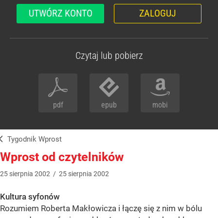
UTWÓRZ KONTO
ZALOGUJ
Czytaj lub pobierz
pdf
epub
mobi
Tygodnik Wprost
Wprost od czytelników
25
sierpnia
2002
/
25
sierpnia
2002
Kultura syfonów
Rozumiem Roberta Makłowicza i łączę się z nim w bólu