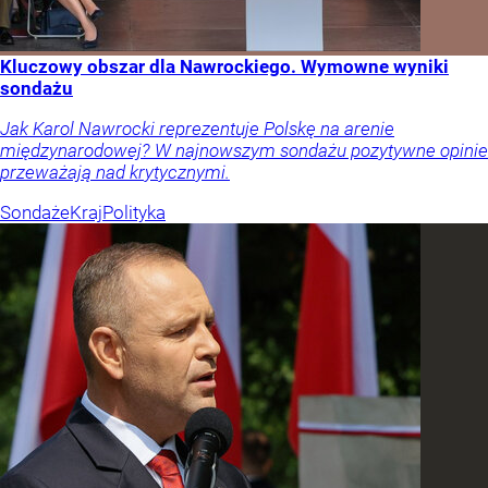
Kluczowy obszar dla Nawrockiego. Wymowne wyniki
sondażu
Jak Karol Nawrocki reprezentuje Polskę na arenie
międzynarodowej? W najnowszym sondażu pozytywne opinie
przeważają nad krytycznymi.
Sondaże
Kraj
Polityka