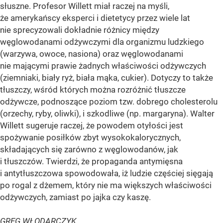
słuszne. Profesor Willett miał raczej na myśli,
że amerykańscy eksperci i dietetycy przez wiele lat
nie sprecyzowali dokładnie różnicy między
węglowodanami odżywczymi dla organizmu ludzkiego
(warzywa, owoce, nasiona) oraz węglowodanami
nie mającymi prawie żadnych właściwości odżywczych
(ziemniaki, biały ryż, biała mąka, cukier). Dotyczy to także
tłuszczy, wśród których można rozróżnić tłuszcze
odżywcze, podnoszące poziom tzw. dobrego cholesterolu
(orzechy, ryby, oliwki), i szkodliwe (np. margaryna). Walter
Willett sugeruje raczej, że powodem otyłości jest
spożywanie posiłków zbyt wysokokalorycznych,
składających się zarówno z węglowodanów, jak
i tłuszczów. Twierdzi, że propaganda antymięsna
i antytłuszczowa spowodowała, iż ludzie częściej sięgają
po rogal z dżemem, który nie ma większych właściwości
odżywczych, zamiast po jajka czy kaszę.
GREG WŁODARCZYK