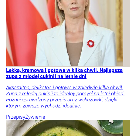
Lekka, kremowa i gotowa w kilka chwil. Najlepsza
zupa z młodej cukinii na letnie dni
Aksamitna, delikatna i gotowa w zaledwie kilka chwil.
Zupa z młodej cukinii to idealny pomysł na letni obiad.
Poznaj sprawdzony przepis oraz wskazówki, dzięki
którym zawsze wychodzi idealnie.
Przepisy
Żywienie