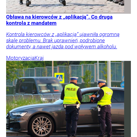
Obława na kierowców z „aplikacją”. Co druga
kontrola z mandatem
Kontrola kierowców z „aplikacją” ujawniła ogromną
skalę problemu. Brak uprawnień, podrobione
dokumenty, a nawet jazda pod wpływem alkoholu.
Motoryzacja
Kraj