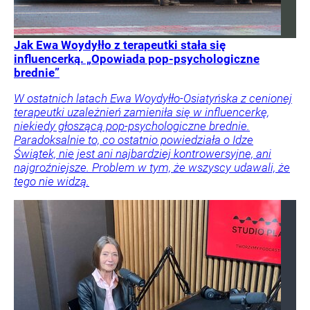
Jak Ewa Woydyłło z terapeutki stała się
influencerką. „Opowiada pop-psychologiczne
brednie”
W ostatnich latach Ewa Woydyłło-Osiatyńska z cenionej
terapeutki uzależnień zamieniła się w influencerkę,
niekiedy głoszącą pop-psychologiczne brednie.
Paradoksalnie to, co ostatnio powiedziała o Idze
Świątek, nie jest ani najbardziej kontrowersyjne, ani
najgroźniejsze. Problem w tym, że wszyscy udawali, że
tego nie widzą.