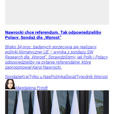
Nawrocki chce referendum. Tak odpowiedzieliby
Polacy. Sondaż dla „Wprost”
Blisko 34 proc. badanych sprzeciwia się realizacji
polityki klimatycznej UE – wynika z sondażu SW
Research dla „Wprost”. Sprawdziliśmy, jak Polki i Polacy
odpowiedzieliby na pytanie referendalne, które
zaproponował Karol Nawrocki.
Sondaże
Kraj
Tylko u Nas
Polityka
Świat
Tygodnik Wprost
Magdalena
Frindt