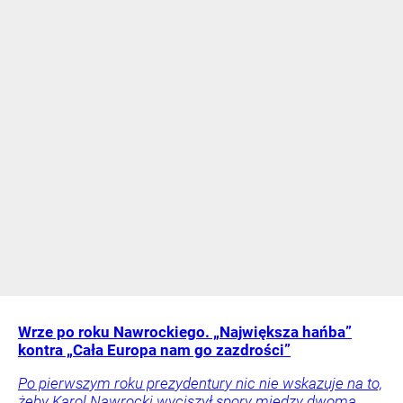
Wrze po roku Nawrockiego. „Największa hańba”
kontra „Cała Europa nam go zazdrości”
Po pierwszym roku prezydentury nic nie wskazuje na to,
żeby Karol Nawrocki wyciszył spory między dwoma