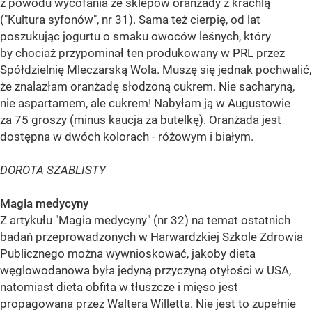
z powodu wycofania ze sklepów oranżady z krachlą
("Kultura syfonów", nr 31). Sama też cierpię, od lat
poszukując jogurtu o smaku owoców leśnych, który
by chociaż przypominał ten produkowany w PRL przez
Spółdzielnię Mleczarską Wola. Muszę się jednak pochwalić,
że znalazłam oranżadę słodzoną cukrem. Nie sacharyną,
nie aspartamem, ale cukrem! Nabyłam ją w Augustowie
za 75 groszy (minus kaucja za butelkę). Oranżada jest
dostępna w dwóch kolorach - różowym i białym.
DOROTA SZABLISTY
Magia medycyny
Z artykułu "Magia medycyny" (nr 32) na temat ostatnich
badań przeprowadzonych w Harwardzkiej Szkole Zdrowia
Publicznego można wywnioskować, jakoby dieta
węglowodanowa była jedyną przyczyną otyłości w USA,
natomiast dieta obfita w tłuszcze i mięso jest
propagowana przez Waltera Willetta. Nie jest to zupełnie