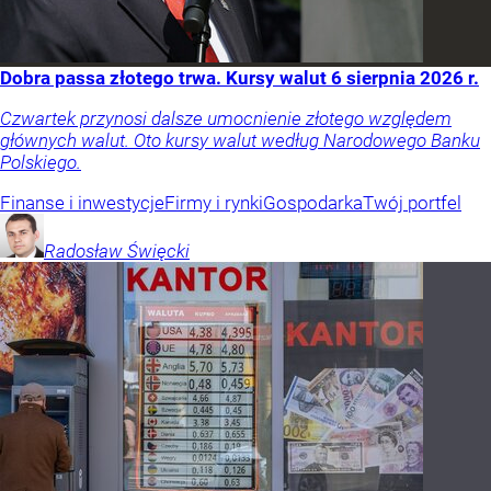
Dobra passa złotego trwa. Kursy walut 6 sierpnia 2026 r.
Czwartek przynosi dalsze umocnienie złotego względem
głównych walut. Oto kursy walut według Narodowego Banku
Polskiego.
Finanse i inwestycje
Firmy i rynki
Gospodarka
Twój portfel
Radosław
Święcki