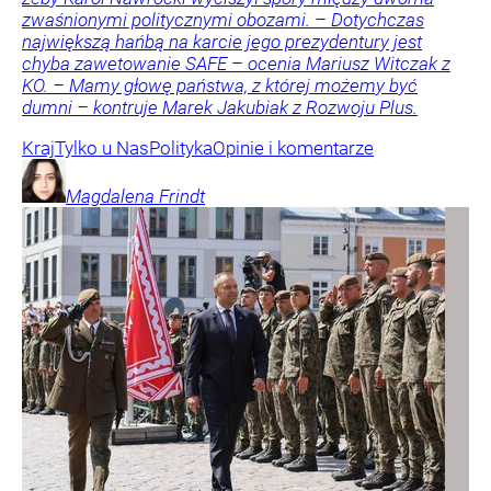
zwaśnionymi politycznymi obozami. – Dotychczas
największą hańbą na karcie jego prezydentury jest
chyba zawetowanie SAFE – ocenia Mariusz Witczak z
KO. – Mamy głowę państwa, z której możemy być
dumni – kontruje Marek Jakubiak z Rozwoju Plus.
Kraj
Tylko u Nas
Polityka
Opinie i komentarze
Magdalena
Frindt