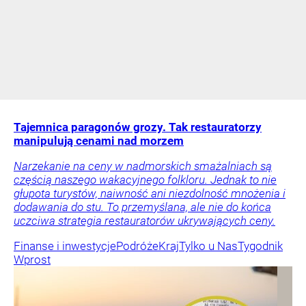
Tajemnica paragonów grozy. Tak restauratorzy
manipulują cenami nad morzem
Narzekanie na ceny w nadmorskich smażalniach są
częścią naszego wakacyjnego folkloru. Jednak to nie
głupota turystów, naiwność ani niezdolność mnożenia i
dodawania do stu. To przemyślana, ale nie do końca
uczciwa strategia restauratorów ukrywających ceny.
Finanse i inwestycje
Podróże
Kraj
Tylko u Nas
Tygodnik
Wprost