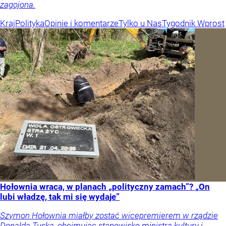
zagojona.
Kraj
Polityka
Opinie i komentarze
Tylko u Nas
Tygodnik Wprost
Hołownia wraca, w planach „polityczny zamach”? „On
lubi władzę, tak mi się wydaje”
Szymon Hołownia miałby zostać wicepremierem w rządzie
Donalda Tuska, obejmując stanowisko ministra kultury i