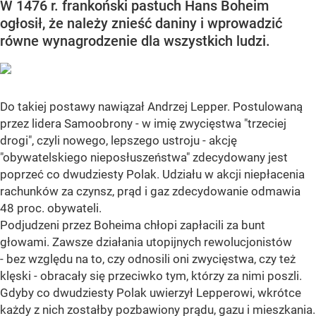
W 1476 r. frankoński pastuch Hans Boheim
ogłosił, że należy znieść daniny i wprowadzić
równe wynagrodzenie dla wszystkich ludzi.
Do takiej postawy nawiązał Andrzej Lepper. Postulowaną
przez lidera Samoobrony - w imię zwycięstwa "trzeciej
drogi", czyli nowego, lepszego ustroju - akcję
"obywatelskiego nieposłuszeństwa" zdecydowany jest
poprzeć co dwudziesty Polak. Udziału w akcji niepłacenia
rachunków za czynsz, prąd i gaz zdecydowanie odmawia
48 proc. obywateli.
Podjudzeni przez Boheima chłopi zapłacili za bunt
głowami. Zawsze działania utopijnych rewolucjonistów
- bez względu na to, czy odnosili oni zwycięstwa, czy też
klęski - obracały się przeciwko tym, którzy za nimi poszli.
Gdyby co dwudziesty Polak uwierzył Lepperowi, wkrótce
każdy z nich zostałby pozbawiony prądu, gazu i mieszkania.