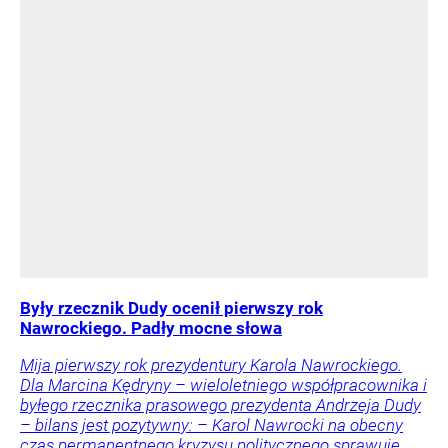
Były rzecznik Dudy ocenił pierwszy rok
Nawrockiego. Padły mocne słowa
Mija pierwszy rok prezydentury Karola Nawrockiego.
Dla Marcina Kędryny – wieloletniego współpracownika i
byłego rzecznika prasowego prezydenta Andrzeja Dudy
– bilans jest pozytywny: – Karol Nawrocki na obecny
czas permanentnego kryzysu politycznego sprawuje