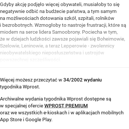
Gdyby akcję podjęło więcej obywateli, musiałoby to się
negatywnie odbić na budżecie państwa, a tym samym
na możliwościach dotowania szkół, szpitali, rolników
i bezrobotnych. Wzmogłoby to nastroje frustracji, które są
miodem na serce lidera Samoobrony. Pociecha w tym,
że w dziejach ludzkości zawsze pojawiali się Boheimowie,
Szelowie, Leninowie, a teraz Lepperowie - zwolennicy
nieobywatelskiego nieposłuszeństwa i ustrojów
powszechnej szczęśliwości.
Więcej możesz przeczytać w
34/2002 wydaniu
tygodnika Wprost
.
Archiwalne wydania tygodnika Wprost dostępne są
w specjalnej ofercie
WPROST PREMIUM
oraz we wszystkich e-kioskach i w aplikacjach mobilnych
App Store
i
Google Play
.