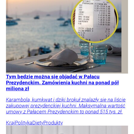
Tym będzie można się objadać w Pałacu
Prezydenckim. Zamówienia kuchni na ponad pół
miliona zł
Karambola, kumkwat i dziki brokuł znalazły się na liście
zakupowej prezydenckiej kuchni. Maksymalna wartość
umowy z Pałacem Prezydenckim to ponad 515 tys. zł.
Kraj
Polityka
Diety
Produkty