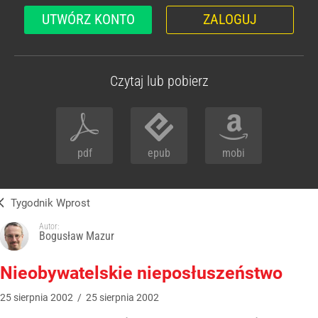
UTWÓRZ KONTO
ZALOGUJ
Czytaj lub pobierz
pdf
epub
mobi
Tygodnik Wprost
Autor:
Bogusław Mazur
Nieobywatelskie nieposłuszeństwo
25
sierpnia
2002
/
25
sierpnia
2002