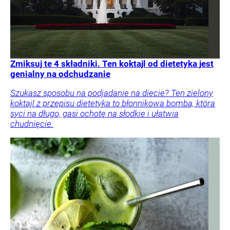
Zmiksuj te 4 składniki. Ten koktajl od dietetyka jest
genialny na odchudzanie
Szukasz sposobu na podjadanie na diecie? Ten zielony
koktajl z przepisu dietetyka to błonnikowa bomba, która
syci na długo, gasi ochotę na słodkie i ułatwia
chudnięcie.