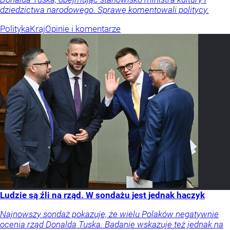
dziedzictwa narodowego. Sprawę komentowali politycy.
Polityka
Kraj
Opinie i komentarze
Ludzie są źli na rząd. W sondażu jest jednak haczyk
Najnowszy sondaż pokazuje, że wielu Polaków negatywnie
ocenia rząd Donalda Tuska. Badanie wskazuje też jednak na