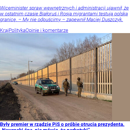
Wiceminister spraw wewnętrznych i administracji ujawnił, że
w ostatnim czasie Białoruś i Rosja migrantami testują polską
granicę. – My nie odpuścimy – zapewnił Maciej Duszczyk.
Kraj
Polityka
Opinie i komentarze
Były premier w rządzie PiS o próbie otrucia prezydenta.