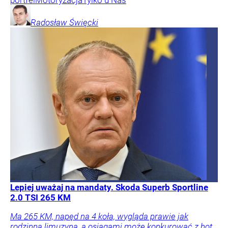
portfel
Motoryzacja
Tylko u Nas
Radosław
Święcki
Lepiej uważaj na mandaty. Skoda Superb Sportline
2.0 TSI 265 KM
Ma 265 KM, napęd na 4 koła, wygląda prawie jak
rodzinna limuzyna, a osiągami może konkurować z hot