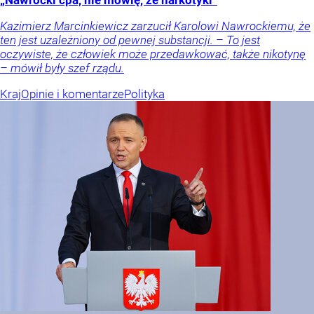
„Nawrocki ćpa, nie mówię, że narkotyki”
Kazimierz Marcinkiewicz zarzucił Karolowi Nawrockiemu, że
ten jest uzależniony od pewnej substancji. – To jest
oczywiste, że człowiek może przedawkować, także nikotynę
– mówił były szef rządu.
Kraj
Opinie i komentarze
Polityka