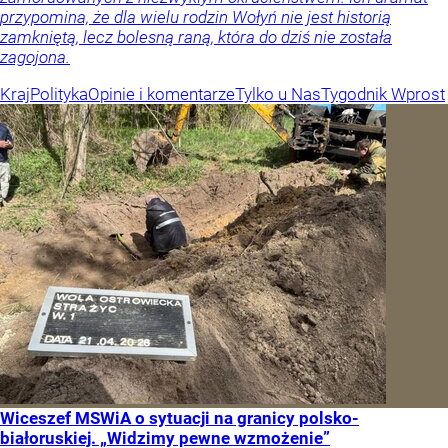
przypomina, że dla wielu rodzin Wołyń nie jest historią
zamkniętą, lecz bolesną raną, która do dziś nie została
zagojona.
Kraj
Polityka
Opinie i komentarze
Tylko u Nas
Tygodnik Wprost
Wiceszef MSWiA o sytuacji na granicy polsko-
białoruskiej. „Widzimy pewne wzmożenie”