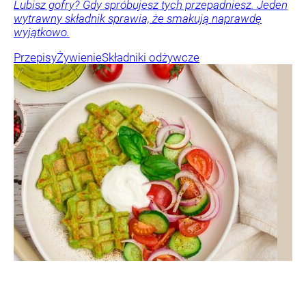
Lubisz gofry? Gdy spróbujesz tych przepadniesz. Jeden
wytrawny składnik sprawia, że smakują naprawdę
wyjątkowo.
Przepisy
Żywienie
Składniki odżywcze