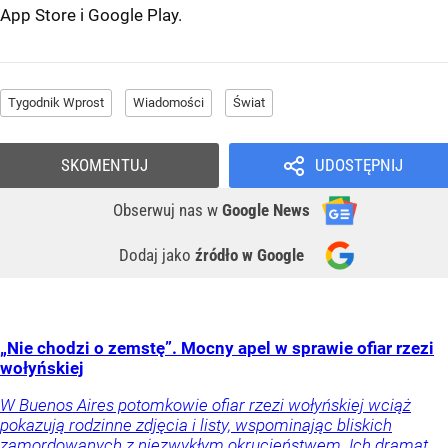
App Store
i
Google Play
.
Tygodnik Wprost
Wiadomości
Świat
SKOMENTUJ
UDOSTĘPNIJ
Obserwuj nas
w
Google News
Dodaj jako
źródło w Google
„Nie chodzi o zemstę”. Mocny apel w sprawie ofiar rzezi
wołyńskiej
W Buenos Aires potomkowie ofiar rzezi wołyńskiej wciąż
pokazują rodzinne zdjęcia i listy, wspominając bliskich
zamordowanych z niezwykłym okrucieństwem. Ich dramat