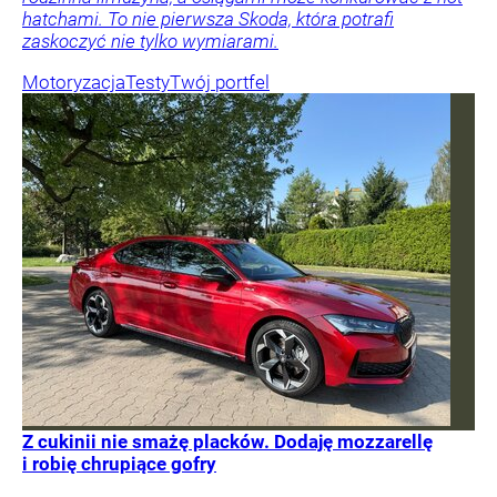
hatchami. To nie pierwsza Skoda, która potrafi
zaskoczyć nie tylko wymiarami.
Motoryzacja
Testy
Twój portfel
Z cukinii nie smażę placków. Dodaję mozzarellę
i robię chrupiące gofry