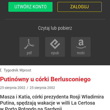
UTWÓRZ KONTO
ZALOGUJ
Czytaj lub pobierz
pdf
epub
mobi
Tygodnik Wprost
Putinówny u córki Berlusconiego
25
sierpnia
2002
/
25
sierpnia
2002
Masza i Katia, córki prezydenta Rosji Władimira
Putina, spędzają wakacje w willi La Certosa
w Porto Rotondo na Sardynii