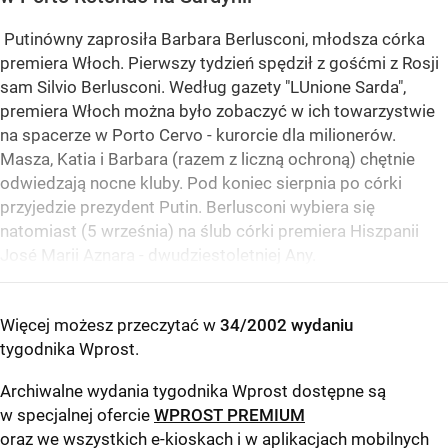
Putinówny zaprosiła Barbara Berlusconi, młodsza córka
premiera Włoch. Pierwszy tydzień spędził z gośćmi z Rosji
sam Silvio Berlusconi. Według gazety "LUnione Sarda",
premiera Włoch można było zobaczyć w ich towarzystwie
na spacerze w Porto Cervo - kurorcie dla milionerów.
Masza, Katia i Barbara (razem z liczną ochroną) chętnie
odwiedzają nocne kluby. Pod koniec sierpnia po córki
przyjedzie prezydent Putin. Berlusconi wybiera się
natomiast (5 września) na ślub córki premiera Hiszpanii
José Marii Aznara - dwudziestoletniej Any.
Więcej możesz przeczytać w
34/2002 wydaniu
tygodnika Wprost
.
Archiwalne wydania tygodnika Wprost dostępne są
w specjalnej ofercie
WPROST PREMIUM
oraz we wszystkich e-kioskach i w aplikacjach mobilnych