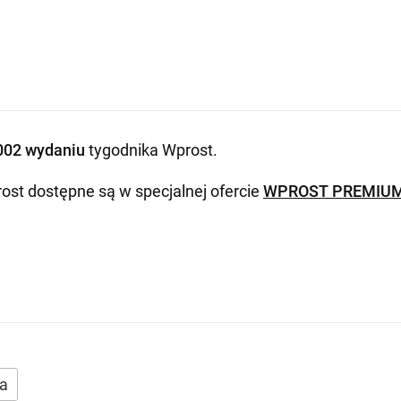
.
002 wydaniu
tygodnika Wprost
.
ost dostępne są w specjalnej ofercie
WPROST PREMIU
a