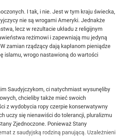
zonych. I tak, i nie. Jest w tym kraju świecka,
dyjczycy nie są wrogami Ameryki. Jednakże
wa, lecz w rezultacie układu z religijnym
awieństwa reżimowi i zapewniają mu jedyną
w. W zamian rządzący dają kapłanom pieniądze
ę islamu, wrogo nastawioną do wartości
skim Saudyjczykom, ci natychmiast wysunęliby
sowych, chcieliby także mieć swoich
yści z wydobycia ropy czerpie konserwatywny
uczy się nienawiści do tolerancji, pluralizmu
 - Stany Zjednoczone. Ponieważ Stany
emat z saudyjską rodziną panującą. Uzależnieni