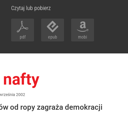
Czytaj lub pobierz
pdf
epub
mobi
 nafty
września
2002
ów od ropy zagraża demokracji