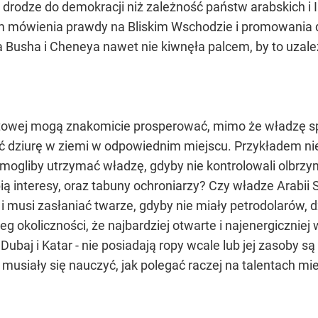
 drodze do demokracji niż zależność państw arabskich i I
 mówienia prawdy na Bliskim Wschodzie i promowania de
a Busha i Cheneya nawet nie kiwnęła palcem, by to uzal
ftowej mogą znakomicie prosperować, mimo że władzę spr
ć dziurę w ziemi w odpowiednim miejscu. Przykładem niec
 mogliby utrzymać władzę, gdyby nie kontrolowali olbrz
bią interesy, oraz tabuny ochroniarzy? Czy władze Arabii
i musi zasłaniać twarze, gdyby nie miały petrodolarów, dz
eg okoliczności, że najbardziej otwarte i najenergiczni
 Dubaj i Katar - nie posiadają ropy wcale lub jej zasoby s
siały się nauczyć, jak polegać raczej na talentach mies