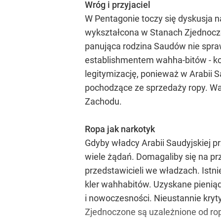
Wróg i przyjaciel
W Pentagonie toczy się dyskusja na
wykształcona w Stanach Zjednoczo
panująca rodzina Saudów nie spraw
establishmentem wahha-bitów - k
legitymizację, ponieważ w Arabii 
pochodzące ze sprzedaży ropy. Wa
Zachodu.
Ropa jak narkotyk
Gdyby władcy Arabii Saudyjskiej p
wiele żądań. Domagaliby się na pr
przedstawicieli we władzach. Istn
kler wahhabitów. Uzyskane pieniąd
i nowoczesności. Nieustannie kryty
Zjednoczone są uzależnione od rop