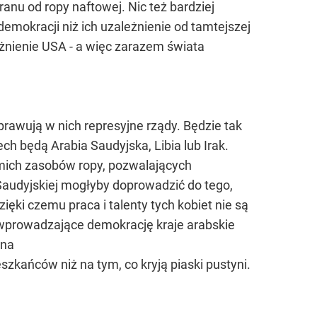
ranu od ropy naftowej. Nic też bardziej
mokracji niż ich uzależnienie od tamtejszej
eżnienie USA - a więc zarazem świata
awują w nich represyjne rządy. Będzie tak
h będą Arabia Saudyjska, Libia lub Irak.
ymich zasobów ropy, pozwalających
 Saudyjskiej mogłyby doprowadzić do tego,
ięki czemu praca i talenty tych kobiet nie są
ej wprowadzające demokrację kraje arabskie
ą na
zkańców niż na tym, co kryją piaski pustyni.