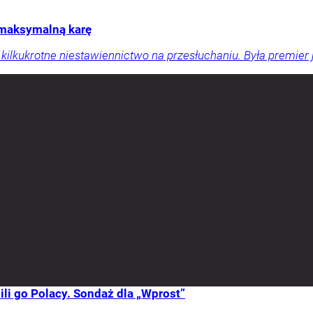
 maksymalną karę
za kilkukrotne niestawiennictwo na przesłuchaniu. Była premier
li go Polacy. Sondaż dla „Wprost”