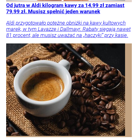
Od jutra w Aldi kilogram kawy za 14,99 zł zamiast
79,99 zł. Musisz spełnić jeden warunek
Aldi przygotowało potężne obniżki na kawy kultowych
marek, w tym Lavazzę i Dallmayr. Rabaty sięgają nawet
81 procent, ale musisz uważać na „haczyki” przy kasie.