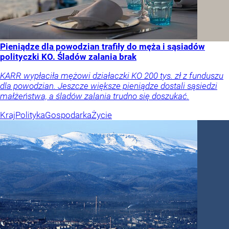
Pieniądze dla powodzian trafiły do męża i sąsiadów
polityczki KO. Śladów zalania brak
KARR wypłaciła mężowi działaczki KO 200 tys. zł z funduszu
dla powodzian. Jeszcze większe pieniądze dostali sąsiedzi
małżeństwa, a śladów zalania trudno się doszukać.
Kraj
Polityka
Gospodarka
Życie