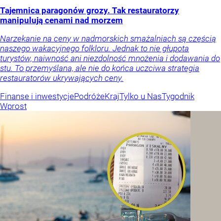
Tajemnica paragonów grozy. Tak restauratorzy
manipulują cenami nad morzem
Narzekanie na ceny w nadmorskich smażalniach są częścią
naszego wakacyjnego folkloru. Jednak to nie głupota
turystów, naiwność ani niezdolność mnożenia i dodawania do
stu. To przemyślana, ale nie do końca uczciwa strategia
restauratorów ukrywających ceny.
Finanse i inwestycje
Podróże
Kraj
Tylko u Nas
Tygodnik
Wprost