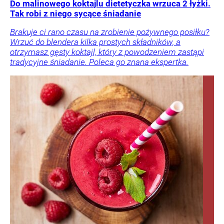
Do malinowego koktajlu dietetyczka wrzuca 2 łyżki.
Tak robi z niego sycące śniadanie
Brakuje ci rano czasu na zrobienie pożywnego posiłku?
Wrzuć do blendera kilka prostych składników, a
otrzymasz gęsty koktajl, który z powodzeniem zastąpi
tradycyjne śniadanie. Poleca go znana ekspertka.