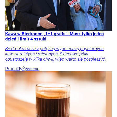
Kawa w Biedronce „1+1 gratis”. Masz tylko jeden
dzień i limit 4 sztuki
Biedronka rusza z potężną wyprzedażą popularnych
kaw ziarnistych i mielonych. Sklepowe półki
opustoszeją w kilka chwil, więc warto się pospieszyć.
Produkty
Żywienie