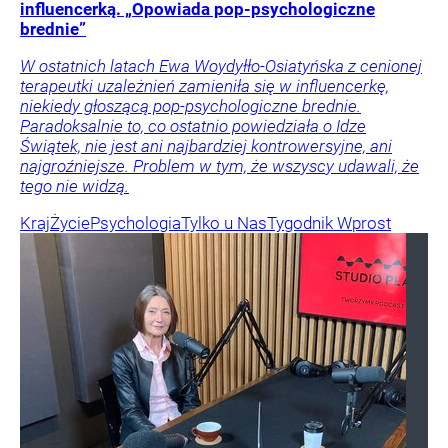
influencerką. „Opowiada pop-psychologiczne
brednie”
W ostatnich latach Ewa Woydyłło-Osiatyńska z cenionej
terapeutki uzależnień zamieniła się w influencerkę,
niekiedy głoszącą pop-psychologiczne brednie.
Paradoksalnie to, co ostatnio powiedziała o Idze
Świątek, nie jest ani najbardziej kontrowersyjne, ani
najgroźniejsze. Problem w tym, że wszyscy udawali, że
tego nie widzą.
Kraj
Życie
Psychologia
Tylko u Nas
Tygodnik Wprost