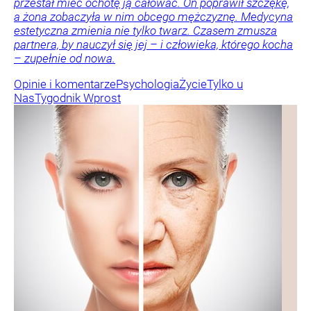
przestał mieć ochotę ją całować. On poprawił szczękę,
a żona zobaczyła w nim obcego mężczyznę. Medycyna
estetyczna zmienia nie tylko twarz. Czasem zmusza
partnera, by nauczył się jej – i człowieka, którego kocha
– zupełnie od nowa.
Opinie i komentarze
Psychologia
Życie
Tylko u
Nas
Tygodnik Wprost