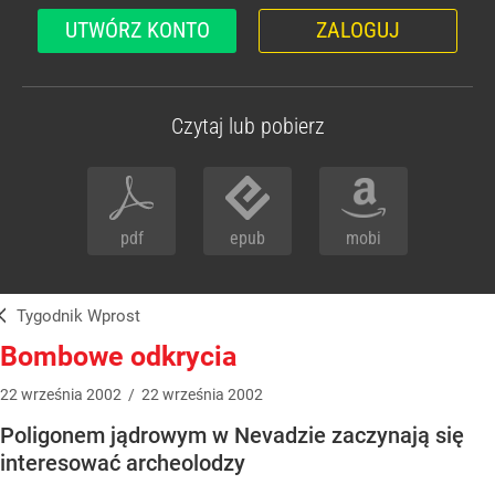
UTWÓRZ KONTO
ZALOGUJ
Czytaj lub pobierz
pdf
epub
mobi
Tygodnik Wprost
Bombowe odkrycia
22
września
2002
/
22
września
2002
Poligonem jądrowym w Nevadzie zaczynają się
interesować archeolodzy