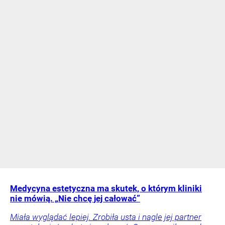
Medycyna estetyczna ma skutek, o którym kliniki
nie mówią. „Nie chcę jej całować”
Miała wyglądać lepiej. Zrobiła usta i nagle jej partner