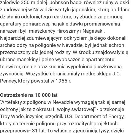
zaledwie 350 m dalej. Johnson badał również ruiny wioski
zbudowanej w Nevadzie w stylu japońskim, którą poddano
działaniu odsłoniętego reaktora, by zbadać za pomocą
aparatury pomiarowej, na jakie dawki promieniowania
narażeni byli mieszkańcy Hiroszimy i Nagasaki.
Najbardziej zdumiewającym odkryciem, jakiego dokonali
archeolodzy na poligonie w Nevadzie, był jednak schron
przeznaczony dla jednej rodziny. W środku znajdowały się
ubrane manekiny i pełne wyposażenie apartamentu:
telewizor, meble oraz kuchnia wypełniona puszkowaną
żywnością. Wszystkie ubrania miały metkę sklepu J.C.
Penney, który powstał w 1955 r.
Ostrzeżenie na 10 000 lat
"Artefakty z poligonu w Nevadzie wymagają takiej samej
ochrony jak te z okresu II wojny światowej" - przekonuje
Troy Wade, inżynier, urzędnik U.S. Department of Energy,
który na terenie poligonu przy rozmaitych projektach
przepracował 31 lat. To właśnie z jego inicjatywy, dzięki