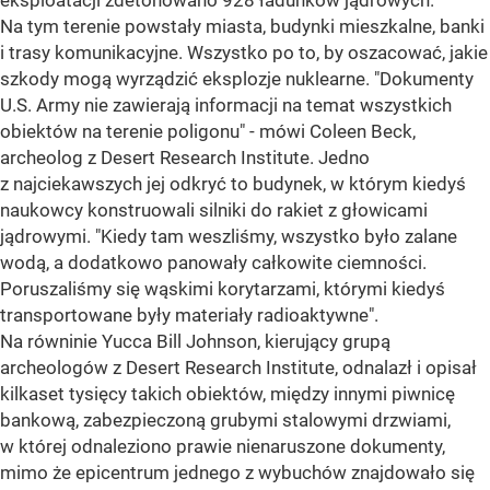
eksploatacji zdetonowano 928 ładunków jądrowych.
Na tym terenie powstały miasta, budynki mieszkalne, banki
i trasy komunikacyjne. Wszystko po to, by oszacować, jakie
szkody mogą wyrządzić eksplozje nuklearne. "Dokumenty
U.S. Army nie zawierają informacji na temat wszystkich
obiektów na terenie poligonu" - mówi Coleen Beck,
archeolog z Desert Research Institute. Jedno
z najciekawszych jej odkryć to budynek, w którym kiedyś
naukowcy konstruowali silniki do rakiet z głowicami
jądrowymi. "Kiedy tam weszliśmy, wszystko było zalane
wodą, a dodatkowo panowały całkowite ciemności.
Poruszaliśmy się wąskimi korytarzami, którymi kiedyś
transportowane były materiały radioaktywne".
Na równinie Yucca Bill Johnson, kierujący grupą
archeologów z Desert Research Institute, odnalazł i opisał
kilkaset tysięcy takich obiektów, między innymi piwnicę
bankową, zabezpieczoną grubymi stalowymi drzwiami,
w której odnaleziono prawie nienaruszone dokumenty,
mimo że epicentrum jednego z wybuchów znajdowało się