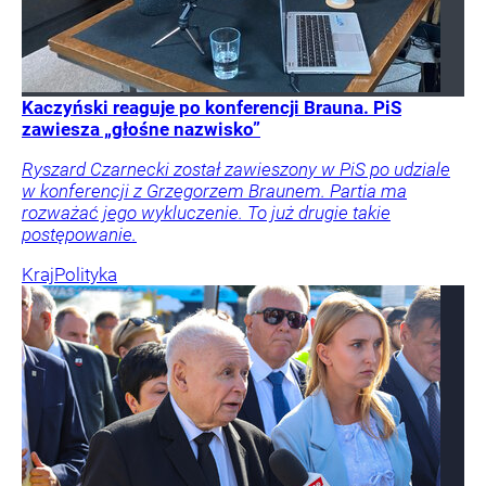
Kaczyński reaguje po konferencji Brauna. PiS
zawiesza „głośne nazwisko”
Ryszard Czarnecki został zawieszony w PiS po udziale
w konferencji z Grzegorzem Braunem. Partia ma
rozważać jego wykluczenie. To już drugie takie
postępowanie.
Kraj
Polityka