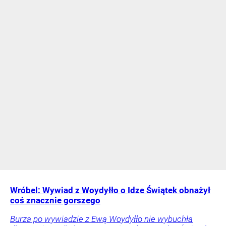
Wróbel: Wywiad z Woydyłło o Idze Świątek obnażył
coś znacznie gorszego
Burza po wywiadzie z Ewą Woydyłło nie wybuchła