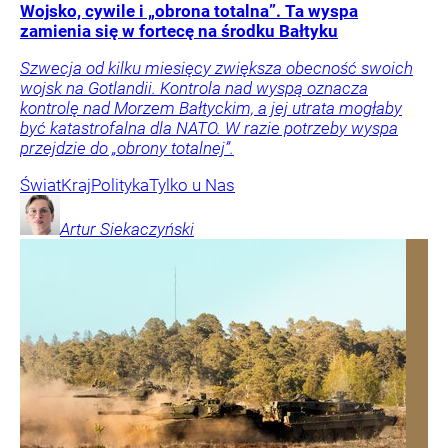
Wojsko, cywile i „obrona totalna”. Ta wyspa
zamienia się w fortecę na środku Bałtyku
Szwecja od kilku miesięcy zwiększa obecność swoich
wojsk na Gotlandii. Kontrola nad wyspą oznacza
kontrolę nad Morzem Bałtyckim, a jej utrata mogłaby
być katastrofalna dla NATO. W razie potrzeby wyspa
przejdzie do „obrony totalnej”.
Świat
Kraj
Polityka
Tylko u Nas
Artur
Siekaczyński