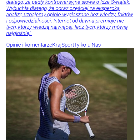
dlatego, że padły kontrowersyjne słowa o Idze Świątek.
Wybuchła dlatego, że coraz częściej za ekspercką
analizę uznajemy opinie wygłaszane bez wiedzy, faktów
i odpowiedzialności. Internet od dawna premiuje nie
tych, którzy wiedzą najwięcej, lecz tych, którzy mówią
najgłośniej.
Opinie i komentarze
Kraj
Sport
Tylko u Nas