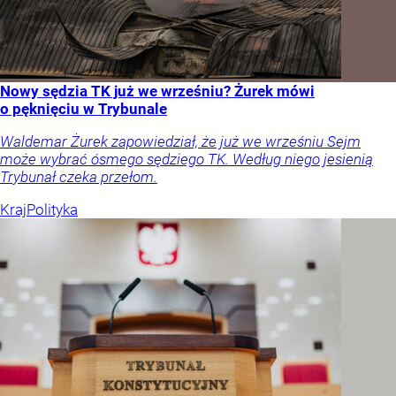
Nowy sędzia TK już we wrześniu? Żurek mówi
o pęknięciu w Trybunale
Waldemar Żurek zapowiedział, że już we wrześniu Sejm
może wybrać ósmego sędziego TK. Według niego jesienią
Trybunał czeka przełom.
Kraj
Polityka