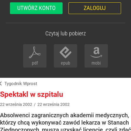
UTWÓRZ KONTO
ZALOGUJ
Czytaj lub pobierz
pdf
epub
mobi
Tygodnik Wprost
Spektakl w szpitalu
22
września
2002
/
22
września
2002
Absolwenci zagranicznych akademii medycznych,
którzy chcą wykonywać zawód lekarza w Stanach
Zjednoczonych, muszą uzyskać licencję, czyli zdać