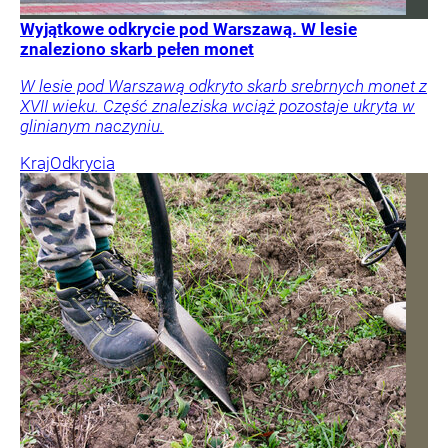
Wyjątkowe odkrycie pod Warszawą. W lesie
znaleziono skarb pełen monet
W lesie pod Warszawą odkryto skarb srebrnych monet z
XVII wieku. Część znaleziska wciąż pozostaje ukryta w
glinianym naczyniu.
Kraj
Odkrycia