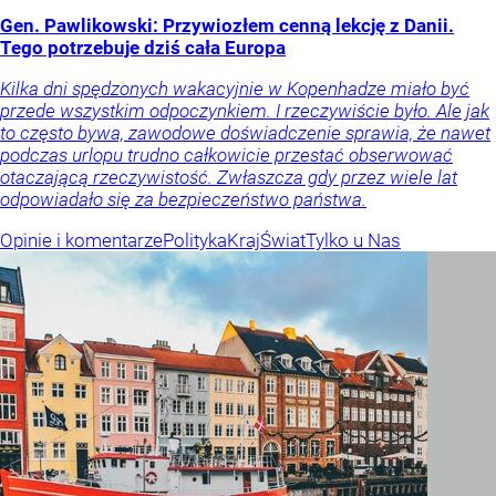
Gen. Pawlikowski: Przywiozłem cenną lekcję z Danii.
Tego potrzebuje dziś cała Europa
Kilka dni spędzonych wakacyjnie w Kopenhadze miało być
przede wszystkim odpoczynkiem. I rzeczywiście było. Ale jak
to często bywa, zawodowe doświadczenie sprawia, że nawet
podczas urlopu trudno całkowicie przestać obserwować
otaczającą rzeczywistość. Zwłaszcza gdy przez wiele lat
odpowiadało się za bezpieczeństwo państwa.
Opinie i komentarze
Polityka
Kraj
Świat
Tylko u Nas