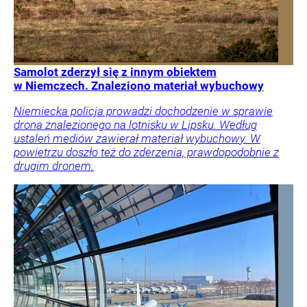
Samolot zderzył się z innym obiektem
w Niemczech. Znaleziono materiał wybuchowy
Niemiecka policja prowadzi dochodzenie w sprawie
drona znalezionego na lotnisku w Lipsku. Według
ustaleń mediów zawierał materiał wybuchowy. W
powietrzu doszło też do zderzenia, prawdopodobnie z
drugim dronem.