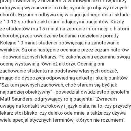
przeprowadzany z udziałem zawodowych aktorów, którzy
odgrywają wyznaczone im role, symulując objawy różnych
chorób. Egzamin odbywa się w ciągu jednego dnia i składa
z 10-12 spotkań z aktorami udającymi pacjentów. Każdy
ze studentów ma 15 minut na zebranie informacji o historii
choroby, przeprowadzenie badania i udzielenie porady.
Kolejne 10 minut studenci poświęcają na zanotowanie
wyników. Są one następnie oceniane przez egzaminatorów
- doświadczonych lekarzy. Po zakończeniu egzaminu swoją
ocenę wystawiają również aktorzy. Oceniają oni
zachowanie studenta na podstawie własnych odczuć,
mając do dyspozycji odpowiednią ankietę i skalę punktów.
"Szukam pewnych zachowań, choć staram się być jak
najbardziej obiektywny" - powiedział dwudziestopięcioletni
Matt Saunders, odgrywający rolę pacjenta. "Zwracam
uwagę na kontakt wzrokowy i język ciała, na to, czy przyszły
lekarz stoi blisko, czy daleko ode mnie, a także czy używa
wielu specjalistycznych terminów, których nie rozumiem".