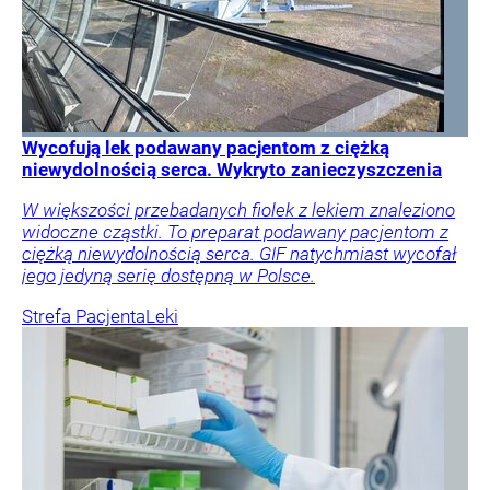
Wycofują lek podawany pacjentom z ciężką
niewydolnością serca. Wykryto zanieczyszczenia
W większości przebadanych fiolek z lekiem znaleziono
widoczne cząstki. To preparat podawany pacjentom z
ciężką niewydolnością serca. GIF natychmiast wycofał
jego jedyną serię dostępną w Polsce.
Strefa Pacjenta
Leki