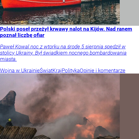
Polski poseł przeżył krwawy nalot na Kijów. Nad ranem
poznał liczbę ofiar
Paweł Kowal noc z wtorku na środę 5 sierpnia spędził w
stolicy Ukrainy. Był świadkiem nocnego bombardowania
miasta.
Wojna w Ukrainie
Świat
Kraj
Polityka
Opinie i komentarze