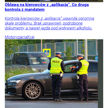
Obława na kierowców z „aplikacją”. Co druga
kontrola z mandatem
Kontrola kierowców z „aplikacją” ujawniła ogromną
skalę problemu. Brak uprawnień, podrobione
dokumenty, a nawet jazda pod wpływem alkoholu.
Motoryzacja
Kraj