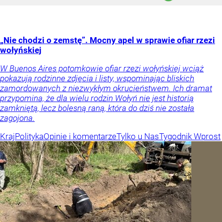
„Nie chodzi o zemstę”. Mocny apel w sprawie ofiar rzezi
wołyńskiej
W Buenos Aires potomkowie ofiar rzezi wołyńskiej wciąż
pokazują rodzinne zdjęcia i listy, wspominając bliskich
zamordowanych z niezwykłym okrucieństwem. Ich dramat
przypomina, że dla wielu rodzin Wołyń nie jest historią
zamkniętą, lecz bolesną raną, która do dziś nie została
zagojona.
Kraj
Polityka
Opinie i komentarze
Tylko u Nas
Tygodnik Wprost