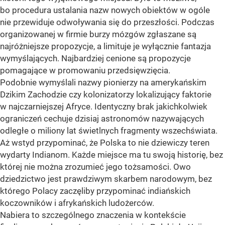
bo procedura ustalania nazw nowych obiektów w ogóle
nie przewiduje odwoływania się do przeszłości. Podczas
organizowanej w firmie burzy mózgów zgłaszane są
najróżniejsze propozycje, a limituje je wyłącznie fantazja
wymyślających. Najbardziej cenione są propozycje
pomagające w promowaniu przedsięwzięcia.
Podobnie wymyślali nazwy pionierzy na amerykańskim
Dzikim Zachodzie czy kolonizatorzy lokalizujący faktorie
w najczarniejszej Afryce. Identyczny brak jakichkolwiek
ograniczeń cechuje dzisiaj astronomów nazywających
odległe o miliony lat świetlnych fragmenty wszechświata.
Aż wstyd przypominać, że Polska to nie dziewiczy teren
wydarty Indianom. Każde miejsce ma tu swoją historię, bez
której nie można zrozumieć jego tożsamości. Owo
dziedzictwo jest prawdziwym skarbem narodowym, bez
którego Polacy zaczęliby przypominać indiańskich
koczowników i afrykańskich ludożerców.
Nabiera to szczególnego znaczenia w kontekście