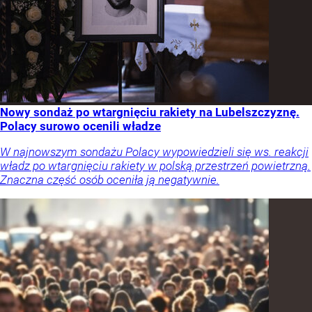
Nowy sondaż po wtargnięciu rakiety na Lubelszczyznę.
Polacy surowo ocenili władze
W najnowszym sondażu Polacy wypowiedzieli się ws. reakcji
władz po wtargnięciu rakiety w polską przestrzeń powietrzną.
Znaczna część osób oceniła ją negatywnie.