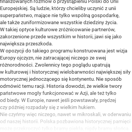
finalizowanych rozmów o przystąpieniu Polski do Unii
Europejskiej. Są ludzie, którzy chcieliby uczynić z unii
superpaństwo, mające nie tylko wspólną gospodarkę,
ale także zuniformizowane wszystkie dziedziny życia.
W takiej optyce kulturowe zróżnicowanie partnerów,
zakorzenione przede wszystkim w historii, jawi się jako
największa przeszkoda.
W opozycji do takiego programu konstruowana jest wizja
Europy ojczyzn, nie zatracającej niczego ze swej
różnorodności. Zwolennicy tego poglądu upatrują
w kulturowej i historycznej wielobarwności największej siły
motorycznej jednoczącego się kontynentu. Nie sposób
odmówić temu racji. Historia dowodzi, że wielkie twory
państwowe mogły funkcjonować w Azji, ale też tylko
od biedy. W Europie, nawet jeśli powstawały, prędzej
czy później rozpadały się z wielkim hukiem.
Nie czyńmy więc niczego, nawet w mikroskali, w oderwaniu
od naszej historii. Polska pozbawiona historycznej pamięci
może przekroczyć tylko bramy piekła, nigdy bramy słońca.