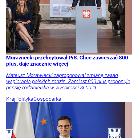
Morawiecki przelicytował PiS. Chce zawieszać 800
plus, daje znacznie więcej
Mateusz Morawiecki zaproponował zmianę zasad
wspierania polskich rodzin. Zamiast 800 plus proponuje
pensję rodzicielską w wysokości 3600 zł.
Kraj
Polityka
Gospodarka