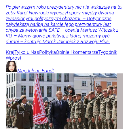
Po pierwszym roku prezydentury nic nie wskazuje na to,
żeby Karol Nawrocki wyciszył spory między dwoma
zwaśnionymi politycznymi obozami. – Dotychczas
największą hańbą na karcie jego prezydentury jest
chyba zawetowanie SAFE – ocenia Mariusz Witczak z
KO. – Mamy głowę państwa, z której możemy być
dumni – kontruje Marek Jakubiak z Rozwoju Plus.
Kraj
Tylko u Nas
Polityka
Opinie i komentarze
Tygodnik
Wprost
Magdalena
Frindt