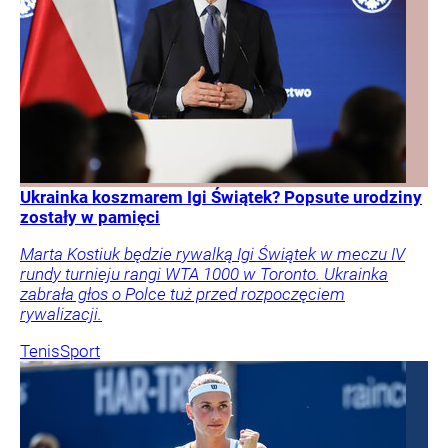
Ukrainka koszmarem Igi Świątek? Popsute urodziny
zostały w pamięci
Marta Kostiuk będzie rywalką Igi Świątek w meczu IV
rundy turnieju rangi WTA 1000 w Toronto. Ukrainka
zabrała głos o Polce tuż przed rozpoczęciem
rywalizacji.
Tenis
Sport