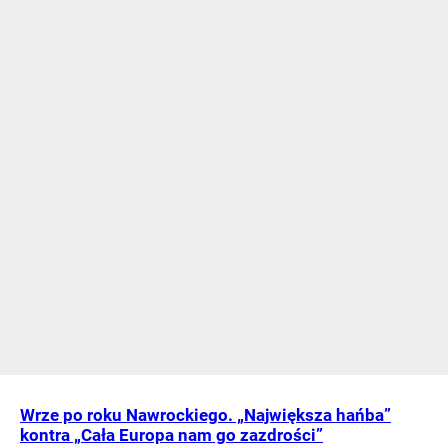
Wrze po roku Nawrockiego. „Największa hańba”
kontra „Cała Europa nam go zazdrości”