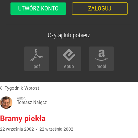
UTWÓRZ KONTO
ZALOGUJ
Czytaj lub pobierz
pdf
epub
mobi
Tygodnik Wprost
Autor:
Tomasz Nałęcz
Bramy piekła
22
września
2002
/
22
września
2002