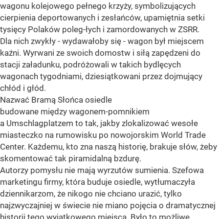
wagonu kolejowego pełnego krzyży, symbolizujących
cierpienia deportowanych i zesłańców, upamiętnia setki
tysięcy Polaków poleg-łych i zamordowanych w ZSRR.
Dla nich zwykły - wydawałoby się - wagon był miejscem
kaźni. Wyrwani ze swoich domostw i siłą zapędzeni do
stacji załadunku, podróżowali w takich bydlęcych
wagonach tygodniami, dziesiątkowani przez dojmujący
chłód i głód.
Nazwać Bramą Słońca osiedle
budowane między wagonem-pomnikiem
a Umschlagplatzem to tak, jakby zlokalizować wesołe
miasteczko na rumowisku po nowojorskim World Trade
Center. Każdemu, kto zna naszą historię, brakuje słów, żeby
skomentować tak piramidalną bzdurę.
Autorzy pomysłu nie mają wyrzutów sumienia. Szefowa
marketingu firmy, która buduje osiedle, wytłumaczyła
dziennikarzom, że nikogo nie chciano urazić, tylko
najzwyczajniej w świecie nie miano pojęcia o dramatycznej
historii tego wyjątkowego miejsca. Było to możliwe,