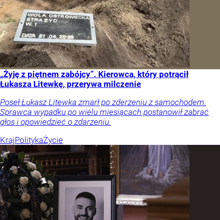
„Żyję z piętnem zabójcy”. Kierowca, który potrącił
Łukasza Litewkę, przerywa milczenie
Poseł Łukasz Litewka zmarł po zderzeniu z samochodem.
Sprawca wypadku po wielu miesiącach postanowił zabrać
głos i opowiedzieć o zdarzeniu.
Kraj
Polityka
Życie