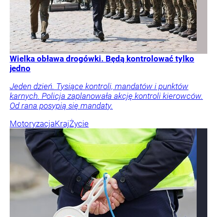
Wielka obława drogówki. Będą kontrolować tylko
jedno
Jeden dzień. Tysiące kontroli, mandatów i punktów
karnych. Policja zaplanowała akcję kontroli kierowców.
Od rana posypią się mandaty.
Motoryzacja
Kraj
Życie