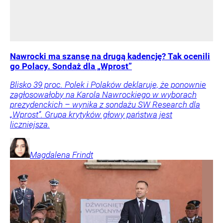
Nawrocki ma szansę na drugą kadencję? Tak ocenili
go Polacy. Sondaż dla „Wprost”
Blisko 39 proc. Polek i Polaków deklaruje, że ponownie
zagłosowałoby na Karola Nawrockiego w wyborach
prezydenckich – wynika z sondażu SW Research dla
„Wprost”. Grupa krytyków głowy państwa jest
liczniejsza.
Magdalena
Frindt