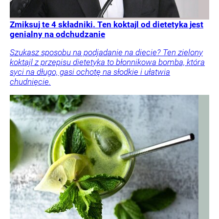
Zmiksuj te 4 składniki. Ten koktajl od dietetyka jest
genialny na odchudzanie
Szukasz sposobu na podjadanie na diecie? Ten zielony
koktajl z przepisu dietetyka to błonnikowa bomba, która
syci na długo, gasi ochotę na słodkie i ułatwia
chudnięcie.