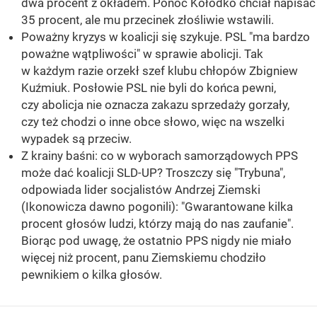
dwa procent z okładem. Ponoć Kołodko chciał napisać
35 procent, ale mu przecinek złośliwie wstawili.
Poważny kryzys w koalicji się szykuje. PSL "ma bardzo
poważne wątpliwości" w sprawie abolicji. Tak
w każdym razie orzekł szef klubu chłopów Zbigniew
Kuźmiuk. Posłowie PSL nie byli do końca pewni,
czy abolicja nie oznacza zakazu sprzedaży gorzały,
czy też chodzi o inne obce słowo, więc na wszelki
wypadek są przeciw.
Z krainy baśni: co w wyborach samorządowych PPS
może dać koalicji SLD-UP? Troszczy się "Trybuna",
odpowiada lider socjalistów Andrzej Ziemski
(Ikonowicza dawno pogonili): "Gwarantowane kilka
procent głosów ludzi, którzy mają do nas zaufanie".
Biorąc pod uwagę, że ostatnio PPS nigdy nie miało
więcej niż procent, panu Ziemskiemu chodziło
pewnikiem o kilka głosów.