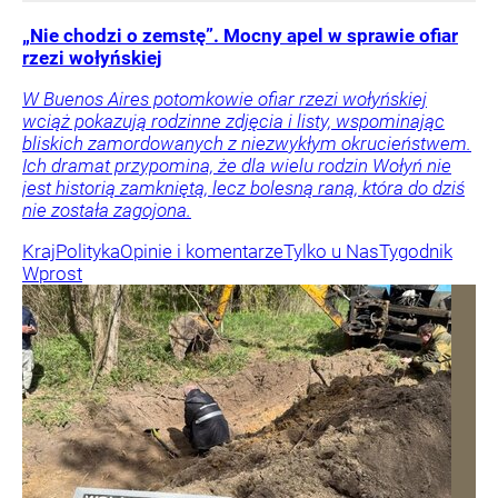
„Nie chodzi o zemstę”. Mocny apel w sprawie ofiar
rzezi wołyńskiej
W Buenos Aires potomkowie ofiar rzezi wołyńskiej
wciąż pokazują rodzinne zdjęcia i listy, wspominając
bliskich zamordowanych z niezwykłym okrucieństwem.
Ich dramat przypomina, że dla wielu rodzin Wołyń nie
jest historią zamkniętą, lecz bolesną raną, która do dziś
nie została zagojona.
Kraj
Polityka
Opinie i komentarze
Tylko u Nas
Tygodnik
Wprost