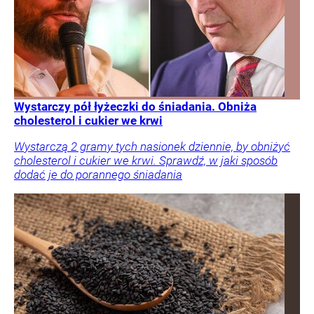
Wystarczy pół łyżeczki do śniadania. Obniża
cholesterol i cukier we krwi
Wystarczą 2 gramy tych nasionek dziennie, by obniżyć
cholesterol i cukier we krwi. Sprawdź, w jaki sposób
dodać je do porannego śniadania