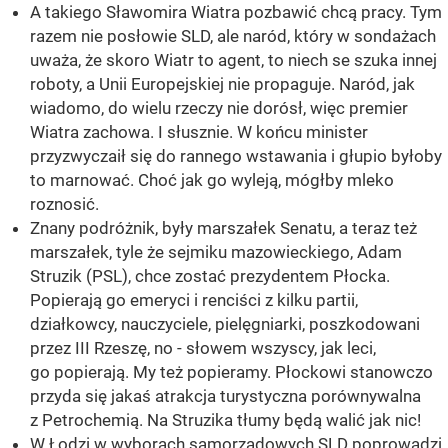
A takiego Sławomira Wiatra pozbawić chcą pracy. Tym
razem nie posłowie SLD, ale naród, który w sondażach
uważa, że skoro Wiatr to agent, to niech se szuka innej
roboty, a Unii Europejskiej nie propaguje. Naród, jak
wiadomo, do wielu rzeczy nie dorósł, więc premier
Wiatra zachowa. I słusznie. W końcu minister
przyzwyczaił się do rannego wstawania i głupio byłoby
to marnować. Choć jak go wyleją, mógłby mleko
roznosić.
Znany podróżnik, były marszałek Senatu, a teraz też
marszałek, tyle że sejmiku mazowieckiego, Adam
Struzik (PSL), chce zostać prezydentem Płocka.
Popierają go emeryci i renciści z kilku partii,
działkowcy, nauczyciele, pielęgniarki, poszkodowani
przez III Rzeszę, no - słowem wszyscy, jak leci,
go popierają. My też popieramy. Płockowi stanowczo
przyda się jakaś atrakcja turystyczna porównywalna
z Petrochemią. Na Struzika tłumy będą walić jak nic!
W Łodzi w wyborach samorządowych SLD poprowadzi