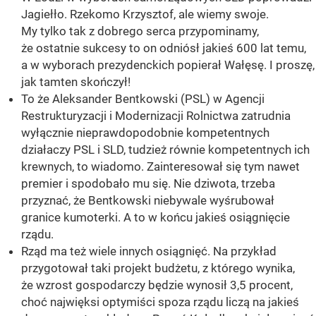
Jagiełło. Rzekomo Krzysztof, ale wiemy swoje.
My tylko tak z dobrego serca przypominamy,
że ostatnie sukcesy to on odniósł jakieś 600 lat temu,
a w wyborach prezydenckich popierał Wałęsę. I proszę,
jak tamten skończył!
To że Aleksander Bentkowski (PSL) w Agencji
Restrukturyzacji i Modernizacji Rolnictwa zatrudnia
wyłącznie nieprawdopodobnie kompetentnych
działaczy PSL i SLD, tudzież równie kompetentnych ich
krewnych, to wiadomo. Zainteresował się tym nawet
premier i spodobało mu się. Nie dziwota, trzeba
przyznać, że Bentkowski niebywale wyśrubował
granice kumoterki. A to w końcu jakieś osiągnięcie
rządu.
Rząd ma też wiele innych osiągnięć. Na przykład
przygotował taki projekt budżetu, z którego wynika,
że wzrost gospodarczy będzie wynosił 3,5 procent,
choć najwięksi optymiści spoza rządu liczą na jakieś