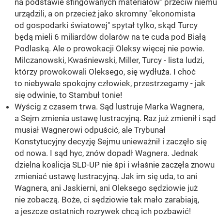
na podstawie sfingowanych materiałów" przeciw niemu
urządzili, a on przecież jako skromny "ekonomista
od gospodarki światowej" spytał tylko, skąd Turcy
będą mieli 6 miliardów dolarów na te cuda pod Białą
Podlaską. Ale o prowokacji Oleksy więcej nie powie.
Milczanowski, Kwaśniewski, Miller, Turcy - lista ludzi,
którzy prowokowali Oleksego, się wydłuża. I choć
to niebywale spokojny człowiek, przestrzegamy - jak
się odwinie, to Stambuł tonie!
Wyścig z czasem trwa. Sąd lustruje Marka Wagnera,
a Sejm zmienia ustawę lustracyjną. Raz już zmienił i sąd
musiał Wagnerowi odpuścić, ale Trybunał
Konstytucyjny decyzję Sejmu unieważnił i zaczęło się
od nowa. I sąd hyc, znów dopadł Wagnera. Jednak
dzielna koalicja SLD-UP nie śpi i właśnie zaczęła znowu
zmieniać ustawę lustracyjną. Jak im się uda, to ani
Wagnera, ani Jaskierni, ani Oleksego sędziowie już
nie zobaczą. Boże, ci sędziowie tak mało zarabiają,
a jeszcze ostatnich rozrywek chcą ich pozbawić!