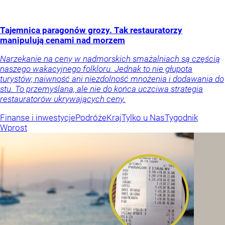
Tajemnica paragonów grozy. Tak restauratorzy
manipulują cenami nad morzem
Narzekanie na ceny w nadmorskich smażalniach są częścią
naszego wakacyjnego folkloru. Jednak to nie głupota
turystów, naiwność ani niezdolność mnożenia i dodawania do
stu. To przemyślana, ale nie do końca uczciwa strategia
restauratorów ukrywających ceny.
Finanse i inwestycje
Podróże
Kraj
Tylko u Nas
Tygodnik
Wprost