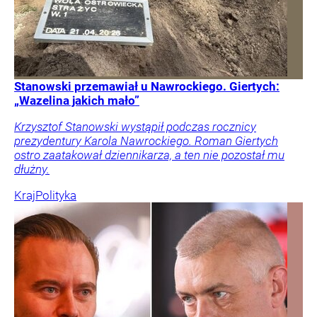
Stanowski przemawiał u Nawrockiego. Giertych:
„Wazelina jakich mało”
Krzysztof Stanowski wystąpił podczas rocznicy
prezydentury Karola Nawrockiego. Roman Giertych
ostro zaatakował dziennikarza, a ten nie pozostał mu
dłużny.
Kraj
Polityka