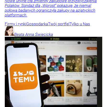
Nowe unijne cła zmieniły zakupowe przyzwyczajenia
Polaków. Sondaż dla „Wprost” pokazuje, że niemal
połowa badanych ograniczyła zakupy na azjatyckich
platformach.
Firmy i rynki
Gospodarka
Twój portfel
Tylko u Nas
Beata Anna
Święcicka