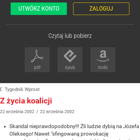
UTWÓRZ KONTO
ZALOGUJ
Czytaj lub pobierz
pdf
epub
mobi
Tygodnik Wprost
Z życia koalicji
22
września
2002
/
22
września
2002
Skandal nieprawdopodobny!!! Źli ludzie dybią na Józefa
Oleksego! Nawet "sfingowaną prowokację