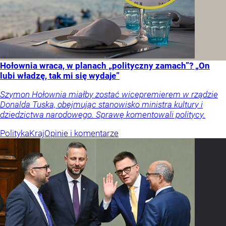
Hołownia wraca, w planach „polityczny zamach”? „On
lubi władzę, tak mi się wydaje”
Szymon Hołownia miałby zostać wicepremierem w rządzie
Donalda Tuska, obejmując stanowisko ministra kultury i
dziedzictwa narodowego. Sprawę komentowali politycy.
Polityka
Kraj
Opinie i komentarze