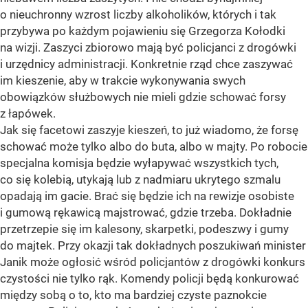
o nieuchronny wzrost liczby alkoholików, których i tak
przybywa po każdym pojawieniu się Grzegorza Kołodki
na wizji. Zaszyci zbiorowo mają być policjanci z drogówki
i urzędnicy administracji. Konkretnie rząd chce zaszywać
im kieszenie, aby w trakcie wykonywania swych
obowiązków służbowych nie mieli gdzie schować forsy
z łapówek.
Jak się facetowi zaszyje kieszeń, to już wiadomo, że forsę
schować może tylko albo do buta, albo w majty. Po robocie
specjalna komisja będzie wyłapywać wszystkich tych,
co się kolebią, utykają lub z nadmiaru ukrytego szmalu
opadają im gacie. Brać się będzie ich na rewizje osobiste
i gumową rękawicą majstrować, gdzie trzeba. Dokładnie
przetrzepie się im kalesony, skarpetki, podeszwy i gumy
do majtek. Przy okazji tak dokładnych poszukiwań minister
Janik może ogłosić wśród policjantów z drogówki konkurs
czystości nie tylko rąk. Komendy policji będą konkurować
między sobą o to, kto ma bardziej czyste paznokcie