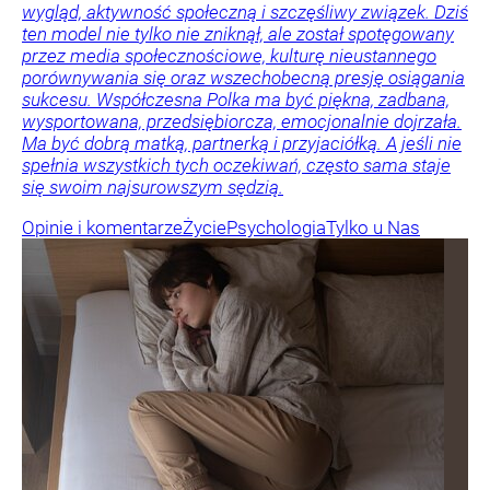
wygląd, aktywność społeczną i szczęśliwy związek. Dziś
ten model nie tylko nie zniknął, ale został spotęgowany
przez media społecznościowe, kulturę nieustannego
porównywania się oraz wszechobecną presję osiągania
sukcesu. Współczesna Polka ma być piękna, zadbana,
wysportowana, przedsiębiorcza, emocjonalnie dojrzała.
Ma być dobrą matką, partnerką i przyjaciółką. A jeśli nie
spełnia wszystkich tych oczekiwań, często sama staje
się swoim najsurowszym sędzią.
Opinie i komentarze
Życie
Psychologia
Tylko u Nas