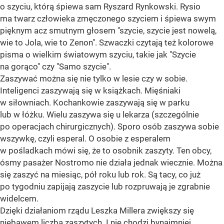
o szyciu, którą śpiewa sam Ryszard Rynkowski. Rysio
ma twarz człowieka zmęczonego szyciem i śpiewa swym
pięknym acz smutnym głosem "szycie, szycie jest nowelą,
wie to Jola, wie to Zenon". Szwaczki czytają też kolorowe
pisma o wielkim światowym szyciu, takie jak "Szycie
na gorąco" czy "Samo szycie".
Zaszywać można się nie tylko w lesie czy w sobie.
Inteligenci zaszywają się w książkach. Mięśniaki
w siłowniach. Kochankowie zaszywają się w parku
lub w łóżku. Wielu zaszywa się u lekarza (szczególnie
po operacjach chirurgicznych). Sporo osób zaszywa sobie
wszywkę, czyli esperal. O osobie z esperalem
w pośladkach mówi się, że to osobnik zaszyty. Ten obcy,
ósmy pasażer Nostromo nie działa jednak wiecznie. Można
się zaszyć na miesiąc, pół roku lub rok. Są tacy, co już
po tygodniu zapijają zaszycie lub rozpruwają je zgrabnie
widelcem.
Dzięki działaniom rządu Leszka Millera zwiększy się
niebawem liczba zaszytych. I nie chodzi bynajmniej