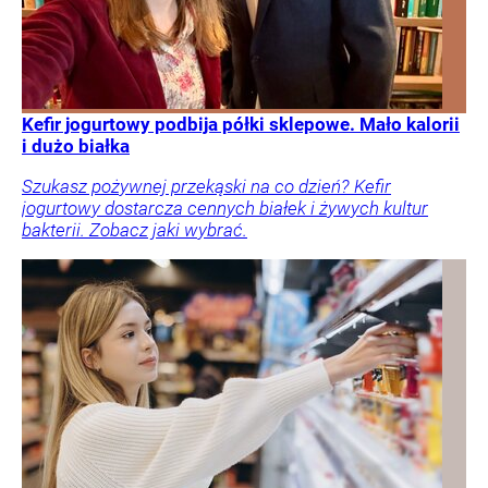
Kefir jogurtowy podbija półki sklepowe. Mało kalorii
i dużo białka
Szukasz pożywnej przekąski na co dzień? Kefir
jogurtowy dostarcza cennych białek i żywych kultur
bakterii. Zobacz jaki wybrać.