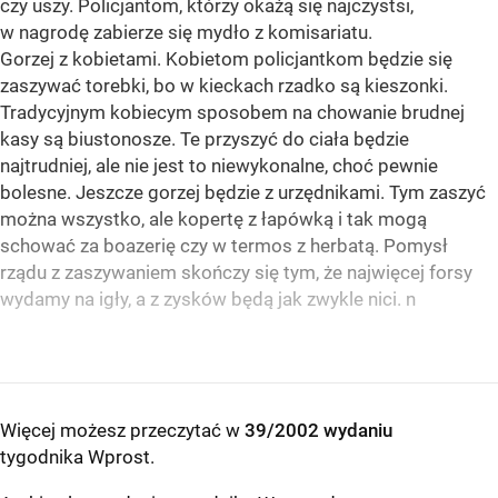
czy uszy. Policjantom, którzy okażą się najczystsi,
w nagrodę zabierze się mydło z komisariatu.
Gorzej z kobietami. Kobietom policjantkom będzie się
zaszywać torebki, bo w kieckach rzadko są kieszonki.
Tradycyjnym kobiecym sposobem na chowanie brudnej
kasy są biustonosze. Te przyszyć do ciała będzie
najtrudniej, ale nie jest to niewykonalne, choć pewnie
bolesne. Jeszcze gorzej będzie z urzędnikami. Tym zaszyć
można wszystko, ale kopertę z łapówką i tak mogą
schować za boazerię czy w termos z herbatą. Pomysł
rządu z zaszywaniem skończy się tym, że najwięcej forsy
wydamy na igły, a z zysków będą jak zwykle nici. n
Więcej możesz przeczytać w
39/2002 wydaniu
tygodnika Wprost
.