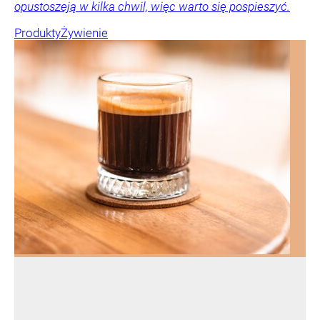
opustoszeją w kilka chwil, więc warto się pospieszyć.
Produkty
Żywienie