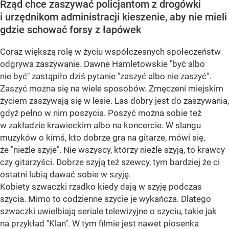
Rząd chce zaszywać policjantom z drogówki
i urzędnikom administracji kieszenie, aby nie mieli
gdzie schować forsy z łapówek
Coraz większą rolę w życiu współczesnych społeczeństw
odgrywa zaszywanie. Dawne Hamletowskie "być albo
nie być" zastąpiło dziś pytanie "zaszyć albo nie zaszyć".
Zaszyć można się na wiele sposobów. Zmęczeni miejskim
życiem zaszywają się w lesie. Las dobry jest do zaszywania,
gdyż pełno w nim poszycia. Poszyć można sobie też
w zakładzie krawieckim albo na koncercie. W slangu
muzyków o kimś, kto dobrze gra na gitarze, mówi się,
że "nieźle szyje". Nie wszyscy, którzy nieźle szyją, to krawcy
czy gitarzyści. Dobrze szyją też szewcy, tym bardziej że ci
ostatni lubią dawać sobie w szyję.
Kobiety szwaczki rzadko kiedy dają w szyję podczas
szycia. Mimo to codzienne szycie je wykańcza. Dlatego
szwaczki uwielbiają seriale telewizyjne o szyciu, takie jak
na przykład "Klan". W tym filmie jest nawet piosenka