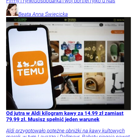
Firmy i rynki
Gospodarka
Twój portfel
Tylko u Nas
Beata Anna
Święcicka
Od jutra w Aldi kilogram kawy za 14,99 zł zamiast
79,99 zł. Musisz spełnić jeden warunek
Aldi przygotowało potężne obniżki na kawy kultowych
marek, w tym Lavazzę i Dallmayr. Rabaty sięgają nawet