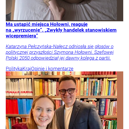
Ma ustąpić miejsca Hołowni, reaguje
na „wyrzucenie”. „Zwykły handelek stanowiskiem
wicepremiera”
Katarzyna Pełczyńska-Nałęcz odniosła się głosów o
politycznej przyszłości Szymona Hołowni. Szefowej
Polski 2050 odpowiedział jej dawny kolega z partii.
Polityka
Kraj
Opinie i komentarze