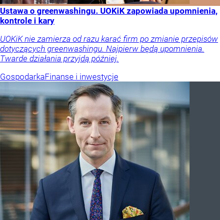
Ustawa o greenwashingu. UOKiK zapowiada upomnienia,
kontrole i kary
UOKiK nie zamierza od razu karać firm po zmianie przepisów
dotyczących greenwashingu. Najpierw będą upomnienia.
Twarde działania przyjdą później.
Gospodarka
Finanse i inwestycje