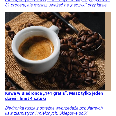
81 procent, ale musisz uważać na „haczyki” przy kasie.
Kawa w Biedronce „1+1 gratis”. Masz tylko jeden
dzień i limit 4 sztuki
Biedronka rusza z potężną wyprzedażą popularnych
kaw ziarnistych i mielonych. Sklepowe półki