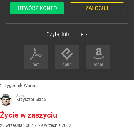
UTWÓRZ KONTO
ZALOGUJ
Czytaj lub pobierz
pdf
epub
mobi
Tygodnik Wprost
Autor:
Krzysztof Skiba
Życie w zaszyciu
29
września
2002
/
29
września
2002