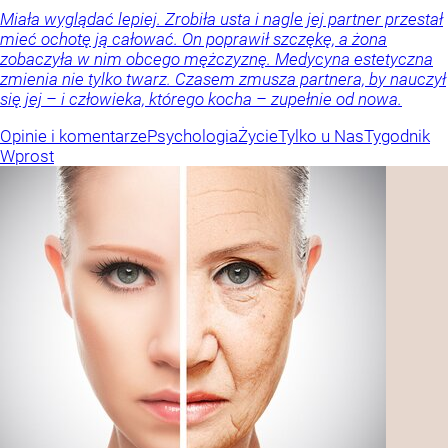
Miała wyglądać lepiej. Zrobiła usta i nagle jej partner przestał
mieć ochotę ją całować. On poprawił szczękę, a żona
zobaczyła w nim obcego mężczyznę. Medycyna estetyczna
zmienia nie tylko twarz. Czasem zmusza partnera, by nauczył
się jej – i człowieka, którego kocha – zupełnie od nowa.
Opinie i komentarze
Psychologia
Życie
Tylko u Nas
Tygodnik
Wprost