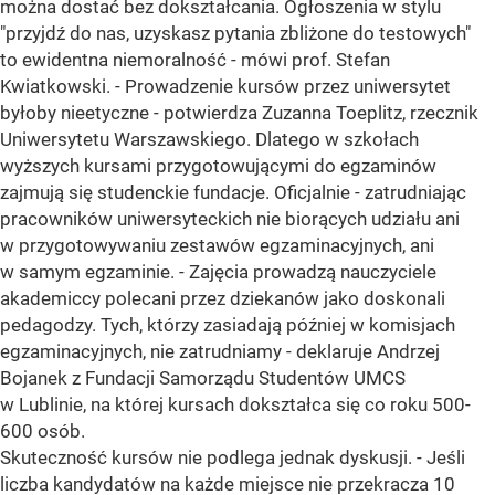
można dostać bez dokształcania. Ogłoszenia w stylu
"przyjdź do nas, uzyskasz pytania zbliżone do testowych"
to ewidentna niemoralność - mówi prof. Stefan
Kwiatkowski. - Prowadzenie kursów przez uniwersytet
byłoby nieetyczne - potwierdza Zuzanna Toeplitz, rzecznik
Uniwersytetu Warszawskiego. Dlatego w szkołach
wyższych kursami przygotowującymi do egzaminów
zajmują się studenckie fundacje. Oficjalnie - zatrudniając
pracowników uniwersyteckich nie biorących udziału ani
w przygotowywaniu zestawów egzaminacyjnych, ani
w samym egzaminie. - Zajęcia prowadzą nauczyciele
akademiccy polecani przez dziekanów jako doskonali
pedagodzy. Tych, którzy zasiadają później w komisjach
egzaminacyjnych, nie zatrudniamy - deklaruje Andrzej
Bojanek z Fundacji Samorządu Studentów UMCS
w Lublinie, na której kursach dokształca się co roku 500-
600 osób.
Skuteczność kursów nie podlega jednak dyskusji. - Jeśli
liczba kandydatów na każde miejsce nie przekracza 10