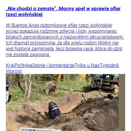
„Nie chodzi o zemstę”. Mocny apel w sprawie ofiar
rzezi wołyńskiej
W Buenos Aires potomkowie ofiar rzezi wołyńskiej
wciąż pokazują rodzinne zdjęcia i listy, wspominając
bliskich zamordowanych z niezwykłym okrucieństwem.
Ich dramat przypomina, że dla wielu rodzin Wołyń nie
jest historią zamkniętą, lecz bolesną raną, która do dziś
nie została zagojona.
Kraj
Polityka
Opinie i komentarze
Tylko u Nas
Tygodnik
Wprost