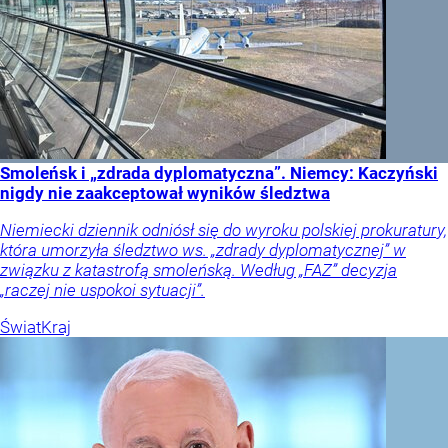
Smoleńsk i „zdrada dyplomatyczna”. Niemcy: Kaczyński
nigdy nie zaakceptował wyników śledztwa
Niemiecki dziennik odniósł się do wyroku polskiej prokuratury,
która umorzyła śledztwo ws. „zdrady dyplomatycznej” w
związku z katastrofą smoleńską. Według „FAZ” decyzja
„raczej nie uspokoi sytuacji”.
Świat
Kraj