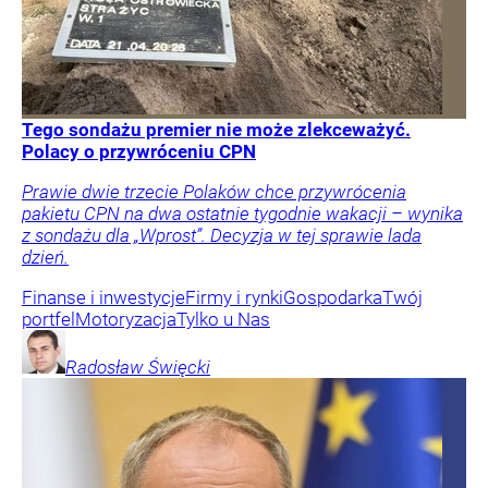
Tego sondażu premier nie może zlekceważyć.
Polacy o przywróceniu CPN
Prawie dwie trzecie Polaków chce przywrócenia
pakietu CPN na dwa ostatnie tygodnie wakacji – wynika
z sondażu dla „Wprost”. Decyzja w tej sprawie lada
dzień.
Finanse i inwestycje
Firmy i rynki
Gospodarka
Twój
portfel
Motoryzacja
Tylko u Nas
Radosław
Święcki