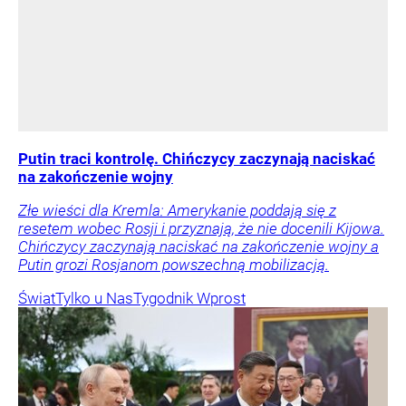
Putin traci kontrolę. Chińczycy zaczynają naciskać
na zakończenie wojny
Złe wieści dla Kremla: Amerykanie poddają się z
resetem wobec Rosji i przyznają, że nie docenili Kijowa.
Chińczycy zaczynają naciskać na zakończenie wojny a
Putin grozi Rosjanom powszechną mobilizacją.
Świat
Tylko u Nas
Tygodnik Wprost