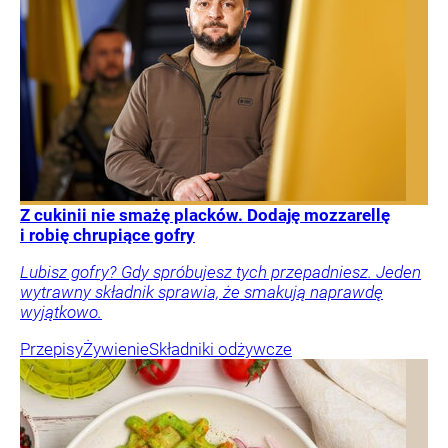
Z cukinii nie smażę placków. Dodaję mozzarellę
i robię chrupiące gofry
Lubisz gofry? Gdy spróbujesz tych przepadniesz. Jeden
wytrawny składnik sprawia, że smakują naprawdę
wyjątkowo.
Przepisy
Żywienie
Składniki odżywcze