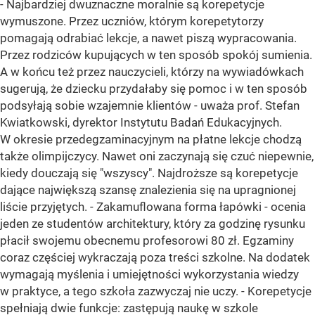
- Najbardziej dwuznaczne moralnie są korepetycje
wymuszone. Przez uczniów, którym korepetytorzy
pomagają odrabiać lekcje, a nawet piszą wypracowania.
Przez rodziców kupujących w ten sposób spokój sumienia.
A w końcu też przez nauczycieli, którzy na wywiadówkach
sugerują, że dziecku przydałaby się pomoc i w ten sposób
podsyłają sobie wzajemnie klientów - uważa prof. Stefan
Kwiatkowski, dyrektor Instytutu Badań Edukacyjnych.
W okresie przedegzaminacyjnym na płatne lekcje chodzą
także olimpijczycy. Nawet oni zaczynają się czuć niepewnie,
kiedy douczają się "wszyscy". Najdroższe są korepetycje
dające największą szansę znalezienia się na upragnionej
liście przyjętych. - Zakamuflowana forma łapówki - ocenia
jeden ze studentów architektury, który za godzinę rysunku
płacił swojemu obecnemu profesorowi 80 zł. Egzaminy
coraz częściej wykraczają poza treści szkolne. Na dodatek
wymagają myślenia i umiejętności wykorzystania wiedzy
w praktyce, a tego szkoła zazwyczaj nie uczy. - Korepetycje
spełniają dwie funkcje: zastępują naukę w szkole