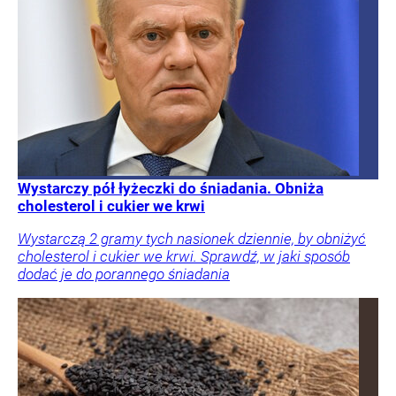
Wystarczy pół łyżeczki do śniadania. Obniża
cholesterol i cukier we krwi
Wystarczą 2 gramy tych nasionek dziennie, by obniżyć
cholesterol i cukier we krwi. Sprawdź, w jaki sposób
dodać je do porannego śniadania