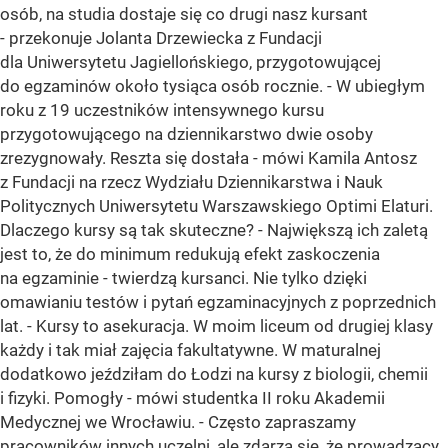
osób, na studia dostaje się co drugi nasz kursant
- przekonuje Jolanta Drzewiecka z Fundacji
dla Uniwersytetu Jagiellońskiego, przygotowującej
do egzaminów około tysiąca osób rocznie. - W ubiegłym
roku z 19 uczestników intensywnego kursu
przygotowującego na dziennikarstwo dwie osoby
zrezygnowały. Reszta się dostała - mówi Kamila Antosz
z Fundacji na rzecz Wydziału Dziennikarstwa i Nauk
Politycznych Uniwersytetu Warszawskiego Optimi Elaturi.
Dlaczego kursy są tak skuteczne? - Największą ich zaletą
jest to, że do minimum redukują efekt zaskoczenia
na egzaminie - twierdzą kursanci. Nie tylko dzięki
omawianiu testów i pytań egzaminacyjnych z poprzednich
lat. - Kursy to asekuracja. W moim liceum od drugiej klasy
każdy i tak miał zajęcia fakultatywne. W maturalnej
dodatkowo jeździłam do Łodzi na kursy z biologii, chemii
i fizyki. Pomogły - mówi studentka II roku Akademii
Medycznej we Wrocławiu. - Często zapraszamy
pracowników innych uczelni, ale zdarza się, że prowadzący