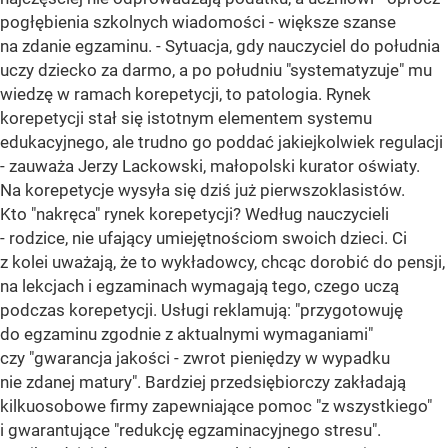
pogłębienia szkolnych wiadomości - większe szanse
na zdanie egzaminu. - Sytuacja, gdy nauczyciel do południa
uczy dziecko za darmo, a po południu "systematyzuje" mu
wiedzę w ramach korepetycji, to patologia. Rynek
korepetycji stał się istotnym elementem systemu
edukacyjnego, ale trudno go poddać jakiejkolwiek regulacji
- zauważa Jerzy Lackowski, małopolski kurator oświaty.
Na korepetycje wysyła się dziś już pierwszoklasistów.
Kto "nakręca" rynek korepetycji? Według nauczycieli
- rodzice, nie ufający umiejętnościom swoich dzieci. Ci
z kolei uważają, że to wykładowcy, chcąc dorobić do pensji,
na lekcjach i egzaminach wymagają tego, czego uczą
podczas korepetycji. Usługi reklamują: "przygotowuję
do egzaminu zgodnie z aktualnymi wymaganiami"
czy "gwarancja jakości - zwrot pieniędzy w wypadku
nie zdanej matury". Bardziej przedsiębiorczy zakładają
kilkuosobowe firmy zapewniające pomoc "z wszystkiego"
i gwarantujące "redukcję egzaminacyjnego stresu".