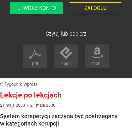
UTWÓRZ KONTO
ZALOGUJ
Czytaj lub pobierz
pdf
epub
mobi
Tygodnik Wprost
Lekcje po lekcjach
21
maja
2000
/
21
maja
2000
System korepetycji zaczyna być postrzegany
w kategoriach korupcji