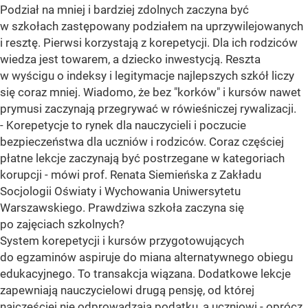
Podział na mniej i bardziej zdolnych zaczyna być
w szkołach zastępowany podziałem na uprzywilejowanych
i resztę. Pierwsi korzystają z korepetycji. Dla ich rodziców
wiedza jest towarem, a dziecko inwestycją. Reszta
w wyścigu o indeksy i legitymacje najlepszych szkół liczy
się coraz mniej. Wiadomo, że bez "korków" i kursów nawet
prymusi zaczynają przegrywać w rówieśniczej rywalizacji.
- Korepetycje to rynek dla nauczycieli i poczucie
bezpieczeństwa dla uczniów i rodziców. Coraz częściej
płatne lekcje zaczynają być postrzegane w kategoriach
korupcji - mówi prof. Renata Siemieńska z Zakładu
Socjologii Oświaty i Wychowania Uniwersytetu
Warszawskiego. Prawdziwa szkoła zaczyna się
po zajęciach szkolnych?
System korepetycji i kursów przygotowujących
do egzaminów aspiruje do miana alternatywnego obiegu
edukacyjnego. To transakcja wiązana. Dodatkowe lekcje
zapewniają nauczycielowi drugą pensję, od której
najczęściej nie odprowadzają podatku, a uczniowi - oprócz