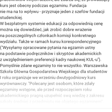
kurs jest obecny podczas egzaminu. Fundacja
nie ma na to wpływu - przyznaje jeden z szefów fundacji
studenckiej.
W bezpłatnym systemie edukacji za odpowiednią cenę
można się dowiedzieć, jak zrobić dobre wrażenie
na poszczególnych członkach komisji konkretnego
wydziału. Także w ramach kursu korespondencyjnego
("Wysyłamy opracowane pytania na egzamin ustny
na podstawie podręczników i skryptów akademickich
z uwzględnieniem preferencji kadry naukowej KUL-u").
Pomyślnie zdane egzaminy to nie wszystko. Warszawska
Szkoła Główna Gospodarstwa Wiejskiego dla studentów
I roku organizuje we wrześniu dwutygodniowy kurs
wyrównawczy. "Polecany jest osobom, które zdały
egzaminy wstępne, ale przed rozpoczęciem roku
akademickiego pragną uzupełnić swą wiedzę z zakresu
szkoły średniej z przedmiotu nie objętego egzaminem".