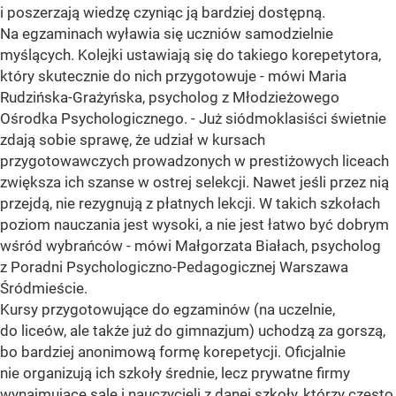
i poszerzają wiedzę czyniąc ją bardziej dostępną.
Na egzaminach wyławia się uczniów samodzielnie
myślących. Kolejki ustawiają się do takiego korepetytora,
który skutecznie do nich przygotowuje - mówi Maria
Rudzińska-Grażyńska, psycholog z Młodzieżowego
Ośrodka Psychologicznego. - Już siódmoklasiści świetnie
zdają sobie sprawę, że udział w kursach
przygotowawczych prowadzonych w prestiżowych liceach
zwiększa ich szanse w ostrej selekcji. Nawet jeśli przez nią
przejdą, nie rezygnują z płatnych lekcji. W takich szkołach
poziom nauczania jest wysoki, a nie jest łatwo być dobrym
wśród wybrańców - mówi Małgorzata Białach, psycholog
z Poradni Psychologiczno-Pedagogicznej Warszawa
Śródmieście.
Kursy przygotowujące do egzaminów (na uczelnie,
do liceów, ale także już do gimnazjum) uchodzą za gorszą,
bo bardziej anonimową formę korepetycji. Oficjalnie
nie organizują ich szkoły średnie, lecz prywatne firmy
wynajmujące sale i nauczycieli z danej szkoły, którzy często