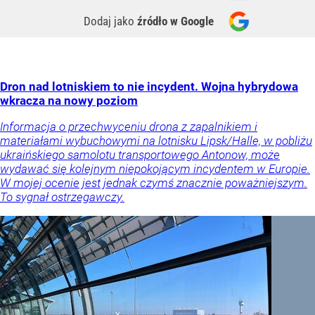
Dodaj jako
źródło w Google
Dron nad lotniskiem to nie incydent. Wojna hybrydowa
wkracza na nowy poziom
Informacja o przechwyceniu drona z zapalnikiem i
materiałami wybuchowymi na lotnisku Lipsk/Halle, w pobliżu
ukraińskiego samolotu transportowego Antonow, może
wydawać się kolejnym niepokojącym incydentem w Europie.
W mojej ocenie jest jednak czymś znacznie poważniejszym.
To sygnał ostrzegawczy.