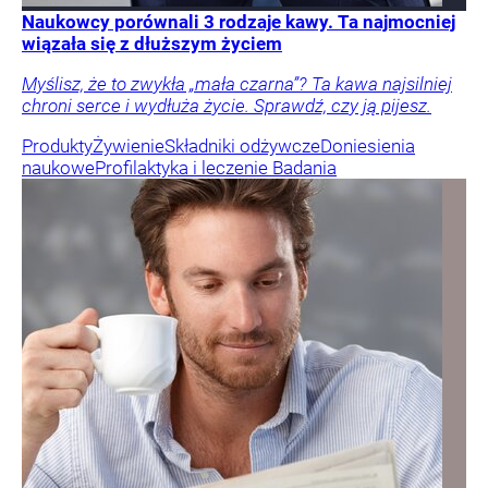
Naukowcy porównali 3 rodzaje kawy. Ta najmocniej
wiązała się z dłuższym życiem
Myślisz, że to zwykła „mała czarna”? Ta kawa najsilniej
chroni serce i wydłuża życie. Sprawdź, czy ją pijesz.
Produkty
Żywienie
Składniki odżywcze
Doniesienia
naukowe
Profilaktyka i leczenie
Badania