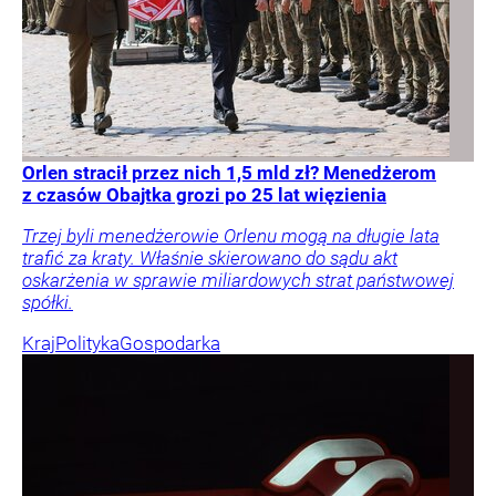
Orlen stracił przez nich 1,5 mld zł? Menedżerom
z czasów Obajtka grozi po 25 lat więzienia
Trzej byli menedżerowie Orlenu mogą na długie lata
trafić za kraty. Właśnie skierowano do sądu akt
oskarżenia w sprawie miliardowych strat państwowej
spółki.
Kraj
Polityka
Gospodarka