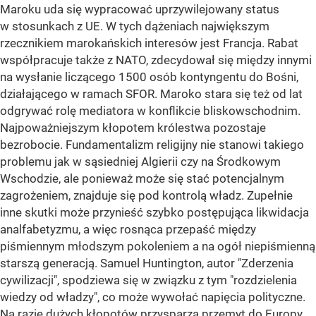
Maroku uda się wypracować uprzywilejowany status
w stosunkach z UE. W tych dążeniach największym
rzecznikiem marokańskich interesów jest Francja. Rabat
współpracuje także z NATO, zdecydował się między innymi
na wysłanie liczącego 1500 osób kontyngentu do Bośni,
działającego w ramach SFOR. Maroko stara się też od lat
odgrywać rolę mediatora w konflikcie bliskowschodnim.
Najpoważniejszym kłopotem królestwa pozostaje
bezrobocie. Fundamentalizm religijny nie stanowi takiego
problemu jak w sąsiedniej Algierii czy na Środkowym
Wschodzie, ale ponieważ może się stać potencjalnym
zagrożeniem, znajduje się pod kontrolą władz. Zupełnie
inne skutki może przynieść szybko postępująca likwidacja
analfabetyzmu, a więc rosnąca przepaść między
piśmiennym młodszym pokoleniem a na ogół niepiśmienną
starszą generacją. Samuel Huntington, autor "Zderzenia
cywilizacji", spodziewa się w związku z tym "rozdzielenia
wiedzy od władzy", co może wywołać napięcia polityczne.
Na razie dużych kłopotów przysparza przemyt do Europy