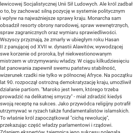
lewicowej Socjalistycznej Unii Sił Ludowych. Ale król zadbał
o to, by zachować silną pozycję w systemie politycznym
i wpływ na najważniejsze sprawy kraju. Monarcha sam
obsadził resorty obrony narodowej, spraw wewnętrznych,
spraw zagranicznych oraz wymiaru sprawiedliwości.
Wszyscy przyznają, że zmarły w ubiegłym roku Hasan
II z panującej od XVII w. dynastii Alawitów, wywodzącej
swe korzenie od proroka, był niekwestionowanym
mistrzem w utrzymywaniu władzy. W ciągu kilkudziesięciu
lat panowania zapewnił swemu państwu stabilność,
wizerunek rzadki nie tylko w północnej Afryce. Na początku
lat 90. rozpoczął ostrożną demokratyzację kraju, umożliwił
działanie partiom. "Maroko jest lwem, którego trzeba
prowadzić na delikatnej smyczy" - miał zdradzić kiedyś
swoją receptę na sukces. Jako przywódca religijny potrafił
utrzymywać w ryzach także fundamentalistów islamskich.
To właśnie król zapoczątkował "cichą rewolucję",
przekazując część władzy parlamentowi i rządowi.
Zdaniem ekspertów, tajemnica jego sukcesu polegała