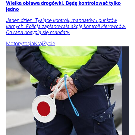
Wielka obława drogówki. Będą kontrolować tylko
jedno
Jeden dzień. Tysiące kontroli, mandatów i punktów
karnych. Policja zaplanowała akcję kontroli kierowców.
Od rana posypią się mandaty.
Motoryzacja
Kraj
Życie