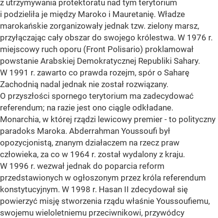
z utrzymywania protektoratu nad tym terytorium
i podzieliła je między Maroko i Mauretanię. Władze
marokańskie zorganizowały jednak tzw. zielony marsz,
przyłączając cały obszar do swojego królestwa. W 1976 r.
miejscowy ruch oporu (Front Polisario) proklamował
powstanie Arabskiej Demokratycznej Republiki Sahary.
W 1991 r. zawarto co prawda rozejm, spór o Saharę
Zachodnią nadal jednak nie został rozwiązany.
O przyszłości spornego terytorium ma zadecydować
referendum; na razie jest ono ciągle odkładane.
Monarchia, w której rządzi lewicowy premier - to polityczny
paradoks Maroka. Abderrahman Youssoufi był
opozycjonistą, znanym działaczem na rzecz praw
człowieka, za co w 1964 r. został wydalony z kraju.
W 1996 r. wezwał jednak do poparcia reform
przedstawionych w ogłoszonym przez króla referendum
konstytucyjnym. W 1998 r. Hasan II zdecydował się
powierzyć misję stworzenia rządu właśnie Youssoufiemu,
swojemu wieloletniemu przeciwnikowi, przywódcy