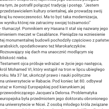
na tym, że potrafił połączyć tradycję i postęp. "Jestem
przedstawicielem kultury orientalnej, ale prowadzę swój
kraj ku nowoczesności. Ma to być taka modernizacja,
w wyniku której nie zatracimy swojej tożsamości"
- tłumaczył. Pomnikiem ery Hasana II stał się nazwany jego
imieniem meczet w Casablance. Pieniądze na wzniesienie
tej monumentalnej budowli pochodziły częściowo z państw
arabskich, opodatkowano też Marokańczyków.
Rozsuwający się dach ma unaocznić modlącym się
bliskość nieba.
Testament ojca próbuje wdrażać w życie jego następca,
król Mohamed VI, który wstąpił na tron w lipcu ubiegłego
roku. Ma 37 lat, ukończył prawo i nauki polityczne
na uniwersytecie w Rabacie. Pod koniec lat 80. odbywał
staż w Komisji Europejskiej pod kierunkiem jej
przewodniczącego Jacques'a Delorsa. Problematyka
europejska była przedmiotem jego doktoratu obronionego
na uniwersytecie w Nicei. Z osobą młodego króla związane