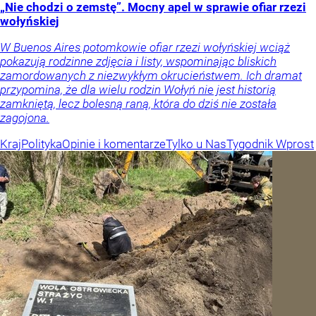
„Nie chodzi o zemstę”. Mocny apel w sprawie ofiar rzezi
wołyńskiej
W Buenos Aires potomkowie ofiar rzezi wołyńskiej wciąż
pokazują rodzinne zdjęcia i listy, wspominając bliskich
zamordowanych z niezwykłym okrucieństwem. Ich dramat
przypomina, że dla wielu rodzin Wołyń nie jest historią
zamkniętą, lecz bolesną raną, która do dziś nie została
zagojona.
Kraj
Polityka
Opinie i komentarze
Tylko u Nas
Tygodnik Wprost