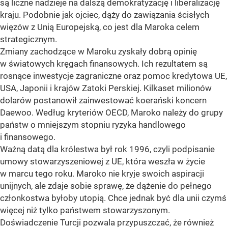
są liczne nadzieje na dalszą demokratyzację i liberalizację
kraju. Podobnie jak ojciec, dąży do zawiązania ścisłych
więzów z Unią Europejską, co jest dla Maroka celem
strategicznym.
Zmiany zachodzące w Maroku zyskały dobrą opinię
w światowych kręgach finansowych. Ich rezultatem są
rosnące inwestycje zagraniczne oraz pomoc kredytowa UE,
USA, Japonii i krajów Zatoki Perskiej. Kilkaset milionów
dolarów postanowił zainwestować koerański koncern
Daewoo. Według kryteriów OECD, Maroko należy do grupy
państw o mniejszym stopniu ryzyka handlowego
i finansowego.
Ważną datą dla królestwa był rok 1996, czyli podpisanie
umowy stowarzyszeniowej z UE, która weszła w życie
w marcu tego roku. Maroko nie kryje swoich aspiracji
unijnych, ale zdaje sobie sprawę, że dążenie do pełnego
członkostwa byłoby utopią. Chce jednak być dla unii czymś
więcej niż tylko państwem stowarzyszonym.
Doświadczenie Turcji pozwala przypuszczać, że również