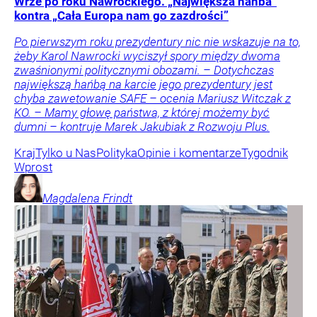
Wrze po roku Nawrockiego. „Największa hańba”
kontra „Cała Europa nam go zazdrości”
Po pierwszym roku prezydentury nic nie wskazuje na to,
żeby Karol Nawrocki wyciszył spory między dwoma
zwaśnionymi politycznymi obozami. – Dotychczas
największą hańbą na karcie jego prezydentury jest
chyba zawetowanie SAFE – ocenia Mariusz Witczak z
KO. – Mamy głowę państwa, z której możemy być
dumni – kontruje Marek Jakubiak z Rozwoju Plus.
Kraj
Tylko u Nas
Polityka
Opinie i komentarze
Tygodnik
Wprost
Magdalena
Frindt