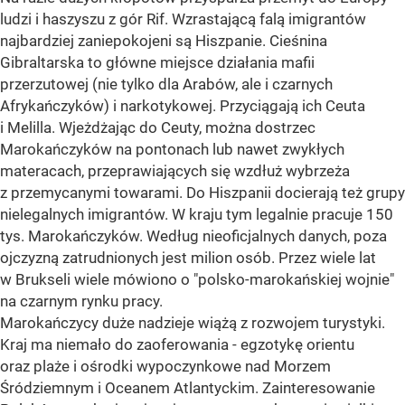
ludzi i haszyszu z gór Rif. Wzrastającą falą imigrantów
najbardziej zaniepokojeni są Hiszpanie. Cieśnina
Gibraltarska to główne miejsce działania mafii
przerzutowej (nie tylko dla Arabów, ale i czarnych
Afrykańczyków) i narkotykowej. Przyciągają ich Ceuta
i Melilla. Wjeżdżając do Ceuty, można dostrzec
Marokańczyków na pontonach lub nawet zwykłych
materacach, przeprawiających się wzdłuż wybrzeża
z przemycanymi towarami. Do Hiszpanii docierają też grupy
nielegalnych imigrantów. W kraju tym legalnie pracuje 150
tys. Marokańczyków. Według nieoficjalnych danych, poza
ojczyzną zatrudnionych jest milion osób. Przez wiele lat
w Brukseli wiele mówiono o "polsko-marokańskiej wojnie"
na czarnym rynku pracy.
Marokańczycy duże nadzieje wiążą z rozwojem turystyki.
Kraj ma niemało do zaoferowania - egzotykę orientu
oraz plaże i ośrodki wypoczynkowe nad Morzem
Śródziemnym i Oceanem Atlantyckim. Zainteresowanie