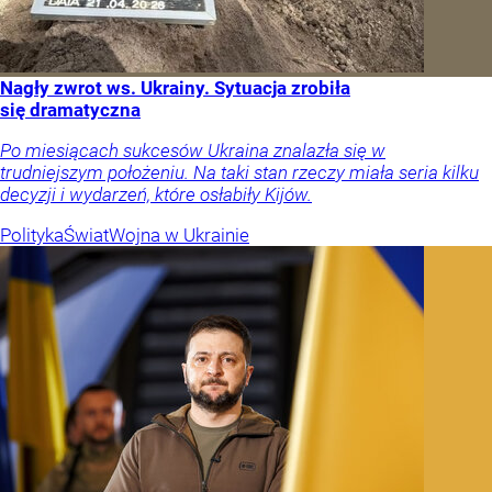
Nagły zwrot ws. Ukrainy. Sytuacja zrobiła
się dramatyczna
Po miesiącach sukcesów Ukraina znalazła się w
trudniejszym położeniu. Na taki stan rzeczy miała seria kilku
decyzji i wydarzeń, które osłabiły Kijów.
Polityka
Świat
Wojna w Ukrainie