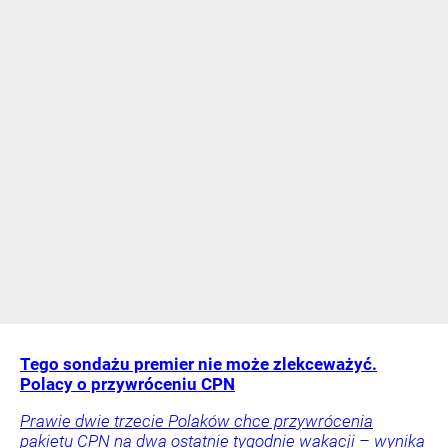
Tego sondażu premier nie może zlekceważyć.
Polacy o przywróceniu CPN
Prawie dwie trzecie Polaków chce przywrócenia
pakietu CPN na dwa ostatnie tygodnie wakacji – wynika