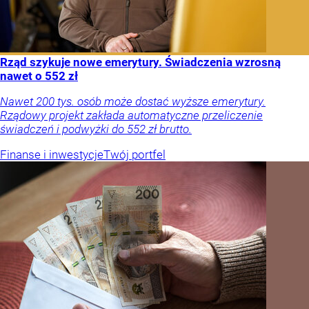
Rząd szykuje nowe emerytury. Świadczenia wzrosną
nawet o 552 zł
Nawet 200 tys. osób może dostać wyższe emerytury.
Rządowy projekt zakłada automatyczne przeliczenie
świadczeń i podwyżki do 552 zł brutto.
Finanse i inwestycje
Twój portfel