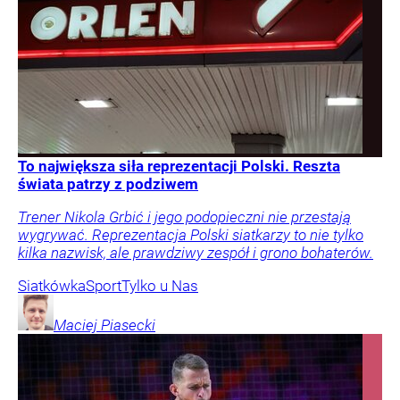
To największa siła reprezentacji Polski. Reszta
świata patrzy z podziwem
Trener Nikola Grbić i jego podopieczni nie przestają
wygrywać. Reprezentacja Polski siatkarzy to nie tylko
kilka nazwisk, ale prawdziwy zespół i grono bohaterów.
Siatkówka
Sport
Tylko u Nas
Maciej
Piasecki