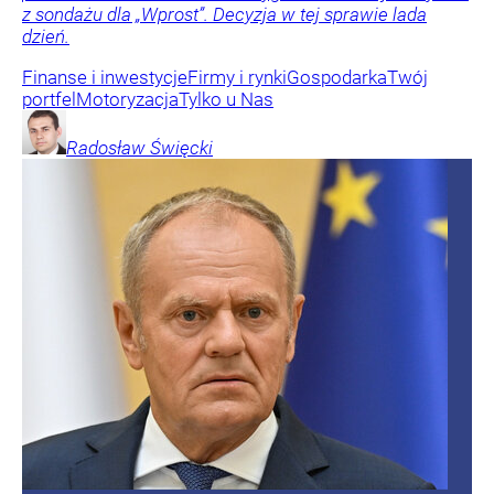
z sondażu dla „Wprost”. Decyzja w tej sprawie lada
dzień.
Finanse i inwestycje
Firmy i rynki
Gospodarka
Twój
portfel
Motoryzacja
Tylko u Nas
Radosław
Święcki