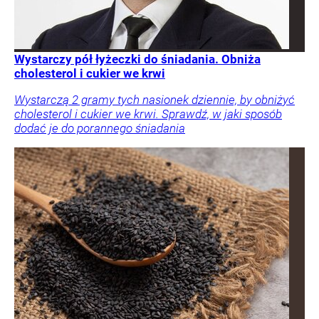
Wystarczy pół łyżeczki do śniadania. Obniża
cholesterol i cukier we krwi
Wystarczą 2 gramy tych nasionek dziennie, by obniżyć
cholesterol i cukier we krwi. Sprawdź, w jaki sposób
dodać je do porannego śniadania