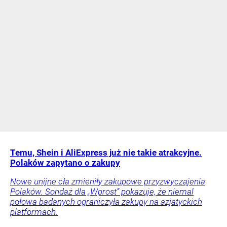
Temu, Shein i AliExpress już nie takie atrakcyjne.
Polaków zapytano o zakupy
Nowe unijne cła zmieniły zakupowe przyzwyczajenia
Polaków. Sondaż dla „Wprost” pokazuje, że niemal
połowa badanych ograniczyła zakupy na azjatyckich
platformach.