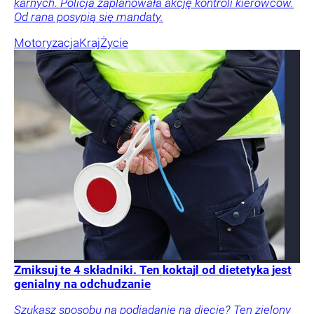
karnych. Policja zaplanowała akcję kontroli kierowców.
Od rana posypią się mandaty.
Motoryzacja
Kraj
Życie
Zmiksuj te 4 składniki. Ten koktajl od dietetyka jest
genialny na odchudzanie
Szukasz sposobu na podjadanie na diecie? Ten zielony