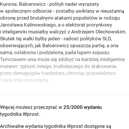
Kuronia. Balcerowicz - polityk nader wyrazisty
w społecznym odbiorze - zostałby uwikłany w nieustanną
obronę przed brutalnymi atakami populistów w rodzaju
Jarosława Kalinowskiego, a o elektorat prorynkowy
i inteligencki musiałby walczyć z Andrzejem Olechowskim.
Skutek tej walki byłby jeden - radość polityków SLD,
obserwujących, jak Balcerowicz opuszcza partię, a ona
sama, osłabiona i podzielona, pada łupem sojuszu.
Tymczasem unia może się zdobyć na bardziej inteligentny
manewr: zgłosić innego, trudniejszego do atakowania
przez demagogów kandydata, chroniąc przywództwo
i swój stan posiadania.
Więcej możesz przeczytać w
25/2000 wydaniu
tygodnika Wprost
.
Archiwalne wydania tygodnika Wprost dostępne są