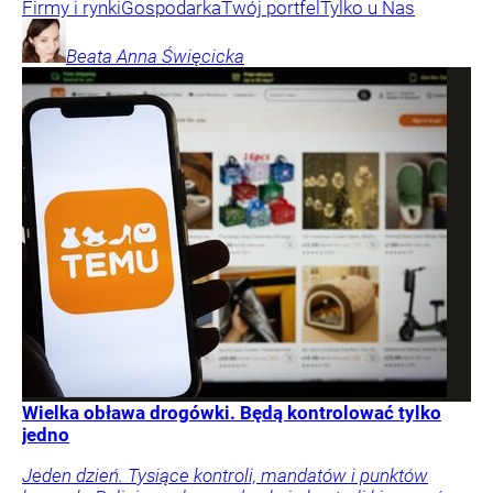
Firmy i rynki
Gospodarka
Twój portfel
Tylko u Nas
Beata Anna
Święcicka
Wielka obława drogówki. Będą kontrolować tylko
jedno
Jeden dzień. Tysiące kontroli, mandatów i punktów