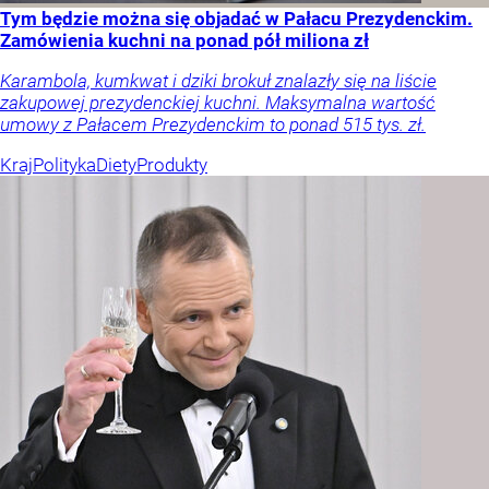
Tym będzie można się objadać w Pałacu Prezydenckim.
Zamówienia kuchni na ponad pół miliona zł
Karambola, kumkwat i dziki brokuł znalazły się na liście
zakupowej prezydenckiej kuchni. Maksymalna wartość
umowy z Pałacem Prezydenckim to ponad 515 tys. zł.
Kraj
Polityka
Diety
Produkty