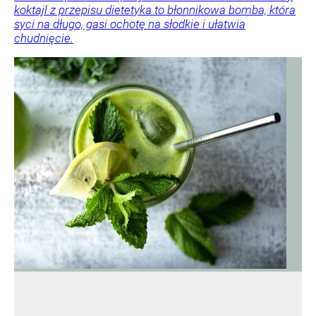
koktajl z przepisu dietetyka to błonnikowa bomba, która
syci na długo, gasi ochotę na słodkie i ułatwia
chudnięcie.