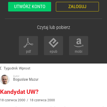
UTWÓRZ KONTO
ZALOGUJ
Czytaj lub pobierz
pdf
epub
mobi
Tygodnik Wprost
Autor:
Bogusław Mazur
Kandydat UW?
18
czerwca
2000
/
18
czerwca
2000