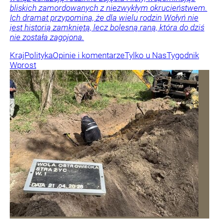
bliskich zamordowanych z niezwykłym okrucieństwem.
Ich dramat przypomina, że dla wielu rodzin Wołyń nie
jest historią zamkniętą, lecz bolesną raną, która do dziś
nie została zagojona.
Kraj
Polityka
Opinie i komentarze
Tylko u Nas
Tygodnik
Wprost