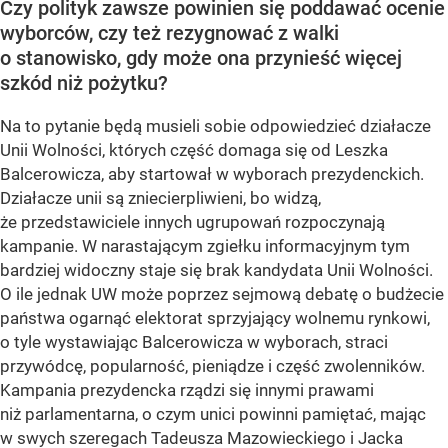
Czy polityk zawsze powinien się poddawać ocenie
wyborców, czy też rezygnować z walki
o stanowisko, gdy może ona przynieść więcej
szkód niż pożytku?
Na to pytanie będą musieli sobie odpowiedzieć działacze
Unii Wolności, których część domaga się od Leszka
Balcerowicza, aby startował w wyborach prezydenckich.
Działacze unii są zniecierpliwieni, bo widzą,
że przedstawiciele innych ugrupowań rozpoczynają
kampanie. W narastającym zgiełku informacyjnym tym
bardziej widoczny staje się brak kandydata Unii Wolności.
O ile jednak UW może poprzez sejmową debatę o budżecie
państwa ogarnąć elektorat sprzyjający wolnemu rynkowi,
o tyle wystawiając Balcerowicza w wyborach, straci
przywódcę, popularność, pieniądze i część zwolenników.
Kampania prezydencka rządzi się innymi prawami
niż parlamentarna, o czym unici powinni pamiętać, mając
w swych szeregach Tadeusza Mazowieckiego i Jacka