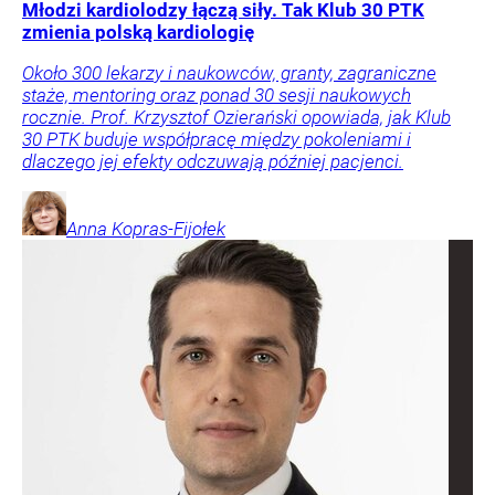
Młodzi kardiolodzy łączą siły. Tak Klub 30 PTK
zmienia polską kardiologię
Około 300 lekarzy i naukowców, granty, zagraniczne
staże, mentoring oraz ponad 30 sesji naukowych
rocznie. Prof. Krzysztof Ozierański opowiada, jak Klub
30 PTK buduje współpracę między pokoleniami i
dlaczego jej efekty odczuwają później pacjenci.
Anna
Kopras-Fijołek