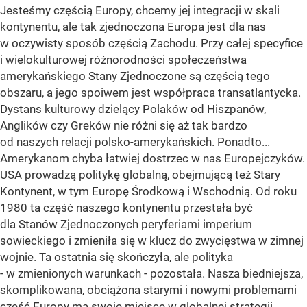
Jesteśmy częścią Europy, chcemy jej integracji w skali
kontynentu, ale tak zjednoczona Europa jest dla nas
w oczywisty sposób częścią Zachodu. Przy całej specyfice
i wielokulturowej różnorodności społeczeństwa
amerykańskiego Stany Zjednoczone są częścią tego
obszaru, a jego spoiwem jest współpraca transatlantycka.
Dystans kulturowy dzielący Polaków od Hiszpanów,
Anglików czy Greków nie różni się aż tak bardzo
od naszych relacji polsko-amerykańskich. Ponadto...
Amerykanom chyba łatwiej dostrzec w nas Europejczyków.
USA prowadzą politykę globalną, obejmującą też Stary
Kontynent, w tym Europę Środkową i Wschodnią. Od roku
1980 ta część naszego kontynentu przestała być
dla Stanów Zjednoczonych peryferiami imperium
sowieckiego i zmieniła się w klucz do zwycięstwa w zimnej
wojnie. Ta ostatnia się skończyła, ale polityka
- w zmienionych warunkach - pozostała. Nasza biedniejsza,
skomplikowana, obciążona starymi i nowymi problemami
część Europy ma swoje miejsce w globalnej strategii