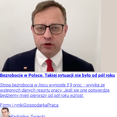
Bezrobocie w Polsce. Takiej sytuacji nie było od pół roku
Stopa bezrobocia w lipcu wyniosła 5,9 proc. - wynika ze
wstępnych danych resortu pracy. Jeśli się one potwierdzą,
będziemy mieli pierwszy od pół roku wzrost.
Firmy i rynki
Gospodarka
Praca
Radosław
Święcki