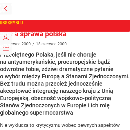
PRZEJDŹ
NA
WPROST
STRONĘ
GŁÓWNĄ
UBSKRYBUJ
Tygodnik Wprost
Koń a sprawa polska
ZALOGUJ
18
czerwca
2000
/
18
czerwca
2000
MENU
Przeciętnego Polaka, jeśli nie choruje
na antyamerykańskie, proeuropejskie bądź
odwrotne fobie, zdziwi dramatyczne pytanie
o wybór między Europą a Stanami Zjednoczonymi.
Bez trudu można przecież jednocześnie
akceptować integrację naszego kraju z Unią
Europejską, obecność wojskowo-polityczną
Stanów Zjednoczonych w Europie i ich rolę
globalnego supermocarstwa
Nie wyklucza to krytycyzmu wobec pewnych aspektów