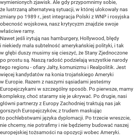
wymienionych zjawisk. Ale gdy przypomnimy sobie,
że lustrzaną alternatywą sytuacji, w której ulokowały nas
zmiany po 1989 r., jest integracja Polski z WNP i rosyjska
obecność wojskowa, nasz krytycyzm znajdzie swoje
właściwe ramy.
Nawet jeśli irytują nas hamburgery, Hollywood, błędy
i niekiedy mała subtelność amerykańskiej polityki, i tak
w głębi duszy musimy się cieszyć, że Stany Zjednoczone
po prostu są. Naszą radość podzielają wszystkie narody
tego regionu - ofiary Jałty, komunizmu i Realpolitik. Jest
więcej kandydatów na konia trojańskiego Ameryki
w Europie. Razem z naszymi sąsiadami jesteśmy
Europejczykami w szczególny sposób. Po pierwsze, mamy
kompleksy, choć staramy się je ukrywać. Po drugie, nasi
główni partnerzy z Europy Zachodniej traktują nas jak
gorszych Europejczyków, z trudem maskując
to pochlebstwami języka dyplomacji. Po trzecie wreszcie,
nie chcemy, nie potrafimy i nie będziemy budować naszej
europejskiej tożsamości na opozycji wobec Ameryki.