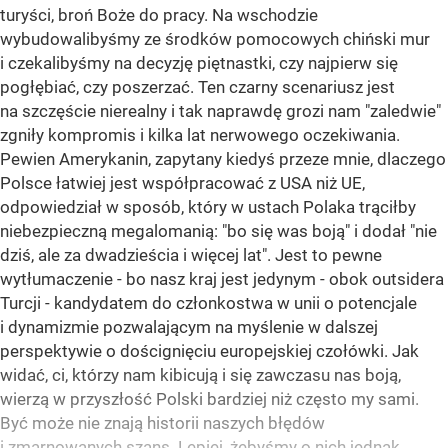
turyści, broń Boże do pracy. Na wschodzie
wybudowalibyśmy ze środków pomocowych chiński mur
i czekalibyśmy na decyzję piętnastki, czy najpierw się
pogłębiać, czy poszerzać. Ten czarny scenariusz jest
na szczęście nierealny i tak naprawdę grozi nam "zaledwie"
zgniły kompromis i kilka lat nerwowego oczekiwania.
Pewien Amerykanin, zapytany kiedyś przeze mnie, dlaczego
Polsce łatwiej jest współpracować z USA niż UE,
odpowiedział w sposób, który w ustach Polaka trąciłby
niebezpieczną megalomanią: "bo się was boją" i dodał "nie
dziś, ale za dwadzieścia i więcej lat". Jest to pewne
wytłumaczenie - bo nasz kraj jest jedynym - obok outsidera
Turcji - kandydatem do członkostwa w unii o potencjale
i dynamizmie pozwalającym na myślenie w dalszej
perspektywie o doścignięciu europejskiej czołówki. Jak
widać, ci, którzy nam kibicują i się zawczasu nas boją,
wierzą w przyszłość Polski bardziej niż często my sami.
Być może nie znają historii naszych błędów
i zmarnowanych szans. Lepiej, żebyśmy o nich jednak