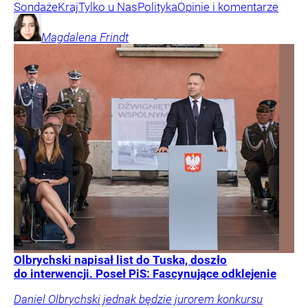
Sondaże
Kraj
Tylko u Nas
Polityka
Opinie i komentarze
Magdalena
Frindt
Olbrychski napisał list do Tuska, doszło
do interwencji. Poseł PiS: Fascynujące odklejenie
Daniel Olbrychski jednak będzie jurorem konkursu