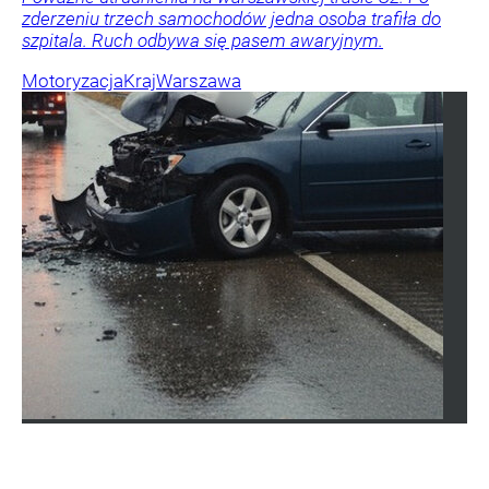
zderzeniu trzech samochodów jedna osoba trafiła do
szpitala. Ruch odbywa się pasem awaryjnym.
Motoryzacja
Kraj
Warszawa