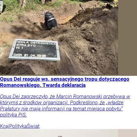
Opus Dei reaguje ws. sensacyjnego tropu dotyczącego
Romanowskiego. Twarda deklaracja
Opus Dei zaprzeczyło, że Marcin Romanowski przebywa w
którymś z środków organizacji. Podkreślono, że „władze
Prałatury nie mają informacji na temat miejsca pobytu”
polityka PiS.
Kraj
Polityka
Świat