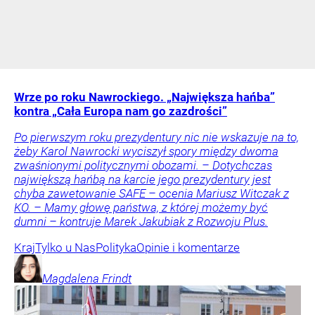
Wrze po roku Nawrockiego. „Największa hańba”
kontra „Cała Europa nam go zazdrości”
Po pierwszym roku prezydentury nic nie wskazuje na to,
żeby Karol Nawrocki wyciszył spory między dwoma
zwaśnionymi politycznymi obozami. – Dotychczas
największą hańbą na karcie jego prezydentury jest
chyba zawetowanie SAFE – ocenia Mariusz Witczak z
KO. – Mamy głowę państwa, z której możemy być
dumni – kontruje Marek Jakubiak z Rozwoju Plus.
Kraj
Tylko u Nas
Polityka
Opinie i komentarze
Magdalena
Frindt