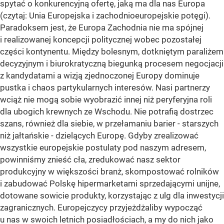
spytać o konkurencyjną ofertę, jaką ma dla nas Europa
(czytaj: Unia Europejska i zachodnioeuropejskie potęgi).
Paradoksem jest, że Europa Zachodnia nie ma spójnej
i realizowanej koncepcji politycznej wobec pozostałej
części kontynentu. Między bolesnym, dotkniętym paraliżem
decyzyjnym i biurokratyczną biegunką procesem negocjacji
z kandydatami a wizją zjednoczonej Europy dominuje
pustka i chaos partykularnych interesów. Nasi partnerzy
wciąż nie mogą sobie wyobrazić innej niż peryferyjna roli
dla ubogich krewnych ze Wschodu. Nie potrafią dostrzec
szans, również dla siebie, w przełamaniu barier - starszych
niż jałtańskie - dzielących Europę. Gdyby zrealizować
wszystkie europejskie postulaty pod naszym adresem,
powinniśmy znieść cła, zredukować nasz sektor
produkcyjny w większości branż, skompostować rolników
i zabudować Polskę hipermarketami sprzedającymi unijne,
dotowane sowicie produkty, korzystając z ulg dla inwestycji
zagranicznych. Europejczycy przyjeżdżaliby wypocząć
u nas w swoich letnich posiadłościach, a my do nich jako