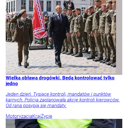
Wielka obława drogówki. Będą kontrolować tylko
jedno
Jeden dzień. Tysiące kontroli, mandatów i punktów
karnych. Policja zaplanowała akcję kontroli kierowców.
Od rana posypią się mandaty.
Motoryzacja
Kraj
Życie