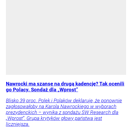
Nawrocki ma szansę na drugą kadencję? Tak ocenili
go Polacy. Sondaż dla „Wprost”
Blisko 39 proc. Polek i Polaków deklaruje, że ponownie
zagłosowałoby na Karola Nawrockiego w wyborach
prezydenckich – wynika z sondażu SW Research dla
„Wprost”. Grupa krytyków głowy państwa jest
liczniejsza.