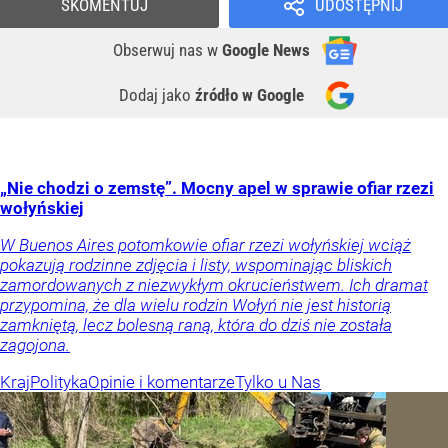
SKOMENTUJ
UDOSTĘPNIJ
Obserwuj nas
w
Google News
Dodaj jako
źródło w Google
„Nie chodzi o zemstę”. Mocny apel w sprawie ofiar rzezi
wołyńskiej
W Buenos Aires potomkowie ofiar rzezi wołyńskiej wciąż
pokazują rodzinne zdjęcia i listy, wspominając bliskich
zamordowanych z niezwykłym okrucieństwem. Ich dramat
przypomina, że dla wielu rodzin Wołyń nie jest historią
zamkniętą, lecz bolesną raną, która do dziś nie została
zagojona.
Kraj
Polityka
Opinie i komentarze
Tylko u Nas