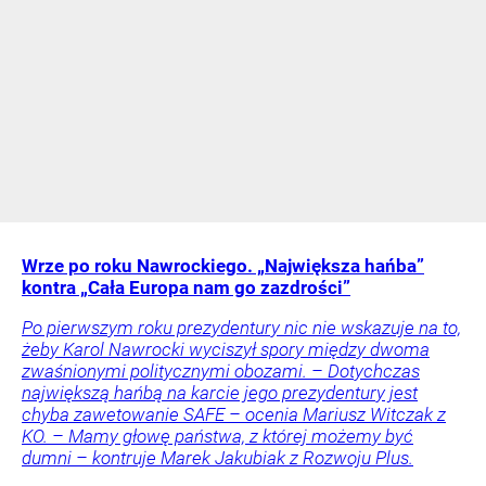
Wrze po roku Nawrockiego. „Największa hańba”
kontra „Cała Europa nam go zazdrości”
Po pierwszym roku prezydentury nic nie wskazuje na to,
żeby Karol Nawrocki wyciszył spory między dwoma
zwaśnionymi politycznymi obozami. – Dotychczas
największą hańbą na karcie jego prezydentury jest
chyba zawetowanie SAFE – ocenia Mariusz Witczak z
KO. – Mamy głowę państwa, z której możemy być
dumni – kontruje Marek Jakubiak z Rozwoju Plus.