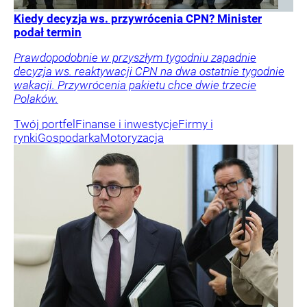
Kiedy decyzja ws. przywrócenia CPN? Minister
podał termin
Prawdopodobnie w przyszłym tygodniu zapadnie
decyzja ws. reaktywacji CPN na dwa ostatnie tygodnie
wakacji. Przywrócenia pakietu chce dwie trzecie
Polaków.
Twój portfel
Finanse i inwestycje
Firmy i
rynki
Gospodarka
Motoryzacja