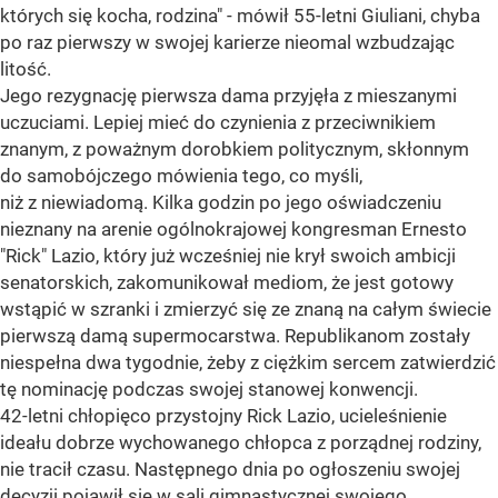
których się kocha, rodzina" - mówił 55-letni Giuliani, chyba
po raz pierwszy w swojej karierze nieomal wzbudzając
litość.
Jego rezygnację pierwsza dama przyjęła z mieszanymi
uczuciami. Lepiej mieć do czynienia z przeciwnikiem
znanym, z poważnym dorobkiem politycznym, skłonnym
do samobójczego mówienia tego, co myśli,
niż z niewiadomą. Kilka godzin po jego oświadczeniu
nieznany na arenie ogólnokrajowej kongresman Ernesto
"Rick" Lazio, który już wcześniej nie krył swoich ambicji
senatorskich, zakomunikował mediom, że jest gotowy
wstąpić w szranki i zmierzyć się ze znaną na całym świecie
pierwszą damą supermocarstwa. Republikanom zostały
niespełna dwa tygodnie, żeby z ciężkim sercem zatwierdzić
tę nominację podczas swojej stanowej konwencji.
42-letni chłopięco przystojny Rick Lazio, ucieleśnienie
ideału dobrze wychowanego chłopca z porządnej rodziny,
nie tracił czasu. Następnego dnia po ogłoszeniu swojej
decyzji pojawił się w sali gimnastycznej swojego