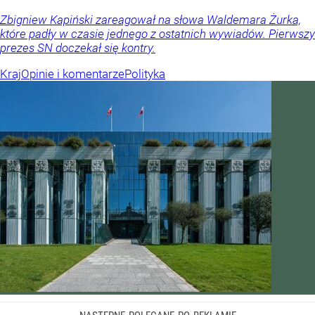
Zbigniew Kapiński zareagował na słowa Waldemara Żurka,
które padły w czasie jednego z ostatnich wywiadów. Pierwszy
prezes SN doczekał się kontry.
Kraj
Opinie i komentarze
Polityka