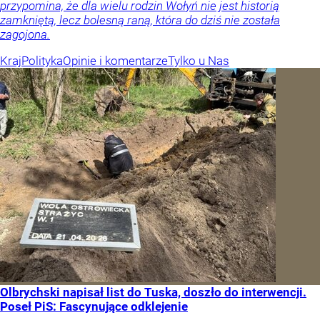
przypomina, że dla wielu rodzin Wołyń nie jest historią
zamkniętą, lecz bolesną raną, która do dziś nie została
zagojona.
Kraj
Polityka
Opinie i komentarze
Tylko u Nas
Olbrychski napisał list do Tuska, doszło do interwencji.
Poseł PiS: Fascynujące odklejenie