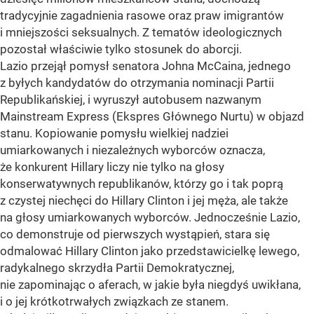
tradycyjnie zagadnienia rasowe oraz praw imigrantów
i mniejszości seksualnych. Z tematów ideologicznych
pozostał właściwie tylko stosunek do aborcji.
Lazio przejął pomysł senatora Johna McCaina, jednego
z byłych kandydatów do otrzymania nominacji Partii
Republikańskiej, i wyruszył autobusem nazwanym
Mainstream Express (Ekspres Głównego Nurtu) w objazd
stanu. Kopiowanie pomysłu wielkiej nadziei
umiarkowanych i niezależnych wyborców oznacza,
że konkurent Hillary liczy nie tylko na głosy
konserwatywnych republikanów, którzy go i tak poprą
z czystej niechęci do Hillary Clinton i jej męża, ale także
na głosy umiarkowanych wyborców. Jednocześnie Lazio,
co demonstruje od pierwszych wystąpień, stara się
odmalować Hillary Clinton jako przedstawicielkę lewego,
radykalnego skrzydła Partii Demokratycznej,
nie zapominając o aferach, w jakie była niegdyś uwikłana,
i o jej krótkotrwałych związkach ze stanem.