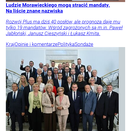
Ludzie Morawieckiego mogą stracić mandaty.
Na liście znane nazwiska
Rozwój Plus ma dziś 40 posłów, ale prognoza daje mu
tylko 19 mandatów. Wśród zagrożonych są m.in. Paweł
Jabłoński, Janusz Cieszyński i Łukasz Kmita.
Kraj
Opinie i komentarze
Polityka
Sondaże