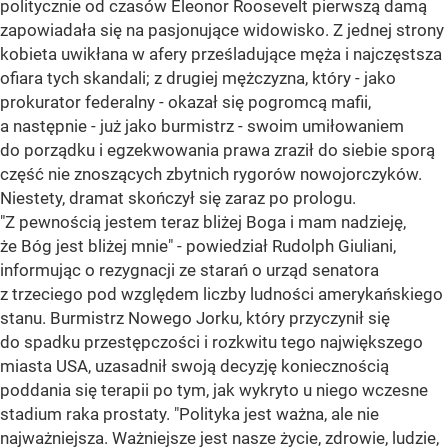
politycznie od czasów Eleonor Roosevelt pierwszą damą
zapowiadała się na pasjonujące widowisko. Z jednej strony
kobieta uwikłana w afery prześladujące męża i najczęstsza
ofiara tych skandali; z drugiej mężczyzna, który - jako
prokurator federalny - okazał się pogromcą mafii,
a następnie - już jako burmistrz - swoim umiłowaniem
do porządku i egzekwowania prawa zraził do siebie sporą
część nie znoszących zbytnich rygorów nowojorczyków.
Niestety, dramat skończył się zaraz po prologu.
"Z pewnością jestem teraz bliżej Boga i mam nadzieję,
że Bóg jest bliżej mnie" - powiedział Rudolph Giuliani,
informując o rezygnacji ze starań o urząd senatora
z trzeciego pod względem liczby ludności amerykańskiego
stanu. Burmistrz Nowego Jorku, który przyczynił się
do spadku przestępczości i rozkwitu tego największego
miasta USA, uzasadnił swoją decyzję koniecznością
poddania się terapii po tym, jak wykryto u niego wczesne
stadium raka prostaty. "Polityka jest ważna, ale nie
najważniejsza. Ważniejsze jest nasze życie, zdrowie, ludzie,