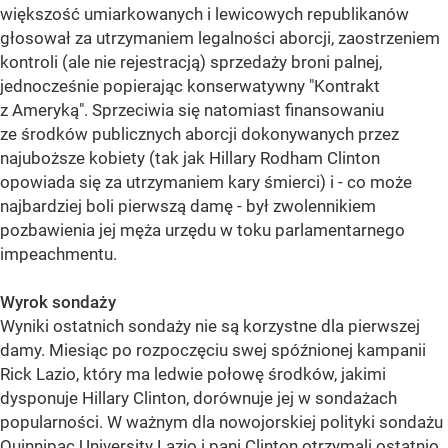
większość umiarkowanych i lewicowych republikanów
głosował za utrzymaniem legalności aborcji, zaostrzeniem
kontroli (ale nie rejestracją) sprzedaży broni palnej,
jednocześnie popierając konserwatywny "Kontrakt
z Ameryką". Sprzeciwia się natomiast finansowaniu
ze środków publicznych aborcji dokonywanych przez
najuboższe kobiety (tak jak Hillary Rodham Clinton
opowiada się za utrzymaniem kary śmierci) i - co może
najbardziej boli pierwszą damę - był zwolennikiem
pozbawienia jej męża urzędu w toku parlamentarnego
impeachmentu.
Wyrok sondaży
Wyniki ostatnich sondaży nie są korzystne dla pierwszej
damy. Miesiąc po rozpoczęciu swej spóźnionej kampanii
Rick Lazio, który ma ledwie połowę środków, jakimi
dysponuje Hillary Clinton, dorównuje jej w sondażach
popularności. W ważnym dla nowojorskiej polityki sondażu
Quinnipac University Lazio i pani Clinton otrzymali ostatnio