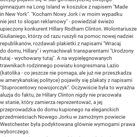
gimnazjum na Long Island w koszulce z napisem "Made
in New York". "Kocham Nowy Jork i w moim wypadku
nie jest to slogan reklamowy" - powiedział świeżo
upieczony konkurent Hillary Rodham Clinton. Wolontariusze
Giulianiego, którzy od razu ruszyli na pomoc nowej nadziei
republikanów, rozdawali plakietki z napisami "Wracaj
do domu, Hillary" i wymachiwali transparentami "Urodzony
tutaj - wychowany tutaj". A na wypielęgnowanych
trawnikach rodzinnego powiatu kongresmana Lazio
(katolika - co jeszcze nie pomaga, ale już nie przeszkadza
w amerykańskiej polityce) pojawiły się plakaty z napisami
"Stuprocentowy nowojorczyk". Oczywiście była to wyraźna
aluzja do faktu, że Hillary Clinton nigdy nie pracowała
w stanie, który zamierza reprezentować, a jej
przeprowadzka do domu kupionego na eleganckich
przedmieściach Nowego Jorku w zamożnym powiecie
Westchester była podyktowana głównie wymogami prawa
wyborczego.