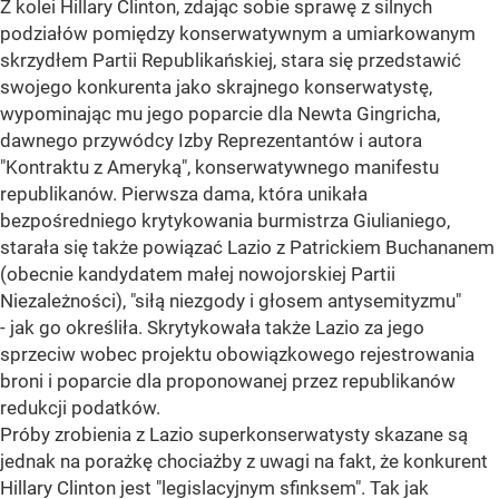
Z kolei Hillary Clinton, zdając sobie sprawę z silnych
podziałów pomiędzy konserwatywnym a umiarkowanym
skrzydłem Partii Republikańskiej, stara się przedstawić
swojego konkurenta jako skrajnego konserwatystę,
wypominając mu jego poparcie dla Newta Gingricha,
dawnego przywódcy Izby Reprezentantów i autora
"Kontraktu z Ameryką", konserwatywnego manifestu
republikanów. Pierwsza dama, która unikała
bezpośredniego krytykowania burmistrza Giulianiego,
starała się także powiązać Lazio z Patrickiem Buchananem
(obecnie kandydatem małej nowojorskiej Partii
Niezależności), "siłą niezgody i głosem antysemityzmu"
- jak go określiła. Skrytykowała także Lazio za jego
sprzeciw wobec projektu obowiązkowego rejestrowania
broni i poparcie dla proponowanej przez republikanów
redukcji podatków.
Próby zrobienia z Lazio superkonserwatysty skazane są
jednak na porażkę chociażby z uwagi na fakt, że konkurent
Hillary Clinton jest "legislacyjnym sfinksem". Tak jak