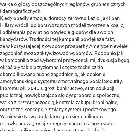
walka o głosy poszczególnych regionów, grup etnicznych
i demograficznych.
Kiedy opadły emocje, doradcy zarówno Lazio, jak i pani
Hillary wrócili do sprawdzonych modeli tworzenia koalicji
i odbierania powiat po powiecie głosów dla swoich
kandydatów. Trudności tej kampanii powiększa fakt,
że w korzystającej z owoców prosperity Ameryce niewiele
zagadnień może zaktywizować wyborców. Podobnie jak
w kampanii przed wyborami prezydenckimi, dyskusję będą
określały takie przyziemne i często technicznie
skomplikowane nudne zagadnienia, jak ocalenie
amerykańskiego systemu emerytalnego Social Security,
któremu ok. 2040 r. grozi bankructwo, stan edukacji
publicznej, powiększające się dysproporcje społeczne,
walka z przestępczością, kontrola zakupu broni palnej
oraz różne koncepcje zmiany systemu podatkowego.
W mieście Nowy Jork, którego osiem milionów
mieszkańców głosuje z reguły inaczej niż pozostałe
dziesięć milionów mieszkańców stanu, dochodzą