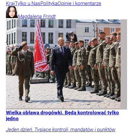
Kraj
Tylko u Nas
Polityka
Opinie i komentarze
Magdalena
Frindt
Wielka obława drogówki. Będą kontrolować tylko
jedno
Jeden dzień. Tysiące kontroli, mandatów i punktów