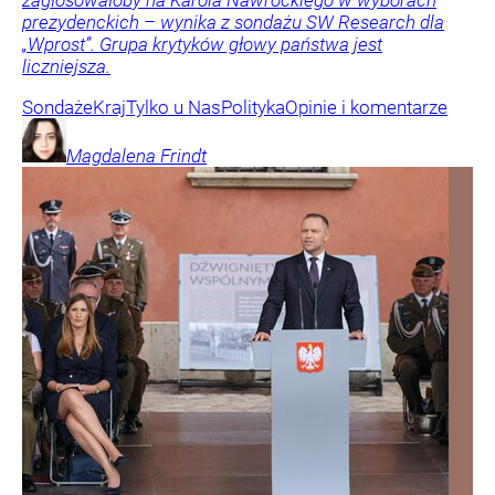
zagłosowałoby na Karola Nawrockiego w wyborach
prezydenckich – wynika z sondażu SW Research dla
„Wprost”. Grupa krytyków głowy państwa jest
liczniejsza.
Sondaże
Kraj
Tylko u Nas
Polityka
Opinie i komentarze
Magdalena
Frindt