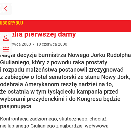
PRZEJDŹ
NA
WPROST
STRONĘ
GŁÓWNĄ
UBSKRYBUJ
Tygodnik Wprost
Batalia pierwszej damy
ZALOGUJ
18
czerwca
2000
/
18
czerwca
2000
MENU
Nagła decyzja burmistrza Nowego Jorku Rudolpha
Giulianiego, który z powodu raka prostaty
i rozpadu małżeństwa postanowił zrezygnować
z zabiegów o fotel senatorski ze stanu Nowy Jork,
odebrała Amerykanom resztę nadziei na to,
że ostatnia w tym tysiącleciu kampania przed
wyborami prezydenckimi i do Kongresu będzie
pasjonująca
Konfrontacja zadziornego, skutecznego, chociaż
nie lubianego Giulianiego z najbardziej wpływową