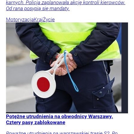
karnych. Policja zaplanowała akcję kontroli kierowców.
Od rana posypią się mandaty.
Motoryzacja
Kraj
Życie
Potężne utrudnienia na obwodnicy Warszawy.
Cztery pasy zablokowane
Poważne utrudnienia na warszawskiej trasie S2. Po