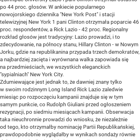
po 44 proc. głosów. W ankiecie popularnego
nowojorskiego dziennika "New York Post" i stacji
telewizyjnej New York 1 pani Clinton otrzymała poparcie 46
proc. respondentów, a Rick Lazio - 42 proc. Regionalny
rozkład głosów jest tradycyjny: Lazio prowadzi, i to
zdecydowanie, na północy stanu, Hillary Clinton - w Nowym
Jorku, gdzie na republikanina przypada trzech demokratów,
a najbardziej zacięta i wyrównana walka zapowiada się
na przedmieściach, we wszystkich eleganckich
"sypialniach" New York City.
Zdumiewające jest jednak to, że dawniej znany tylko
w swoim rodzinnym Long Island Rick Lazio zaledwie
miesiąc po rozpoczęciu kampanii znajduje się w tym
samym punkcie, co Rudolph Giuliani przed ogłoszeniem
rezygnacji, po siedmiu miesiącach kampanii. Obserwacja
taka nieuchronnie prowadzi do wniosku, że niezależnie
od tego, kto otrzymałby nominację Partii Republikańskiej,
prawdopodobnie wyglądałby w wynikach sondaży równie