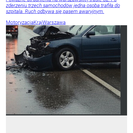
zderzeniu trzech samochodów jedna osoba trafiła do
szpitala. Ruch odbywa się pasem awaryjnym.
Motoryzacja
Kraj
Warszawa