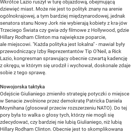
Wkrótce Lazio ruszył w turę objazdową, obejmującą
dziewięć miast. Może nie jest to polityk znany na arenie
ogólnokrajowej, a tym bardziej międzynarodowej, jednak
senatora stanu Nowy Jork nie wybierają kobiety z kra-jów
Trzeciego Świata czy gwia-zdy filmowe z Hollywood, gdzie
Hillary Rodham Clinton ma największe poparcie,
ale miejscowi. "Każda polityka jest lokalna" - mawiał były
przewodniczący Izby Reprezentantów Tip O’Neil, a Rick
Lazio, kongresman sprawujący obecnie czwartą kadencję
z okręgu, w którym się urodził i wychował, doskonale zdaje
sobie z tego sprawę.
Nowojorska taktyka
Odejście Giulianiego zmieniło strategię potyczki o miejsce
w Senacie zwolnione przez demokratę Patricka Daniela
Moynihana (głosował przeciw rozszerzeniu NATO). Do tej
pory była to walka o głosy tych, którzy nie mogli się
zdecydować, czy bardziej nie lubią Giulianiego, niż lubią
Hillary Rodham Clinton. Obecnie jest to skomplikowana