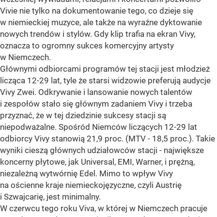
Vivie nie tylko na dokumentowanie tego, co dzieje się
w niemieckiej muzyce, ale także na wyraźne dyktowanie
nowych trendów i stylów. Gdy klip trafia na ekran Vivy,
oznacza to ogromny sukces komercyjny artysty
w Niemczech.
Głównymi odbiorcami programów tej stacji jest młodzież
licząca 12-29 lat, tyle że starsi widzowie preferują audycje
Vivy Zwei. Odkrywanie i lansowanie nowych talentów
i zespołów stało się głównym zadaniem Vivy i trzeba
przyznać, że w tej dziedzinie sukcesy stacji są
niepodważalne. Spośród Niemców liczących 12-29 lat
odbiorcy Vivy stanowią 21,9 proc. (MTV - 18,5 proc.). Takie
wyniki cieszą głównych udziałowców stacji - największe
koncerny płytowe, jak Universal, EMI, Warner, i prężną,
niezależną wytwórnię Edel. Mimo to wpływ Vivy
na ościenne kraje niemieckojęzyczne, czyli Austrię
i Szwajcarię, jest minimalny.
W czerwcu tego roku Viva, w której w Niemczech pracuje