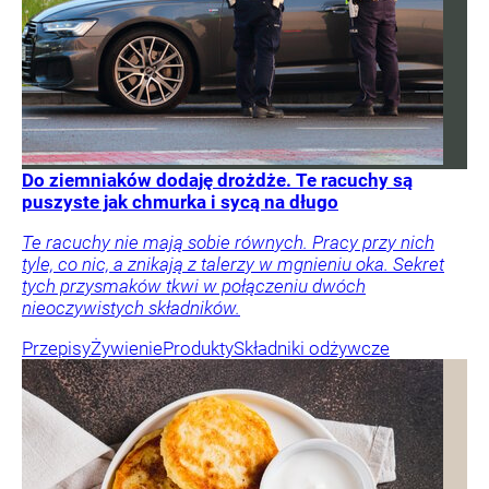
Do ziemniaków dodaję drożdże. Te racuchy są
puszyste jak chmurka i sycą na długo
Te racuchy nie mają sobie równych. Pracy przy nich
tyle, co nic, a znikają z talerzy w mgnieniu oka. Sekret
tych przysmaków tkwi w połączeniu dwóch
nieoczywistych składników.
Przepisy
Żywienie
Produkty
Składniki odżywcze