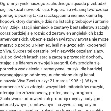
Ogromny rynek naszego zachodniego sąsiada przebudził
się i pokazał nowe oblicze. Popieranie własnej twórczości
pomogło później także raczkującemu niemieckiemu hip
hopowi, który dominuje dziś na listach przebojów i antenie
Vivy. Dzięki stacji niemieckie zestawy bestsellerów zaczęły
coraz bardziej się różnić od zestawień angielskich bądź
amerykańskich. Obecnie żaden światowy artysta nie może
marzyć o podboju Niemiec, jeśli nie uwzględni kooperacji
z Vivą. Sukces tej ostatniej był niezwykle oszałamiający.
Już po dwóch latach stacja zaczęła przynosić dochody,
stając się liderem w swojej kategorii. Gdy zrodziła się
potrzeba wydzielenia alternatywnej muzyki dla bardziej
wymagającego odbiorcy, uruchomiono drugi kanał
o nazwie Viva Zwei (ruszył 21 marca 1995 r.). W tym
momencie Viva zdobyła wszystkich miłośników muzyki,
oferując im zróżnicowany, profesjonalny program.
Zachowanie odpowiednich proporcji między audycjami
interaktywnymi, emitowanymi na żywo, a nagranymi
wcześniej wywiadami, relacjami i koncertami pozwoliło