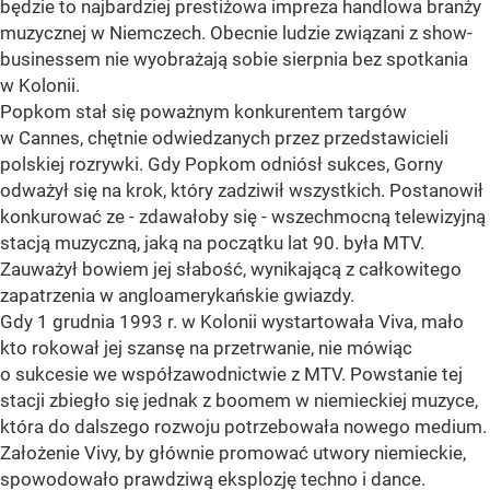
będzie to najbardziej prestiżowa impreza handlowa branży
muzycznej w Niemczech. Obecnie ludzie związani z show-
businessem nie wyobrażają sobie sierpnia bez spotkania
w Kolonii.
Popkom stał się poważnym konkurentem targów
w Cannes, chętnie odwiedzanych przez przedstawicieli
polskiej rozrywki. Gdy Popkom odniósł sukces, Gorny
odważył się na krok, który zadziwił wszystkich. Postanowił
konkurować ze - zdawałoby się - wszechmocną telewizyjną
stacją muzyczną, jaką na początku lat 90. była MTV.
Zauważył bowiem jej słabość, wynikającą z całkowitego
zapatrzenia w angloamerykańskie gwiazdy.
Gdy 1 grudnia 1993 r. w Kolonii wystartowała Viva, mało
kto rokował jej szansę na przetrwanie, nie mówiąc
o sukcesie we współzawodnictwie z MTV. Powstanie tej
stacji zbiegło się jednak z boomem w niemieckiej muzyce,
która do dalszego rozwoju potrzebowała nowego medium.
Założenie Vivy, by głównie promować utwory niemieckie,
spowodowało prawdziwą eksplozję techno i dance.