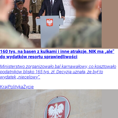
160 tys. na basen z kulkami i inne atrakcje. NIK ma „ale”
do wydatków resortu sprawiedliwości
Ministerstwo zorganizowało bal karnawałowy, co kosztowało
podatników blisko 165 tys. zł. Decyzja uznała, że był to
wydatek „niecelowy”.
Kraj
Polityka
Życie