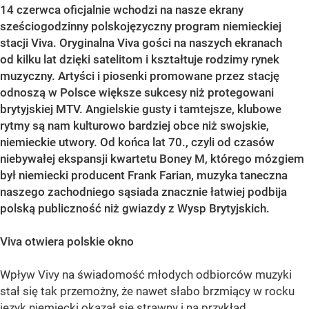
14 czerwca oficjalnie wchodzi na nasze ekrany
sześciogodzinny polskojęzyczny program niemieckiej
stacji Viva. Oryginalna Viva gości na naszych ekranach
od kilku lat dzięki satelitom i kształtuje rodzimy rynek
muzyczny. Artyści i piosenki promowane przez stację
odnoszą w Polsce większe sukcesy niż protegowani
brytyjskiej MTV. Angielskie gusty i tamtejsze, klubowe
rytmy są nam kulturowo bardziej obce niż swojskie,
niemieckie utwory. Od końca lat 70., czyli od czasów
niebywałej ekspansji kwartetu Boney M, którego mózgiem
był niemiecki producent Frank Farian, muzyka taneczna
naszego zachodniego sąsiada znacznie łatwiej podbija
polską publiczność niż gwiazdy z Wysp Brytyjskich.
Viva otwiera polskie okno
Wpływ Vivy na świadomość młodych odbiorców muzyki
stał się tak przemożny, że nawet słabo brzmiący w rocku
język niemiecki okazał się strawny i na przykład