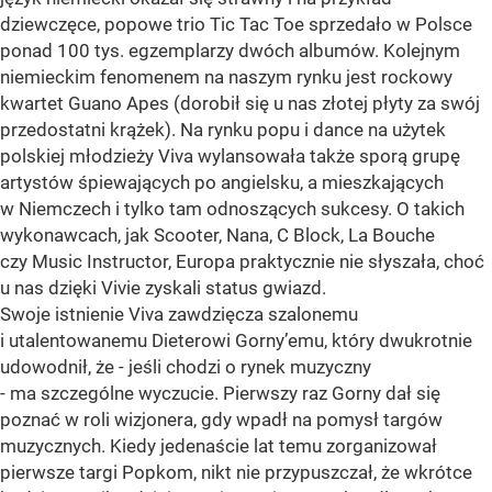
dziewczęce, popowe trio Tic Tac Toe sprzedało w Polsce
ponad 100 tys. egzemplarzy dwóch albumów. Kolejnym
niemieckim fenomenem na naszym rynku jest rockowy
kwartet Guano Apes (dorobił się u nas złotej płyty za swój
przedostatni krążek). Na rynku popu i dance na użytek
polskiej młodzieży Viva wylansowała także sporą grupę
artystów śpiewających po angielsku, a mieszkających
w Niemczech i tylko tam odnoszących sukcesy. O takich
wykonawcach, jak Scooter, Nana, C Block, La Bouche
czy Music Instructor, Europa praktycznie nie słyszała, choć
u nas dzięki Vivie zyskali status gwiazd.
Swoje istnienie Viva zawdzięcza szalonemu
i utalentowanemu Dieterowi Gorny’emu, który dwukrotnie
udowodnił, że - jeśli chodzi o rynek muzyczny
- ma szczególne wyczucie. Pierwszy raz Gorny dał się
poznać w roli wizjonera, gdy wpadł na pomysł targów
muzycznych. Kiedy jedenaście lat temu zorganizował
pierwsze targi Popkom, nikt nie przypuszczał, że wkrótce