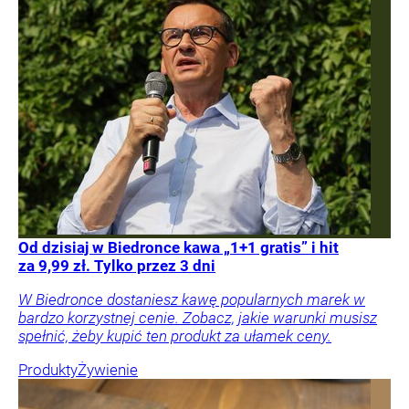
Od dzisiaj w Biedronce kawa „1+1 gratis” i hit
za 9,99 zł. Tylko przez 3 dni
W Biedronce dostaniesz kawę popularnych marek w
bardzo korzystnej cenie. Zobacz, jakie warunki musisz
spełnić, żeby kupić ten produkt za ułamek ceny.
Produkty
Żywienie