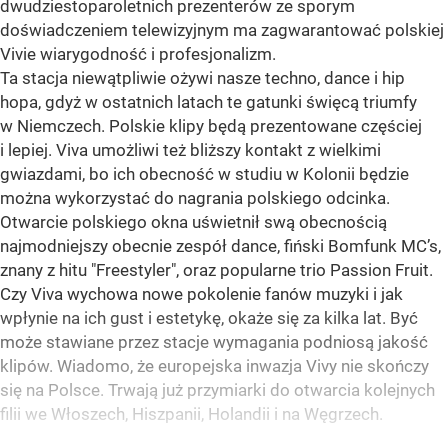
dwudziestoparoletnich prezenterów ze sporym
doświadczeniem telewizyjnym ma zagwarantować polskiej
Vivie wiarygodność i profesjonalizm.
Ta stacja niewątpliwie ożywi nasze techno, dance i hip
hopa, gdyż w ostatnich latach te gatunki święcą triumfy
w Niemczech. Polskie klipy będą prezentowane częściej
i lepiej. Viva umożliwi też bliższy kontakt z wielkimi
gwiazdami, bo ich obecność w studiu w Kolonii będzie
można wykorzystać do nagrania polskiego odcinka.
Otwarcie polskiego okna uświetnił swą obecnością
najmodniejszy obecnie zespół dance, fiński Bomfunk MC’s,
znany z hitu "Freestyler", oraz popularne trio Passion Fruit.
Czy Viva wychowa nowe pokolenie fanów muzyki i jak
wpłynie na ich gust i estetykę, okaże się za kilka lat. Być
może stawiane przez stacje wymagania podniosą jakość
klipów. Wiadomo, że europejska inwazja Vivy nie skończy
się na Polsce. Trwają już przymiarki do otwarcia kolejnych
filii we Włoszech, Hiszpanii, Holandii i na Węgrzech.