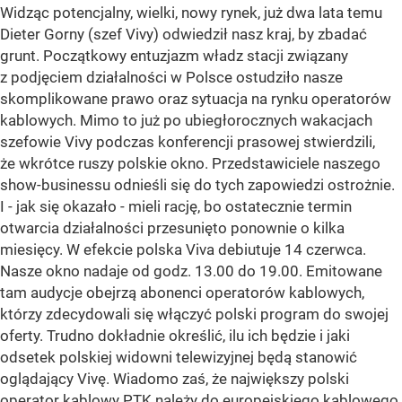
Widząc potencjalny, wielki, nowy rynek, już dwa lata temu
Dieter Gorny (szef Vivy) odwiedził nasz kraj, by zbadać
grunt. Początkowy entuzjazm władz stacji związany
z podjęciem działalności w Polsce ostudziło nasze
skomplikowane prawo oraz sytuacja na rynku operatorów
kablowych. Mimo to już po ubiegłorocznych wakacjach
szefowie Vivy podczas konferencji prasowej stwierdzili,
że wkrótce ruszy polskie okno. Przedstawiciele naszego
show-businessu odnieśli się do tych zapowiedzi ostrożnie.
I - jak się okazało - mieli rację, bo ostatecznie termin
otwarcia działalności przesunięto ponownie o kilka
miesięcy. W efekcie polska Viva debiutuje 14 czerwca.
Nasze okno nadaje od godz. 13.00 do 19.00. Emitowane
tam audycje obejrzą abonenci operatorów kablowych,
którzy zdecydowali się włączyć polski program do swojej
oferty. Trudno dokładnie określić, ilu ich będzie i jaki
odsetek polskiej widowni telewizyjnej będą stanowić
oglądający Vivę. Wiadomo zaś, że największy polski
operator kablowy PTK należy do europejskiego kablowego