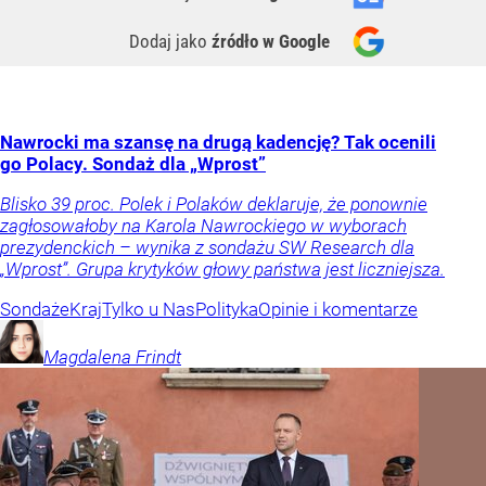
Dodaj jako
źródło w Google
Nawrocki ma szansę na drugą kadencję? Tak ocenili
go Polacy. Sondaż dla „Wprost”
Blisko 39 proc. Polek i Polaków deklaruje, że ponownie
zagłosowałoby na Karola Nawrockiego w wyborach
prezydenckich – wynika z sondażu SW Research dla
„Wprost”. Grupa krytyków głowy państwa jest liczniejsza.
Sondaże
Kraj
Tylko u Nas
Polityka
Opinie i komentarze
Magdalena
Frindt