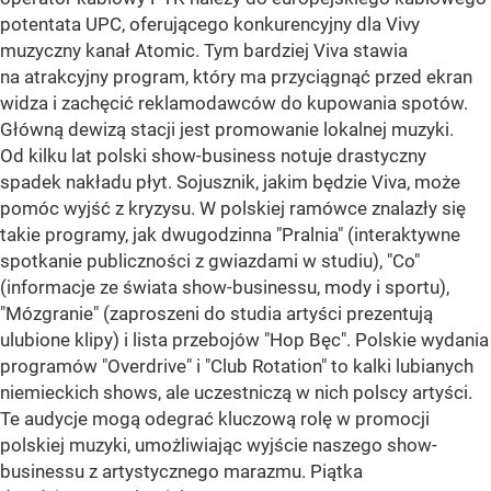
potentata UPC, oferującego konkurencyjny dla Vivy
muzyczny kanał Atomic. Tym bardziej Viva stawia
na atrakcyjny program, który ma przyciągnąć przed ekran
widza i zachęcić reklamodawców do kupowania spotów.
Główną dewizą stacji jest promowanie lokalnej muzyki.
Od kilku lat polski show-business notuje drastyczny
spadek nakładu płyt. Sojusznik, jakim będzie Viva, może
pomóc wyjść z kryzysu. W polskiej ramówce znalazły się
takie programy, jak dwugodzinna "Pralnia" (interaktywne
spotkanie publiczności z gwiazdami w studiu), "Co"
(informacje ze świata show-businessu, mody i sportu),
"Mózgranie" (zaproszeni do studia artyści prezentują
ulubione klipy) i lista przebojów "Hop Bęc". Polskie wydania
programów "Overdrive" i "Club Rotation" to kalki lubianych
niemieckich shows, ale uczestniczą w nich polscy artyści.
Te audycje mogą odegrać kluczową rolę w promocji
polskiej muzyki, umożliwiając wyjście naszego show-
businessu z artystycznego marazmu. Piątka