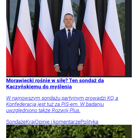
Morawiecki rośnie w siłę? Ten sondaż da
Kaczyńskiemu do myślenia
W najnowszym sondażu partyjnym prowadzi KO, a
Konfederacja jest tuż za PiS-em. W badaniu
uwzględniono także Rozwój Plus.
Sondaże
Kraj
Opinie i komentarze
Polityka