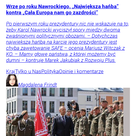
Wrze po roku Nawrockiego. „Największa hańba”
kontra „Cała Europa nam go zazdrości”
Po pierwszym roku prezydentury nic nie wskazuje na to,
żeby Karol Nawrocki wyciszył spory między dwoma
zwaśnionymi politycznymi obozami. – Dotychczas
największą hańbą na karcie jego prezydentury jest
chyba zawetowanie SAFE – ocenia Mariusz Witczak z
KO. – Mamy głowę państwa, z której możemy być
dumni – kontruje Marek Jakubiak z Rozwoju Plus.
Kraj
Tylko u Nas
Polityka
Opinie i komentarze
Magdalena
Frindt