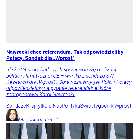
Nawrocki chce referendum. Tak odpowiedzieliby
Polacy. Sondaż dla „Wprost”
Blisko 34 proc. badanych sprzeciwia się realizacji
polityki klimatycznej UE – wynika z sondażu SW
Research dla „Wprost”. Sprawdziliśmy, jak Polki i Polacy
odpowiedzieliby na pytanie referendalne, które
zaproponował Karol Nawrocki.
Sondaże
Kraj
Tylko u Nas
Polityka
Świat
Tygodnik Wprost
Magdalena
Frindt