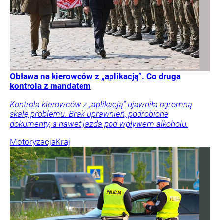
Obława na kierowców z „aplikacją”. Co druga
kontrola z mandatem
Kontrola kierowców z „aplikacją” ujawniła ogromną
skalę problemu. Brak uprawnień, podrobione
dokumenty, a nawet jazda pod wpływem alkoholu.
Motoryzacja
Kraj