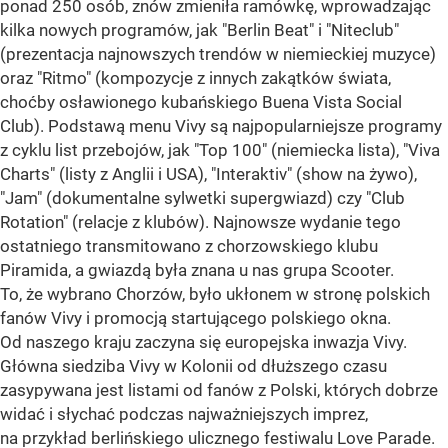
ponad 250 osób, znów zmieniła ramówkę, wprowadzając
kilka nowych programów, jak "Berlin Beat" i "Niteclub"
(prezentacja najnowszych trendów w niemieckiej muzyce)
oraz "Ritmo" (kompozycje z innych zakątków świata,
choćby osławionego kubańskiego Buena Vista Social
Club). Podstawą menu Vivy są najpopularniejsze programy
z cyklu list przebojów, jak "Top 100" (niemiecka lista), "Viva
Charts" (listy z Anglii i USA), "Interaktiv" (show na żywo),
"Jam" (dokumentalne sylwetki supergwiazd) czy "Club
Rotation" (relacje z klubów). Najnowsze wydanie tego
ostatniego transmitowano z chorzowskiego klubu
Piramida, a gwiazdą była znana u nas grupa Scooter.
To, że wybrano Chorzów, było ukłonem w stronę polskich
fanów Vivy i promocją startującego polskiego okna.
Od naszego kraju zaczyna się europejska inwazja Vivy.
Główna siedziba Vivy w Kolonii od dłuższego czasu
zasypywana jest listami od fanów z Polski, których dobrze
widać i słychać podczas najważniejszych imprez,
na przykład berlińskiego ulicznego festiwalu Love Parade.