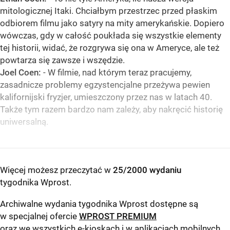
mitologicznej Itaki. Chciałbym przestrzec przed płaskim
odbiorem filmu jako satyry na mity amerykańskie. Dopiero
wówczas, gdy w całość poukłada się wszystkie elementy
tej historii, widać, że rozgrywa się ona w Ameryce, ale też
powtarza się zawsze i wszędzie.
Joel Coen:
- W filmie, nad którym teraz pracujemy,
zasadnicze problemy egzystencjalne przeżywa pewien
kalifornijski fryzjer, umieszczony przez nas w latach 40.
Także tym razem bardzo nam zależy, aby nakręcić historię
uniwersalną.
Więcej możesz przeczytać w
25/2000 wydaniu
tygodnika Wprost
.
Archiwalne wydania tygodnika Wprost dostępne są
w specjalnej ofercie
WPROST PREMIUM
oraz we wszystkich e-kioskach i w aplikacjach mobilnych