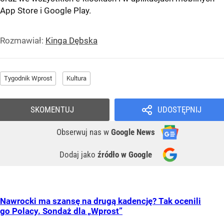
App Store
i
Google Play
.
Rozmawiał:
Kinga Dębska
Tygodnik Wprost
Kultura
SKOMENTUJ
UDOSTĘPNIJ
Obserwuj nas
w
Google News
Dodaj jako
źródło w Google
Nawrocki ma szansę na drugą kadencję? Tak ocenili
go Polacy. Sondaż dla „Wprost”