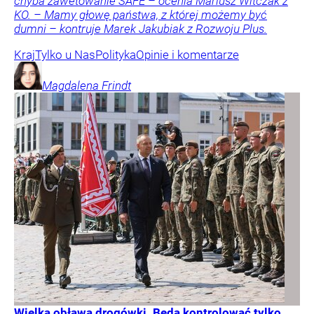
chyba zawetowanie SAFE – ocenia Mariusz Witczak z
KO. – Mamy głowę państwa, z której możemy być
dumni – kontruje Marek Jakubiak z Rozwoju Plus.
Kraj
Tylko u Nas
Polityka
Opinie i komentarze
Magdalena
Frindt
Wielka obława drogówki. Będą kontrolować tylko