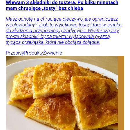
Wlewam 3 składniki do tostera. Po kilku minutach
mam chrupiące „tosty” bez chleba
Masz ochotę na chrupiące pieczywo, ale ograniczasz
węglowodany? Zrób te wyjątkowe tosty, które w smaku
do złudzenia przypominają tradycyjne. Wystarczą trzy
proste składniki, by na talerzu wylądowała pyszna,
sycąca przekąska, która nie obciąża żołądka.
Przepisy
Produkty
Żywienie