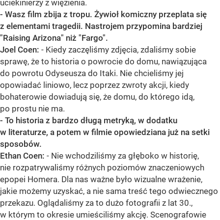
uciekinierzy z więzienia.
- Wasz film zbija z tropu. Żywioł komiczny przeplata się
z elementami tragedii. Nastrojem przypomina bardziej
"Raising Arizona" niż "Fargo".
Joel Coen:
- Kiedy zaczęliśmy zdjęcia, zdaliśmy sobie
sprawę, że to historia o powrocie do domu, nawiązująca
do powrotu Odyseusza do Itaki. Nie chcieliśmy jej
opowiadać liniowo, lecz poprzez zwroty akcji, kiedy
bohaterowie dowiadują się, że domu, do którego idą,
po prostu nie ma.
- To historia z bardzo długą metryką, w dodatku
w literaturze, a potem w filmie opowiedziana już na setki
sposobów.
Ethan Coen:
- Nie wchodziliśmy za głęboko w historię,
nie rozpatrywaliśmy różnych poziomów znaczeniowych
epopei Homera. Dla nas ważne było wizualne wrażenie,
jakie możemy uzyskać, a nie sama treść tego odwiecznego
przekazu. Oglądaliśmy za to dużo fotografii z lat 30.,
w którym to okresie umieściliśmy akcję. Scenografowie