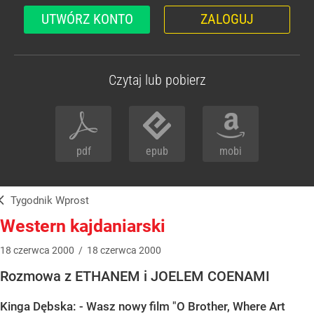
UTWÓRZ KONTO
ZALOGUJ
Czytaj lub pobierz
pdf
epub
mobi
Tygodnik Wprost
Western kajdaniarski
18
czerwca
2000
/
18
czerwca
2000
Rozmowa z ETHANEM i JOELEM COENAMI
Kinga Dębska: - Wasz nowy film "O Brother, Where Art