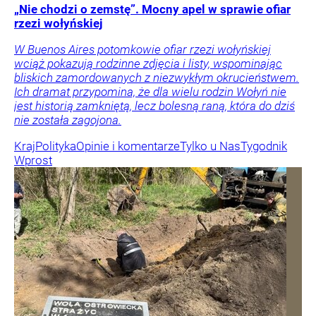
„Nie chodzi o zemstę”. Mocny apel w sprawie ofiar
rzezi wołyńskiej
W Buenos Aires potomkowie ofiar rzezi wołyńskiej
wciąż pokazują rodzinne zdjęcia i listy, wspominając
bliskich zamordowanych z niezwykłym okrucieństwem.
Ich dramat przypomina, że dla wielu rodzin Wołyń nie
jest historią zamkniętą, lecz bolesną raną, która do dziś
nie została zagojona.
Kraj
Polityka
Opinie i komentarze
Tylko u Nas
Tygodnik
Wprost