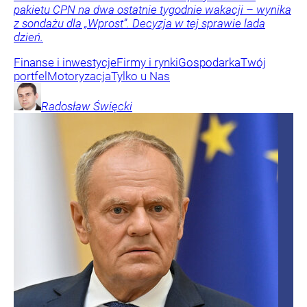
pakietu CPN na dwa ostatnie tygodnie wakacji – wynika
z sondażu dla „Wprost”. Decyzja w tej sprawie lada
dzień.
Finanse i inwestycje
Firmy i rynki
Gospodarka
Twój
portfel
Motoryzacja
Tylko u Nas
Radosław
Święcki