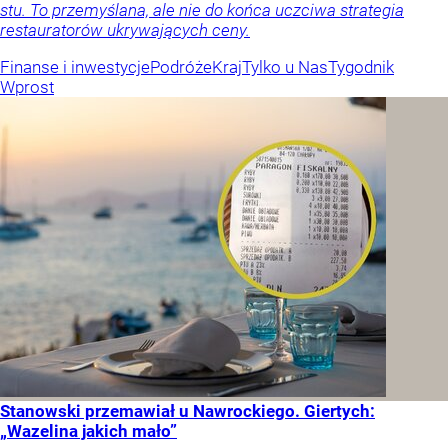
stu. To przemyślana, ale nie do końca uczciwa strategia
restauratorów ukrywających ceny.
Finanse i inwestycje
Podróże
Kraj
Tylko u Nas
Tygodnik
Wprost
Stanowski przemawiał u Nawrockiego. Giertych:
„Wazelina jakich mało”