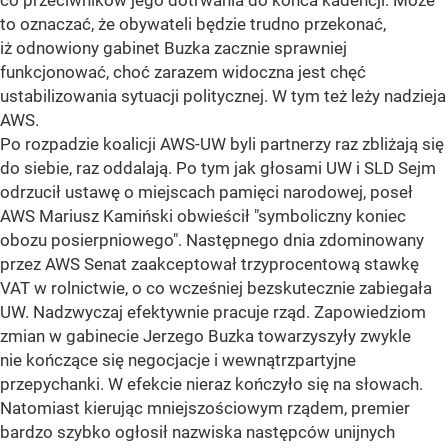
co przeciwników jego dotrwania do końca kadencji. Może
to oznaczać, że obywateli będzie trudno przekonać,
iż odnowiony gabinet Buzka zacznie sprawniej
funkcjonować, choć zarazem widoczna jest chęć
ustabilizowania sytuacji politycznej. W tym też leży nadzieja
AWS.
Po rozpadzie koalicji AWS-UW byli partnerzy raz zbliżają się
do siebie, raz oddalają. Po tym jak głosami UW i SLD Sejm
odrzucił ustawę o miejscach pamięci narodowej, poseł
AWS Mariusz Kamiński obwieścił "symboliczny koniec
obozu posierpniowego". Następnego dnia zdominowany
przez AWS Senat zaakceptował trzyprocentową stawkę
VAT w rolnictwie, o co wcześniej bezskutecznie zabiegała
UW. Nadzwyczaj efektywnie pracuje rząd. Zapowiedziom
zmian w gabinecie Jerzego Buzka towarzyszyły zwykle
nie kończące się negocjacje i wewnątrzpartyjne
przepychanki. W efekcie nieraz kończyło się na słowach.
Natomiast kierując mniejszościowym rządem, premier
bardzo szybko ogłosił nazwiska następców unijnych