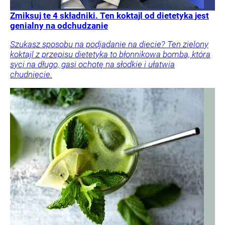
Zmiksuj te 4 składniki. Ten koktajl od dietetyka jest
genialny na odchudzanie
Szukasz sposobu na podjadanie na diecie? Ten zielony
koktajl z przepisu dietetyka to błonnikowa bomba, która
syci na długo, gasi ochotę na słodkie i ułatwia
chudnięcie.