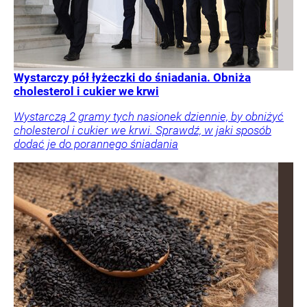
Wystarczy pół łyżeczki do śniadania. Obniża
cholesterol i cukier we krwi
Wystarczą 2 gramy tych nasionek dziennie, by obniżyć
cholesterol i cukier we krwi. Sprawdź, w jaki sposób
dodać je do porannego śniadania