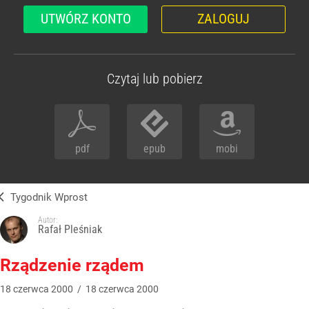
UTWÓRZ KONTO
ZALOGUJ
Czytaj lub pobierz
pdf
epub
mobi
Tygodnik Wprost
Autor:
Rafał Pleśniak
Rządzenie rządem
18
czerwca
2000
/
18
czerwca
2000