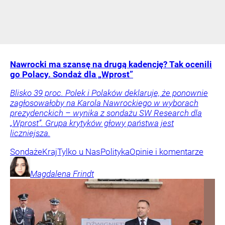
Nawrocki ma szansę na drugą kadencję? Tak ocenili
go Polacy. Sondaż dla „Wprost”
Blisko 39 proc. Polek i Polaków deklaruje, że ponownie
zagłosowałoby na Karola Nawrockiego w wyborach
prezydenckich – wynika z sondażu SW Research dla
„Wprost”. Grupa krytyków głowy państwa jest
liczniejsza.
Sondaże
Kraj
Tylko u Nas
Polityka
Opinie i komentarze
Magdalena
Frindt