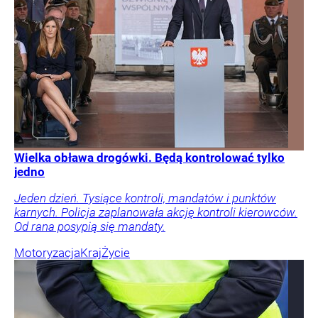
Wielka obława drogówki. Będą kontrolować tylko
jedno
Jeden dzień. Tysiące kontroli, mandatów i punktów
karnych. Policja zaplanowała akcję kontroli kierowców.
Od rana posypią się mandaty.
Motoryzacja
Kraj
Życie