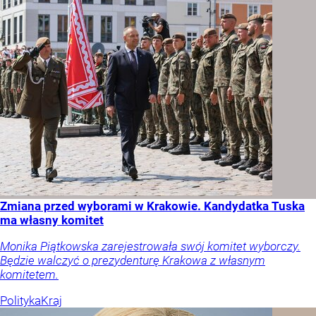
Zmiana przed wyborami w Krakowie. Kandydatka Tuska
ma własny komitet
Monika Piątkowska zarejestrowała swój komitet wyborczy.
Będzie walczyć o prezydenturę Krakowa z własnym
komitetem.
Polityka
Kraj