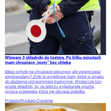
Wlewam 3 składniki do tostera. Po kilku minutach
mam chrupiące „tosty” bez chleba
Masz ochotę na chrupiące pieczywo, ale ograniczasz
węglowodany? Zrób te wyjątkowe tosty, które w smaku
do złudzenia przypominają tradycyjne. Wystarczą trzy
proste składniki, by na talerzu wylądowała pyszna,
sycąca przekąska, która nie obciąża żołądka.
Przepisy
Produkty
Żywienie