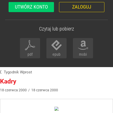
UTWÓRZ KONTO
ZALOGUJ
Czytaj lub pobierz
pdf
epub
mobi
Tygodnik Wprost
Kadry
18
czerwca
2000
/
18
czerwca
2000