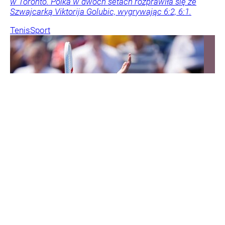
w Toronto. Polka w dwóch setach rozprawiła się ze
Szwajcarką Viktorija Golubic, wygrywając 6:2, 6:1.
Tenis
Sport
WEJDŹ NA
STRONĘ GŁÓWNĄ