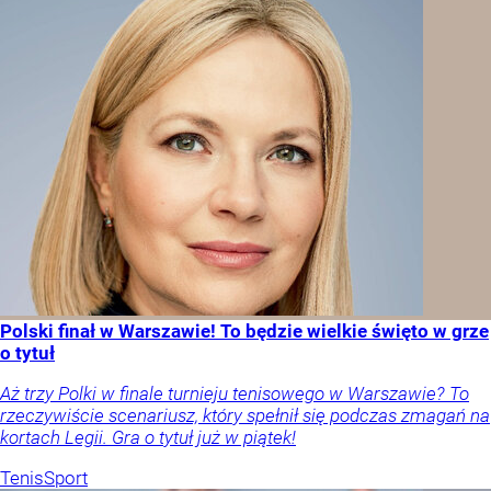
Polski finał w Warszawie! To będzie wielkie święto w grze
o tytuł
Aż trzy Polki w finale turnieju tenisowego w Warszawie? To
rzeczywiście scenariusz, który spełnił się podczas zmagań na
kortach Legii. Gra o tytuł już w piątek!
Tenis
Sport