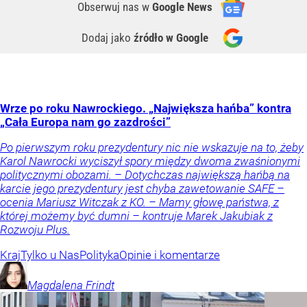
Obserwuj nas
w
Google News
Dodaj jako
źródło w Google
Wrze po roku Nawrockiego. „Największa hańba” kontra
„Cała Europa nam go zazdrości”
Po pierwszym roku prezydentury nic nie wskazuje na to, żeby
Karol Nawrocki wyciszył spory między dwoma zwaśnionymi
politycznymi obozami. – Dotychczas największą hańbą na
karcie jego prezydentury jest chyba zawetowanie SAFE –
ocenia Mariusz Witczak z KO. – Mamy głowę państwa, z
której możemy być dumni – kontruje Marek Jakubiak z
Rozwoju Plus.
Kraj
Tylko u Nas
Polityka
Opinie i komentarze
Magdalena
Frindt