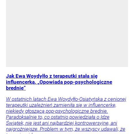
Jak Ewa Woydyłło z terapeutki stała się
influencerką. „Opowiada pop-psychologiczne
brednie”
W ostatnich latach Ewa Woydyłło-Osiatyńska z cenionej
terapeutki uzależnień zamieniła się w influencerkę,
niekiedy głoszącą pop-psychologiczne brednie.
Paradoksalnie to, co ostatnio powiedziała o Idze
Świątek, nie jest ani najbardziej kontrowersyjne, ani
najgroźniejsze. Problem w tym, że wszyscy udawali, że