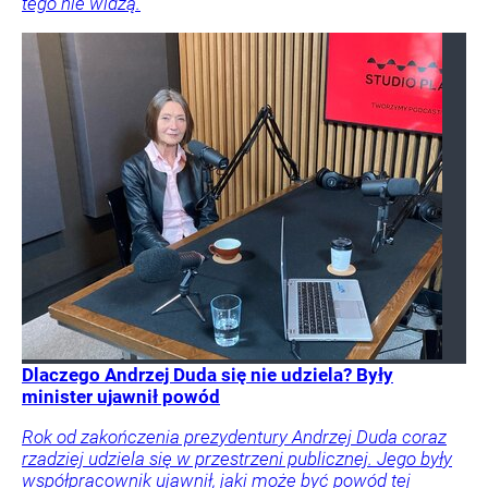
tego nie widzą.
Dlaczego Andrzej Duda się nie udziela? Były
minister ujawnił powód
Rok od zakończenia prezydentury Andrzej Duda coraz
rzadziej udziela się w przestrzeni publicznej. Jego były
współpracownik ujawnił, jaki może być powód tej