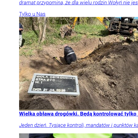
dramat przypomina, że dla wielu rodzin Wołyń nie jest
Tylko u Nas
Wielka obława drogówki. Będą kontrolować tylko
Jeden dzień. Tysiące kontroli, mandatów i punktów k