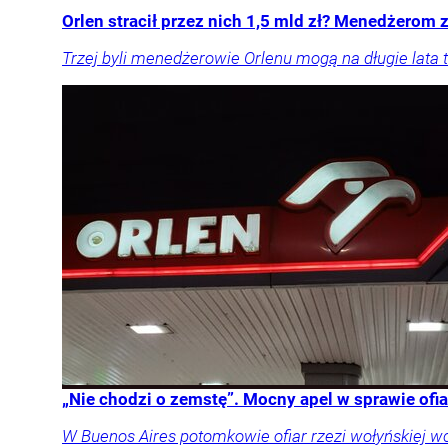
Orlen stracił przez nich 1,5 mld zł? Menedżerom z
Trzej byli menedżerowie Orlenu mogą na długie lata t
„Nie chodzi o zemstę”. Mocny apel w sprawie ofia
W Buenos Aires potomkowie ofiar rzezi wołyńskiej w