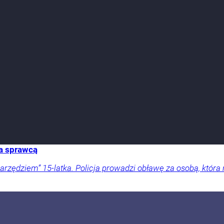
za sprawcą
ędziem” 15-latka. Policja prowadzi obławę za osobą, która 