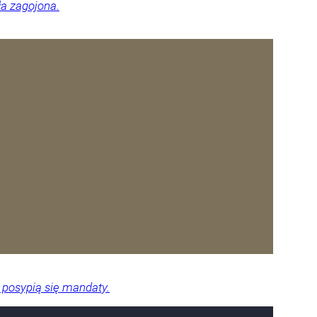
ła zagojona.
 posypią się mandaty.