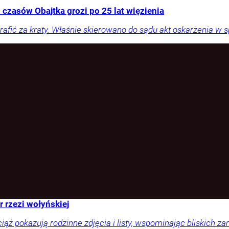
 czasów Obajtka grozi po 25 lat więzienia
rafić za kraty. Właśnie skierowano do sądu akt oskarżenia w 
r rzezi wołyńskiej
ciąż pokazują rodzinne zdjęcia i listy, wspominając bliskich