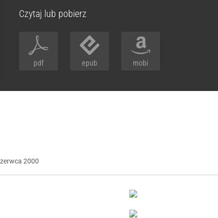
Czytaj lub pobierz
pdf
epub
mobi
czerwca
2000