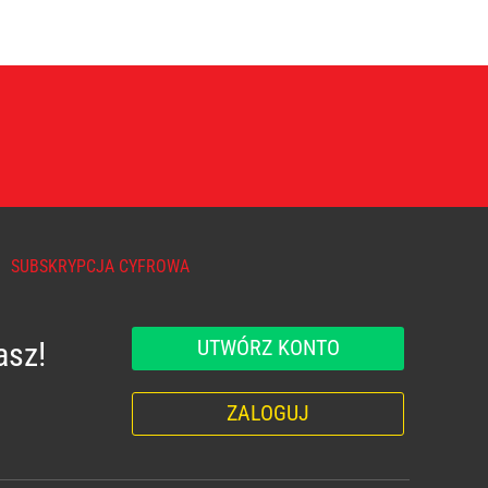
SUBSKRYPCJA CYFROWA
UTWÓRZ KONTO
asz!
ZALOGUJ