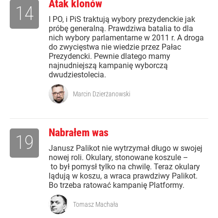
Atak klonów
14
I PO, i PiS traktują wybory prezydenckie jak
próbę generalną. Prawdziwa batalia to dla
nich wybory parlamentarne w 2011 r. A droga
do zwycięstwa nie wiedzie przez Pałac
Prezydencki. Pewnie dlatego mamy
najnudniejszą kampanię wyborczą
dwudziestolecia.
Marcin Dzierżanowski
Nabrałem was
19
Janusz Palikot nie wytrzymał długo w swojej
nowej roli. Okulary, stonowane koszule –
to był pomysł tylko na chwilę. Teraz okulary
lądują w koszu, a wraca prawdziwy Palikot.
Bo trzeba ratować kampanię Platformy.
Tomasz Machała