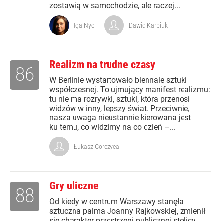
zostawią w samochodzie, ale raczej...
Iga Nyc
Dawid Karpiuk
Realizm na trudne czasy
86
W Berlinie wystartowało biennale sztuki
współczesnej. To ujmujący manifest realizmu:
tu nie ma rozrywki, sztuki, która przenosi
widzów w inny, lepszy świat. Przeciwnie,
nasza uwaga nieustannie kierowana jest
ku temu, co widzimy na co dzień –...
Łukasz Gorczyca
Gry uliczne
88
Od kiedy w centrum Warszawy stanęła
sztuczna palma Joanny Rajkowskiej, zmienił
się charakter przestrzeni publicznej stolicy.