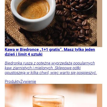
Kawa w Biedronce „1+1 gratis”. Masz tylko jeden
dzień i limit 4 sztuki
Biedronka rusza z potężną wyprzedażą popularnych
kaw ziarnistych i mielonych. Sklepowe półki
opustoszeją w kilka chwil, więc warto się pospieszyć.
Produkty
Żywienie