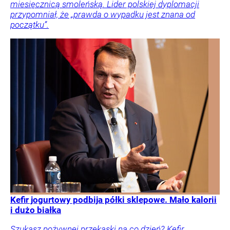
miesięcznicą smoleńską. Lider polskiej dyplomacji
przypomniał, że „prawda o wypadku jest znana od
początku”.
Kefir jogurtowy podbija półki sklepowe. Mało kalorii
i dużo białka
Szukasz pożywnej przekąski na co dzień? Kefir