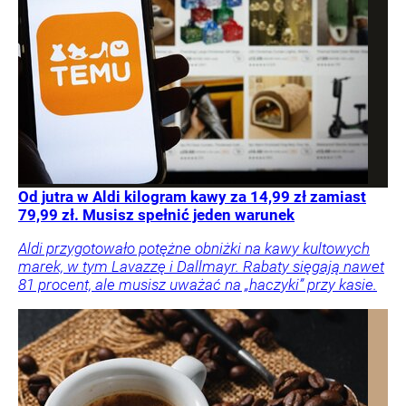
Od jutra w Aldi kilogram kawy za 14,99 zł zamiast
79,99 zł. Musisz spełnić jeden warunek
Aldi przygotowało potężne obniżki na kawy kultowych
marek, w tym Lavazzę i Dallmayr. Rabaty sięgają nawet
81 procent, ale musisz uważać na „haczyki” przy kasie.