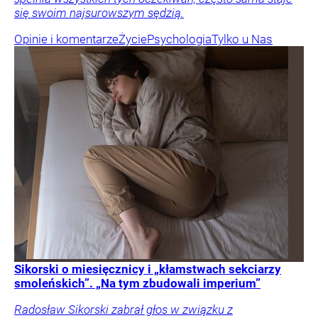
się swoim najsurowszym sędzią.
Opinie i komentarze
Życie
Psychologia
Tylko u Nas
Sikorski o miesięcznicy i „kłamstwach sekciarzy
smoleńskich”. „Na tym zbudowali imperium”
Radosław Sikorski zabrał głos w związku z