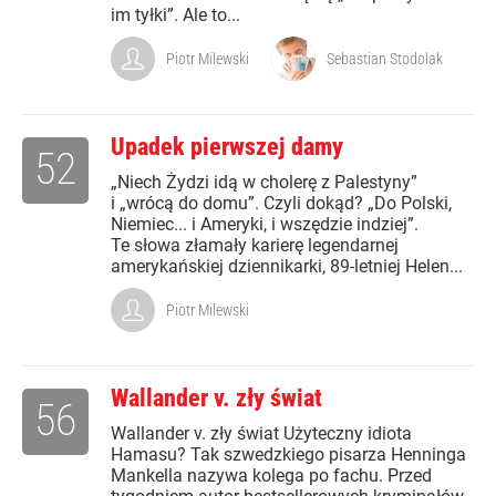
im tyłki”. Ale to...
Piotr Milewski
Sebastian Stodolak
Upadek pierwszej damy
52
„Niech Żydzi idą w cholerę z Palestyny”
i „wrócą do domu”. Czyli dokąd? „Do Polski,
Niemiec... i Ameryki, i wszędzie indziej”.
Te słowa złamały karierę legendarnej
amerykańskiej dziennikarki, 89-letniej Helen...
Piotr Milewski
Wallander v. zły świat
56
Wallander v. zły świat Użyteczny idiota
Hamasu? Tak szwedzkiego pisarza Henninga
Mankella nazywa kolega po fachu. Przed