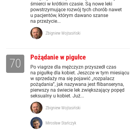
śmierci w krótkim czasie. Są nowe leki
powstrzymujące rozwój tych chorób nawet
u pacjentów, którym dawano szanse
na przeżycie...
Zbigniew Wojtasiński
Pożądanie w pigułce
70
Po viagrze dla mężczyzn przyszedł czas
na pigułkę dla kobiet. Jeszcze w tym miesiącu
w sprzedaży ma się pojawić „rozpalacz
pożądania”, jak nazywana jest flibanseryna,
pierwszy na świecie lek zwiększający popęd
seksualny u kobiet. Już...
Zbigniew Wojtasiński
Mirosław Stańczyk