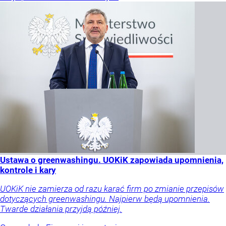
Ustawa o greenwashingu. UOKiK zapowiada upomnienia,
kontrole i kary
UOKiK nie zamierza od razu karać firm po zmianie przepisów
dotyczących greenwashingu. Najpierw będą upomnienia.
Twarde działania przyjdą później.