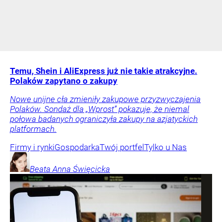
Temu, Shein i AliExpress już nie takie atrakcyjne.
Polaków zapytano o zakupy
Nowe unijne cła zmieniły zakupowe przyzwyczajenia
Polaków. Sondaż dla „Wprost” pokazuje, że niemal
połowa badanych ograniczyła zakupy na azjatyckich
platformach.
Firmy i rynki
Gospodarka
Twój portfel
Tylko u Nas
Beata Anna
Święcicka