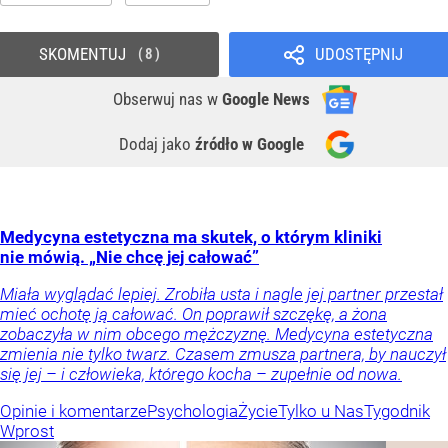
SKOMENTUJ
UDOSTĘPNIJ
8
Obserwuj nas
w
Google News
Dodaj jako
źródło w Google
Medycyna estetyczna ma skutek, o którym kliniki
nie mówią. „Nie chcę jej całować”
Miała wyglądać lepiej. Zrobiła usta i nagle jej partner przestał
mieć ochotę ją całować. On poprawił szczękę, a żona
zobaczyła w nim obcego mężczyznę. Medycyna estetyczna
zmienia nie tylko twarz. Czasem zmusza partnera, by nauczył
się jej – i człowieka, którego kocha – zupełnie od nowa.
Opinie i komentarze
Psychologia
Życie
Tylko u Nas
Tygodnik
Wprost