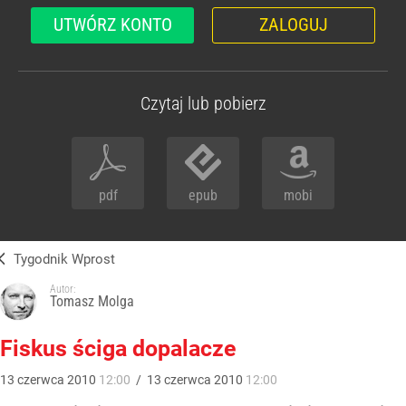
UTWÓRZ KONTO
ZALOGUJ
Czytaj lub pobierz
pdf
epub
mobi
Tygodnik Wprost
Autor:
Tomasz Molga
Fiskus ściga dopalacze
13
czerwca
2010
12:00
/
13
czerwca
2010
12:00