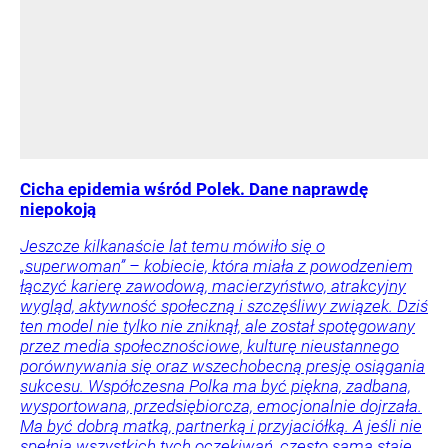
Cicha epidemia wśród Polek. Dane naprawdę
niepokoją
Jeszcze kilkanaście lat temu mówiło się o
„superwoman” – kobiecie, która miała z powodzeniem
łączyć karierę zawodową, macierzyństwo, atrakcyjny
wygląd, aktywność społeczną i szczęśliwy związek. Dziś
ten model nie tylko nie zniknął, ale został spotęgowany
przez media społecznościowe, kulturę nieustannego
porównywania się oraz wszechobecną presję osiągania
sukcesu. Współczesna Polka ma być piękna, zadbana,
wysportowana, przedsiębiorcza, emocjonalnie dojrzała.
Ma być dobrą matką, partnerką i przyjaciółką. A jeśli nie
spełnia wszystkich tych oczekiwań, często sama staje