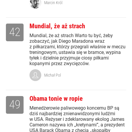
Marcin Król
Mundial, że aż strach
42
Mundial, że aż strach Warto tu być, żeby
zobaczyć, jak Diego Maradona wraz
z piłkarzami, którzy przegrali właśnie w meczu
treningowym, ustawia się w bramce, wypina
tyłek i dzielnie przyjmuje ciosy piłkami
kopanymi przez zwycięzców.
Michał Pol
Obama tonie w ropie
49
Menedżerowie paliwowego koncernu BP są
dziś najbardziej znienawidzonymi ludźmi
w USA. Reżyser i zdeklarowany ekolog James
Cameron nazywa ich „kretynami”, a prezydent
USA Barack Obama z chęcią „skopałby