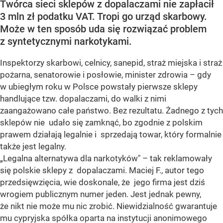
Twórca sieci sklepów z dopalaczami nie zapłacił
3 mln zł podatku VAT. Tropi go urząd skarbowy.
Może w ten sposób uda się rozwiązać problem
z syntetycznymi narkotykami.
Inspektorzy skarbowi, celnicy, sanepid, straż miejska i straż
pożarna, senatorowie i posłowie, minister zdrowia – gdy
w ubiegłym roku w Polsce powstały pierwsze sklepy
handlujące tzw. dopalaczami, do walki z nimi
zaangażowano całe państwo. Bez rezultatu. Żadnego z tych
sklepów nie udało się zamknąć, bo zgodnie z polskim
prawem działają legalnie i sprzedają towar, który formalnie
także jest legalny.
„Legalna alternatywa dla narkotyków" – tak reklamowały
się polskie sklepy z dopalaczami. Maciej F., autor tego
przedsięwzięcia, wie doskonale, że jego firma jest dziś
wrogiem publicznym numer jeden. Jest jednak pewny,
że nikt nie może mu nic zrobić. Niewidzialność gwarantuje
mu cypryjska spółka oparta na instytucji anonimowego