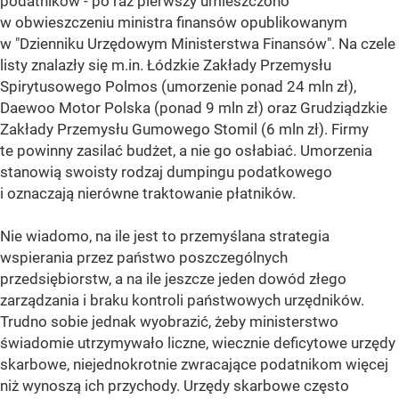
podatników - po raz pierwszy umieszczono
w obwieszczeniu ministra finansów opublikowanym
w "Dzienniku Urzędowym Ministerstwa Finansów". Na czele
listy znalazły się m.in. Łódzkie Zakłady Przemysłu
Spirytusowego Polmos (umorzenie ponad 24 mln zł),
Daewoo Motor Polska (ponad 9 mln zł) oraz Grudziądzkie
Zakłady Przemysłu Gumowego Stomil (6 mln zł). Firmy
te powinny zasilać budżet, a nie go osłabiać. Umorzenia
stanowią swoisty rodzaj dumpingu podatkowego
i oznaczają nierówne traktowanie płatników.
Nie wiadomo, na ile jest to przemyślana strategia
wspierania przez państwo poszczególnych
przedsiębiorstw, a na ile jeszcze jeden dowód złego
zarządzania i braku kontroli państwowych urzędników.
Trudno sobie jednak wyobrazić, żeby ministerstwo
świadomie utrzymywało liczne, wiecznie deficytowe urzędy
skarbowe, niejednokrotnie zwracające podatnikom więcej
niż wynoszą ich przychody. Urzędy skarbowe często