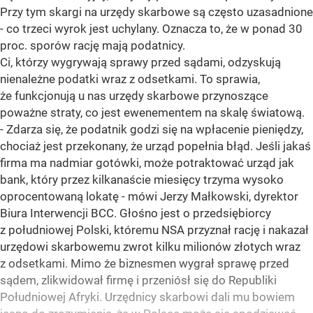
Przy tym skargi na urzędy skarbowe są często uzasadnione
- co trzeci wyrok jest uchylany. Oznacza to, że w ponad 30
proc. sporów rację mają podatnicy.
Ci, którzy wygrywają sprawy przed sądami, odzyskują
nienależne podatki wraz z odsetkami. To sprawia,
że funkcjonują u nas urzędy skarbowe przynoszące
poważne straty, co jest ewenementem na skalę światową.
- Zdarza się, że podatnik godzi się na wpłacenie pieniędzy,
chociaż jest przekonany, że urząd popełnia błąd. Jeśli jakaś
firma ma nadmiar gotówki, może potraktować urząd jak
bank, który przez kilkanaście miesięcy trzyma wysoko
oprocentowaną lokatę - mówi Jerzy Małkowski, dyrektor
Biura Interwencji BCC. Głośno jest o przedsiębiorcy
z południowej Polski, któremu NSA przyznał rację i nakazał
urzędowi skarbowemu zwrot kilku milionów złotych wraz
z odsetkami. Mimo że biznesmen wygrał sprawę przed
sądem, zlikwidował firmę i przeniósł się do Republiki
Południowej Afryki. Urzędnicy skarbowi dali mu bowiem