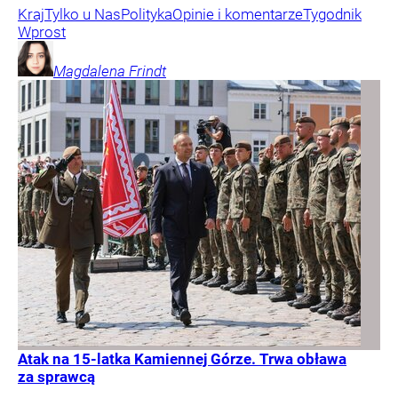
Kraj
Tylko u Nas
Polityka
Opinie i komentarze
Tygodnik
Wprost
Magdalena
Frindt
Atak na 15-latka Kamiennej Górze. Trwa obława
za sprawcą