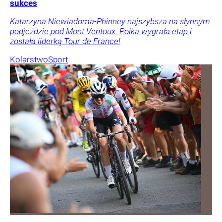
sukces
Katarzyna Niewiadoma-Phinney najszybsza na słynnym
podjeździe pod Mont Ventoux. Polka wygrała etap i
została liderką Tour de France!
Kolarstwo
Sport