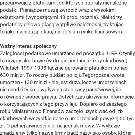
przegrywają z płatnikami, od których pobrały nienależne
podatki. Pieniądze muszą zwrócić wraz z wysokimi
odsetkami (wynoszącymi 43 proc. rocznie). Niektórzy
podatnicy celowo płacą wątpliwe należności, traktując
to jako najlepszą lokatę na polskim rynku finansowym.
Ważny interes społeczny
Zaległości podatkowe umarzano od początku III RP. Czyniły
to urzędy skarbowe (w drugiej instancji - izby skarbowe).
W latach 1997-1998 łącznie darowano płatnikom ponad
630 mln zł. To roczny budżet policji. Tegoroczna kwota
umorzeń - 130 mln zł - nie jest duża, lecz w umorzeniach
nie chodzi tylko o wpływ na stan kasy państwowej, ile
o równość wobec prawa. Dotychczas ukrywano informacje
o korzystających z tego przywileju. Dopiero od zeszłego
roku Ministerstwo Finansów zaczęło uzyskiwać od izb
skarbowych wszystkie dane o umorzeniach powyżej 50 tys.
zł. O pełnej jawności nie ma jednak mowy. W wykazie
znajdziemy tylko nazwę firmy bądź nazwisko osoby, której