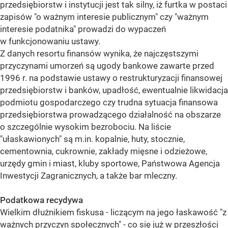
przedsiębiorstw i instytucji jest tak silny, iż furtka w postaci
zapisów "o ważnym interesie publicznym" czy "ważnym
interesie podatnika" prowadzi do wypaczeń
w funkcjonowaniu ustawy.
Z danych resortu finansów wynika, że najczęstszymi
przyczynami umorzeń są ugody bankowe zawarte przed
1996 r. na podstawie ustawy o restrukturyzacji finansowej
przedsiębiorstw i banków, upadłość, ewentualnie likwidacja
podmiotu gospodarczego czy trudna sytuacja finansowa
przedsiębiorstwa prowadzącego działalność na obszarze
o szczególnie wysokim bezrobociu. Na liście
"ułaskawionych" są m.in. kopalnie, huty, stocznie,
cementownia, cukrownie, zakłady mięsne i odzieżowe,
urzędy gmin i miast, kluby sportowe, Państwowa Agencja
Inwestycji Zagranicznych, a także bar mleczny.
Podatkowa recydywa
Wielkim dłużnikiem fiskusa - liczącym na jego łaskawość "z
ważnych przyczyn społecznych" - co się już w przeszłości