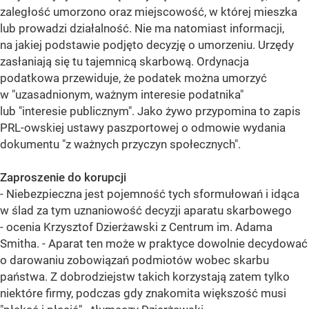
zaległość umorzono oraz miejscowość, w której mieszka
lub prowadzi działalność. Nie ma natomiast informacji,
na jakiej podstawie podjęto decyzję o umorzeniu. Urzędy
zasłaniają się tu tajemnicą skarbową. Ordynacja
podatkowa przewiduje, że podatek można umorzyć
w "uzasadnionym, ważnym interesie podatnika"
lub "interesie publicznym". Jako żywo przypomina to zapis
PRL-owskiej ustawy paszportowej o odmowie wydania
dokumentu "z ważnych przyczyn społecznych".
Zaproszenie do korupcji
- Niebezpieczna jest pojemność tych sformułowań i idąca
w ślad za tym uznaniowość decyzji aparatu skarbowego
- ocenia Krzysztof Dzierżawski z Centrum im. Adama
Smitha. - Aparat ten może w praktyce dowolnie decydować
o darowaniu zobowiązań podmiotów wobec skarbu
państwa. Z dobrodziejstw takich korzystają zatem tylko
niektóre firmy, podczas gdy znakomita większość musi