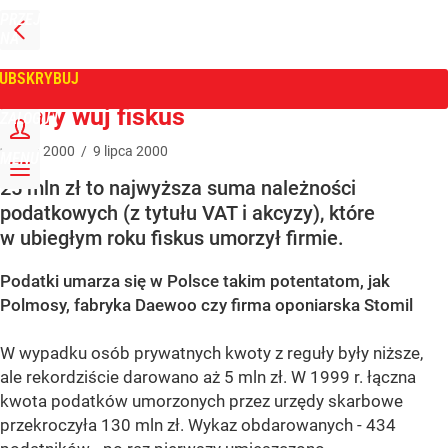
PRZEJDŹ
NA
WPROST
STRONĘ
GŁÓWNĄ
UBSKRYBUJ
Tygodnik Wprost
Dobry wuj fiskus
ZALOGUJ
9
lipca
2000
/
9
lipca
2000
MENU
25 mln zł to najwyższa suma należności
podatkowych (z tytułu VAT i akcyzy), które
w ubiegłym roku fiskus umorzył firmie.
Podatki umarza się w Polsce takim potentatom, jak
Polmosy, fabryka Daewoo czy firma oponiarska Stomil
W wypadku osób prywatnych kwoty z reguły były niższe,
ale rekordziście darowano aż 5 mln zł. W 1999 r. łączna
kwota podatków umorzonych przez urzędy skarbowe
przekroczyła 130 mln zł. Wykaz obdarowanych - 434