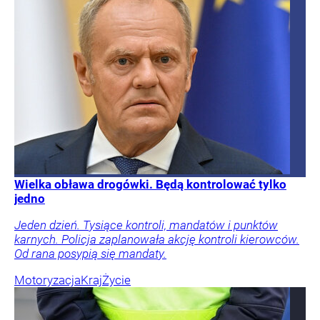
Wielka obława drogówki. Będą kontrolować tylko
jedno
Jeden dzień. Tysiące kontroli, mandatów i punktów
karnych. Policja zaplanowała akcję kontroli kierowców.
Od rana posypią się mandaty.
Motoryzacja
Kraj
Życie