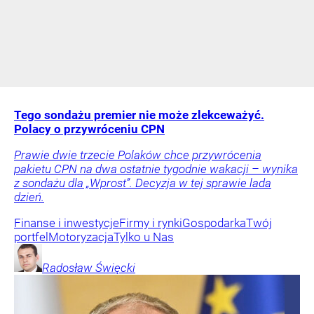
Tego sondażu premier nie może zlekceważyć.
Polacy o przywróceniu CPN
Prawie dwie trzecie Polaków chce przywrócenia
pakietu CPN na dwa ostatnie tygodnie wakacji – wynika
z sondażu dla „Wprost”. Decyzja w tej sprawie lada
dzień.
Finanse i inwestycje
Firmy i rynki
Gospodarka
Twój
portfel
Motoryzacja
Tylko u Nas
Radosław
Święcki