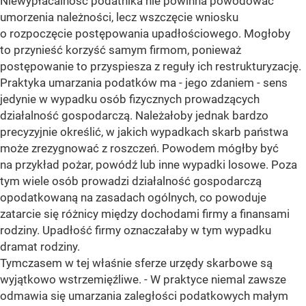
Niewypłacalność podatnika nie powinna powodować
umorzenia należności, lecz wszczęcie wniosku
o rozpoczęcie postępowania upadłościowego. Mogłoby
to przynieść korzyść samym firmom, ponieważ
postępowanie to przyspiesza z reguły ich restrukturyzację.
Praktyka umarzania podatków ma - jego zdaniem - sens
jedynie w wypadku osób fizycznych prowadzących
działalność gospodarczą. Należałoby jednak bardzo
precyzyjnie określić, w jakich wypadkach skarb państwa
może zrezygnować z roszczeń. Powodem mógłby być
na przykład pożar, powódź lub inne wypadki losowe. Poza
tym wiele osób prowadzi działalność gospodarczą
opodatkowaną na zasadach ogólnych, co powoduje
zatarcie się różnicy między dochodami firmy a finansami
rodziny. Upadłość firmy oznaczałaby w tym wypadku
dramat rodziny.
Tymczasem w tej właśnie sferze urzędy skarbowe są
wyjątkowo wstrzemięźliwe. - W praktyce niemal zawsze
odmawia się umarzania zaległości podatkowych małym