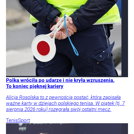
Polka wróciła po udarze i nie kryła wzruszenia.
To koniec pięknej kariery
Alicja Rosolska to z pewnością postać, która zapisała
ważne karty w dziejach polskiego tenisa. W piątek (tj. 7
sierpnia 2026 roku) rozegrała swój ostatni mecz.
Tenis
Sport