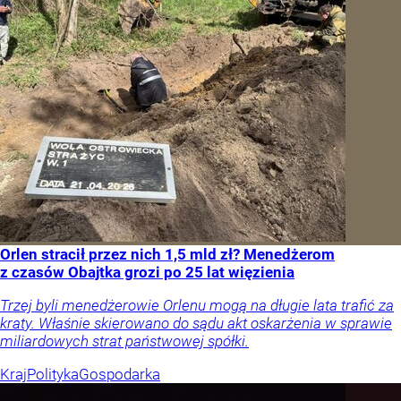
Orlen stracił przez nich 1,5 mld zł? Menedżerom
z czasów Obajtka grozi po 25 lat więzienia
Trzej byli menedżerowie Orlenu mogą na długie lata trafić za
kraty. Właśnie skierowano do sądu akt oskarżenia w sprawie
miliardowych strat państwowej spółki.
Kraj
Polityka
Gospodarka