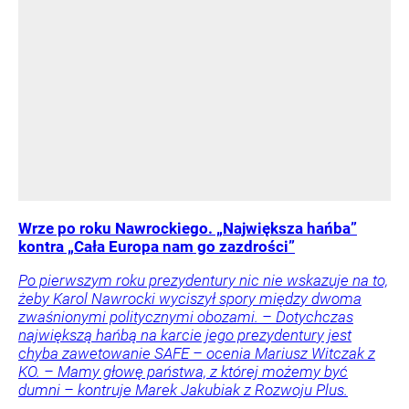
Wrze po roku Nawrockiego. „Największa hańba”
kontra „Cała Europa nam go zazdrości”
Po pierwszym roku prezydentury nic nie wskazuje na to,
żeby Karol Nawrocki wyciszył spory między dwoma
zwaśnionymi politycznymi obozami. – Dotychczas
największą hańbą na karcie jego prezydentury jest
chyba zawetowanie SAFE – ocenia Mariusz Witczak z
KO. – Mamy głowę państwa, z której możemy być
dumni – kontruje Marek Jakubiak z Rozwoju Plus.