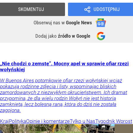
SKOMENTUJ
UDOSTĘPNIJ
Obserwuj nas
w
Google News
Dodaj jako
źródło w Google
„Nie chodzi o zemstę”. Mocny apel w sprawie ofiar rzezi
wołyńskiej
W Buenos Aires potomkowie ofiar rzezi wołyńskiej wciąż
pokazują rodzinne zdjęcia i listy, wspominając bliskich
zamordowanych z niezwykłym okrucieństwem. Ich dramat
przypomina, że dla wielu rodzin Wołyń nie jest historią
zamkniętą, lecz bolesną raną, która do dziś nie została
zagojona.
Kraj
Polityka
Opinie i komentarze
Tylko u Nas
Tygodnik Wprost