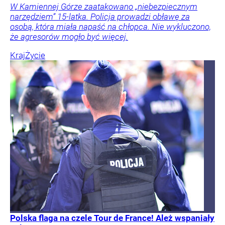
W Kamiennej Górze zaatakowano „niebezpiecznym
narzędziem” 15-latka. Policja prowadzi obławę za
osobą, która miała napaść na chłopca. Nie wykluczono,
że agresorów mogło być więcej.
Kraj
Życie
Polska flaga na czele Tour de France! Ależ wspaniały