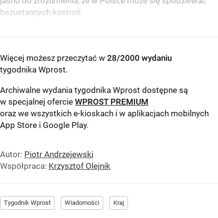
jasno do zrozumienia, że w Polsce może się spodziewać
bezustannych kontroli.
Więcej możesz przeczytać w
28/2000 wydaniu
tygodnika Wprost
.
Archiwalne wydania tygodnika Wprost dostępne są
w specjalnej ofercie
WPROST PREMIUM
oraz we wszystkich e-kioskach i w aplikacjach mobilnych
App Store
i
Google Play
.
Autor:
Piotr Andrzejewski
Współpraca:
Krzysztof Olejnik
Tygodnik Wprost
Wiadomości
Kraj