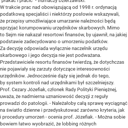
"płakać i płacić" - tłumaczy Dzierżawski.
W trakcie prac nad obowiązującą od 1998 r. ordynacją
podatkową specjaliści i niektórzy posłowie wskazywali,
że przepisy umożliwiające umarzanie należności będą
sprzyjać korumpowaniu urzędników skarbowych. Mimo
to Sejm nie nakazał resortowi finansów, by ujawnił, na jakiej
podstawie zadecydowano o umorzeniu podatków.
Za decyzję odpowiada wyłącznie naczelnik urzędu
skarbowego i jego decyzja nie jest podważana.
Przedstawiciele resortu finansów twierdzą, że dotychczas
nie pojawiały się zarzuty dotyczące interesowności
urzędników. Jednocześnie dąży się jednak do tego,
by system kontroli nad urzędnikami był szczelniejszy.
Prof. Cezary Józefiak, członek Rady Polityki Pieniężnej,
uważa, że nadmierna uznaniowość decyzji z reguły
prowadzi do patologii. - Należałoby całą sprawę wyciągnąć
na światło dzienne i przedyskutować zarówno kryteria, jak
i procedury umorzeń - ocenia prof. Józefiak. - Można sobie
bowiem łatwo wyobrazić, że lobbing różnych