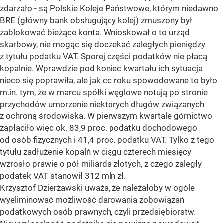
zdarzało - są Polskie Koleje Państwowe, którym niedawno
BRE (główny bank obsługujący kolej) zmuszony był
zablokować bieżące konta. Wnioskował o to urząd
skarbowy, nie mogąc się doczekać zaległych pieniędzy
z tytułu podatku VAT. Sporej części podatków nie płacą
kopalnie. Wprawdzie pod koniec kwartału ich sytuacja
nieco się poprawiła, ale jak co roku spowodowane to było
m.in. tym, że w marcu spółki węglowe notują po stronie
przychodów umorzenie niektórych długów związanych
z ochroną środowiska. W pierwszym kwartale górnictwo
zapłaciło więc ok. 83,9 proc. podatku dochodowego
od osób fizycznych i 41,4 proc. podatku VAT. Tylko z tego
tytułu zadłużenie kopalń w ciągu czterech miesięcy
wzrosło prawie o pół miliarda złotych, z czego zaległy
podatek VAT stanowił 312 mln zł.
Krzysztof Dzierżawski uważa, że należałoby w ogóle
wyeliminować możliwość darowania zobowiązań
podatkowych osób prawnych, czyli przedsiębiorstw.