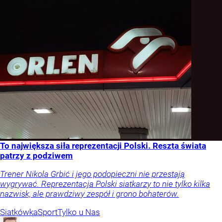
To największa siła reprezentacji Polski. Reszta świata
patrzy z podziwem
Trener Nikola Grbić i jego podopieczni nie przestają
wygrywać. Reprezentacja Polski siatkarzy to nie tylko kilka
nazwisk, ale prawdziwy zespół i grono bohaterów.
Siatkówka
Sport
Tylko u Nas