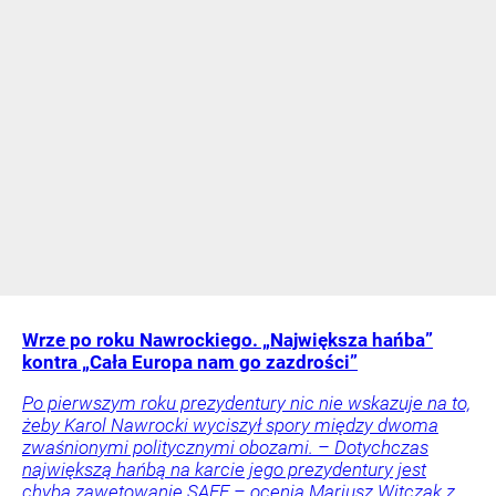
Wrze po roku Nawrockiego. „Największa hańba”
kontra „Cała Europa nam go zazdrości”
Po pierwszym roku prezydentury nic nie wskazuje na to,
żeby Karol Nawrocki wyciszył spory między dwoma
zwaśnionymi politycznymi obozami. – Dotychczas
największą hańbą na karcie jego prezydentury jest
chyba zawetowanie SAFE – ocenia Mariusz Witczak z