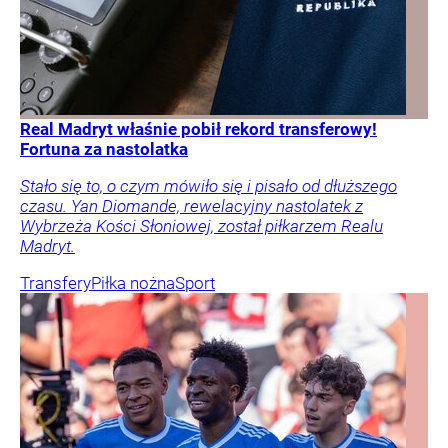
Real Madryt właśnie pobił rekord transferowy!
Fortuna za nastolatka
Stało się to, o czym mówiło się i pisało od dłuższego
czasu. Yan Diomande, rewelacyjny nastolatek z
Wybrzeża Kości Słoniowej, został piłkarzem Realu
Madryt.
Transfery
Piłka nożna
Sport