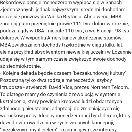
Rekordowe pensje menedżerom wypłaca się w Sanach
Zjednoczonych, jednak najwyższymi średnimi dochodami
może się poszczycić Wielka Brytania. Absolwenci MBA
zarabiają tam przeciętnie prawie 112 tys. dolarów rocznie,
podczas gdy w USA - niecałe 110 tys., a we Francji - 98 tys.
dolarów. W wypadku Amerykanów ukończenie studiów
MBA zwiększa ich dochody trzykrotnie w ciągu kilku lat,
ale na przykład absolwentom niewielkiej uczelni w Lozannie
udaje się w tym samym czasie zwiększyć swoje dochody
aż siedmiokrotnie.
- Kolejna dekada będzie czasem "bezsekundowej kultury".
Pozostaną tylko dwa rodzaje menedżerów: szybcy
i truposze - stwierdził David Vice, prezes Northern Telcom.
To dlatego mamy do czynienia z rewolucją w systemie
kształcenia, który powinien kreować ludzi obdarzonych
zdolnością nieustannej adaptacji do zmieniających się
warunków pracy. Idealny menedżer musi być liderem, który
dąży do wprowadzenia w życie własnych koncepcji,
"niezależnym myślicielem", rozumiejącym, że interesy