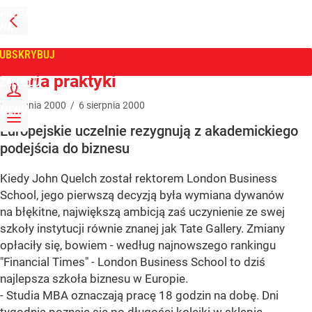
PRZEJDŹ
NA
WPROST
STRONĘ
GŁÓWNĄ
UBSKRYBUJ
Tygodnik Wprost
Teoria praktyki
ZALOGUJ
6
sierpnia
2000
/
6
sierpnia
2000
MENU
Europejskie uczelnie rezygnują z akademickiego
podejścia do biznesu
Kiedy John Quelch został rektorem London Business
School, jego pierwszą decyzją była wymiana dywanów
na błękitne, największą ambicją zaś uczynienie ze swej
szkoły instytucji równie znanej jak Tate Gallery. Zmiany
opłaciły się, bowiem - według najnowszego rankingu
"Financial Times" - London Business School to dziś
najlepsza szkoła biznesu w Europie.
- Studia MBA oznaczają pracę 18 godzin na dobę. Dni