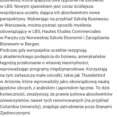
Businessu, która spędziła dwa tygodnie na szkoleniu
w LBS. Nowym zjawiskiem jest coraz ściślejsza
współpraca uczelni, dająca ich absolwentom nowe
perspektywy. Wybierając na przykład Szkołę Businessu
w Warszawie, można poznać sposób myślenia
obowiązujący w LBS, Hautes Etudes Commerciales
w Paryżu czy Norweskiej Szkole Ekonomii i Zarządzania
Biznesem w Bergen.
Podczas gdy europejskie uczelnie rezygnują
z akademickiego podejścia do biznesu, amerykańskie
łagodzą przekonanie o własnej nieomylności,
wprowadzając programy międzynarodowe. Korzystają
na tym zwłaszcza małe ośrodki, takie jak Thunderbird
w Arizonie, które wprowadziły jako obowiązkową naukę
języków obcych, z arabskim i japońskim łącznie. To dziś
konieczność, zważywszy, że prawie połowa absolwentów
uniwersytetów, nawet tych renomowanych (na przykład
Columbia University), znajduje zatrudnienie poza Stanami
Zjednoczonymi.