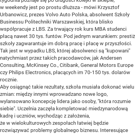
tygodnia poznaje się po długości kolejki w sklepie,
w weekendy jest po prostu dłuższa - mówi Krzysztof
Urbanowicz, prezes Volvo Auto Polska, absolwent Szkoły
Businessu Politechniki Warszawskiej, która blisko
współpracuje z LBS. Za trwający rok kurs MBA studenci
płacą nawet 30 tys. funtów. Pod jednym warunkiem: prestiż
szkoły zagwarantuje im dobrą pracę i płacę w przyszłości.
Tak jest w wypadku LBS, której absolwenci są "kupowani"
natychmiast przez takich pracodawców, jak Andersen
Consulting, McKinsey Co., Citibank, General Motors Europe
czy Philips Electronics, płacących im 70-150 tys. dolarów
rocznie.
Aby osiągnąć takie rezultaty, szkoła musiała dokonać wielu
zmian: między innymi wprowadzano nowe logo,
wylansowano koncepcję lidera jako osoby, "która rozumie
siebie". Uczelnia zaczęła kompletować miedzynarodową
kadrę i uczniów, wychodząc z założenia,
że w wielokulturowych zespołach łatwiej będzie
rozwiązywać problemy globalnego biznesu. Interesujące