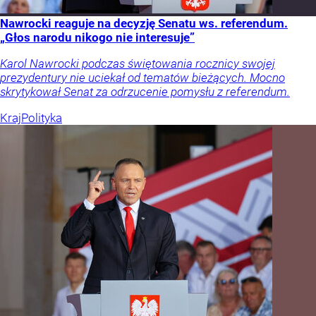
Nawrocki reaguje na decyzję Senatu ws. referendum.
„Głos narodu nikogo nie interesuje”
Karol Nawrocki podczas świętowania rocznicy swojej
prezydentury nie uciekał od tematów bieżących. Mocno
skrytykował Senat za odrzucenie pomysłu z referendum.
Kraj
Polityka