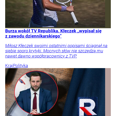
Burza wokół TV Republika. Kłeczek „wypisał się
z zawodu dziennikarskiego”
Miłosz Kłeczek swoimi ostatnimi popisami ściągnął na
siebie sporo krytyki. Mocnych słów nie szczędzą mu
nawet dawno współpracownicy z TVP.
Kraj
Polityka