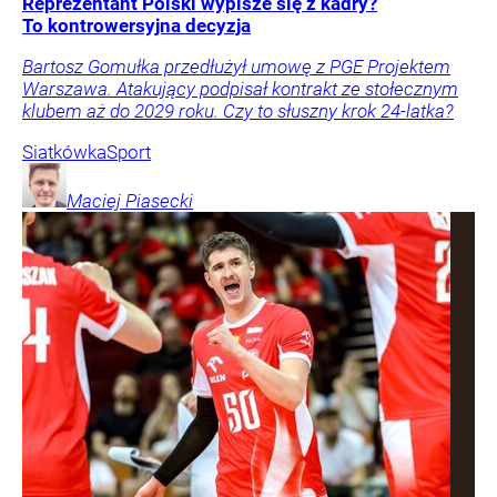
Reprezentant Polski wypisze się z kadry?
To kontrowersyjna decyzja
Bartosz Gomułka przedłużył umowę z PGE Projektem
Warszawa. Atakujący podpisał kontrakt ze stołecznym
klubem aż do 2029 roku. Czy to słuszny krok 24-latka?
Siatkówka
Sport
Maciej
Piasecki