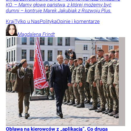
KO. – Mamy głowę państwa, z której możemy być
dumni – kontruje Marek Jakubiak z Rozwoju Plus.
Kraj
Tylko u Nas
Polityka
Opinie i komentarze
Magdalena
Frindt
Obława na kierowców z „aplikacją”. Co druga