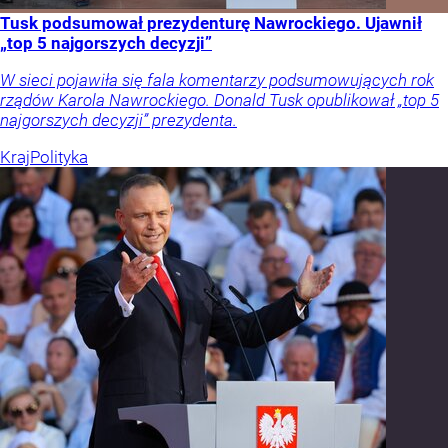
Tusk podsumował prezydenturę Nawrockiego. Ujawnił
„top 5 najgorszych decyzji”
W sieci pojawiła się fala komentarzy podsumowujących rok
rządów Karola Nawrockiego. Donald Tusk opublikował „top 5
najgorszych decyzji” prezydenta.
Kraj
Polityka