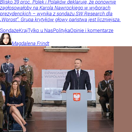
Blisko 39 proc. Polek i Polaków deklaruje, że ponownie
zagłosowałoby na Karola Nawrockiego w wyborach
prezydenckich – wynika z sondażu SW Research dla
„Wprost”. Grupa krytyków głowy państwa jest liczniejsza.
Sondaże
Kraj
Tylko u Nas
Polityka
Opinie i komentarze
Magdalena
Frindt