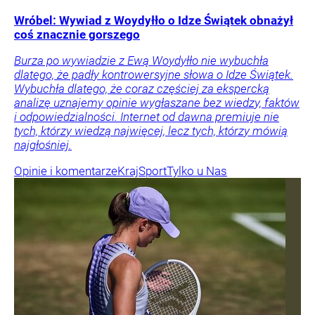
Wróbel: Wywiad z Woydyłło o Idze Świątek obnażył
coś znacznie gorszego
Burza po wywiadzie z Ewą Woydyłło nie wybuchła
dlatego, że padły kontrowersyjne słowa o Idze Świątek.
Wybuchła dlatego, że coraz częściej za ekspercką
analizę uznajemy opinie wygłaszane bez wiedzy, faktów
i odpowiedzialności. Internet od dawna premiuje nie
tych, którzy wiedzą najwięcej, lecz tych, którzy mówią
najgłośniej.
Opinie i komentarze
Kraj
Sport
Tylko u Nas