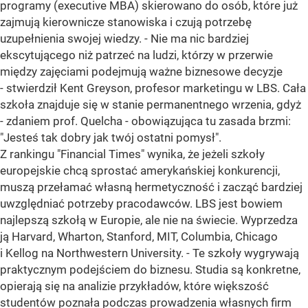
programy (executive MBA) skierowano do osób, które już
zajmują kierownicze stanowiska i czują potrzebę
uzupełnienia swojej wiedzy. - Nie ma nic bardziej
ekscytującego niż patrzeć na ludzi, którzy w przerwie
między zajęciami podejmują ważne biznesowe decyzje
- stwierdził Kent Greyson, profesor marketingu w LBS. Cała
szkoła znajduje się w stanie permanentnego wrzenia, gdyż
- zdaniem prof. Quelcha - obowiązująca tu zasada brzmi:
"Jesteś tak dobry jak twój ostatni pomysł".
Z rankingu "Financial Times" wynika, że jeżeli szkoły
europejskie chcą sprostać amerykańskiej konkurencji,
muszą przełamać własną hermetyczność i zacząć bardziej
uwzględniać potrzeby pracodawców. LBS jest bowiem
najlepszą szkołą w Europie, ale nie na świecie. Wyprzedza
ją Harvard, Wharton, Stanford, MIT, Columbia, Chicago
i Kellog na Northwestern University. - Te szkoły wygrywają
praktycznym podejściem do biznesu. Studia są konkretne,
opierają się na analizie przykładów, które większość
studentów poznała podczas prowadzenia własnych firm