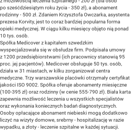
z możliwością leczenia szpitalnego - 200 zł (dla osób
po sześćdziesiątym roku życia - 350 zł), a abonament
rodzinny - 500 zł. Zdaniem Krzysztofa Owczarka, asystenta
prezesa Korvity, jest to coraz bardziej popularna forma
opieki medycznej. W ciągu kilku miesięcy objęto nią ponad
10 tys. osób.
Spółka Medicover z kapitałem szwedzkim
wyspecjalizowała się w obsłudze firm. Podpisała umowy
z 1200 przedsiębiorstwami (ich pracownicy stanowią 95
proc. jej pacjentów). Medicover obsługuje 50 tys. osób,
działa w 31 miastach, w kilku zorganizował centra
medyczne. Trzy warszawskie placówki otrzymały certyfikat
jakości ISO 9002. Spółka oferuje abonamenty miesięczne
(100-395 zł) oraz rodzinny (w cenie 555-790 zł). Biała karta
zapewnia możliwość leczenia u wszystkich specjalistów
oraz wykonania koniecznych badań diagnostycznych.
Osoby opłacające abonament niebieski mogą dodatkowo
liczyć na wizyty domowe, srebrny - hospitalizację w razie
wypadku, a złoty - leczenie szpitalne w każdej sytuacji.