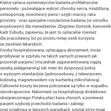
Kielce opłaca systematyczne badania profilaktyczne
personelu - pozwalające wykryć choroby serca, miażdżycę,
osteoporozę, nowotwory piersi i szyjki macicy, raka
prostaty - oraz specjalne rozszerzone badania (w ośrodku
wojskowym) dla menedżerów. Zbigniew Dominik, kierownik
kadr Exbudu, zapewnia, że jest to opłacalne również
dla pracodawcy, bo po prostu mniej osób korzysta
ze zwolnień lekarskich.
Osoba hospitalizowana, opłacająca abonament, może
przebywać w szpitalu na takich samych prawach jak
pozostali pacjenci (ma jednak zagwarantowaną ciągłą
opiekę pielęgniarską) lub mieć do dyspozycji pokój
o wyższym standardzie (jednoosobowy, z telewizorem,
lodówką, magnetowidem czy kuchenką mikrofalową).
Całkowite koszty leczenia pokrywane są tylko w wypadku
obcokrajowców. Natomiast za hospitalizację dodatkowo
ubezpieczonego Polaka płaci kasa chorych, a ponieważ
pacjent szybciej przechodzi badania i zabiegi
oraz przebywa w lepszych warunkach, szpital otrzy-muje