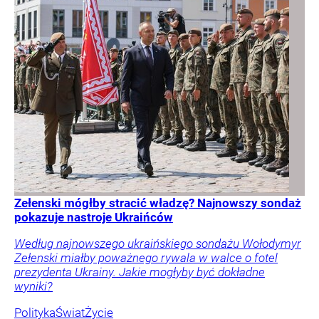
Zełenski mógłby stracić władzę? Najnowszy sondaż
pokazuje nastroje Ukraińców
Według najnowszego ukraińskiego sondażu Wołodymyr
Zełenski miałby poważnego rywala w walce o fotel
prezydenta Ukrainy. Jakie mogłyby być dokładne
wyniki?
Polityka
Świat
Życie