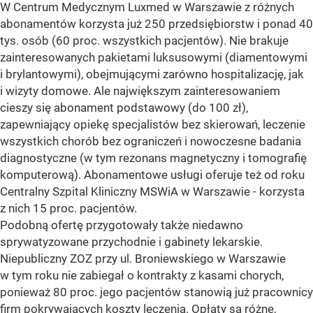
W Centrum Medycznym Luxmed w Warszawie z różnych
abonamentów korzysta już 250 przedsiębiorstw i ponad 40
tys. osób (60 proc. wszystkich pacjentów). Nie brakuje
zainteresowanych pakietami luksusowymi (diamentowymi
i brylantowymi), obejmującymi zarówno hospitalizację, jak
i wizyty domowe. Ale największym zainteresowaniem
cieszy się abonament podstawowy (do 100 zł),
zapewniający opiekę specjalistów bez skierowań, leczenie
wszystkich chorób bez ograniczeń i nowoczesne badania
diagnostyczne (w tym rezonans magnetyczny i tomografię
komputerową). Abonamentowe usługi oferuje też od roku
Centralny Szpital Kliniczny MSWiA w Warszawie - korzysta
z nich 15 proc. pacjentów.
Podobną ofertę przygotowały także niedawno
sprywatyzowane przychodnie i gabinety lekarskie.
Niepubliczny ZOZ przy ul. Broniewskiego w Warszawie
w tym roku nie zabiegał o kontrakty z kasami chorych,
ponieważ 80 proc. jego pacjentów stanowią już pracownicy
firm pokrywających koszty leczenia. Opłaty są różne,