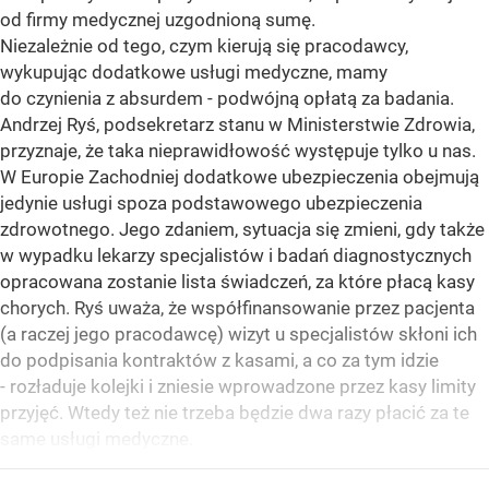
od firmy medycznej uzgodnioną sumę.
Niezależnie od tego, czym kierują się pracodawcy,
wykupując dodatkowe usługi medyczne, mamy
do czynienia z absurdem - podwójną opłatą za badania.
Andrzej Ryś, podsekretarz stanu w Ministerstwie Zdrowia,
przyznaje, że taka nieprawidłowość występuje tylko u nas.
W Europie Zachodniej dodatkowe ubezpieczenia obejmują
jedynie usługi spoza podstawowego ubezpieczenia
zdrowotnego. Jego zdaniem, sytuacja się zmieni, gdy także
w wypadku lekarzy specjalistów i badań diagnostycznych
opracowana zostanie lista świadczeń, za które płacą kasy
chorych. Ryś uważa, że współfinansowanie przez pacjenta
(a raczej jego pracodawcę) wizyt u specjalistów skłoni ich
do podpisania kontraktów z kasami, a co za tym idzie
- rozładuje kolejki i zniesie wprowadzone przez kasy limity
przyjęć. Wtedy też nie trzeba będzie dwa razy płacić za te
same usługi medyczne.