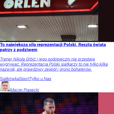
To największa siła reprezentacji Polski. Reszta świata
patrzy z podziwem
Trener Nikola Grbić i jego podopieczni nie przestają
wygrywać. Reprezentacja Polski siatkarzy to nie tylko kilka
nazwisk, ale prawdziwy zespół i grono bohaterów.
Siatkówka
Sport
Tylko u Nas
Maciej
Piasecki