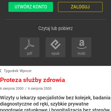
UTWÓRZ KONTO
ZALOGUJ
Czytaj lub pobierz
pdf
epub
mobi
Tygodnik Wprost
Proteza służby zdrowia
6
sierpnia
2000
/
6
sierpnia
2000
Wizyty u lekarzy specjalistów bez kolejek, badania
diagnostyczne od ręki, szybkie prywatne
pogotowie ratunkowe i hospitalizacja bez stresów