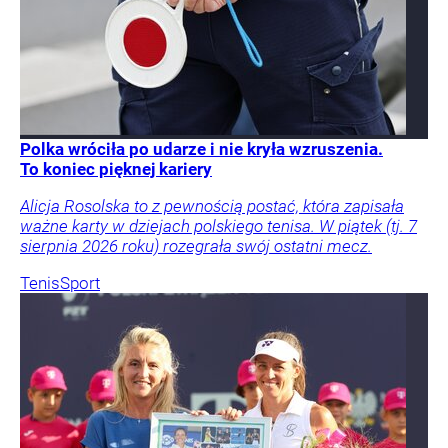
Polka wróciła po udarze i nie kryła wzruszenia.
To koniec pięknej kariery
Alicja Rosolska to z pewnością postać, która zapisała
ważne karty w dziejach polskiego tenisa. W piątek (tj. 7
sierpnia 2026 roku) rozegrała swój ostatni mecz.
Tenis
Sport