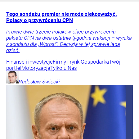
Tego sondażu premier nie może zlekceważyć.
Polacy o przywróceniu CPN
Prawie dwie trzecie Polaków chce przywrócenia
pakietu CPN na dwa ostatnie tygodnie wakacji – wynika
z sondażu dla „Wprost”. Decyzja w tej sprawie lada
dzień.
Finanse i inwestycje
Firmy i rynki
Gospodarka
Twój
portfel
Motoryzacja
Tylko u Nas
Radosław
Święcki