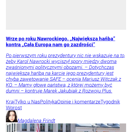
Wrze po roku Nawrockiego. „Największa hańba”
kontra „Cała Europa nam go zazdrości”
Po pierwszym roku prezydentury nic nie wskazuje na to,
żeby Karol Nawrocki wyciszył spory między dwoma
zwaśnionymi politycznymi obozami. – Dotychczas
największą hańbą na karcie jego prezydentury jest
chyba zawetowanie SAFE – ocenia Mariusz Witczak z
KO. – Mamy głowę państwa, z której możemy być
dumni – kontruje Marek Jakubiak z Rozwoju Plus.
Kraj
Tylko u Nas
Polityka
Opinie i komentarze
Tygodnik
Wprost
Magdalena
Frindt