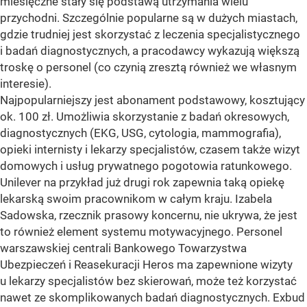
miesięczne stały się podstawą utrzymania wielu
przychodni. Szczególnie popularne są w dużych miastach,
gdzie trudniej jest skorzystać z leczenia specjalistycznego
i badań diagnostycznych, a pracodawcy wykazują większą
troskę o personel (co czynią zresztą również we własnym
interesie).
Najpopularniejszy jest abonament podstawowy, kosztujący
ok. 100 zł. Umożliwia skorzystanie z badań okresowych,
diagnostycznych (EKG, USG, cytologia, mammografia),
opieki internisty i lekarzy specjalistów, czasem także wizyt
domowych i usług prywatnego pogotowia ratunkowego.
Unilever na przykład już drugi rok zapewnia taką opiekę
lekarską swoim pracownikom w całym kraju. Izabela
Sadowska, rzecznik prasowy koncernu, nie ukrywa, że jest
to również element systemu motywacyjnego. Personel
warszawskiej centrali Bankowego Towarzystwa
Ubezpieczeń i Reasekuracji Heros ma zapewnione wizyty
u lekarzy specjalistów bez skierowań, może też korzystać
nawet ze skomplikowanych badań diagnostycznych. Exbud