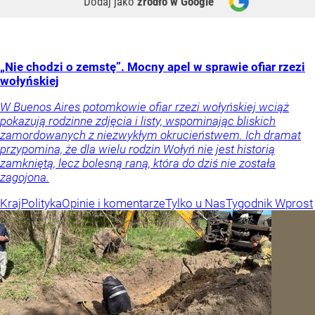
Dodaj jako
źródło w Google
„Nie chodzi o zemstę”. Mocny apel w sprawie ofiar rzezi
wołyńskiej
W Buenos Aires potomkowie ofiar rzezi wołyńskiej wciąż
pokazują rodzinne zdjęcia i listy, wspominając bliskich
zamordowanych z niezwykłym okrucieństwem. Ich dramat
przypomina, że dla wielu rodzin Wołyń nie jest historią
zamkniętą, lecz bolesną raną, która do dziś nie została
zagojona.
Kraj
Polityka
Opinie i komentarze
Tylko u Nas
Tygodnik Wprost