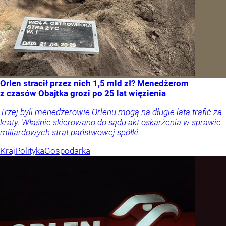
Orlen stracił przez nich 1,5 mld zł? Menedżerom
z czasów Obajtka grozi po 25 lat więzienia
Trzej byli menedżerowie Orlenu mogą na długie lata trafić za
kraty. Właśnie skierowano do sądu akt oskarżenia w sprawie
miliardowych strat państwowej spółki.
Kraj
Polityka
Gospodarka