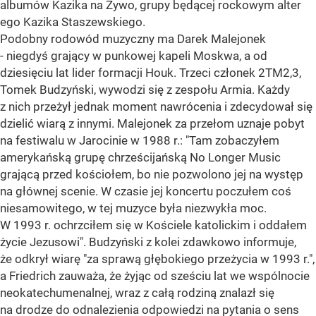
albumów Kazika na Żywo, grupy będącej rockowym alter
ego Kazika Staszewskiego.
Podobny rodowód muzyczny ma Darek Malejonek
- niegdyś grający w punkowej kapeli Moskwa, a od
dziesięciu lat lider formacji Houk. Trzeci członek 2TM2,3,
Tomek Budzyński, wywodzi się z zespołu Armia. Każdy
z nich przeżył jednak moment nawrócenia i zdecydował się
dzielić wiarą z innymi. Malejonek za przełom uznaje pobyt
na festiwalu w Jarocinie w 1988 r.: "Tam zobaczyłem
amerykańską grupę chrześcijańską No Longer Music
grającą przed kościołem, bo nie pozwolono jej na występ
na głównej scenie. W czasie jej koncertu poczułem coś
niesamowitego, w tej muzyce była niezwykła moc.
W 1993 r. ochrzciłem się w Kościele katolickim i oddałem
życie Jezusowi". Budzyński z kolei zdawkowo informuje,
że odkrył wiarę "za sprawą głębokiego przeżycia w 1993 r.",
a Friedrich zauważa, że żyjąc od sześciu lat we wspólnocie
neokatechumenalnej, wraz z całą rodziną znalazł się
na drodze do odnalezienia odpowiedzi na pytania o sens