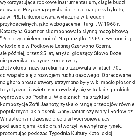
wykorzystująca rockowe instrumentarium, ciągle budzi
sensację. Przyczyną spychania jej na margines było to,
że w PRL funkcjonowała wyłącznie w kręgach
przykościelnych, jako wzbogacenie liturgii. W 1968 r.
Katarzyna Gaertner skomponowała słynną mszę bitową
"Pan przyjacielem moim". Na początku 1969 r. wykonali ją
w kościele w Podkowie Leśnej Czerwono-Czarni,
ale później, przez 25 lat, artyści głoszący Słowo Boże
nie przenikali na rynek komercyjny.
Złoty okres muzyka religijna przeżywała w latach 70.,
co wiązało się z rozwojem ruchu oazowego. Opracowane
na gitarę proste utwory utrzymane były w klimacie piosenki
turystycznej i świetnie sprawdzały się w trakcie górskich
wędrówek po Podhalu. Wiele z nich, na przykład
kompozycje Zofii Jasnoty, zyskało rangę przebojów równie
popularnych jak piosenki Anny Jantar czy Maryli Rodowicz.
W następnym dziesięcioleciu artyści śpiewający
pod auspicjami Kościoła stworzyli wewnętrzny rynek,
prezentując podczas Tygodnia Kultury Katolickiej