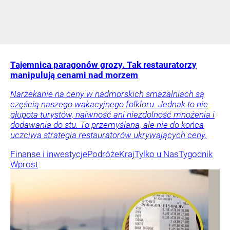
Tajemnica paragonów grozy. Tak restauratorzy
manipulują cenami nad morzem
Narzekanie na ceny w nadmorskich smażalniach są
częścią naszego wakacyjnego folkloru. Jednak to nie
głupota turystów, naiwność ani niezdolność mnożenia i
dodawania do stu. To przemyślana, ale nie do końca
uczciwa strategia restauratorów ukrywających ceny.
Finanse i inwestycje
Podróże
Kraj
Tylko u Nas
Tygodnik
Wprost