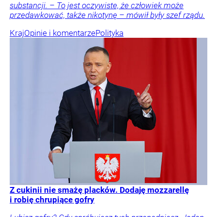
substancji. – To jest oczywiste, że człowiek może
przedawkować, także nikotynę – mówił były szef rządu.
Kraj
Opinie i komentarze
Polityka
Z cukinii nie smażę placków. Dodaję mozzarellę
i robię chrupiące gofry