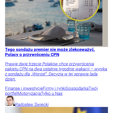
Tego sondażu premier nie może zlekceważyć.
Polacy o przywróceniu CPN
Prawie dwie trzecie Polaków chce przywrócenia
pakietu CPN na dwa ostatnie tygodnie wakacji – wynika
z sondażu dla „Wprost”. Decyzja w tej sprawie lada
dzień.
Finanse i inwestycje
Firmy i rynki
Gospodarka
Twój
portfel
Motoryzacja
Tylko u Nas
Radosław
Święcki