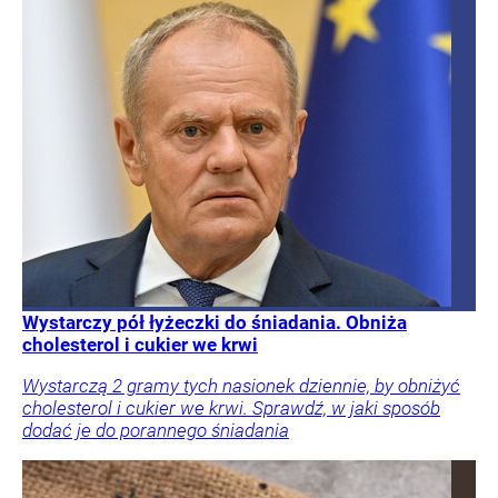
Wystarczy pół łyżeczki do śniadania. Obniża
cholesterol i cukier we krwi
Wystarczą 2 gramy tych nasionek dziennie, by obniżyć
cholesterol i cukier we krwi. Sprawdź, w jaki sposób
dodać je do porannego śniadania