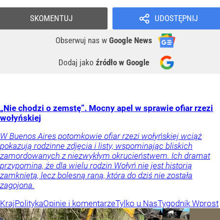
SKOMENTUJ
UDOSTĘPNIJ
Obserwuj nas
w
Google News
Dodaj jako
źródło w Google
„Nie chodzi o zemstę”. Mocny apel w sprawie ofiar rzezi
wołyńskiej
W Buenos Aires potomkowie ofiar rzezi wołyńskiej wciąż
pokazują rodzinne zdjęcia i listy, wspominając bliskich
zamordowanych z niezwykłym okrucieństwem. Ich dramat
przypomina, że dla wielu rodzin Wołyń nie jest historią
zamkniętą, lecz bolesną raną, która do dziś nie została
zagojona.
Kraj
Polityka
Opinie i komentarze
Tylko u Nas
Tygodnik Wprost