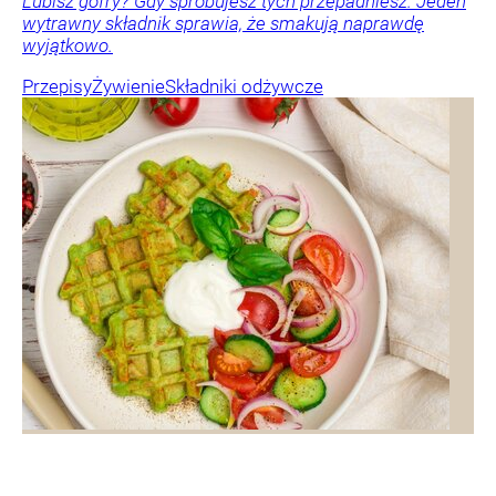
Lubisz gofry? Gdy spróbujesz tych przepadniesz. Jeden
wytrawny składnik sprawia, że smakują naprawdę
wyjątkowo.
Przepisy
Żywienie
Składniki odżywcze