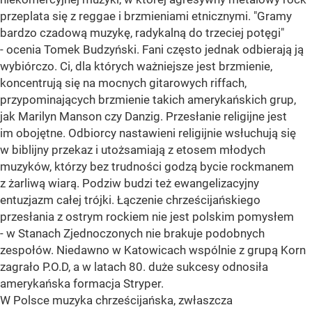
przeplata się z reggae i brzmieniami etnicznymi. "Gramy
bardzo czadową muzykę, radykalną do trzeciej potęgi"
- ocenia Tomek Budzyński. Fani często jednak odbierają ją
wybiórczo. Ci, dla których ważniejsze jest brzmienie,
koncentrują się na mocnych gitarowych riffach,
przypominających brzmienie takich amerykańskich grup,
jak Marilyn Manson czy Danzig. Przesłanie religijne jest
im obojętne. Odbiorcy nastawieni religijnie wsłuchują się
w biblijny przekaz i utożsamiają z etosem młodych
muzyków, którzy bez trudności godzą bycie rockmanem
z żarliwą wiarą. Podziw budzi też ewangelizacyjny
entuzjazm całej trójki. Łączenie chrześcijańskiego
przesłania z ostrym rockiem nie jest polskim pomysłem
- w Stanach Zjednoczonych nie brakuje podobnych
zespołów. Niedawno w Katowicach wspólnie z grupą Korn
zagrało P.O.D, a w latach 80. duże sukcesy odnosiła
amerykańska formacja Stryper.
W Polsce muzyka chrześcijańska, zwłaszcza