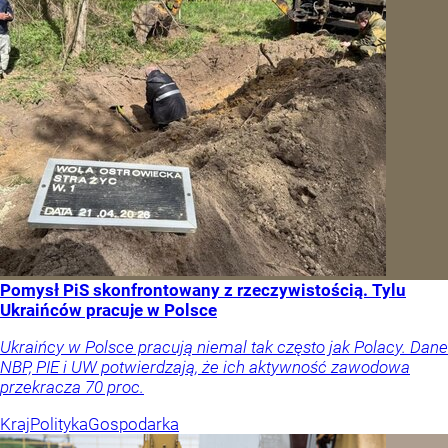
Pomysł PiS skonfrontowany z rzeczywistością. Tylu
Ukraińców pracuje w Polsce
Ukraińcy w Polsce pracują niemal tak często jak Polacy. Dane
NBP, PIE i UW potwierdzają, że ich aktywność zawodowa
przekracza 70 proc.
Kraj
Polityka
Gospodarka