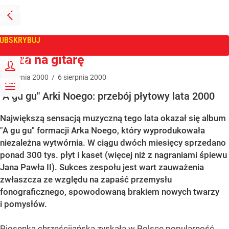
PRZEJDŹ
NA
WPROST
STRONĘ
GŁÓWNĄ
UBSKRYBUJ
Tygodnik Wprost
Msza na gitarę
ZALOGUJ
6
sierpnia
2000
/
6
sierpnia
2000
MENU
"A gu gu" Arki Noego: przebój płytowy lata 2000
Największą sensacją muzyczną tego lata okazał się album
"A gu gu" formacji Arka Noego, który wyprodukowała
niezależna wytwórnia. W ciągu dwóch miesięcy sprzedano
ponad 300 tys. płyt i kaset (więcej niż z nagraniami śpiewu
Jana Pawła II). Sukces zespołu jest wart zauważenia
zwłaszcza ze względu na zapaść przemysłu
fonograficznego, spowodowaną brakiem nowych twarzy
i pomysłów.
Piosenka chrześcijańska zyskała w Polsce popularność