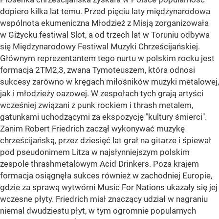
dopiero kilka lat temu. Przed pięciu laty międzynarodowa
wspólnota ekumeniczna Młodzież z Misją zorganizowała
w Giżycku festiwal Slot, a od trzech lat w Toruniu odbywa
się Międzynarodowy Festiwal Muzyki Chrześcijańskiej.
Głównym reprezentantem tego nurtu w polskim rocku jest
formacja 2TM2,3, zwana Tymoteuszem, która odnosi
sukcesy zarówno w kręgach miłośników muzyki metalowej,
jak i młodzieży oazowej. W zespołach tych grają artyści
wcześniej związani z punk rockiem i thrash metalem,
gatunkami uchodzącymi za ekspozycję "kultury śmierci".
Zanim Robert Friedrich zaczął wykonywać muzykę
chrześcijańską, przez dziesięć lat grał na gitarze i śpiewał
pod pseudonimem Litza w najsłynniejszym polskim
zespole thrashmetalowym Acid Drinkers. Poza krajem
formacja osiągnęła sukces również w zachodniej Europie,
gdzie za sprawą wytwórni Music For Nations ukazały się jej
wczesne płyty. Friedrich miał znaczący udział w nagraniu
niemal dwudziestu płyt, w tym ogromnie popularnych