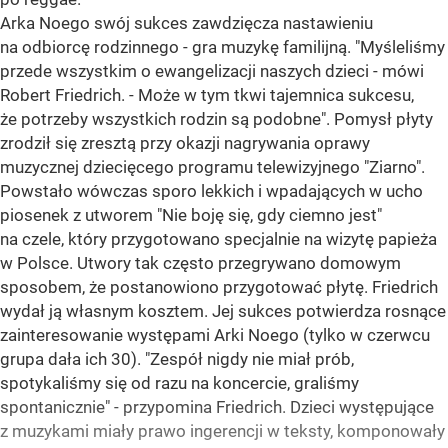
Arka Noego swój sukces zawdzięcza nastawieniu
na odbiorcę rodzinnego - gra muzykę familijną. "Myśleliśmy
przede wszystkim o ewangelizacji naszych dzieci - mówi
Robert Friedrich. - Może w tym tkwi tajemnica sukcesu,
że potrzeby wszystkich rodzin są podobne". Pomysł płyty
zrodził się zresztą przy okazji nagrywania oprawy
muzycznej dziecięcego programu telewizyjnego "Ziarno".
Powstało wówczas sporo lekkich i wpadających w ucho
piosenek z utworem "Nie boję się, gdy ciemno jest"
na czele, który przygotowano specjalnie na wizytę papieża
w Polsce. Utwory tak często przegrywano domowym
sposobem, że postanowiono przygotować płytę. Friedrich
wydał ją własnym kosztem. Jej sukces potwierdza rosnące
zainteresowanie występami Arki Noego (tylko w czerwcu
grupa dała ich 30). "Zespół nigdy nie miał prób,
spotykaliśmy się od razu na koncercie, graliśmy
spontanicznie" - przypomina Friedrich. Dzieci występujące
z muzykami miały prawo ingerencji w teksty, komponowały