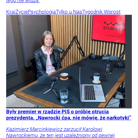
tego nie widzą.
Kraj
Życie
Psychologia
Tylko u Nas
Tygodnik Wprost
Były premier w rządzie PiS o próbie otrucia
prezydenta. „Nawrocki ćpa, nie mówię, że narkotyki”
Kazimierz Marcinkiewicz zarzucił Karolowi
Nawrockiemu, że ten jest uzależniony od pewnej