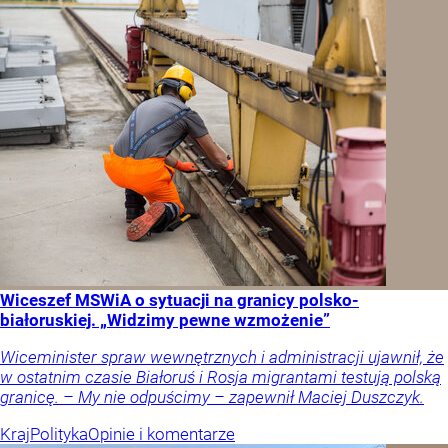
Wiceszef MSWiA o sytuacji na granicy polsko-
białoruskiej. „Widzimy pewne wzmożenie”
Wiceminister spraw wewnętrznych i administracji ujawnił, że
w ostatnim czasie Białoruś i Rosja migrantami testują polską
granicę. – My nie odpuścimy – zapewnił Maciej Duszczyk.
Kraj
Polityka
Opinie i komentarze