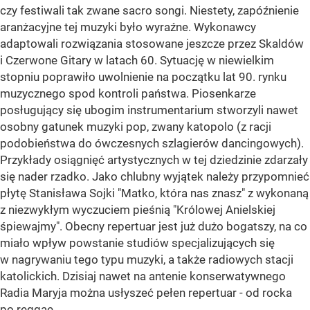
czy festiwali tak zwane sacro songi. Niestety, zapóźnienie
aranżacyjne tej muzyki było wyraźne. Wykonawcy
adaptowali rozwiązania stosowane jeszcze przez Skaldów
i Czerwone Gitary w latach 60. Sytuację w niewielkim
stopniu poprawiło uwolnienie na początku lat 90. rynku
muzycznego spod kontroli państwa. Piosenkarze
posługujący się ubogim instrumentarium stworzyli nawet
osobny gatunek muzyki pop, zwany katopolo (z racji
podobieństwa do ówczesnych szlagierów dancingowych).
Przykłady osiągnięć artystycznych w tej dziedzinie zdarzały
się nader rzadko. Jako chlubny wyjątek należy przypomnieć
płytę Stanisława Sojki "Matko, która nas znasz" z wykonaną
z niezwykłym wyczuciem pieśnią "Królowej Anielskiej
śpiewajmy". Obecny repertuar jest już dużo bogatszy, na co
miało wpływ powstanie studiów specjalizujących się
w nagrywaniu tego typu muzyki, a także radiowych stacji
katolickich. Dzisiaj nawet na antenie konserwatywnego
Radia Maryja można usłyszeć pełen repertuar - od rocka
po reggae.