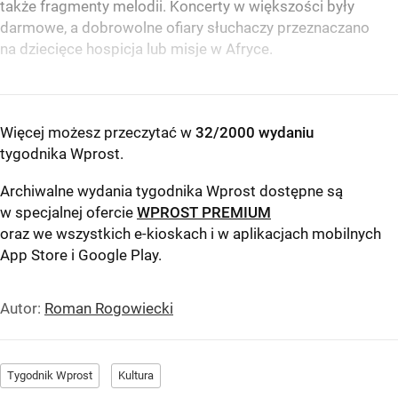
także fragmenty melodii. Koncerty w większości były
darmowe, a dobrowolne ofiary słuchaczy przeznaczano
na dziecięce hospicja lub misje w Afryce.
Więcej możesz przeczytać w
32/2000 wydaniu
tygodnika Wprost
.
Archiwalne wydania tygodnika Wprost dostępne są
w specjalnej ofercie
WPROST PREMIUM
oraz we wszystkich e-kioskach i w aplikacjach mobilnych
App Store
i
Google Play
.
Autor:
Roman Rogowiecki
Tygodnik Wprost
Kultura