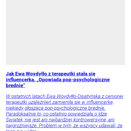
Jak Ewa Woydyłło z terapeutki stała się
influencerką. „Opowiada pop-psychologiczne
brednie”
W ostatnich latach Ewa Woydyłło-Osiatyńska z cenionej
terapeutki uzależnień zamieniła się w influencerkę,
niekiedy głoszącą pop-psychologiczne brednie.
Paradoksalnie to, co ostatnio powiedziała o Idze
Świątek, nie jest ani najbardziej kontrowersyjne, ani
najgroźniejsze. Problem w tym, że wszyscy udawali, że