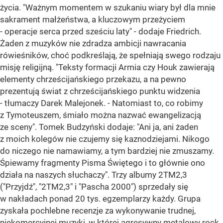
życia. "Ważnym momentem w szukaniu wiary był dla mnie
sakrament małżeństwa, a kluczowym przeżyciem
- operacje serca przed sześciu laty" - dodaje Friedrich.
Żaden z muzyków nie zdradza ambicji nawracania
rówieśników, choć podkreślają, że spełniają swego rodzaju
misję religijną. "Teksty formacji Armia czy Houk zawierają
elementy chrześcijańskiego przekazu, a na pewno
prezentują świat z chrześcijańskiego punktu widzenia
- tłumaczy Darek Malejonek. - Natomiast to, co robimy
z Tymoteuszem, śmiało można nazwać ewangelizacją
ze sceny". Tomek Budzyński dodaje: "Ani ja, ani żaden
z moich kolegów nie czujemy się kaznodziejami. Nikogo
do niczego nie namawiamy, a tym bardziej nie zmuszamy.
Śpiewamy fragmenty Pisma Świętego i to głównie ono
działa na naszych słuchaczy". Trzy albumy 2TM2,3
("Przyjdź", "2TM2,3" i "Pascha 2000") sprzedały się
w nakładach ponad 20 tys. egzemplarzy każdy. Grupa
zyskała pochlebne recenzje za wykonywanie trudnej,
niekomercyjnej muzyki, w której agresywny metalowy rock