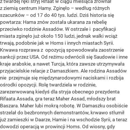
z twardej ręki stryj Rifaat w ciągu miesiąca zrównał
z ziemią centrum Hamy. Zginęło – według różnych
szacunków – od 17 do 40 tys. ludzi. Dziś historia się
powtarza: Hama znów została ukarana za rebelię
przeciwko rodzinie Assadów. W ostrzale i pacyfikacji
miasta zginęło już około 150 ludzi, jednak walki wciąż
trwają, podobnie jak w Homs i innych miastach Syrii.
Krwawa rozprawa z opozycją spowodowała zaostrzenie
sankcji przez USA. Od reżimu odwrócili się Saudowie i inne
kraje arabskie, a nawet Turcja, która zawsze utrzymywała
przyjacielskie relacje z Damaszkiem. Ale rodzina Assadów
nie przejmuje się międzynarodowymi naciskami i rozbija
ośrodki opozycji. Rolę twardziela w rodzinie,
zarezerwowaną kiedyś dla stryja obecnego prezydenta
Rifaata Assada, gra teraz Maher Assad, młodszy brat
Baszara. Maher lubi mokrą robotę. W Damaszku osobiście
strzelał do bezbronnych demonstrantów, krwawo stłumił
już zamieszki w Daarze, Hamie i na wschodzie Syrii, a teraz
dowodzi operacją w prowincji Homs. Od wiosny, gdy