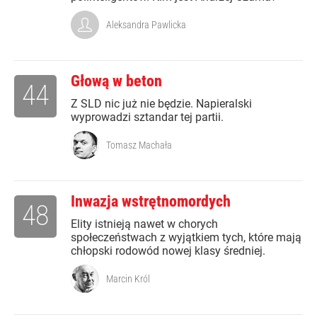
Aleksandra Pawlicka
Głową w beton
44
Z SLD nic już nie będzie. Napieralski
wyprowadzi sztandar tej partii.
Tomasz Machała
Inwazja wstrętnomordych
48
Elity istnieją nawet w chorych
społeczeństwach z wyjątkiem tych, które mają
chłopski rodowód nowej klasy średniej.
Marcin Król