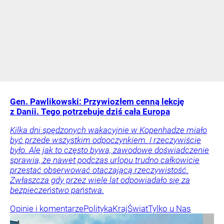
Gen. Pawlikowski: Przywiozłem cenną lekcję
z Danii. Tego potrzebuje dziś cała Europa
Kilka dni spędzonych wakacyjnie w Kopenhadze miało
być przede wszystkim odpoczynkiem. I rzeczywiście
było. Ale jak to często bywa, zawodowe doświadczenie
sprawia, że nawet podczas urlopu trudno całkowicie
przestać obserwować otaczającą rzeczywistość.
Zwłaszcza gdy przez wiele lat odpowiadało się za
bezpieczeństwo państwa.
Opinie i komentarze
Polityka
Kraj
Świat
Tylko u Nas