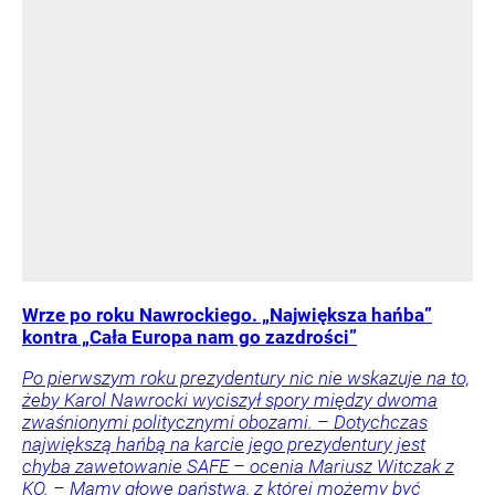
Wrze po roku Nawrockiego. „Największa hańba”
kontra „Cała Europa nam go zazdrości”
Po pierwszym roku prezydentury nic nie wskazuje na to,
żeby Karol Nawrocki wyciszył spory między dwoma
zwaśnionymi politycznymi obozami. – Dotychczas
największą hańbą na karcie jego prezydentury jest
chyba zawetowanie SAFE – ocenia Mariusz Witczak z
KO. – Mamy głowę państwa, z której możemy być