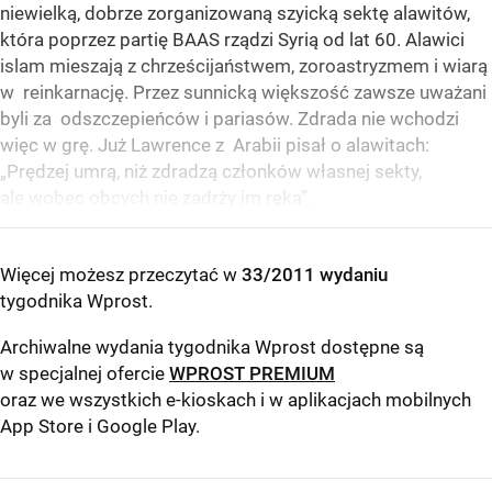
niewielką, dobrze zorganizowaną szyicką sektę alawitów,
która poprzez partię BAAS rządzi Syrią od lat 60. Alawici
islam mieszają z chrześcijaństwem, zoroastryzmem i wiarą
w reinkarnację. Przez sunnicką większość zawsze uważani
byli za odszczepieńców i pariasów. Zdrada nie wchodzi
więc w grę. Już Lawrence z Arabii pisał o alawitach:
„Prędzej umrą, niż zdradzą członków własnej sekty,
ale wobec obcych nie zadrży im ręka”.
Więcej możesz przeczytać w
33/2011 wydaniu
tygodnika Wprost
.
Archiwalne wydania tygodnika Wprost dostępne są
w specjalnej ofercie
WPROST PREMIUM
oraz we wszystkich e-kioskach i w aplikacjach mobilnych
App Store
i
Google Play
.