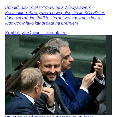
Donald Tusk miał rozmawiać z Władysławem
Kosiniakiem-Kamyszem o wspólnej liście KO i PSL –
donoszą media. Padł też temat wytypowania lidera
ludowców jako kandydata na premiera.
Kraj
Polityka
Opinie i komentarze