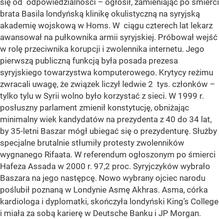
się od odpowiedzialności – ogłosił, zamieniając po śmierci
brata Basila londyńską klinikę okulistyczną na syryjską
akademię wojskową w Homs. W ciągu czterech lat lekarz
awansował na pułkownika armii syryjskiej. Próbował wejść
w rolę przeciwnika korupcji i zwolennika internetu. Jego
pierwszą publiczną funkcją była posada prezesa
syryjskiego towarzystwa komputerowego. Krytycy reżimu
zwracali uwagę, że związek liczył ledwie 2 tys. członków –
tylko tylu w Syrii wolno było korzystać z sieci. W 1999 r.
posłuszny parlament zmienił konstytucję, obniżając
minimalny wiek kandydatów na prezydenta z 40 do 34 lat,
by 35-letni Baszar mógł ubiegać się o prezydenturę. Służby
specjalne brutalnie stłumiły protesty zwolenników
wygnanego Rifaata. W referendum ogłoszonym po śmierci
Hafeza Assada w 2000 r. 97,2 proc. Syryjczyków wybrało
Baszara na jego następcę. Nowo wybrany ojciec narodu
poślubił poznaną w Londynie Asmę Akhras. Asma, córka
kardiologa i dyplomatki, skończyła londyński King’s College
i miała za sobą karierę w Deutsche Banku i JP Morgan.