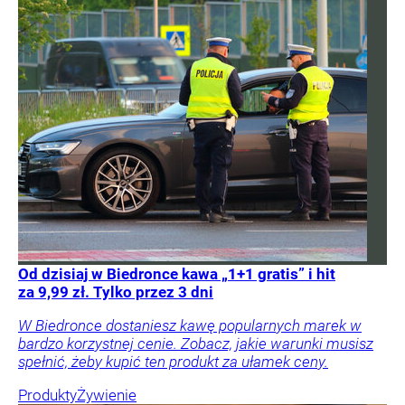
Od dzisiaj w Biedronce kawa „1+1 gratis” i hit
za 9,99 zł. Tylko przez 3 dni
W Biedronce dostaniesz kawę popularnych marek w
bardzo korzystnej cenie. Zobacz, jakie warunki musisz
spełnić, żeby kupić ten produkt za ułamek ceny.
Produkty
Żywienie