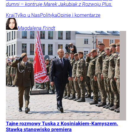
dumni – kontruje Marek Jakubiak z Rozwoju Plus.
Kraj
Tylko u Nas
Polityka
Opinie i komentarze
Magdalena
Frindt
Tajne rozmowy Tuska z Kosiniakiem-Kamyszem.
Stawką stanowisko premiera