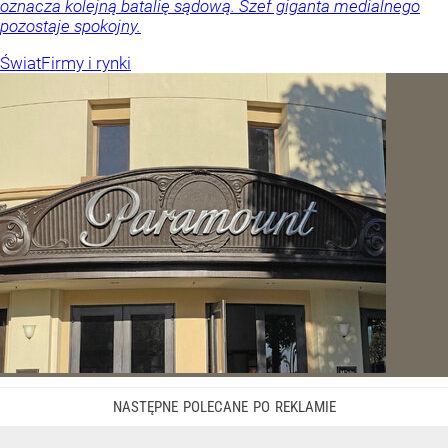
oznacza kolejną batalię sądową. Szef giganta medialnego
pozostaje spokojny.
Świat
Firmy i rynki