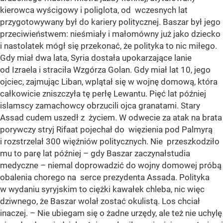
kierowca wyścigowy i poliglota, od wczesnych lat
przygotowywany był do kariery politycznej. Baszar był jego
przeciwieństwem: nieśmiały i małomówny już jako dziecko
i nastolatek mógł się przekonać, że polityka to nic miłego.
Gdy miał dwa lata, Syria dostała upokarzające lanie
od Izraela i straciła Wzgórza Golan. Gdy miał lat 10, jego
ojciec, zajmując Liban, wplątał się w wojnę domową, która
całkowicie zniszczyła tę perłę Lewantu. Pięć lat później
islamscy zamachowcy obrzucili ojca granatami. Stary
Assad cudem uszedł z życiem. W odwecie za atak na brata
porywczy stryj Rifaat pojechał do więzienia pod Palmyrą
i rozstrzelał 300 więźniów politycznych. Nie przeszkodziło
mu to parę lat później – gdy Baszar zaczynałstudia
medyczne – niemal doprowadzić do wojny domowej próbą
obalenia chorego na serce prezydenta Assada. Polityka
w wydaniu syryjskim to ciężki kawałek chleba, nic więc
dziwnego, że Baszar wolał zostać okulistą. Los chciał
inaczej. – Nie ubiegam się o żadne urzędy, ale też nie uchylę