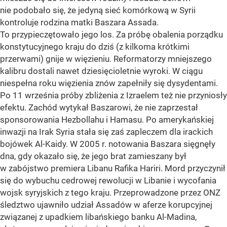
nie podobało się, że jedyną sieć komórkową w Syrii
kontroluje rodzina matki Baszara Assada.
To przypieczętowało jego los. Za próbę obalenia porządku
konstytucyjnego kraju do dziś (z kilkoma krótkimi
przerwami) gnije w więzieniu. Reformatorzy mniejszego
kalibru dostali nawet dziesięcioletnie wyroki. W ciągu
niespełna roku więzienia znów zapełniły się dysydentami.
Po 11 września próby zbliżenia z Izraelem też nie przyniosły
efektu. Zachód wytykał Baszarowi, że nie zaprzestał
sponsorowania Hezbollahu i Hamasu. Po amerykańskiej
inwazji na Irak Syria stała się zaś zapleczem dla irackich
bojówek Al-Kaidy. W 2005 r. notowania Baszara sięgnęły
dna, gdy okazało się, że jego brat zamieszany był
w zabójstwo premiera Libanu Rafika Hariri. Mord przyczynił
się do wybuchu cedrowej rewolucji w Libanie i wycofania
wojsk syryjskich z tego kraju. Przeprowadzone przez ONZ
śledztwo ujawniło udział Assadów w aferze korupcyjnej
związanej z upadkiem libańskiego banku Al-Madina,