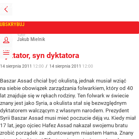
PRZEJDŹ
NA
WPROST
STRONĘ
GŁÓWNĄ
UBSKRYBUJ
Tygodnik Wprost
Autor:
ZALOGUJ
Jakub Mielnik
MENU
Dyktator, syn dyktatora
14
sierpnia
2011
12:00
/
14
sierpnia
2011
12:00
Baszar Assad chciał być okulistą, jednak musiał wziąć
na siebie obowiązek zarządzania folwarkiem, który od 40
lat znajduje się w rękach rodziny. Ten folwark w świecie
znany jest jako Syria, a okulista stał się bezwzględnym
dyktatorem walczącym z własnym narodem. Prezydent
Syrii Baszar Assad musi mieć poczucie déją vu. Kiedy miał
17 lat, jego ojciec Hafez Assad nakazał swojemu bratu
zrobić porządek ze zbuntowanym miastem Hama. Znany