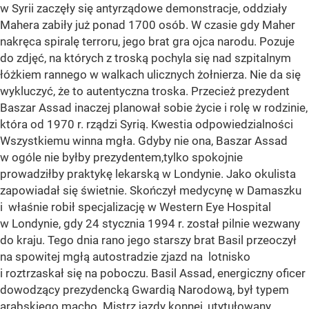
w Syrii zaczęły się antyrządowe demonstracje, oddziały
Mahera zabiły już ponad 1700 osób. W czasie gdy Maher
nakręca spiralę terroru, jego brat gra ojca narodu. Pozuje
do zdjęć, na których z troską pochyla się nad szpitalnym
łóżkiem rannego w walkach ulicznych żołnierza. Nie da się
wykluczyć, że to autentyczna troska. Przecież prezydent
Baszar Assad inaczej planował sobie życie i rolę w rodzinie,
która od 1970 r. rządzi Syrią. Kwestia odpowiedzialności
Wszystkiemu winna mgła. Gdyby nie ona, Baszar Assad
w ogóle nie byłby prezydentem,tylko spokojnie
prowadziłby praktykę lekarską w Londynie. Jako okulista
zapowiadał się świetnie. Skończył medycynę w Damaszku
i właśnie robił specjalizację w Western Eye Hospital
w Londynie, gdy 24 stycznia 1994 r. został pilnie wezwany
do kraju. Tego dnia rano jego starszy brat Basil przeoczył
na spowitej mgłą autostradzie zjazd na lotnisko
i roztrzaskał się na poboczu. Basil Assad, energiczny oficer
dowodzący prezydencką Gwardią Narodową, był typem
arabskiego macho. Mistrz jazdy konnej, utytułowany