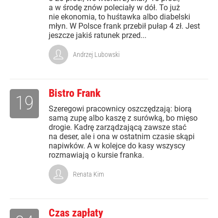
a w środę znów poleciały w dół. To już
nie ekonomia, to huśtawka albo diabelski
młyn. W Polsce frank przebił pułap 4 zł. Jest
jeszcze jakiś ratunek przed...
Andrzej Lubowski
Bistro Frank
19
Szeregowi pracownicy oszczędzają: biorą
samą zupę albo kaszę z surówką, bo mięso
drogie. Kadrę zarządzającą zawsze stać
na deser, ale i ona w ostatnim czasie skąpi
napiwków. A w kolejce do kasy wszyscy
rozmawiają o kursie franka.
Renata Kim
Czas zapłaty