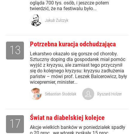
ogląda 700 tys. osób, i jeszcze potem
twierdzić, że na festiwalu było...
Jakub Żulczyk
Potrzebna kuracja odchudzająca
13
Lekarstwo okazało się gorsze od choroby.
Sztuczny doping dla gospodarek miał pomóc
wyjść z kryzysu, ale zamiast tego przyczynił
się do kolejnego kryzysu: kryzysu zadłużenia
państw – mówi prof. Leszek Balcerowicz, były
wicepremier, minister...
Sebastian Stodolak
Ryszard Holzer
Świat na diabelskiej kolejce
17
Akcje wielkich banków w poniedziałek spadły
o 20 proc., we wtorek zyskały 15 proc.,