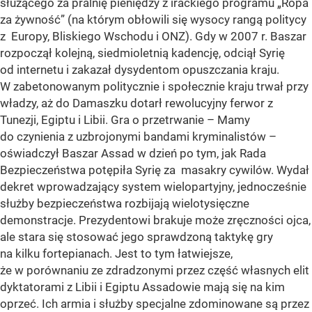
służącego za pralnię pieniędzy z irackiego programu „Ropa
za żywność” (na którym obłowili się wysocy rangą politycy
z Europy, Bliskiego Wschodu i ONZ). Gdy w 2007 r. Baszar
rozpoczął kolejną, siedmioletnią kadencję, odciął Syrię
od internetu i zakazał dysydentom opuszczania kraju.
W zabetonowanym politycznie i społecznie kraju trwał przy
władzy, aż do Damaszku dotarł rewolucyjny ferwor z
Tunezji, Egiptu i Libii. Gra o przetrwanie – Mamy
do czynienia z uzbrojonymi bandami kryminalistów –
oświadczył Baszar Assad w dzień po tym, jak Rada
Bezpieczeństwa potępiła Syrię za masakry cywilów. Wydał
dekret wprowadzający system wielopartyjny, jednocześnie
służby bezpieczeństwa rozbijają wielotysięczne
demonstracje. Prezydentowi brakuje może zręczności ojca,
ale stara się stosować jego sprawdzoną taktykę gry
na kilku fortepianach. Jest to tym łatwiejsze,
że w porównaniu ze zdradzonymi przez część własnych elit
dyktatorami z Libii i Egiptu Assadowie mają się na kim
oprzeć. Ich armia i służby specjalne zdominowane są przez