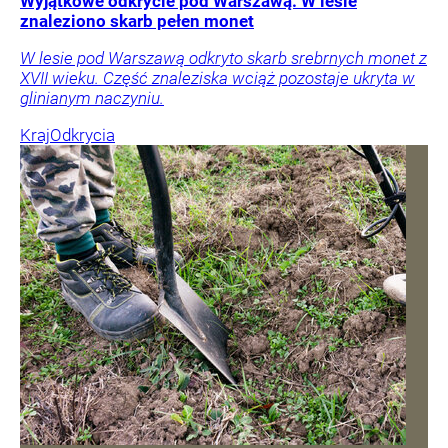
Wyjątkowe odkrycie pod Warszawą. W lesie
znaleziono skarb pełen monet
W lesie pod Warszawą odkryto skarb srebrnych monet z
XVII wieku. Część znaleziska wciąż pozostaje ukryta w
glinianym naczyniu.
Kraj
Odkrycia