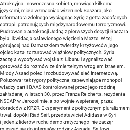
Atrakcyjna i nowoczesna kobieta, mówiąca kilkoma
językami, miała wzmacniać wizerunek Baszara jako
reformatora zdolnego wyciągnąć Syrię z getta zacofanych
satrapii patronujących międzynarodowemu terroryzmowi.
Pudrowanie autokracji Jedną z pierwszych decyzji Baszara
była likwidacja osławionego więzienia Mezze. W tej
górującej nad Damaszkiem twierdzy krzyżowców jego
ojciec kazał torturować więźniów politycznych. Syria
zaczęła wycofywać wojska z Libanu i sygnalizować
gotowość do rozmów ze śmiertelnym wrogiem Izraelem.
Młody Assad polecił rozbudowywać sieć internetową.
Poluzował też rygory polityczne, zapewniające monopol
władzy partii BAAS kontrolowanej przez jego rodzinę –
zakładanej w latach 30. przez Franza Reicherta, rezydenta
NSDAP w Jerozolimie, a po wojnie wspieranej przez
doradców z KPZR. Eksperyment z politycznym pluralizmem
trwał, dopóki Riad Seif, przedstawiciel Adidasa w Syrii
i jeden z liderów ruchu demokratycznego, nie zaczął
mieszać się do interesów rodziny Assada. Seifowi