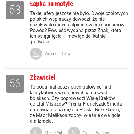
Łapka na motyle
53
Takiej afery jeszcze nie było. Dwoje czołowych
polskich wspinaczy dowodzi, że nie
oszukiwało innych alpinistów ani sponsorów.
Powód? Powieść wydana przez Znak, która
ich osiągnięcia – mówiąc delikatnie –
podważa.
Wojciech Cieśla
Zbawiciel
56
To bodaj najlepszy obcokrajowiec, jaki
kiedykolwiek występował na naszych
boiskach. Czy poprowadzi Wisłę Kraków
do Ligi Mistrzów? Trener Franciszek Smuda
namawia go na grę dla Polski. Nie szkodzi,
że Maor Melikson zdobył właśnie dwa gole
dla Izraela.
Michał Pol
Dariusz Wołowski