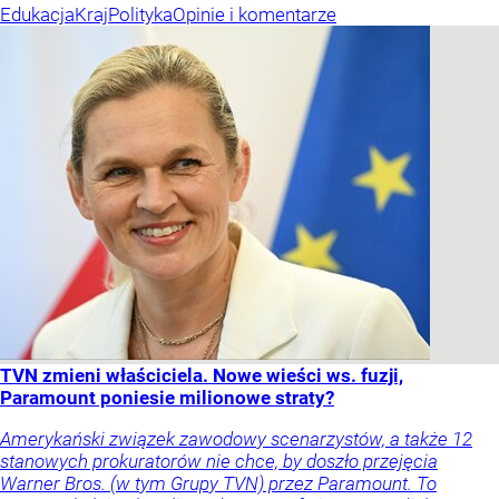
Edukacja
Kraj
Polityka
Opinie i komentarze
TVN zmieni właściciela. Nowe wieści ws. fuzji,
Paramount poniesie milionowe straty?
Amerykański związek zawodowy scenarzystów, a także 12
stanowych prokuratorów nie chce, by doszło przejęcia
Warner Bros. (w tym Grupy TVN) przez Paramount. To