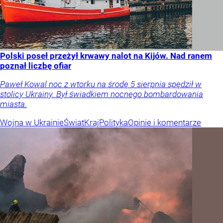
Polski poseł przeżył krwawy nalot na Kijów. Nad ranem
poznał liczbę ofiar
Paweł Kowal noc z wtorku na środę 5 sierpnia spędził w
stolicy Ukrainy. Był świadkiem nocnego bombardowania
miasta.
Wojna w Ukrainie
Świat
Kraj
Polityka
Opinie i komentarze