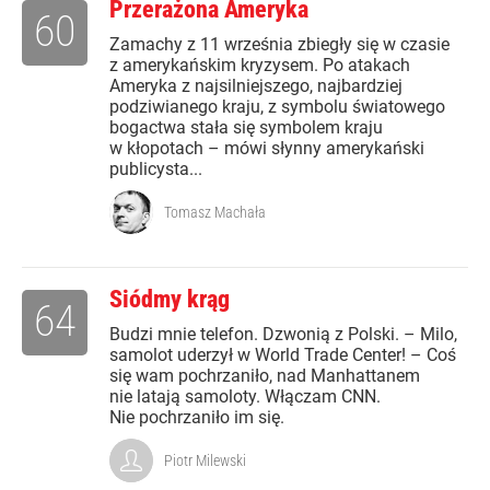
Przerażona Ameryka
60
Zamachy z 11 września zbiegły się w czasie
z amerykańskim kryzysem. Po atakach
Ameryka z najsilniejszego, najbardziej
podziwianego kraju, z symbolu światowego
bogactwa stała się symbolem kraju
w kłopotach – mówi słynny amerykański
publicysta...
Tomasz Machała
Siódmy krąg
64
Budzi mnie telefon. Dzwonią z Polski. – Milo,
samolot uderzył w World Trade Center! – Coś
się wam pochrzaniło, nad Manhattanem
nie latają samoloty. Włączam CNN.
Nie pochrzaniło im się.
Piotr Milewski