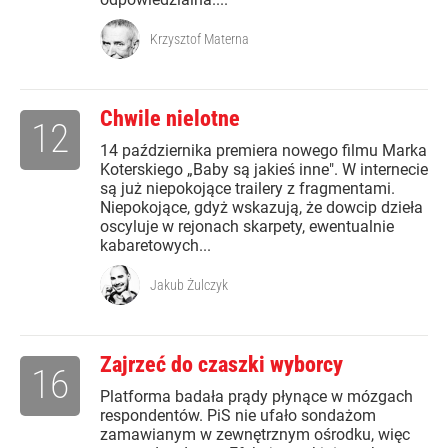
Krzysztof Materna
Chwile nielotne
12
14 października premiera nowego filmu Marka
Koterskiego „Baby są jakieś inne". W internecie
są już niepokojące trailery z fragmentami.
Niepokojące, gdyż wskazują, że dowcip dzieła
oscyluje w rejonach skarpety, ewentualnie
kabaretowych...
Jakub Żulczyk
Zajrzeć do czaszki wyborcy
16
Platforma badała prądy płynące w mózgach
respondentów. PiS nie ufało sondażom
zamawianym w zewnętrznym ośrodku, więc