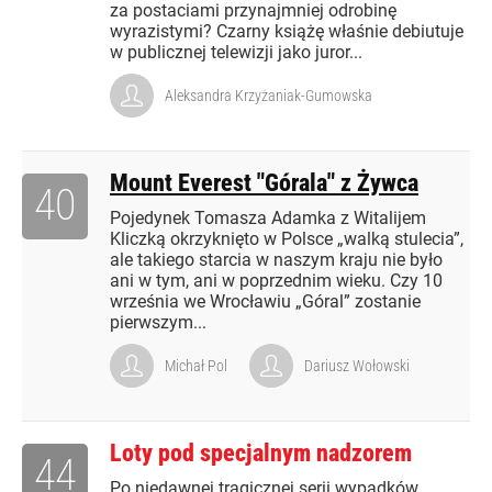
za postaciami przynajmniej odrobinę
wyrazistymi? Czarny książę właśnie debiutuje
w publicznej telewizji jako juror...
Aleksandra Krzyżaniak-Gumowska
Mount Everest "Górala" z Żywca
40
Pojedynek Tomasza Adamka z Witalijem
Kliczką okrzyknięto w Polsce „walką stulecia”,
ale takiego starcia w naszym kraju nie było
ani w tym, ani w poprzednim wieku. Czy 10
września we Wrocławiu „Góral” zostanie
pierwszym...
Michał Pol
Dariusz Wołowski
Loty pod specjalnym nadzorem
44
Po niedawnej tragicznej serii wypadków