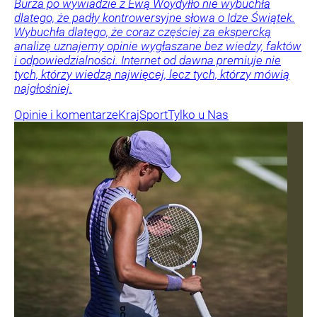
Burza po wywiadzie z Ewą Woydyłło nie wybuchła
dlatego, że padły kontrowersyjne słowa o Idze Świątek.
Wybuchła dlatego, że coraz częściej za ekspercką
analizę uznajemy opinie wygłaszane bez wiedzy, faktów
i odpowiedzialności. Internet od dawna premiuje nie
tych, którzy wiedzą najwięcej, lecz tych, którzy mówią
najgłośniej.
Opinie i komentarze
Kraj
Sport
Tylko u Nas