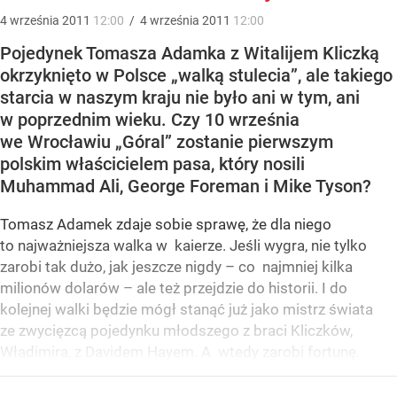
4
września
2011
12:00
/
4
września
2011
12:00
Pojedynek Tomasza Adamka z Witalijem Kliczką
okrzyknięto w Polsce „walką stulecia”, ale takiego
starcia w naszym kraju nie było ani w tym, ani
w poprzednim wieku. Czy 10 września
we Wrocławiu „Góral” zostanie pierwszym
polskim właścicielem pasa, który nosili
Muhammad Ali, George Foreman i Mike Tyson?
Tomasz Adamek zdaje sobie sprawę, że dla niego
to najważniejsza walka w kaierze. Jeśli wygra, nie tylko
zarobi tak dużo, jak jeszcze nigdy – co najmniej kilka
milionów dolarów – ale też przejdzie do historii. I do
kolejnej walki będzie mógł stanąć już jako mistrz świata
ze zwycięzcą pojedynku młodszego z braci Kliczków,
Władimira, z Davidem Hayem. A wtedy zarobi fortunę.