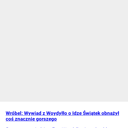
Wróbel: Wywiad z Woydyłło o Idze Świątek obnażył
coś znacznie gorszego