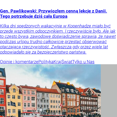
Gen. Pawlikowski: Przywiozłem cenną lekcję z Danii.
Tego potrzebuje dziś cała Europa
Kilka dni spędzonych wakacyjnie w Kopenhadze miało być
przede wszystkim odpoczynkiem. I rzeczywiście było. Ale jak
to często bywa, zawodowe doświadczenie sprawia, że nawet
podczas urlopu trudno całkowicie przestać obserwować
otaczającą rzeczywistość. Zwłaszcza gdy przez wiele lat
odpowiadało się za bezpieczeństwo państwa.
Opinie i komentarze
Polityka
Kraj
Świat
Tylko u Nas