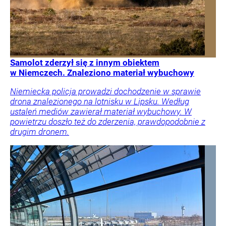
Samolot zderzył się z innym obiektem
w Niemczech. Znaleziono materiał wybuchowy
Niemiecka policja prowadzi dochodzenie w sprawie
drona znalezionego na lotnisku w Lipsku. Według
ustaleń mediów zawierał materiał wybuchowy. W
powietrzu doszło też do zderzenia, prawdopodobnie z
drugim dronem.