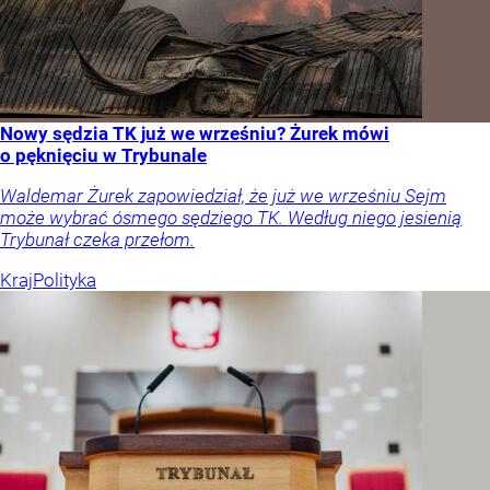
Nowy sędzia TK już we wrześniu? Żurek mówi
o pęknięciu w Trybunale
Waldemar Żurek zapowiedział, że już we wrześniu Sejm
może wybrać ósmego sędziego TK. Według niego jesienią
Trybunał czeka przełom.
Kraj
Polityka