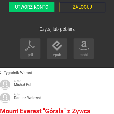
UTWÓRZ KONTO
ZALOGUJ
Czytaj lub pobierz
pdf
epub
mobi
Tygodnik Wprost
Autor:
Michał Pol
Autor:
Dariusz Wołowski
Mount Everest "Górala" z Żywca