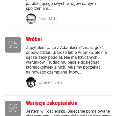
paraliżującego swych wrogów samym
spojrzeniem....
Marcin Meller
Wróbel
95
Zapytałem „a co z Adamkiem? znasz go?".
odpowiedział: „Bardzo lubię Adamka, ale nie
sądzę, żeby podołał. Nie ma fizycznych
warunków. Trudno mu będzie dosięgnąć
któregokolwiek z nich. Musimy poczekać
na nowego czempiona, który...
Zbigniew Hołdys
Wariacje zakopiańskie
96
Jestem w Kościelisku. Bajecznie pomalowane