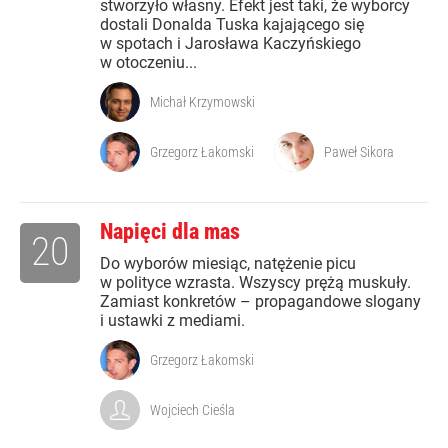
stworzyło własny. Efekt jest taki, że wyborcy
dostali Donalda Tuska kajającego się
w spotach i Jarosława Kaczyńskiego
w otoczeniu...
Michał Krzymowski
Grzegorz Łakomski
Paweł Sikora
Napięci dla mas
20
Do wyborów miesiąc, natężenie picu
w polityce wzrasta. Wszyscy prężą muskuły.
Zamiast konkretów – propagandowe slogany
i ustawki z mediami.
Grzegorz Łakomski
Wojciech Cieśla