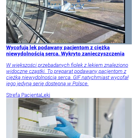
Wycofują lek podawany pacjentom z ciężką
niewydolnością serca. Wykryto zanieczyszczenia
W większości przebadanych fiolek z lekiem znaleziono
widoczne cząstki. To preparat podawany pacjentom z
ciężką niewydolnością serca. GIF natychmiast wycofał
jego jedyną serię dostępną w Polsce.
Strefa Pacjenta
Leki