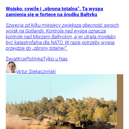
Wojsko, cywile i „obrona totalna”. Ta wyspa
zamienia się w fortecę na środku Bałtyku
Szwecja od kilku miesięcy zwiększa obecność swoich
wojsk na Gotlandii. Kontrola nad wyspą oznacza
kontrolę nad Morzem Bałtyckim, a jej utrata mogłaby
być katastrofalna dla NATO. W razie potrzeby wyspa
przejdzie do „obrony totalnej”.
Świat
Kraj
Polityka
Tylko u Nas
Artur
Siekaczyński