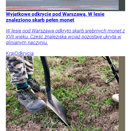
Wyjątkowe odkrycie pod Warszawą. W lesie
znaleziono skarb pełen monet
W lesie pod Warszawą odkryto skarb srebrnych monet z
XVII wieku. Część znaleziska wciąż pozostaje ukryta w
glinianym naczyniu.
Kraj
Odkrycia