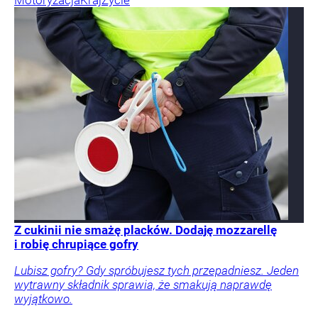
Motoryzacja
Kraj
Życie
Z cukinii nie smażę placków. Dodaję mozzarellę
i robię chrupiące gofry
Lubisz gofry? Gdy spróbujesz tych przepadniesz. Jeden
wytrawny składnik sprawia, że smakują naprawdę
wyjątkowo.