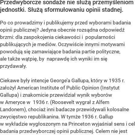
Przedwyborcze sondaże nie służą przemyśleniom
jednostki. Służą sformułowaniu opinii stadnej.
Po co prowadzimy i publikujemy przed wyborami badania
opinii publicznej? Jedyna obecnie rozsądna odpowiedź
brzmi: dla zaspokojenia ciekawości i popularności
publikujących je mediów. Oczywiście innymi motywami
powodują się zamawiające badania partie polityczne,
ale także wątpię, by naprawdę ich wyniki im się
przydawały.
Ciekawe były intencje George’a Gallupa, który w 1935 r.
założył American Institute of Public Opinion (Instytut
Gallupa) i znakomicie przewidział wynik wyborów
w Ameryce w 1936 r. (Roosevelt wygrał z Alfem
Landonem), chociaż inni badacze przewidywali kolosalne
zwycięstwo republikanina. W tymże 1936 r. Gallup
w wykładzie wygłoszonym na Princeton wyjaśniał sens i cel
badania przedwyborczej opinii publicznej. Celem nie jest