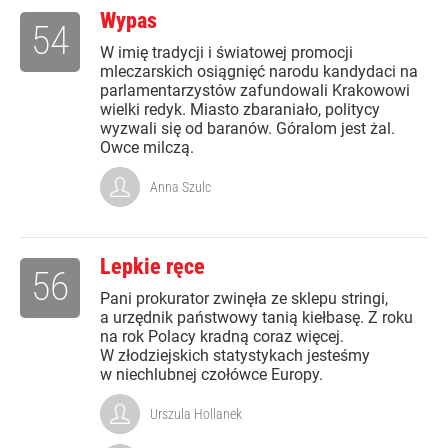
Wypas
54
W imię tradycji i światowej promocji
mleczarskich osiągnięć narodu kandydaci na
parlamentarzystów zafundowali Krakowowi
wielki redyk. Miasto zbaraniało, politycy
wyzwali się od baranów. Góralom jest żal.
Owce milczą.
Anna Szulc
Lepkie ręce
56
Pani prokurator zwinęła ze sklepu stringi,
a urzędnik państwowy tanią kiełbasę. Z roku
na rok Polacy kradną coraz więcej.
W złodziejskich statystykach jesteśmy
w niechlubnej czołówce Europy.
Urszula Hollanek