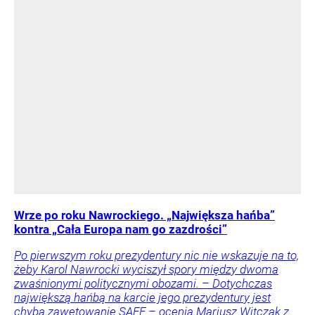
Wrze po roku Nawrockiego. „Największa hańba”
kontra „Cała Europa nam go zazdrości”
Po pierwszym roku prezydentury nic nie wskazuje na to,
żeby Karol Nawrocki wyciszył spory między dwoma
zwaśnionymi politycznymi obozami. – Dotychczas
największą hańbą na karcie jego prezydentury jest
chyba zawetowanie SAFE – ocenia Mariusz Witczak z