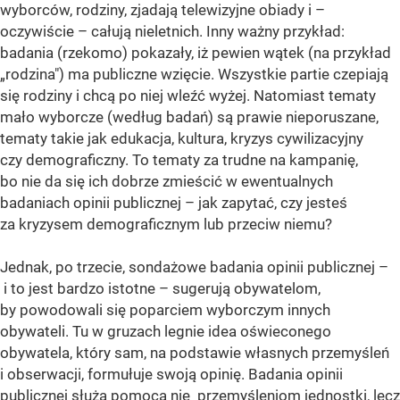
wyborców, rodziny, zjadają telewizyjne obiady i –
oczywiście – całują nieletnich. Inny ważny przykład:
badania (rzekomo) pokazały, iż pewien wątek (na przykład
„rodzina") ma publiczne wzięcie. Wszystkie partie czepiają
się rodziny i chcą po niej wleźć wyżej. Natomiast tematy
mało wyborcze (według badań) są prawie nieporuszane,
tematy takie jak edukacja, kultura, kryzys cywilizacyjny
czy demograficzny. To tematy za trudne na kampanię,
bo nie da się ich dobrze zmieścić w ewentualnych
badaniach opinii publicznej – jak zapytać, czy jesteś
za kryzysem demograficznym lub przeciw niemu?
Jednak, po trzecie, sondażowe badania opinii publicznej –
i to jest bardzo istotne – sugerują obywatelom,
by powodowali się poparciem wyborczym innych
obywateli. Tu w gruzach legnie idea oświeconego
obywatela, który sam, na podstawie własnych przemyśleń
i obserwacji, formułuje swoją opinię. Badania opinii
publicznej służą pomocą nie przemyśleniom jednostki, lecz