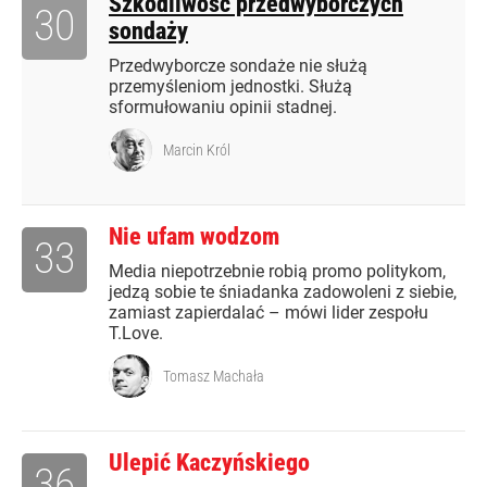
Szkodliwość przedwyborczych
30
sondaży
Przedwyborcze sondaże nie służą
przemyśleniom jednostki. Służą
sformułowaniu opinii stadnej.
Marcin Król
Nie ufam wodzom
33
Media niepotrzebnie robią promo politykom,
jedzą sobie te śniadanka zadowoleni z siebie,
zamiast zapierdalać – mówi lider zespołu
T.Love.
Tomasz Machała
Ulepić Kaczyńskiego
36