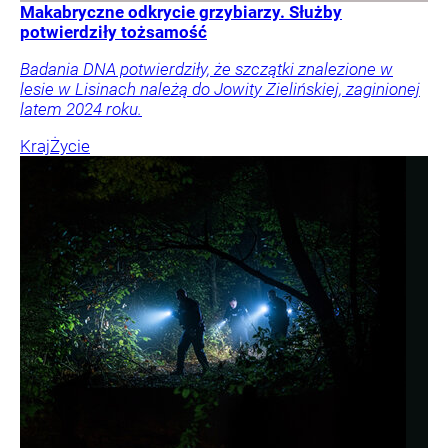
Makabryczne odkrycie grzybiarzy. Służby
potwierdziły tożsamość
Badania DNA potwierdziły, że szczątki znalezione w
lesie w Lisinach należą do Jowity Zielińskiej, zaginionej
latem 2024 roku.
Kraj
Życie