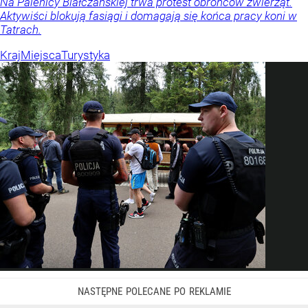
Na Palenicy Białczańskiej trwa protest obrońców zwierząt.
Aktywiści blokują fasiągi i domagają się końca pracy koni w
Tatrach.
Kraj
Miejsca
Turystyka