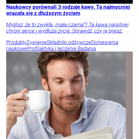
Naukowcy porównali 3 rodzaje kawy. Ta najmocniej
wiązała się z dłuższym życiem
Myślisz, że to zwykła „mała czarna”? Ta kawa najsilniej
chroni serce i wydłuża życie. Sprawdź, czy ją pijesz.
Produkty
Żywienie
Składniki odżywcze
Doniesienia
naukowe
Profilaktyka i leczenie
Badania