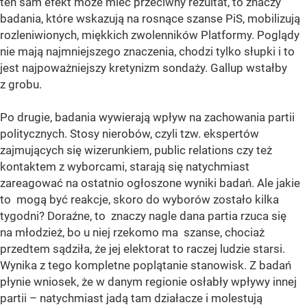
ten sam efekt może mieć przeciwny rezultat, to znaczy
badania, które wskazują na rosnące szanse PiS, mobilizują
rozleniwionych, miękkich zwolenników Platformy. Poglądy
nie mają najmniejszego znaczenia, chodzi tylko słupki i to
jest najpoważniejszy kretynizm sondaży. Gallup wstałby
z grobu.
Po drugie, badania wywierają wpływ na zachowania partii
politycznych. Stosy nierobów, czyli tzw. ekspertów
zajmujących się wizerunkiem, public relations czy też
kontaktem z wyborcami, starają się natychmiast
zareagować na ostatnio ogłoszone wyniki badań. Ale jakie
to mogą być reakcje, skoro do wyborów zostało kilka
tygodni? Doraźne, to znaczy nagle dana partia rzuca się
na młodzież, bo u niej rzekomo ma szanse, chociaż
przedtem sądziła, że jej elektorat to raczej ludzie starsi.
Wynika z tego kompletne poplątanie stanowisk. Z badań
płynie wniosek, że w danym regionie osłabły wpływy innej
partii – natychmiast jadą tam działacze i molestują