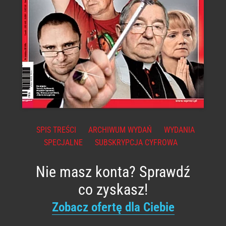
SPIS TREŚCI
ARCHIWUM WYDAŃ
WYDANIA
SPECJALNE
SUBSKRYPCJA CYFROWA
Nie masz konta? Sprawdź
co zyskasz!
Zobacz ofertę dla Ciebie