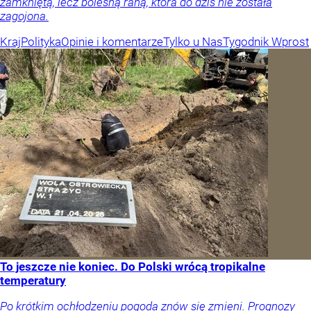
zamkniętą, lecz bolesną raną, która do dziś nie została
zagojona.
Kraj
Polityka
Opinie i komentarze
Tylko u Nas
Tygodnik Wprost
To jeszcze nie koniec. Do Polski wrócą tropikalne
temperatury
Po krótkim ochłodzeniu pogoda znów się zmieni. Prognozy