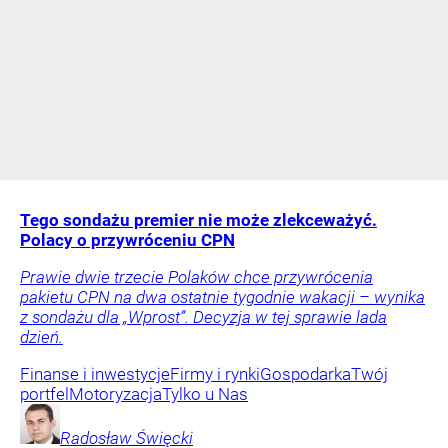
Tego sondażu premier nie może zlekceważyć.
Polacy o przywróceniu CPN
Prawie dwie trzecie Polaków chce przywrócenia
pakietu CPN na dwa ostatnie tygodnie wakacji – wynika
z sondażu dla „Wprost”. Decyzja w tej sprawie lada
dzień.
Finanse i inwestycje
Firmy i rynki
Gospodarka
Twój
portfel
Motoryzacja
Tylko u Nas
Radosław
Święcki