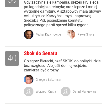
Gdy zaczyna się kampania, prezes PiS sięga
po łagodniejszą retorykę oraz lepsze i mniej
wygodne garnitury. A sztabowcy mają główny
cel: ukryć, co Kaczyński myśli naprawdę.
Siedziba PiS, posiedzenie komitetu
politycznego partii sprzed kilku tygodni.
Michał Krzymowski
Paweł Sikora
Skok do Senatu
40
Grzegorz Bierecki, szef SKOK, do polityki idzie
bez rozgłosu. Ale jeśli do niej wejdzie,
zamierza być groźny.
Grzegorz Łakomski
Wojciech Cieśla
Daniel Markiewicz