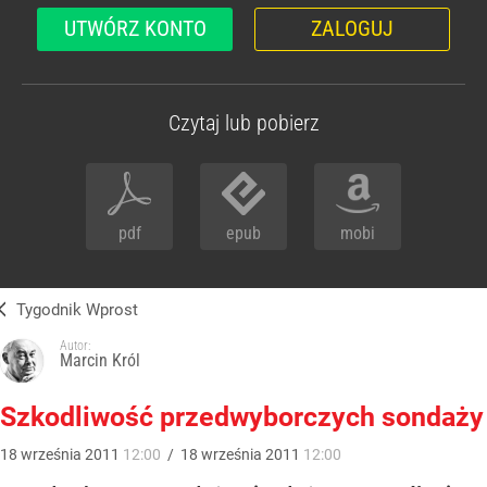
UTWÓRZ KONTO
ZALOGUJ
Czytaj lub pobierz
pdf
epub
mobi
Tygodnik Wprost
Autor:
Marcin Król
Szkodliwość przedwyborczych sondaży
18
września
2011
12:00
/
18
września
2011
12:00