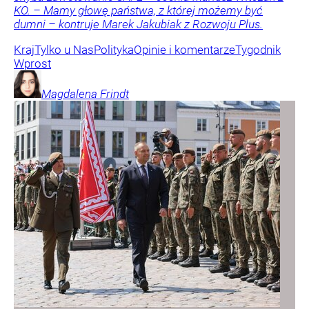
KO. – Mamy głowę państwa, z której możemy być
dumni – kontruje Marek Jakubiak z Rozwoju Plus.
Kraj
Tylko u Nas
Polityka
Opinie i komentarze
Tygodnik
Wprost
Magdalena
Frindt