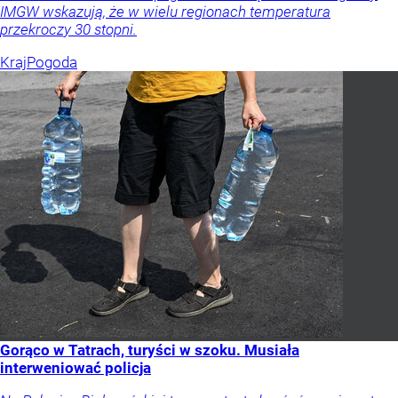
IMGW wskazują, że w wielu regionach temperatura
przekroczy 30 stopni.
Kraj
Pogoda
Gorąco w Tatrach, turyści w szoku. Musiała
interweniować policja