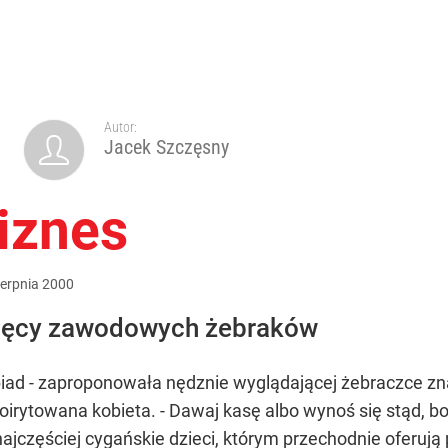
Autor:
Jacek Szczęsny
iznes
ierpnia
2000
ysięcy zawodowych żebraków
biad - zaproponowała nędznie wyglądającej żebraczce zna
oirytowana kobieta. - Dawaj kasę albo wynoś się stąd, bo 
 najczęściej cygańskie dzieci, którym przechodnie oferuj