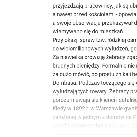
przyjeżdżają pracownicy, jak są ub
a nawet przed kościołami - opowia
a swoje obserwacje przekazywał d
włamywano się do mieszkań.
Przy okazji spraw tzw. łódzkiej oś
do wielomilionowych wyłudzeń, gd
Za niewielką prowizję żebracy zga
brudnych pieniędzy. Formalnie nic 
za dużo mówić, po prostu znikali 
Dombasa. Podczas toczącego się w
wyłudzających towary. Żebracy pra
porozumiewają się klienci i detaliśc
Kiedy w 1892 r. w Warszawie gwałto
założonej w jednym z domów na Po
wyrafinowane techniki żebrania. Z