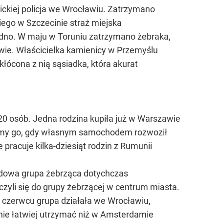
ckiej policja we Wrocławiu. Zatrzymano
iego w Szczecinie straż miejska
odno. W maju w Toruniu zatrzymano żebraka,
owie. Właścicielka kamienicy w Przemyślu
kłócona z nią sąsiadka, która akurat
20 osób. Jedna rodzina kupiła już w Warszawie
liśmy go, gdy własnym samochodem rozwoził
 pracuje kilka-dziesiąt rodzin z Rumunii
rodowa grupa żebrząca dotychczas
yli się do grupy żebrzącej w centrum miasta.
W czerwcu grupa działała we Wrocławiu,
nie łatwiej utrzymać niż w Amsterdamie