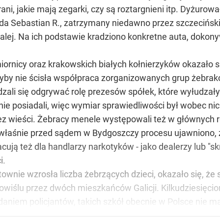
rani, jakie mają zegarki, czy są roztargnieni itp. Dyżur
da Sebastian R., zatrzymany niedawno przez szczeciński
alej. Na ich podstawie kradziono konkretne auta, doko
miornicy oraz krakowskich białych kołnierzyków okazało s
yby nie ścisła współpraca zorganizowanych grup żebrak
dzali się odgrywać rolę prezesów spółek, które wyłudzał
nie posiadali, więc wymiar sprawiedliwości był wobec nic
bez wieści. Żebracy menele występowali też w głównych r
łaśnie przed sądem w Bydgoszczy procesu ujawniono, że 
cują też dla handlarzy narkotyków - jako dealerzy lub "
i.
wnie wzrosła liczba żebrzących dzieci, okazało się, że s
wiślu przez dwóch mieszkańców Galicji. Kilkudziesięcio
daniem policjantów, takich szkół obecnie w Polsce nie m