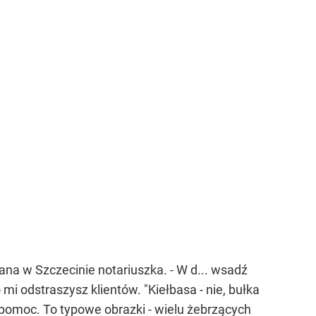
na w Szczecinie notariuszka. - W d... wsadź
mi odstraszysz klientów. "Kiełbasa - nie, bułka
ą pomoc. To typowe obrazki - wielu żebrzących