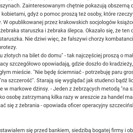
 szynach. Zainteresowanym chętnie pokazują obszerną 
 kobietami, gdyż o pomoc proszą też osoby, które rzeczy
. W opublikowanej przez krakowskich socjologów książc
braka staruszka i żebraka ślepca. Okazało się, że ten d
staruszka. Nie dziwi więc, że fałszywi chorzy kombatanci
rotezy.
ku złotych na bilet do domu" - tak najczęściej proszą o m
racy szczegółowo opowiadają, gdzie doszło do kradzieży
m mieście. "Nie będę ściemniać - potrzebuję paru groszy
a szczerość". Starają się wyglądać jak studenci bądź lic
rane w markowe dżinsy. - Jeden z żebrzących metodą "na 
ko osobę zatrzymaną kilka razy w areszcie za handel mari
 się z żebrania - opowiada oficer operacyjny szczecińskie
 Ustawiałem się przed bankiem, siedzibą bogatej firmy 