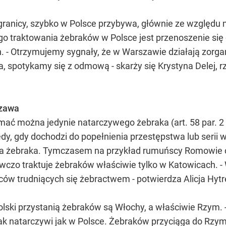
anicy, szybko w Polsce przybywa, głównie ze względu na
go traktowania żebraków w Polsce jest przenoszenie si
. - Otrzymujemy sygnały, że w Warszawie działają zorg
a, spotykamy się z odmową - skarży się Krystyna Delej, r
zawa
mać można jedynie natarczywego żebraka (art. 58 par. 
, gdy dochodzi do popełnienia przestępstwa lub serii w
alia żebraka. Tymczasem na przykład rumuńscy Romowie 
owczo traktuje żebraków właściwie tylko w Katowicach. -
ców trudniących się żebractwem - potwierdza Alicja Hy
ski przystanią żebraków są Włochy, a właściwie Rzym. -
 tak natarczywi jak w Polsce. Żebraków przyciąga do Rz