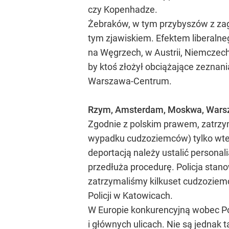
czy Kopenhadze.
Żebraków, w tym przybyszów z zagr
tym zjawiskiem. Efektem liberalne
na Węgrzech, w Austrii, Niemczech
by ktoś złożył obciążające zeznani
Warszawa-Centrum.
Rzym, Amsterdam, Moskwa, Wars
Zgodnie z polskim prawem, zatrzy
wypadku cudzoziemców) tylko wtedy
deportacją należy ustalić person
przedłuża procedurę. Policja stan
zatrzymaliśmy kilkuset cudzoziem
Policji w Katowicach.
W Europie konkurencyjną wobec Pol
i głównych ulicach. Nie są jednak