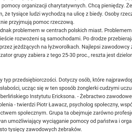
, pomocy organizacji charytatywnych. Chcą pieniędzy. Ż
że tysiące ludzi wychodzą na ulicę z biedy. Osoby rzecz
tnie przyjmują pomoc rzeczową.
 jednak problemem w centrach polskich miast. Problemem
ieście rozwożeni są samochodami. Po drodze przebierają 
rzez jeżdżących na łyżworolkach. Najlepsi zawodowcy za
izator grupy zabiera z tego 25-30 proc., reszta jest dzie
 typ przedsiębiorczości. Dotyczy osób, które najprawdo
słabości, ucząc się w ten sposób żonglerki cudzymi uczu
berlińskiego Instytutu Ericksona. - Żebractwo zawodow
lenia - twierdzi Piotr Ławacz, psycholog społeczny, wsp
ractwem społecznym. Grupa ta obejmuje zarówno profesjo
awan umożliwiający wyciąganie pomocy od państwa i orga
uż sto tysięcy zawodowych żebraków.