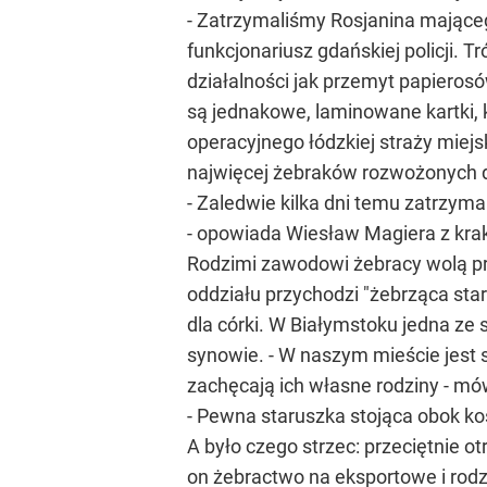
- Zatrzymaliśmy Rosjanina mająceg
funkcjonariusz gdańskiej policji.
działalności jak przemyt papiero
są jednakowe, laminowane kartki, 
operacyjnego łódzkiej straży miejs
najwięcej żebraków rozwożonych d
- Zaledwie kilka dni temu zatrzy
- opowiada Wiesław Magiera z krak
Rodzimi zawodowi żebracy wolą pr
oddziału przychodzi "żebrząca star
dla córki. W Białymstoku jedna ze
synowie. - W naszym mieście jest 
zachęcają ich własne rodziny - m
- Pewna staruszka stojąca obok kośc
A było czego strzec: przeciętnie ot
on żebractwo na eksportowe i rodzi