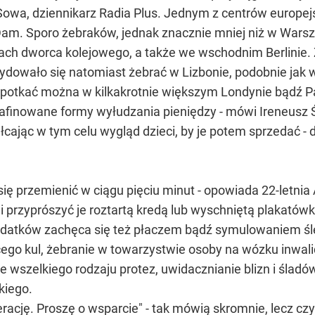
 Sowa, dziennikarz Radia Plus. Jednym z centrów europe
 Dam. Sporo żebraków, jednak znacznie mniej niż w War
ch dworca kolejowego, a także we wschodnim Berlinie. 
ydowało się natomiast żebrać w Lizbonie, podobnie jak 
potkać można w kilkakrotnie większym Londynie bądź Par
rafinowane formy wyłudzania pieniędzy - mówi Ireneusz 
cając w tym celu wygląd dzieci, by je potem sprzedać - 
ę przemienić w ciągu pięciu minut - opowiada 22-letni
 i przyprószyć je roztartą kredą lub wyschniętą plakató
 datków zachęca się też płaczem bądź symulowaniem ślep
ego kul, żebranie w towarzystwie osoby na wózku inwali
e wszelkiego rodzaju protez, uwidacznianie blizn i śladów
kiego.
ację. Proszę o wsparcie" - tak mówią skromnie, lecz czy