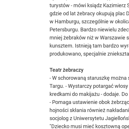
turystów - mówi ksiądz Kazimierz
gdzie od lat żebracy okupują plac
w Hamburgu, szczególnie w okolica
Petersburgu. Bardzo niewielu zdec
mniej żebraków niż w Warszawie s
kunsztem. Istnieją tam bardzo wy
produkowano, specjalnie zniekształ
Teatr żebraczy
- W schorowaną staruszkę można si
Targu. - Wystarczy potargać włosy
kredkami do makijażu - dodaje. Do
- Pomaga ustawienie obok żebrząc
hojności skłania również nakładani
socjolog z Uniwersytetu Jagiellońs
"Dziecko musi mieć kosztowną oper