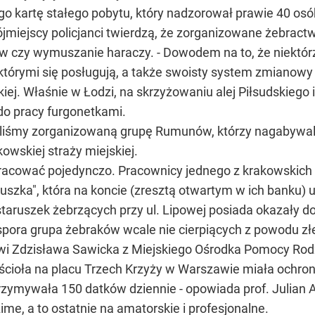
o kartę stałego pobytu, który nadzorował prawie 40 os
 Trójmiejscy policjanci twierdzą, że zorganizowane żebr
sów czy wymuszanie haraczy. - Dowodem na to, że niektó
którymi się posługują, a także swoisty system zmianowy
kiej. Właśnie w Łodzi, na skrzyżowaniu alej Piłsudskiego 
o pracy furgonetkami.
maliśmy zorganizowaną grupę Rumunów, którzy nagabywa
owskiej straży miejskiej.
acować pojedynczo. Pracownicy jednego z krakowskich ba
uszka", która na koncie (zresztą otwartym w ich banku) uz
 staruszek żebrzących przy ul. Lipowej posiada okazały
spora grupa żebraków wcale nie cierpiących z powodu zł
ówi Zdzisława Sawicka z Miejskiego Ośrodka Pomocy Rod
ioła na placu Trzech Krzyży w Warszawie miała ochroniarza
rzymywała 150 datków dziennie - opowiada prof. Julian Aul
me, a to ostatnie na amatorskie i profesjonalne.