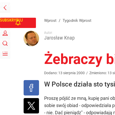
PRZEJDŹ
Udostępnij
0
Skomentuj
NA
WPROST
STRONĘ
GŁÓWNĄ
SUBSKRYBUJ
Wprost
/
Tygodnik Wprost
ZALOGUJ
Autor:
Jarosław Knap
SZUKAJ
MENU
Żebraczy b
Dodano:
13
sierpnia
2000
/
Zmieniono:
13
s
W Polsce działa sto t
Proszę pójść ze mną, kupię pani o
sobie swój obiad - odpowiedziała p
- nie. Dać pieniądz" - odpowiadają