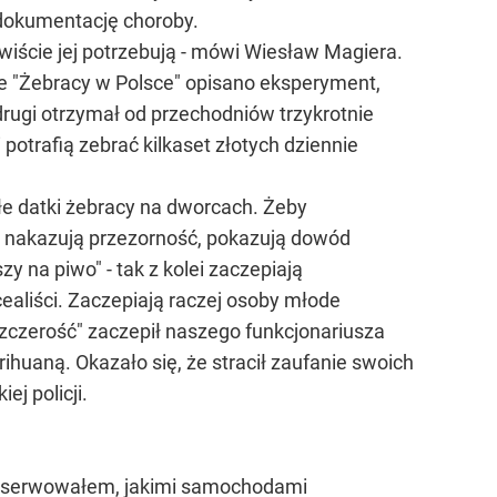
dokumentację choroby.
wiście jej potrzebują - mówi Wiesław Magiera.
e "Żebracy w Polsce" opisano eksperyment,
rugi otrzymał od przechodniów trzykrotnie
 potrafią zebrać kilkaset złotych dziennie
ałe datki żebracy na dworcach. Żeby
, nakazują przezorność, pokazują dowód
 na piwo" - tak z kolei zaczepiają
ealiści. Zaczepiają raczej osoby młode
szczerość" zaczepił naszego funkcjonariusza
huaną. Okazało się, że stracił zaufanie swoich
j policji.
i obserwowałem, jakimi samochodami