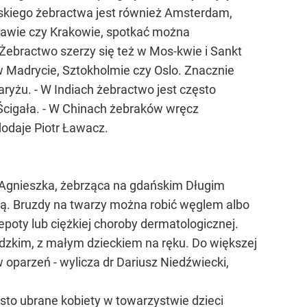
jskiego żebractwa jest również Amsterdam,
szawie czy Krakowie, spotkać można
Żebractwo szerzy się też w Mos-kwie i Sankt
w Madrycie, Sztokholmie czy Oslo. Znacznie
yżu. - W Indiach żebractwo jest często
Ścigała. - W Chinach żebraków wręcz
dodaje Piotr Ławacz.
a Agnieszka, żebrząca na gdańskim Długim
wką. Bruzdy na twarzy można robić węglem albo
oty lub ciężkiej choroby dermatologicznej.
dzkim, z małym dzieckiem na ręku. Do większej
 oparzeń - wylicza dr Dariusz Niedźwiecki,
sto ubrane kobiety w towarzystwie dzieci