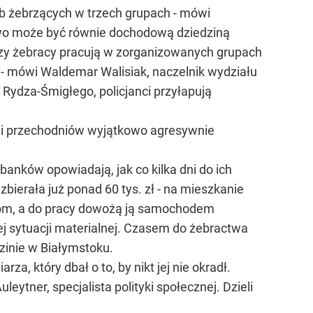
ób żebrzących w trzech grupach - mówi
actwo może być równie dochodową dziedziną
rzy żebracy pracują w zorganizowanych grupach
 - mówi Waldemar Walisiak, naczelnik wydziału
i Rydza-Śmigłego, policjanci przyłapują
li przechodniów wyjątkowo agresywnie
nków opowiadają, jak co kilka dni do ich
bierała już ponad 60 tys. zł - na mieszkanie
 dom, a do pracy dowożą ją samochodem
ej sytuacji materialnej. Czasem do żebractwa
zinie w Białymstoku.
, który dbał o to, by nikt jej nie okradł.
eytner, specjalista polityki społecznej. Dzieli