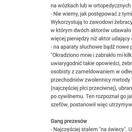
na wózkach lub w ortopedycznych
- Nie wiemy, jak postępować z tymi
Wykorzystują to zawodowi żebracy
w którym dwóch aktorów udawało że
więcej pieniędzy niż aktor udający 
- na aparaty słuchowe bądź nowe p
"Okradziono mnie i zabrakło mi kil
uwiarygodnić takie opowieści, żeb
osobisty z zameldowaniem w odległy
przechodniów zwolennicy metody "n
(najczęściej płci przeciwnej), ub
po cywilnemu. Ten rozpoznał go ja
szefów, postanowił więc utrzymywać
Gang prezesów
- Najczęściej stałem "na świecy".