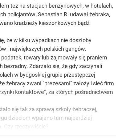
owałem też na stacjach benzynowych, w hotelach,
ch policjantów. Sebastian R. udawał żebraka,
nywano kradzieży kieszonkowych bądź
ię, że w kilku wypadkach nie doszłoby
ów i największych polskich gangów.
y podatek, towary lub zajmowały się praniem
h bezradny. Zdarzało się, że gdy zaczynali
olach w bydgoskiej grupie przestępczej
żebracy zwani "prezesami" założyli sieć firm
skrzynki kontaktowe", za których pośrednictwem
tało się tak za sprawą szkoły żebraczej,
rgu dzieciom wpajano tam najbardziej
a. Czy rzeczywiście?