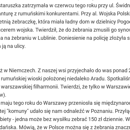
aruszka zatrzymała w czerwcu tego roku przy ul. Świdni
anturę z rumuńskimi konkurentami. Przy al. Wojska Polsk
etnią żebraczkę, która miała ładny dom w dzielnicy Pog
cerem wojska. Twierdził, że do żebrania zmusili go syn
 na żebraniu w Lublinie. Doniesienie na policję złożyła s
ją na ulicy.
iż w Niemczech. Z naszej wsi przyjechało do was ponad 
z rumuńskiej wioski położonej niedaleko Aradu. Spotka
warszawskiej filharmonii. Twierdzi, że tylko w Warszawie
w).
 w maju tego roku do Warszawy przeniosła się międzyna
j "komuny" udało się nam odnaleźć w Poznaniu. Przyłącz
obiety - jedna może bez wysiłku zebrać 150 zł dziennie. 
dańska. Mówią, że w Polsce można się z żebrania znacz