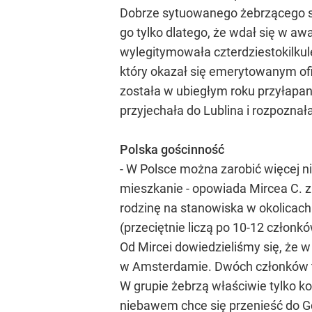
Dobrze sytuowanego żebrzącego st
go tylko dlatego, że wdał się w aw
wylegitymowała czterdziestokilkul
który okazał się emerytowanym ofi
została w ubiegłym roku przyłapana
przyjechała do Lublina i rozpoznała 
Polska gościnność
- W Polsce można zarobić więcej n
mieszkanie - opowiada Mircea C. 
rodzinę na stanowiska w okolicach 
(przeciętnie liczą po 10-12 członkó
Od Mircei dowiedzieliśmy się, że
w Amsterdamie. Dwóch członków te
W grupie żebrzą właściwie tylko k
niebawem chce się przenieść do G