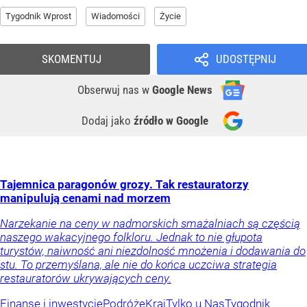
Tygodnik Wprost
Wiadomości
Życie
SKOMENTUJ
UDOSTĘPNIJ
Obserwuj nas
w
Google News
Dodaj jako
źródło w Google
Tajemnica paragonów grozy. Tak restauratorzy
manipulują cenami nad morzem
Narzekanie na ceny w nadmorskich smażalniach są częścią
naszego wakacyjnego folkloru. Jednak to nie głupota
turystów, naiwność ani niezdolność mnożenia i dodawania do
stu. To przemyślana, ale nie do końca uczciwa strategia
restauratorów ukrywających ceny.
Finanse i inwestycje
Podróże
Kraj
Tylko u Nas
Tygodnik