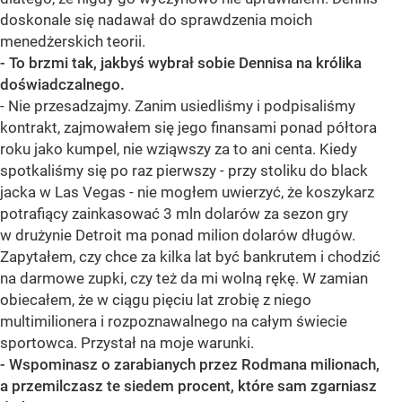
doskonale się nadawał do sprawdzenia moich
menedżerskich teorii.
- To brzmi tak, jakbyś wybrał sobie Dennisa na królika
doświadczalnego.
- Nie przesadzajmy. Zanim usiedliśmy i podpisaliśmy
kontrakt, zajmowałem się jego finansami ponad półtora
roku jako kumpel, nie wziąwszy za to ani centa. Kiedy
spotkaliśmy się po raz pierwszy - przy stoliku do black
jacka w Las Vegas - nie mogłem uwierzyć, że koszykarz
potrafiący zainkasować 3 mln dolarów za sezon gry
w drużynie Detroit ma ponad milion dolarów długów.
Zapytałem, czy chce za kilka lat być bankrutem i chodzić
na darmowe zupki, czy też da mi wolną rękę. W zamian
obiecałem, że w ciągu pięciu lat zrobię z niego
multimilionera i rozpoznawalnego na całym świecie
sportowca. Przystał na moje warunki.
- Wspominasz o zarabianych przez Rodmana milionach,
a przemilczasz te siedem procent, które sam zgarniasz