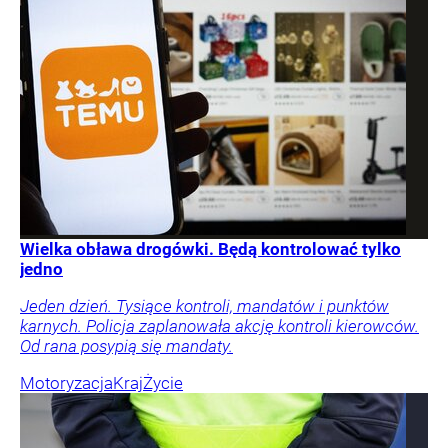
Wielka obława drogówki. Będą kontrolować tylko
jedno
Jeden dzień. Tysiące kontroli, mandatów i punktów
karnych. Policja zaplanowała akcję kontroli kierowców.
Od rana posypią się mandaty.
Motoryzacja
Kraj
Życie