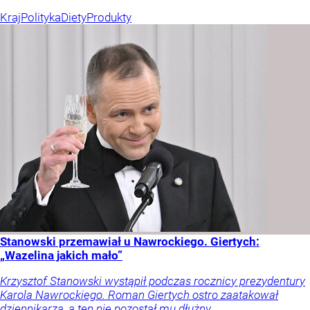
Kraj
Polityka
Diety
Produkty
Stanowski przemawiał u Nawrockiego. Giertych:
„Wazelina jakich mało”
Krzysztof Stanowski wystąpił podczas rocznicy prezydentury
Karola Nawrockiego. Roman Giertych ostro zaatakował
dziennikarza, a ten nie pozostał mu dłużny.