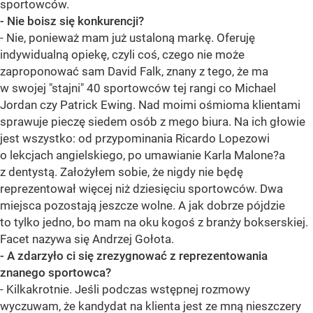
sportowców.
- Nie boisz się konkurencji?
- Nie, ponieważ mam już ustaloną markę. Oferuję
indywidualną opiekę, czyli coś, czego nie może
zaproponować sam David Falk, znany z tego, że ma
w swojej "stajni" 40 sportowców tej rangi co Michael
Jordan czy Patrick Ewing. Nad moimi ośmioma klientami
sprawuje pieczę siedem osób z mego biura. Na ich głowie
jest wszystko: od przypominania Ricardo Lopezowi
o lekcjach angielskiego, po umawianie Karla Malone?a
z dentystą. Założyłem sobie, że nigdy nie będę
reprezentował więcej niż dziesięciu sportowców. Dwa
miejsca pozostają jeszcze wolne. A jak dobrze pójdzie
to tylko jedno, bo mam na oku kogoś z branży bokserskiej.
Facet nazywa się Andrzej Gołota.
- A zdarzyło ci się zrezygnować z reprezentowania
znanego sportowca?
- Kilkakrotnie. Jeśli podczas wstępnej rozmowy
wyczuwam, że kandydat na klienta jest ze mną nieszczery