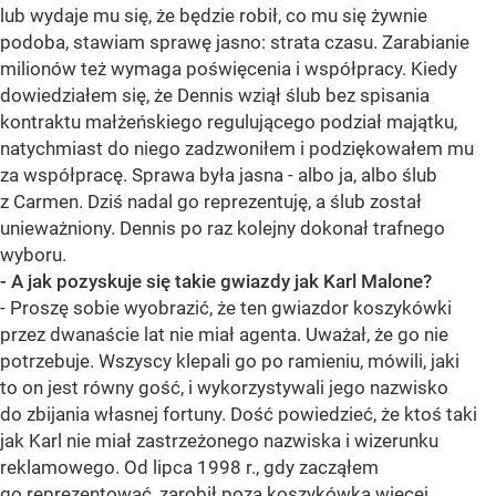
lub wydaje mu się, że będzie robił, co mu się żywnie
podoba, stawiam sprawę jasno: strata czasu. Zarabianie
milionów też wymaga poświęcenia i współpracy. Kiedy
dowiedziałem się, że Dennis wziął ślub bez spisania
kontraktu małżeńskiego regulującego podział majątku,
natychmiast do niego zadzwoniłem i podziękowałem mu
za współpracę. Sprawa była jasna - albo ja, albo ślub
z Carmen. Dziś nadal go reprezentuję, a ślub został
unieważniony. Dennis po raz kolejny dokonał trafnego
wyboru.
- A jak pozyskuje się takie gwiazdy jak Karl Malone?
- Proszę sobie wyobrazić, że ten gwiazdor koszykówki
przez dwanaście lat nie miał agenta. Uważał, że go nie
potrzebuje. Wszyscy klepali go po ramieniu, mówili, jaki
to on jest równy gość, i wykorzystywali jego nazwisko
do zbijania własnej fortuny. Dość powiedzieć, że ktoś taki
jak Karl nie miał zastrzeżonego nazwiska i wizerunku
reklamowego. Od lipca 1998 r., gdy zacząłem
go reprezentować, zarobił poza koszykówką więcej