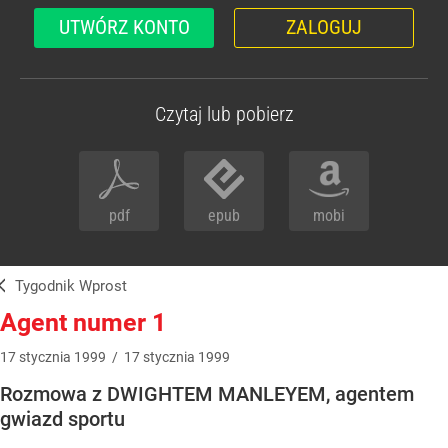
UTWÓRZ KONTO
ZALOGUJ
Czytaj lub pobierz
pdf
epub
mobi
Tygodnik Wprost
Agent numer 1
17
stycznia
1999
/
17
stycznia
1999
Rozmowa z DWIGHTEM MANLEYEM, agentem
gwiazd sportu