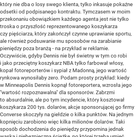
który nie dba o losy swego klienta, tylko inkasuje pokaźne
odsetki od podpisanego kontraktu. Tymczasem w moim
przekonaniu obowiązkiem każdego agenta jest nie tylko
troska o przyszłość reprezentowanego koszykarza
czy pięściarza, który zakończył czynne uprawianie sportu,
ale również podsuwanie mu sposobów na zarabianie
pieniędzy poza branżą - na przykład w reklamie.
Oczywiście, gdyby Dennis nie był świetny w tym co robi
i jako przeciętny koszykarz NBA tylko farbował włosy,
kopał fotoreporterów i sypiał z Madonną, jego wartość
rynkowa wynosiłaby zero. Podam prosty przykład: kiedy
w Minneapolis Dennis kopnął fotoreportera, wzrosła jego
"wartość rozpoznawalna" dla sponsorów. Zabrzmi
to absurdalnie, ale po tym incydencie, który kosztował
koszykarza 200 tys. dolarów, akcje sponsorującej go firmy
Converse skoczyły na giełdzie o kilka punktów. Na jednym
kopnięciu zarobiono więc kilka milionów dolarów. Taki
sposób dochodzenia do pieniędzy przypomina jednak
wąską i niebezpieczną ścieżkę, po której trzeba umieć