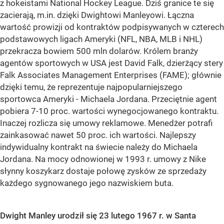
z hokeistami National Hockey League. Dziś granice te się
zacierają, m.in. dzięki Dwightowi Manleyowi. Łączna
wartość prowizji od kontraktów podpisywanych w czterech
podstawowych ligach Ameryki (NFL, NBA, MLB i NHL)
przekracza bowiem 500 mln dolarów. Królem branży
agentów sportowych w USA jest David Falk, dzierżący stery
Falk Associates Management Enterprises (FAME); głównie
dzięki temu, że reprezentuje najpopularniejszego
sportowca Ameryki - Michaela Jordana. Przeciętnie agent
pobiera 7-10 proc. wartości wynegocjowanego kontraktu.
Inaczej rozlicza się umowy reklamowe. Menedżer potrafi
zainkasować nawet 50 proc. ich wartości. Najlepszy
indywidualny kontrakt na świecie należy do Michaela
Jordana. Na mocy odnowionej w 1993 r. umowy z Nike
słynny koszykarz dostaje połowę zysków ze sprzedaży
każdego sygnowanego jego nazwiskiem buta.
Dwight Manley urodził się 23 lutego 1967 r. w Santa