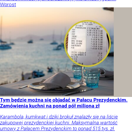
Wprost
Tym będzie można się objadać w Pałacu Prezydenckim.
Zamówienia kuchni na ponad pół miliona zł
Karambola, kumkwat i dziki brokuł znalazły się na liście
zakupowej prezydenckiej kuchni. Maksymalna wartość
umowy z Pałacem Prezydenckim to ponad 515 tys. zł.