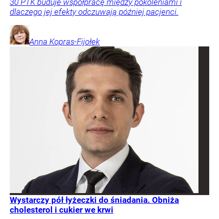
30 PTK buduje współpracę między pokoleniami i
dlaczego jej efekty odczuwają później pacjenci.
Anna
Kopras-Fijołek
Wystarczy pół łyżeczki do śniadania. Obniża
cholesterol i cukier we krwi