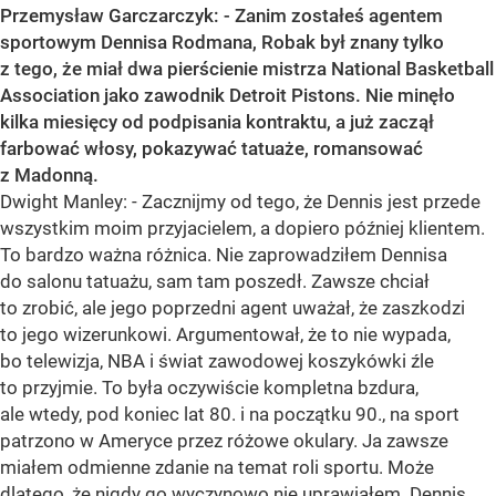
Przemysław Garczarczyk: - Zanim zostałeś agentem
sportowym Dennisa Rodmana, Robak był znany tylko
z tego, że miał dwa pierścienie mistrza National Basketball
Association jako zawodnik Detroit Pistons. Nie minęło
kilka miesięcy od podpisania kontraktu, a już zaczął
farbować włosy, pokazywać tatuaże, romansować
z Madonną.
Dwight Manley: - Zacznijmy od tego, że Dennis jest przede
wszystkim moim przyjacielem, a dopiero później klientem.
To bardzo ważna różnica. Nie zaprowadziłem Dennisa
do salonu tatuażu, sam tam poszedł. Zawsze chciał
to zrobić, ale jego poprzedni agent uważał, że zaszkodzi
to jego wizerunkowi. Argumentował, że to nie wypada,
bo telewizja, NBA i świat zawodowej koszykówki źle
to przyjmie. To była oczywiście kompletna bzdura,
ale wtedy, pod koniec lat 80. i na początku 90., na sport
patrzono w Ameryce przez różowe okulary. Ja zawsze
miałem odmienne zdanie na temat roli sportu. Może
dlatego, że nigdy go wyczynowo nie uprawiałem. Dennis