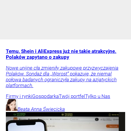
Temu, Shein i AliExpress już nie takie atrakcyjne.
Polaków zapytano o zakupy
Nowe unijne cła zmieniły zakupowe przyzwyczajenia
Polaków. Sondaż dla „Wprost” pokazuje, że niemal
połowa badanych ograniczyła zakupy na azjatyckich
platformach.
Firmy i rynki
Gospodarka
Twój portfel
Tylko u Nas
Beata Anna
Święcicka