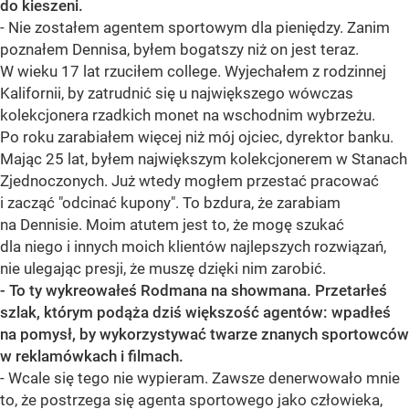
do kieszeni.
- Nie zostałem agentem sportowym dla pieniędzy. Zanim
poznałem Dennisa, byłem bogatszy niż on jest teraz.
W wieku 17 lat rzuciłem college. Wyjechałem z rodzinnej
Kalifornii, by zatrudnić się u największego wówczas
kolekcjonera rzadkich monet na wschodnim wybrzeżu.
Po roku zarabiałem więcej niż mój ojciec, dyrektor banku.
Mając 25 lat, byłem największym kolekcjonerem w Stanach
Zjednoczonych. Już wtedy mogłem przestać pracować
i zacząć "odcinać kupony". To bzdura, że zarabiam
na Dennisie. Moim atutem jest to, że mogę szukać
dla niego i innych moich klientów najlepszych rozwiązań,
nie ulegając presji, że muszę dzięki nim zarobić.
- To ty wykreowałeś Rodmana na showmana. Przetarłeś
szlak, którym podąża dziś większość agentów: wpadłeś
na pomysł, by wykorzystywać twarze znanych sportowców
w reklamówkach i filmach.
- Wcale się tego nie wypieram. Zawsze denerwowało mnie
to, że postrzega się agenta sportowego jako człowieka,