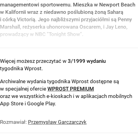
managementowi sportowemu. Mieszka w Newport Beach
w Kalifornii wraz z niedawno poślubioną żoną Saharą
i córką Victorią. Jego najbliższymi przyjaciółmi są Penny
Marshall, reżyserka uhonorowana Oscarem, i Jay Leno,
prowadzący w NBC "Tonight Show".
Więcej możesz przeczytać w
3/1999 wydaniu
tygodnika Wprost
.
Archiwalne wydania tygodnika Wprost dostępne są
w specjalnej ofercie
WPROST PREMIUM
oraz we wszystkich e-kioskach i w aplikacjach mobilnych
App Store
i
Google Play
.
Rozmawiał:
Przemysław Garczarczyk