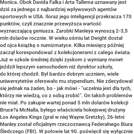
Monica. Obok Davida Falka i Arta Tallema uznawany jest
dziś za jednego z najbardziej wpływowych agentów
sportowych w USA. Iloraz jego inteligencji przekracza 170
punktów, czyli znacznie przewyższa wartość
wyznaczającą geniusza. Zarobki Manleya wynoszą 2-3,5
mln dolarów rocznie. W wieku ośmiu lat Dwight dostał
od ojca książkę o numizmatyce. Kilka miesięcy później
zaczął korespondować z kolekcjonerami z całego świata.
Już w szkole średniej dzięki zyskom z wymiany monet
jeździł lepszym samochodem niż dyrektor szkoły,
do której chodził. Był bardzo dobrym uczniem, wiele
uniwersytetów oferowało mu stypendium. Nie zdecydował
się jednak na żaden, bo - jak mówi - "uczelnia jest dla tych,
którzy nie wiedzą, co z sobą zrobić". On takich problemów
nie miał. Po zakupie wartej ponad 5 mln dolarów kolekcji
Bruce?a McNalla, byłego właściciela hokejowej drużyny
Los Angeles Kings (grał w niej Wayne Gretzky), 26-letni
Manley został oficjalnym rzeczoznawcą Federalnego Biura
Śledczego (FBI). W połowie lat 90. poświęcił się wyłącznie