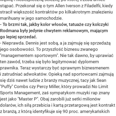
stąpać. Przekonał się o tym Allen Iverson z Filadelfii, kiedy
stracił większość kontraktów po kilkakrotnym znalezieniu
marihuany w jego samochodzie.
- To brzmi tak, jakby kolor włosów, tatuaże czy kolczyki
Rodmana były jedynie chwytem reklamowym, mającym
go lepiej sprzedać.
- Nieprawda. Dennis jest sobą, a ja zajmuję się sprzedażą
jego osobowości. To przyszłość biznesu zwanego
"managementem sportowym". Nie tak dawno, by uprawiać
ten zawód, trzeba się było legitymować dyplomem
prawnika. Teraz wystarczy być sprawnym biznesmenem
i zatrudniać adwokatów. Opieką nad sportowcami zajmują
się dziś nawet ludzie z branży muzycznej, tacy jak Sean
"Puffy" Combs czy Percy Miller, który prowadzi No Limit
Sports Management, zaś sympatykom muzyki rap znany
jest jako "Master P". Obaj zarobili już setki milionów
dolarów, ich siłą przebicia i kartą przetargową jest kontrakt
z branżą, z którą identyfikuje się 90 proc. amerykańskich