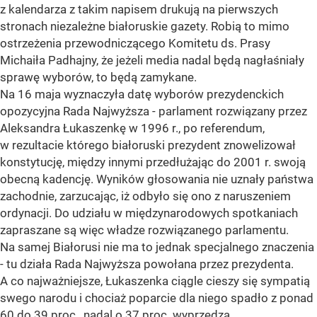
z kalendarza z takim napisem drukują na pierwszych
stronach niezależne białoruskie gazety. Robią to mimo
ostrzeżenia przewodniczącego Komitetu ds. Prasy
Michaiła Padhajny, że jeżeli media nadal będą nagłaśniały
sprawę wyborów, to będą zamykane.
Na 16 maja wyznaczyła datę wyborów prezydenckich
opozycyjna Rada Najwyższa - parlament rozwiązany przez
Aleksandra Łukaszenkę w 1996 r., po referendum,
w rezultacie którego białoruski prezydent znowelizował
konstytucję, między innymi przedłużając do 2001 r. swoją
obecną kadencję. Wyników głosowania nie uznały państwa
zachodnie, zarzucając, iż odbyło się ono z naruszeniem
ordynacji. Do udziału w międzynarodowych spotkaniach
zapraszane są więc władze rozwiązanego parlamentu.
Na samej Białorusi nie ma to jednak specjalnego znaczenia
- tu działa Rada Najwyższa powołana przez prezydenta.
A co najważniejsze, Łukaszenka ciągle cieszy się sympatią
swego narodu i chociaż poparcie dla niego spadło z ponad
60 do 39 proc., nadal o 37 proc. wyprzedza