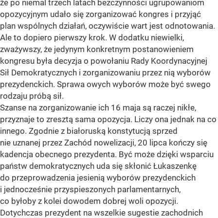
że po niemal trzech latach bezczynności ugrupowaniom
opozycyjnym udało się zorganizować kongres i przyjąć
plan wspólnych działań, oczywiście wart jest odnotowania.
Ale to dopiero pierwszy krok. W dodatku niewielki,
zważywszy, że jedynym konkretnym postanowieniem
kongresu była decyzja o powołaniu Rady Koordynacyjnej
Sił Demokratycznych i zorganizowaniu przez nią wyborów
prezydenckich. Sprawa owych wyborów może być swego
rodzaju próbą sił.
Szanse na zorganizowanie ich 16 maja są raczej nikłe,
przyznaje to zresztą sama opozycja. Liczy ona jednak na co
innego. Zgodnie z białoruską konstytucją sprzed
nie uznanej przez Zachód nowelizacji, 20 lipca kończy się
kadencja obecnego prezydenta. Być może dzięki wsparciu
państw demokratycznych uda się skłonić Łukaszenkę
do przeprowadzenia jesienią wyborów prezydenckich
i jednocześnie przyspieszonych parlamentarnych,
co byłoby z kolei dowodem dobrej woli opozycji.
Dotychczas prezydent na wszelkie sugestie zachodnich