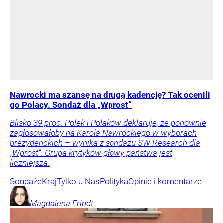
Nawrocki ma szansę na drugą kadencję? Tak ocenili
go Polacy. Sondaż dla „Wprost”
Blisko 39 proc. Polek i Polaków deklaruje, że ponownie
zagłosowałoby na Karola Nawrockiego w wyborach
prezydenckich – wynika z sondażu SW Research dla
„Wprost”. Grupa krytyków głowy państwa jest
liczniejsza.
Sondaże
Kraj
Tylko u Nas
Polityka
Opinie i komentarze
Magdalena
Frindt