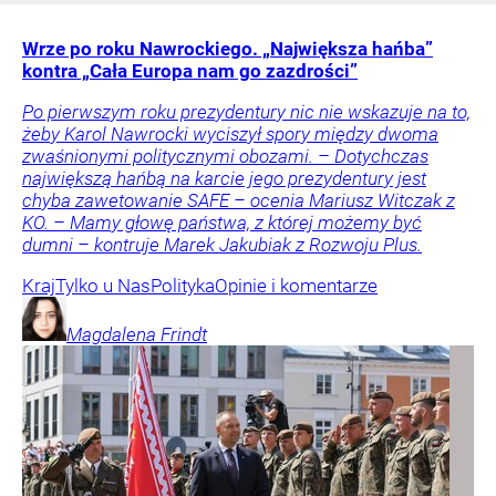
Wrze po roku Nawrockiego. „Największa hańba”
kontra „Cała Europa nam go zazdrości”
Po pierwszym roku prezydentury nic nie wskazuje na to,
żeby Karol Nawrocki wyciszył spory między dwoma
zwaśnionymi politycznymi obozami. – Dotychczas
największą hańbą na karcie jego prezydentury jest
chyba zawetowanie SAFE – ocenia Mariusz Witczak z
KO. – Mamy głowę państwa, z której możemy być
dumni – kontruje Marek Jakubiak z Rozwoju Plus.
Kraj
Tylko u Nas
Polityka
Opinie i komentarze
Magdalena
Frindt