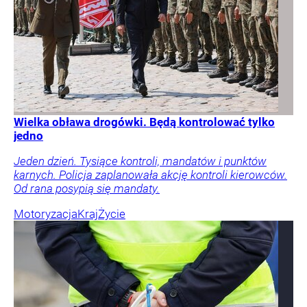
Wielka obława drogówki. Będą kontrolować tylko
jedno
Jeden dzień. Tysiące kontroli, mandatów i punktów
karnych. Policja zaplanowała akcję kontroli kierowców.
Od rana posypią się mandaty.
Motoryzacja
Kraj
Życie