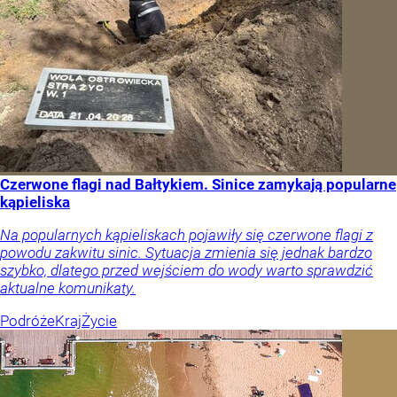
Czerwone flagi nad Bałtykiem. Sinice zamykają popularne
kąpieliska
Na popularnych kąpieliskach pojawiły się czerwone flagi z
powodu zakwitu sinic. Sytuacja zmienia się jednak bardzo
szybko, dlatego przed wejściem do wody warto sprawdzić
aktualne komunikaty.
Podróże
Kraj
Życie