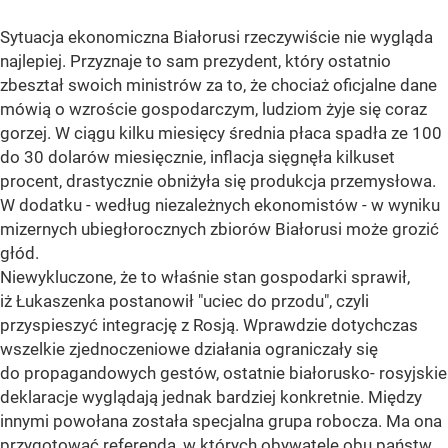
Sytuacja ekonomiczna Białorusi rzeczywiście nie wygląda
najlepiej. Przyznaje to sam prezydent, który ostatnio
zbeształ swoich ministrów za to, że chociaż oficjalne dane
mówią o wzroście gospodarczym, ludziom żyje się coraz
gorzej. W ciągu kilku miesięcy średnia płaca spadła ze 100
do 30 dolarów miesięcznie, inflacja sięgnęła kilkuset
procent, drastycznie obniżyła się produkcja przemysłowa.
W dodatku - według niezależnych ekonomistów - w wyniku
mizernych ubiegłorocznych zbiorów Białorusi może grozić
głód.
Niewykluczone, że to właśnie stan gospodarki sprawił,
iż Łukaszenka postanowił "uciec do przodu", czyli
przyspieszyć integrację z Rosją. Wprawdzie dotychczas
wszelkie zjednoczeniowe działania ograniczały się
do propagandowych gestów, ostatnie białorusko- rosyjskie
deklaracje wyglądają jednak bardziej konkretnie. Między
innymi powołana została specjalna grupa robocza. Ma ona
przygotować referenda, w których obywatele obu państw