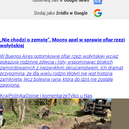
Obserwuj nas
w
Google News
Dodaj jako
źródło w Google
„Nie chodzi o zemstę”. Mocny apel w sprawie ofiar rzezi
wołyńskiej
W Buenos Aires potomkowie ofiar rzezi wołyńskiej wciąż
pokazują rodzinne zdjęcia i listy, wspominając bliskich
zamordowanych z niezwykłym okrucieństwem. Ich dramat
przypomina, że dla wielu rodzin Wołyń nie jest historią
zamkniętą, lecz bolesną raną, która do dziś nie została
zagojona.
Kraj
Polityka
Opinie i komentarze
Tylko u Nas