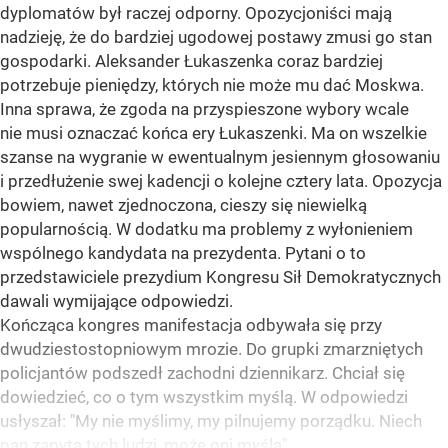
dyplomatów był raczej odporny. Opozycjoniści mają
nadzieję, że do bardziej ugodowej postawy zmusi go stan
gospodarki. Aleksander Łukaszenka coraz bardziej
potrzebuje pieniędzy, których nie może mu dać Moskwa.
Inna sprawa, że zgoda na przyspieszone wybory wcale
nie musi oznaczać końca ery Łukaszenki. Ma on wszelkie
szanse na wygranie w ewentualnym jesiennym głosowaniu
i przedłużenie swej kadencji o kolejne cztery lata. Opozycja
bowiem, nawet zjednoczona, cieszy się niewielką
popularnością. W dodatku ma problemy z wyłonieniem
wspólnego kandydata na prezydenta. Pytani o to
przedstawiciele prezydium Kongresu Sił Demokratycznych
dawali wymijające odpowiedzi.
Kończąca kongres manifestacja odbywała się przy
dwudziestostopniowym mrozie. Do grupki zmarzniętych
policjantów podszedł zachodni dziennikarz. Chciał się
dowiedzieć, co o tym wszystkim myślą. W odpowiedzi
usłyszał: "My nie myślimy, my pilnujemy porządku. Niech
pan zapyta tych ludzi, może oni myślą".