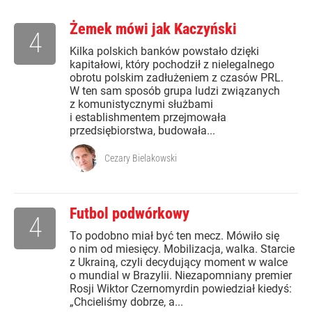
Żemek mówi jak Kaczyński
4
Kilka polskich banków powstało dzięki
kapitałowi, który pochodził z nielegalnego
obrotu polskim zadłużeniem z czasów PRL.
W ten sam sposób grupa ludzi związanych
z komunistycznymi służbami
i establishmentem przejmowała
przedsiębiorstwa, budowała...
Cezary Bielakowski
Futbol podwórkowy
4
To podobno miał być ten mecz. Mówiło się
o nim od miesięcy. Mobilizacja, walka. Starcie
z Ukrainą, czyli decydujący moment w walce
o mundial w Brazylii. Niezapomniany premier
Rosji Wiktor Czernomyrdin powiedział kiedyś:
„Chcieliśmy dobrze, a...