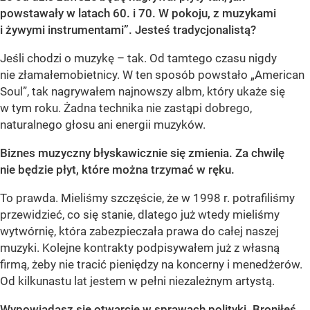
powstawały w latach 60. i 70. W pokoju, z muzykami
i żywymi instrumentami”. Jesteś tradycjonalistą?
Jeśli chodzi o muzykę – tak. Od tamtego czasu nigdy
nie złamałemobietnicy. W ten sposób powstało „American
Soul”, tak nagrywałem najnowszy albm, który ukaże się
w tym roku. Żadna technika nie zastąpi dobrego,
naturalnego głosu ani energii muzyków.
Biznes muzyczny błyskawicznie się zmienia. Za chwilę
nie będzie płyt, które można trzymać w ręku.
To prawda. Mieliśmy szczęście, że w 1998 r. potrafiliśmy
przewidzieć, co się stanie, dlatego już wtedy mieliśmy
wytwórnię, która zabezpieczała prawa do całej naszej
muzyki. Kolejne kontrakty podpisywałem już z własną
firmą, żeby nie tracić pieniędzy na koncerny i menedżerów.
Od kilkunastu lat jestem w pełni niezależnym artystą.
Wypowiadasz się otwarcie w sprawach polityki. Broniłeś