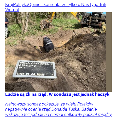
Kraj
Polityka
Opinie i komentarze
Tylko u Nas
Tygodnik
Wprost
Ludzie są źli na rząd. W sondażu jest jednak haczyk
Najnowszy sondaż pokazuje, że wielu Polaków
negatywnie ocenia rząd Donalda Tuska. Badanie
wskazuje też jednak na niemal całkowity podział między