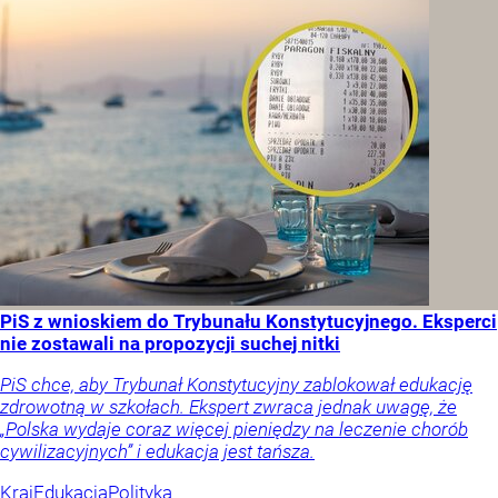
PiS z wnioskiem do Trybunału Konstytucyjnego. Eksperci
nie zostawali na propozycji suchej nitki
PiS chce, aby Trybunał Konstytucyjny zablokował edukację
zdrowotną w szkołach. Ekspert zwraca jednak uwagę, że
„Polska wydaje coraz więcej pieniędzy na leczenie chorób
cywilizacyjnych” i edukacja jest tańsza.
Kraj
Edukacja
Polityka