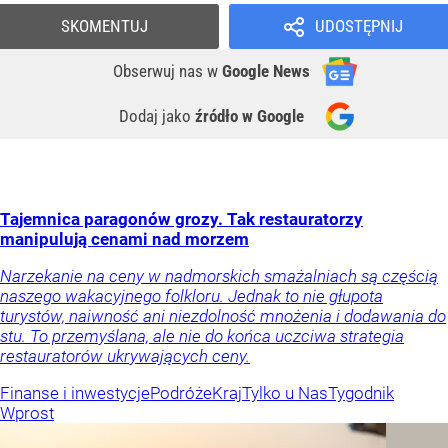
SKOMENTUJ
UDOSTĘPNIJ
Obserwuj nas
w
Google News
Dodaj jako
źródło w Google
Tajemnica paragonów grozy. Tak restauratorzy
manipulują cenami nad morzem
Narzekanie na ceny w nadmorskich smażalniach są częścią
naszego wakacyjnego folkloru. Jednak to nie głupota
turystów, naiwność ani niezdolność mnożenia i dodawania do
stu. To przemyślana, ale nie do końca uczciwa strategia
restauratorów ukrywających ceny.
Finanse i inwestycje
Podróże
Kraj
Tylko u Nas
Tygodnik
Wprost