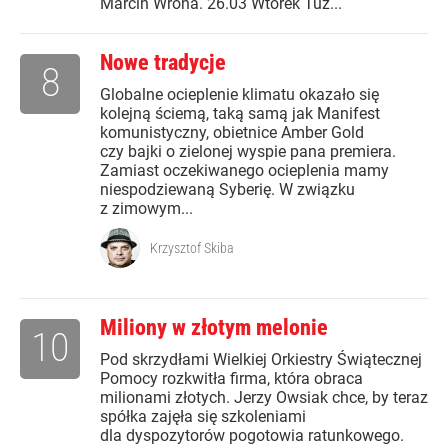
Marcin Wrona. 26.03 Wtorek Tuż...
Nowe tradycje
8
Globalne ocieplenie klimatu okazało się
kolejną ściemą, taką samą jak Manifest
komunistyczny, obietnice Amber Gold
czy bajki o zielonej wyspie pana premiera.
Zamiast oczekiwanego ocieplenia mamy
niespodziewaną Syberię. W związku
z zimowym...
Krzysztof Skiba
Miliony w złotym melonie
10
Pod skrzydłami Wielkiej Orkiestry Świątecznej
Pomocy rozkwitła firma, która obraca
milionami złotych. Jerzy Owsiak chce, by teraz
spółka zajęła się szkoleniami
dla dyspozytorów pogotowia ratunkowego.