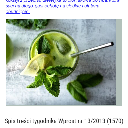
koktajl z przepisu dietetyka to błonnikowa bomba, która
syci na długo, gasi ochotę na słodkie i ułatwia
chudnięcie.
Spis treści
tygodnika Wprost nr 13/2013 (1570)