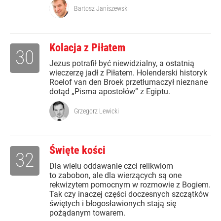
Bartosz Janiszewski
Kolacja z Piłatem
30
Jezus potrafił być niewidzialny, a ostatnią
wieczerzę jadł z Piłatem. Holenderski historyk
Roelof van den Broek przetłumaczył nieznane
dotąd „Pisma apostołów” z Egiptu.
Grzegorz Lewicki
Święte kości
32
Dla wielu oddawanie czci relikwiom
to zabobon, ale dla wierzących są one
rekwizytem pomocnym w rozmowie z Bogiem.
Tak czy inaczej części doczesnych szczątków
świętych i błogosławionych stają się
pożądanym towarem.