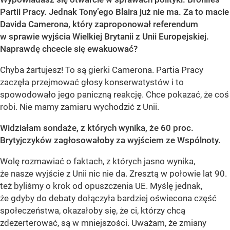
Partii Pracy. Jednak Tony’ego Blaira już nie ma. Za to macie
Davida Camerona, który zaproponował referendum
w sprawie wyjścia Wielkiej Brytanii z Unii Europejskiej.
Naprawdę chcecie się ewakuować?
Chyba żartujesz! To są gierki Camerona. Partia Pracy
zaczęła przejmować głosy konserwatystów i to
spowodowało jego paniczną reakcję. Chce pokazać, że coś
robi. Nie mamy zamiaru wychodzić z Unii.
Widziałam sondaże, z których wynika, że 60 proc.
Brytyjczyków zagłosowałoby za wyjściem ze Wspólnoty.
Wolę rozmawiać o faktach, z których jasno wynika,
że nasze wyjście z Unii nic nie da. Zresztą w połowie lat 90.
też byliśmy o krok od opuszczenia UE. Myślę jednak,
że gdyby do debaty dołączyła bardziej oświecona część
społeczeństwa, okazałoby się, że ci, którzy chcą
zdezerterować, są w mniejszości. Uważam, że zmiany