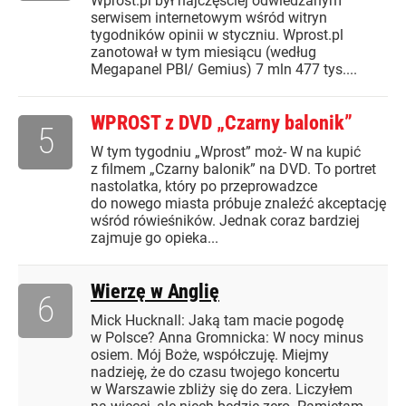
Wprost.pl był najczęściej odwiedzanym
serwisem internetowym wśród witryn
tygodników opinii w styczniu. Wprost.pl
zanotował w tym miesiącu (według
Megapanel PBI/ Gemius) 7 mln 477 tys....
WPROST z DVD „Czarny balonik”
5
W tym tygodniu „Wprost” moż- W na kupić
z filmem „Czarny balonik” na DVD. To portret
nastolatka, który po przeprowadzce
do nowego miasta próbuje znaleźć akceptację
wśród rówieśników. Jednak coraz bardziej
zajmuje go opieka...
Wierzę w Anglię
6
Mick Hucknall: Jaką tam macie pogodę
w Polsce? Anna Gromnicka: W nocy minus
osiem. Mój Boże, współczuję. Miejmy
nadzieję, że do czasu twojego koncertu
w Warszawie zbliży się do zera. Liczyłem