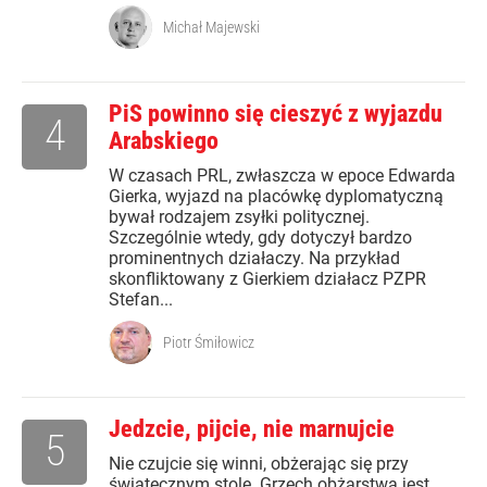
Michał Majewski
PiS powinno się cieszyć z wyjazdu
4
Arabskiego
W czasach PRL, zwłaszcza w epoce Edwarda
Gierka, wyjazd na placówkę dyplomatyczną
bywał rodzajem zsyłki politycznej.
Szczególnie wtedy, gdy dotyczył bardzo
prominentnych działaczy. Na przykład
skonfliktowany z Gierkiem działacz PZPR
Stefan...
Piotr Śmiłowicz
Jedzcie, pijcie, nie marnujcie
5
Nie czujcie się winni, obżerając się przy
świątecznym stole. Grzech obżarstwa jest