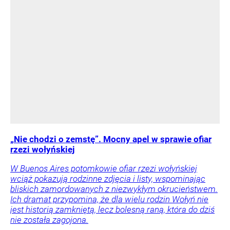
„Nie chodzi o zemstę”. Mocny apel w sprawie ofiar
rzezi wołyńskiej
W Buenos Aires potomkowie ofiar rzezi wołyńskiej
wciąż pokazują rodzinne zdjęcia i listy, wspominając
bliskich zamordowanych z niezwykłym okrucieństwem.
Ich dramat przypomina, że dla wielu rodzin Wołyń nie
jest historią zamkniętą, lecz bolesną raną, która do dziś
nie została zagojona.