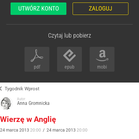
UTWÓRZ KONTO
ZALOGUJ
Czytaj lub pobierz
pdf
epub
mobi
Tygodnik Wprost
Autor:
Anna Gromnicka
Wierzę w Anglię
24
marca
2013
20:00
/
24
marca
2013
20:00