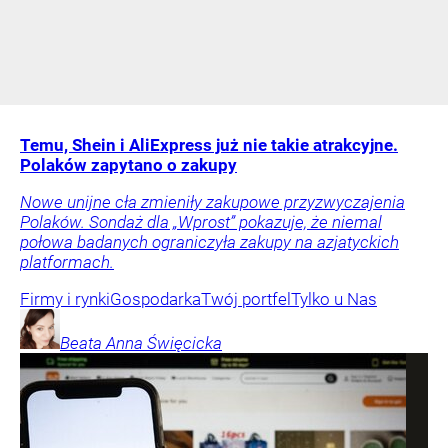
Temu, Shein i AliExpress już nie takie atrakcyjne.
Polaków zapytano o zakupy
Nowe unijne cła zmieniły zakupowe przyzwyczajenia
Polaków. Sondaż dla „Wprost” pokazuje, że niemal
połowa badanych ograniczyła zakupy na azjatyckich
platformach.
Firmy i rynki
Gospodarka
Twój portfel
Tylko u Nas
Beata Anna
Święcicka