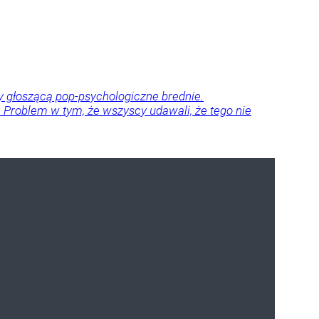
dy głoszącą pop-psychologiczne brednie.
ze. Problem w tym, że wszyscy udawali, że tego nie