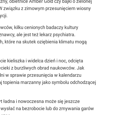
ny, obietnice Amber Gold czy bajki o zielonej
 W związku z zimowym przesunięciem wiosny
cji.
wców, kilku cenionych badaczy kultury
nawcy, ale jest też lekarz psychiatra.
, które na skutek oziębienia klimatu mogą
 kieliszka i widelca dzień i noc, odcięta
ecieki z burzliwych obrad naukowców. Jak
dni w sprawie przesunięcia w kalendarzu
j topienia marzanny jako symbolu odchodzącej
byt ładna i nowoczesna może się jeszcze
 wysłać na bezrobocie lub do zmywania garów