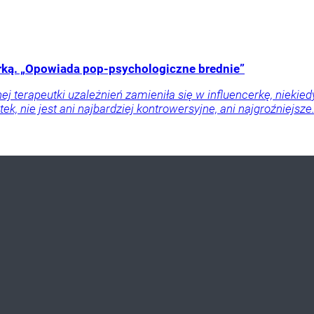
cerką. „Opowiada pop-psychologiczne brednie”
j terapeutki uzależnień zamieniła się w influencerkę, niekie
tek, nie jest ani najbardziej kontrowersyjne, ani najgroźniejs