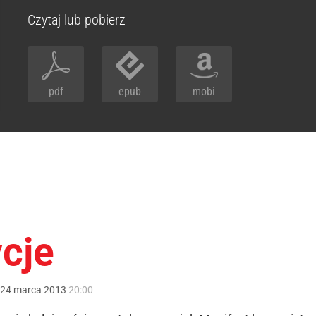
Czytaj lub pobierz
pdf
epub
mobi
cje
24
marca
2013
20:00