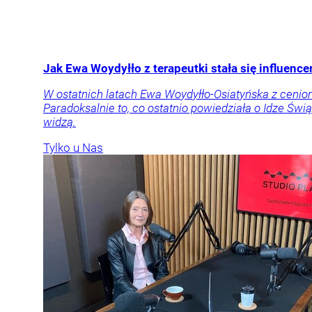
Jak Ewa Woydyłło z terapeutki stała się influen
W ostatnich latach Ewa Woydyłło-Osiatyńska z cenione
Paradoksalnie to, co ostatnio powiedziała o Idze Świą
widzą.
Tylko u Nas