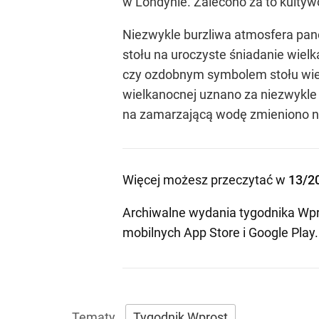
w Londynie. Zalecono za to kultyw
Niezwykle burzliwa atmosfera pan
stołu na uroczyste śniadanie wielk
czy ozdobnym symbolem stołu wielk
wielkanocnej uznano za niezwykle 
na zamarzającą wodę zmieniono na 
Więcej możesz przeczytać w
13/2
Archiwalne wydania tygodnika Wpr
mobilnych
App Store
i
Google Play
.
Tygodnik Wprost