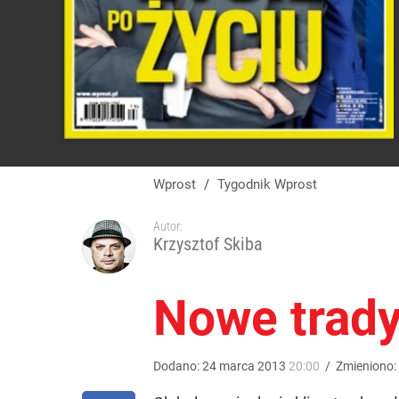
Wprost
/
Tygodnik Wprost
Autor:
Krzysztof Skiba
Nowe trady
Dodano:
24
marca
2013
20:00
/
Zmieniono: