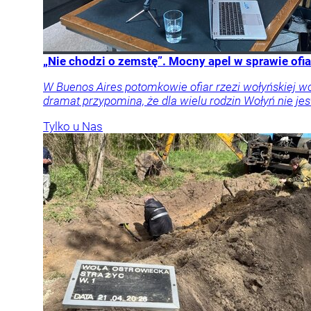
„Nie chodzi o zemstę”. Mocny apel w sprawie ofia
W Buenos Aires potomkowie ofiar rzezi wołyńskiej w
dramat przypomina, że dla wielu rodzin Wołyń nie jest
Tylko u Nas