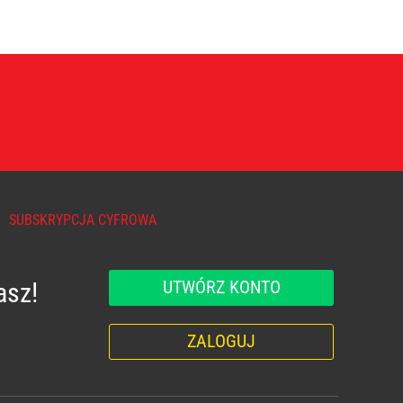
SUBSKRYPCJA CYFROWA
UTWÓRZ KONTO
asz!
ZALOGUJ