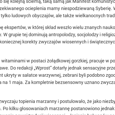
o się kolejną ściemą, taką samą jak Manifest komunistycz
czekiwanego ocieplenia mamy niespodziewaną Syberię.
e tylko ludowych obyczajów, ale także wielkanocnych trady
ę ekspertów, w której skład weszło wielu znanych nauko
W grupie tej dominują antropolodzy, socjolodzy i religioz
oniecznej korekty zwyczajów wiosennych i świątecznych
taminami w postaci żołądkowej gorzkiej, pracuje w pocie
awe. Do redakcji „Wprost” dotarły jednak sensacyjne prz
t ukryty w sałatce warzywnej, zebrani byli podobno zgo
a na 1 maja. Za kompletnie bezsensowny uznano zwycza
 zwyczaju topienia marzanny i postulowało, że jako niez
. Po kilku głosowaniach marzannę postanowiono jednak