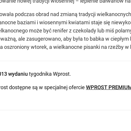
owanie nowej tradycji wiosennej – lepienie bałwanów na
owała podczas obrad nad zmianą tradycji wielkanocnych
anocne baziami i wiosennymi kwiatami staje się niewykon
anocnego może być renifer z czekolady lub miś polarny 
ważną, ale zasugerowano, aby była to babka w ciepłym k
oszroniony wtorek, a wielkanocne pisanki na rzeźby w l
013 wydaniu
tygodnika Wprost
.
ost dostępne są w specjalnej ofercie
WPROST PREMIU