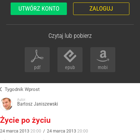
UTWÓRZ KONTO
ZALOGUJ
Czytaj lub pobierz
pdf
epub
mobi
Tygodnik Wprost
Autor:
Bartosz Janiszewski
Życie po życiu
24
marca
2013
20:00
/
24
marca
2013
20:00