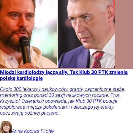
Młodzi kardiolodzy łączą siły. Tak Klub 30 PTK zmienia
polską kardiologię
Około 300 lekarzy i naukowców, granty, zagraniczne staże,
mentoring oraz ponad 30 sesji naukowych rocznie. Prof.
Krzysztof Ozierański opowiada, jak Klub 30 PTK buduje
współpracę między pokoleniami i dlaczego jej efekty
odczuwają później pacjenci.
Anna
Kopras-Fijołek