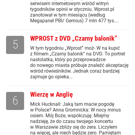
serwisem internetowym wśród witryn
tygodników opinii w styczniu. Wprost.pl
zanotował w tym miesiącu (według
Megapanel PBI/ Gemius) 7 mln 477 tys....
WPROST z DVD „Czarny balonik”
5
W tym tygodniu „Wprost” moż- W na kupić
z filmem „Czarny balonik” na DVD. To portret
nastolatka, który po przeprowadzce
do nowego miasta próbuje znaleźć akceptację
wśród rówieśników. Jednak coraz bardziej
zajmuje go opieka...
Wierzę w Anglię
6
Mick Hucknall: Jaką tam macie pogodę
w Polsce? Anna Gromnicka: W nocy minus
osiem. Mój Boże, współczuję. Miejmy
nadzieję, że do czasu twojego koncertu
w Warszawie zbliży się do zera. Liczyłem
na więcej, ale niech będzie zero. Pamiętam