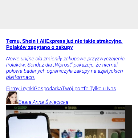
Temu, Shein i AliExpress już nie takie atrakcyjne.
Polaków zapytano o zakupy
Nowe unijne cła zmieniły zakupowe przyzwyczajenia
Polaków. Sondaż dla „Wprost” pokazuje, że niemal
połowa badanych ograniczyła zakupy na azjatyckich
platformach.
Firmy i rynki
Gospodarka
Twój portfel
Tylko u Nas
Beata Anna
Święcicka