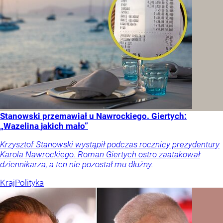
Stanowski przemawiał u Nawrockiego. Giertych:
„Wazelina jakich mało”
Krzysztof Stanowski wystąpił podczas rocznicy prezydentury
Karola Nawrockiego. Roman Giertych ostro zaatakował
dziennikarza, a ten nie pozostał mu dłużny.
Kraj
Polityka