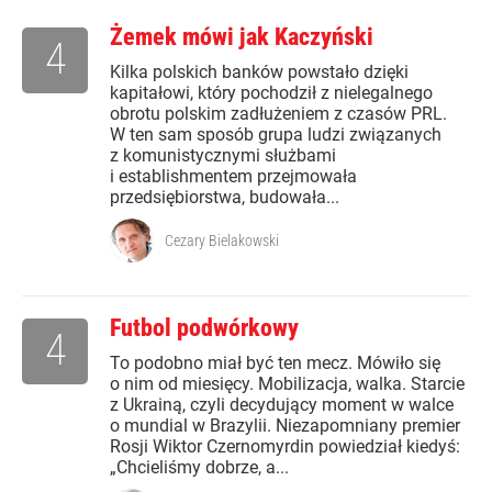
Żemek mówi jak Kaczyński
4
Kilka polskich banków powstało dzięki
kapitałowi, który pochodził z nielegalnego
obrotu polskim zadłużeniem z czasów PRL.
W ten sam sposób grupa ludzi związanych
z komunistycznymi służbami
i establishmentem przejmowała
przedsiębiorstwa, budowała...
Cezary Bielakowski
Futbol podwórkowy
4
To podobno miał być ten mecz. Mówiło się
o nim od miesięcy. Mobilizacja, walka. Starcie
z Ukrainą, czyli decydujący moment w walce
o mundial w Brazylii. Niezapomniany premier
Rosji Wiktor Czernomyrdin powiedział kiedyś:
„Chcieliśmy dobrze, a...