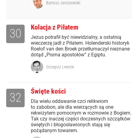
Bartosz Janiszewski
Kolacja z Piłatem
30
Jezus potrafił być niewidzialny, a ostatnią
wieczerzę jadł z Piłatem. Holenderski historyk
Roelof van den Broek przetłumaczył nieznane
dotąd „Pisma apostołów” z Egiptu.
Grzegorz Lewicki
Święte kości
32
Dla wielu oddawanie czci relikwiom
to zabobon, ale dla wierzących są one
rekwizytem pomocnym w rozmowie z Bogiem.
Tak czy inaczej części doczesnych szczątków
świętych i błogosławionych stają się
pożądanym towarem.