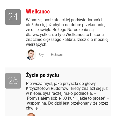
Wielkanoc
24
W naszej postkatolickiej podświadomości
uleżało się już chyba na dobre przekonanie,
że o ile święta Bożego Narodzenia są
dla wszystkich, o tyle Wielkanoc to historia
znacznie cięższego kalibru, rzecz dla mocniej
wierzących.
Szymon Hołownia
Życie po życiu
26
Pierwsza myśl, jaka przyszła do głowy
Krzysztofowi Rudolfowi, kiedy znalazł się już
w niebie, była raczej mało podniosła. –
Pomyślałem sobie: „O kur..., jakie to proste” –
wspomina. Do dziś jest przekonany, że przez
chwilę...