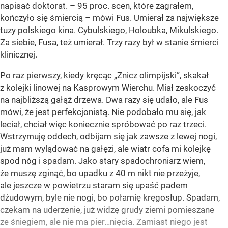
napisać doktorat. – 95 proc. scen, które zagrałem,
kończyło się śmiercią – mówi Fus. Umierał za największe
tuzy polskiego kina. Cybulskiego, Holoubka, Mikulskiego.
Za siebie, Fusa, też umierał. Trzy razy był w stanie śmierci
klinicznej.
Po raz pierwszy, kiedy kręcąc „Znicz olimpijski”, skakał
z kolejki linowej na Kasprowym Wierchu. Miał zeskoczyć
na najbliższą gałąź drzewa. Dwa razy się udało, ale Fus
mówi, że jest perfekcjonistą. Nie podobało mu się, jak
leciał, chciał więc koniecznie spróbować po raz trzeci.
Wstrzymuję oddech, odbijam się jak zawsze z lewej nogi,
już mam wylądować na gałęzi, ale wiatr cofa mi kolejkę
spod nóg i spadam. Jako stary spadochroniarz wiem,
że muszę zginąć, bo upadku z 40 m nikt nie przeżyje,
ale jeszcze w powietrzu staram się upaść padem
dżudowym, byle nie nogi, bo połamię kręgosłup. Spadam,
czekam na uderzenie, już widzę grudy ziemi pomieszane
ze śniegiem, ale nie ma pier…nięcia. Zamiast niego jest