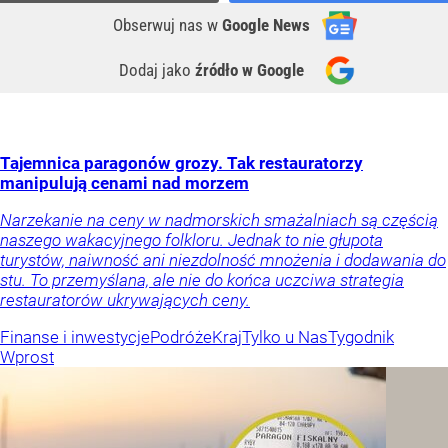
Obserwuj nas
w
Google News
Dodaj jako
źródło w Google
Tajemnica paragonów grozy. Tak restauratorzy
manipulują cenami nad morzem
Narzekanie na ceny w nadmorskich smażalniach są częścią
naszego wakacyjnego folkloru. Jednak to nie głupota
turystów, naiwność ani niezdolność mnożenia i dodawania do
stu. To przemyślana, ale nie do końca uczciwa strategia
restauratorów ukrywających ceny.
Finanse i inwestycje
Podróże
Kraj
Tylko u Nas
Tygodnik
Wprost