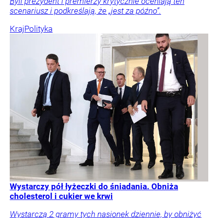
Byli prezydent i premierzy krytycznie oceniają ten
scenariusz i podkreślają, że „jest za późno”.
Kraj
Polityka
Wystarczy pół łyżeczki do śniadania. Obniża
cholesterol i cukier we krwi
Wystarczą 2 gramy tych nasionek dziennie, by obniżyć