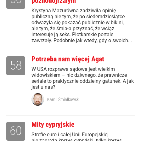
późnodojrzałym
Krystyna Mazurówna zadziwiła opinię
publiczną nie tym, że po siedemdziesiątce
odważyła się pokazać publicznie w bikini,
ale tym, że śmiała przyznać, że wciąż
interesuje ją seks. Plotkarskie portale
zawrzały. Podobnie jak wtedy, gdy o swoich...
Potrzeba nam więcej Agat
58
W USA rozprawa sądowa jest wielkim
widowiskiem – nic dziwnego, że prawnicze
seriale to praktycznie oddzielny gatunek. A jak
jest u nas?
Kamil Śmiałkowski
Mity cypryjskie
60
Strefie euro i całej Unii Europejskiej
nie zagraża kryzys cypryjski, tylko kryzys