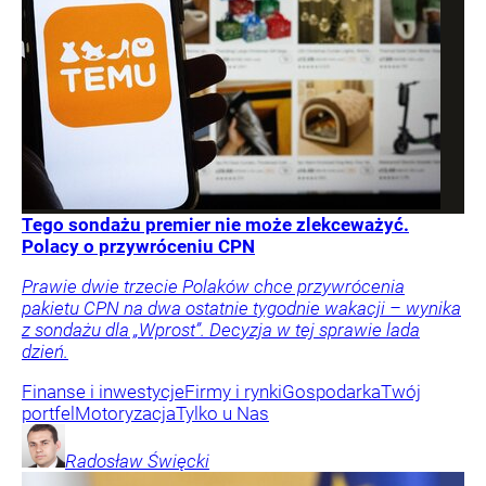
Tego sondażu premier nie może zlekceważyć.
Polacy o przywróceniu CPN
Prawie dwie trzecie Polaków chce przywrócenia
pakietu CPN na dwa ostatnie tygodnie wakacji – wynika
z sondażu dla „Wprost”. Decyzja w tej sprawie lada
dzień.
Finanse i inwestycje
Firmy i rynki
Gospodarka
Twój
portfel
Motoryzacja
Tylko u Nas
Radosław
Święcki