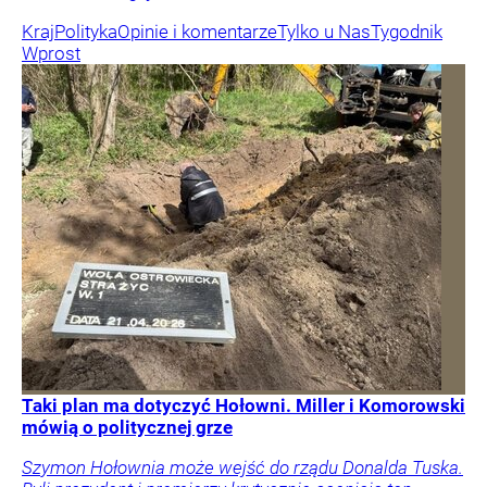
Kraj
Polityka
Opinie i komentarze
Tylko u Nas
Tygodnik
Wprost
Taki plan ma dotyczyć Hołowni. Miller i Komorowski
mówią o politycznej grze
Szymon Hołownia może wejść do rządu Donalda Tuska.