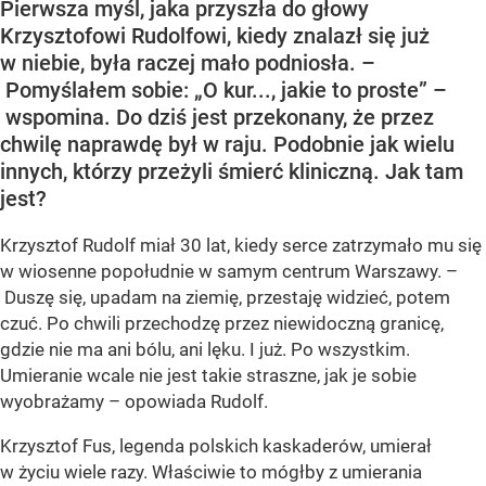
Pierwsza myśl, jaka przyszła do głowy
Krzysztofowi Rudolfowi, kiedy znalazł się już
w niebie, była raczej mało podniosła. –
Pomyślałem sobie: „O kur..., jakie to proste” –
wspomina. Do dziś jest przekonany, że przez
chwilę naprawdę był w raju. Podobnie jak wielu
innych, którzy przeżyli śmierć kliniczną. Jak tam
jest?
Krzysztof Rudolf miał 30 lat, kiedy serce zatrzymało mu się
w wiosenne popołudnie w samym centrum Warszawy. –
Duszę się, upadam na ziemię, przestaję widzieć, potem
czuć. Po chwili przechodzę przez niewidoczną granicę,
gdzie nie ma ani bólu, ani lęku. I już. Po wszystkim.
Umieranie wcale nie jest takie straszne, jak je sobie
wyobrażamy – opowiada Rudolf.
Krzysztof Fus, legenda polskich kaskaderów, umierał
w życiu wiele razy. Właściwie to mógłby z umierania