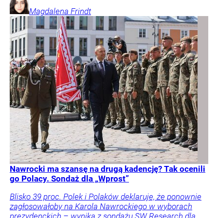
Magdalena
Frindt
Nawrocki ma szansę na drugą kadencję? Tak ocenili
go Polacy. Sondaż dla „Wprost”
Blisko 39 proc. Polek i Polaków deklaruje, że ponownie
zagłosowałoby na Karola Nawrockiego w wyborach
prezydenckich – wynika z sondażu SW Research dla