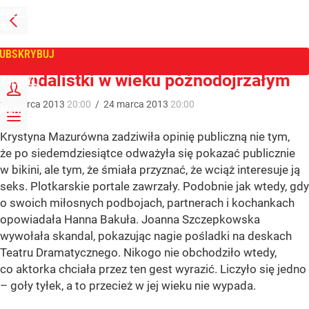
PRZEJDŹ
NA
WPROST
STRONĘ
GŁÓWNĄ
UBSKRYBUJ
Tygodnik Wprost
Skandalistki w wieku późnodojrzałym
ZALOGUJ
24
marca
2013
20:00
/
24
marca
2013
20:00
MENU
Krystyna Mazurówna zadziwiła opinię publiczną nie tym,
że po siedemdziesiątce odważyła się pokazać publicznie
w bikini, ale tym, że śmiała przyznać, że wciąż interesuje ją
seks. Plotkarskie portale zawrzały. Podobnie jak wtedy, gdy
o swoich miłosnych podbojach, partnerach i kochankach
opowiadała Hanna Bakuła. Joanna Szczepkowska
wywołała skandal, pokazując nagie pośladki na deskach
Teatru Dramatycznego. Nikogo nie obchodziło wtedy,
co aktorka chciała przez ten gest wyrazić. Liczyło się jedno
– goły tyłek, a to przecież w jej wieku nie wypada.