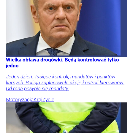
Wielka obława drogówki. Będą kontrolować tylko
jedno
Jeden dzień. Tysiące kontroli, mandatów i punktów
karnych. Policja zaplanowała akcję kontroli kierowców.
Od rana posypią się mandaty.
Motoryzacja
Kraj
Życie