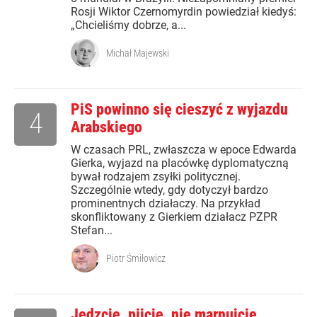
Rosji Wiktor Czernomyrdin powiedział kiedyś:
„Chcieliśmy dobrze, a...
Michał Majewski
PiS powinno się cieszyć z wyjazdu
4
Arabskiego
W czasach PRL, zwłaszcza w epoce Edwarda
Gierka, wyjazd na placówkę dyplomatyczną
bywał rodzajem zsyłki politycznej.
Szczególnie wtedy, gdy dotyczył bardzo
prominentnych działaczy. Na przykład
skonfliktowany z Gierkiem działacz PZPR
Stefan...
Piotr Śmiłowicz
Jedzcie, pijcie, nie marnujcie