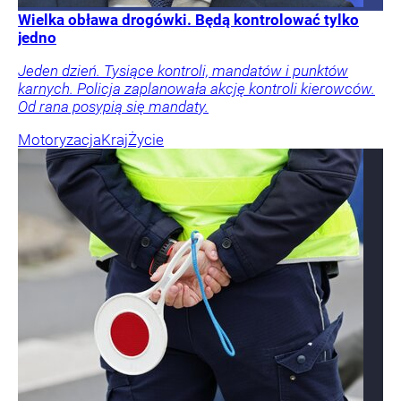
Wielka obława drogówki. Będą kontrolować tylko
jedno
Jeden dzień. Tysiące kontroli, mandatów i punktów
karnych. Policja zaplanowała akcję kontroli kierowców.
Od rana posypią się mandaty.
Motoryzacja
Kraj
Życie