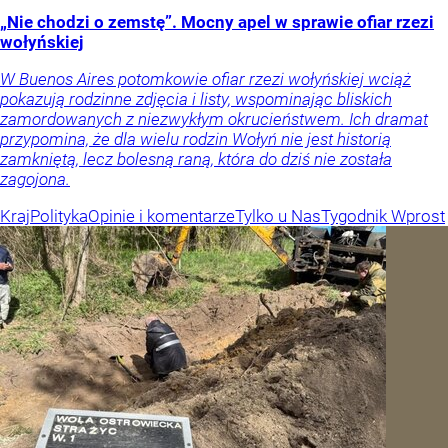
„Nie chodzi o zemstę”. Mocny apel w sprawie ofiar rzezi
wołyńskiej
W Buenos Aires potomkowie ofiar rzezi wołyńskiej wciąż
pokazują rodzinne zdjęcia i listy, wspominając bliskich
zamordowanych z niezwykłym okrucieństwem. Ich dramat
przypomina, że dla wielu rodzin Wołyń nie jest historią
zamkniętą, lecz bolesną raną, która do dziś nie została
zagojona.
Kraj
Polityka
Opinie i komentarze
Tylko u Nas
Tygodnik Wprost