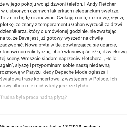
że w jego pokoju wciąż dzwoni telefon. I Andy Fletcher –
w ulubionych czarnych lakierkach i eleganckim swetrze.
To z nim będę rozmawiać. Czekając na tę rozmowę, słyszę
plotkę, że znany z temperamentu Gahan wyrzucił za drzwi
dziennikarza, który o umówionej godzinie, nie zważając
na to, że Dave jest już gotowy, wyszedł na chwilę
zadzwonić. Nowa płyta w tle, powtarzająca się uparcie,
stanowi surrealistyczną, choć właściwą ścieżkę dźwiękową
tej sceny. Wreszcie siadam naprzeciw Fletchera. „Hello
again”, słyszę i przypominam sobie naszą niedawną
rozmowę w Paryżu, kiedy Depeche Mode ogłaszali
światową trasę koncertową, z występem w Polsce. Ich
nowy album nie miał wtedy jeszcze tytułu.
Trudna była praca nad tą płytą?
Więcej możesz przeczytać w
13/2013 wydaniu