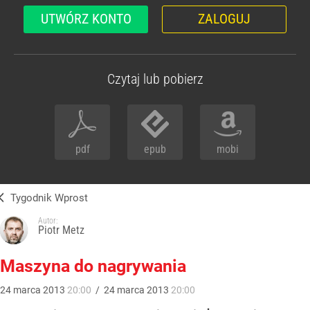
UTWÓRZ KONTO
ZALOGUJ
Czytaj lub pobierz
pdf
epub
mobi
Tygodnik Wprost
Autor:
Piotr Metz
Maszyna do nagrywania
24
marca
2013
20:00
/
24
marca
2013
20:00