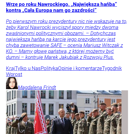
Wrze po roku Nawrockiego. „Największa hańba”
kontra „Cała Europa nam go zazdrości”
Po pierwszym roku prezydentury nic nie wskazuje na to,
żeby Karol Nawrocki wyciszył spory między dwoma
zwaśnionymi politycznymi obozami. – Dotychczas
największą hańbą na karcie jego prezydentury jest
chyba zawetowanie SAFE – ocenia Mariusz Witczak z
KO. – Mamy głowę państwa, z której możemy być
dumni – kontruje Marek Jakubiak z Rozwoju Plus.
Kraj
Tylko u Nas
Polityka
Opinie i komentarze
Tygodnik
Wprost
Magdalena
Frindt