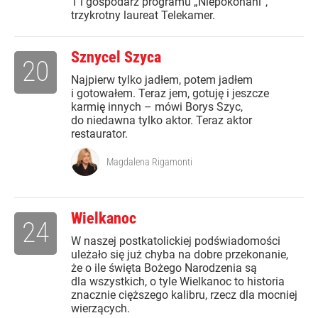
1 i gospodarz programu „Niepokonani”,
trzykrotny laureat Telekamer.
Sznycel Szyca
20
Najpierw tylko jadłem, potem jadłem
i gotowałem. Teraz jem, gotuję i jeszcze
karmię innych – mówi Borys Szyc,
do niedawna tylko aktor. Teraz aktor
restaurator.
Magdalena Rigamonti
Wielkanoc
24
W naszej postkatolickiej podświadomości
uleżało się już chyba na dobre przekonanie,
że o ile święta Bożego Narodzenia są
dla wszystkich, o tyle Wielkanoc to historia
znacznie cięższego kalibru, rzecz dla mocniej
wierzących.