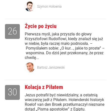
Szymon Hołownia
Życie po życiu
26
Pierwsza myśl, jaka przyszła do głowy
Krzysztofowi Rudolfowi, kiedy znalazł się już
w niebie, była raczej mało podniosła. –
Pomyślałem sobie: „O kur..., jakie to proste” –
wspomina. Do dziś jest przekonany, że przez
chwilę...
Bartosz Janiszewski
Kolacja z Piłatem
30
Jezus potrafił być niewidzialny, a ostatnią
wieczerzę jadł z Piłatem. Holenderski historyk
Roelof van den Broek przetłumaczył nieznane
dotąd „Pisma apostołów” z Egiptu.