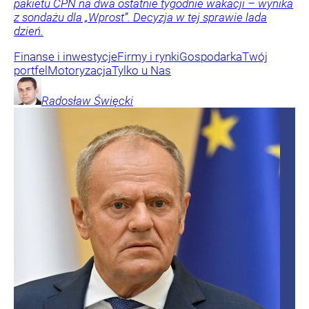
pakietu CPN na dwa ostatnie tygodnie wakacji – wynika
z sondażu dla „Wprost”. Decyzja w tej sprawie lada
dzień.
Finanse i inwestycje
Firmy i rynki
Gospodarka
Twój
portfel
Motoryzacja
Tylko u Nas
Radosław
Święcki