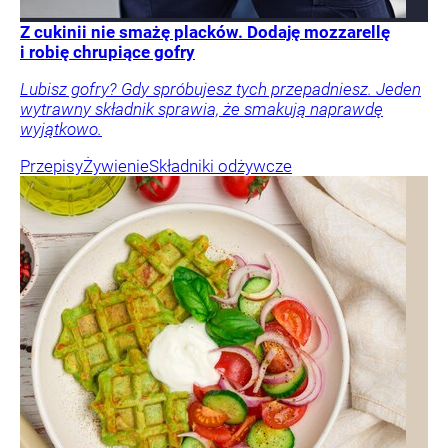
Z cukinii nie smażę placków. Dodaję mozzarellę
i robię chrupiące gofry
Lubisz gofry? Gdy spróbujesz tych przepadniesz. Jeden
wytrawny składnik sprawia, że smakują naprawdę
wyjątkowo.
Przepisy
Żywienie
Składniki odżywcze