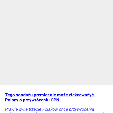
Tego sondażu premier nie może zlekceważyć.
Polacy o przywróceniu CPN
Prawie dwie trzecie Polaków chce przywrócenia