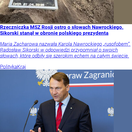
Rzeczniczka MSZ Rosji ostro o słowach Nawrockiego.
Sikorski stanął w obronie polskiego prezydenta
Maria Zacharowa nazwała Karola Nawrockiego „rusofobem”.
Radosław Sikorski w odpowiedzi przypomniał o swoich
słowach, które odbiły się szerokim echem na całym świecie.
Polityka
Kraj