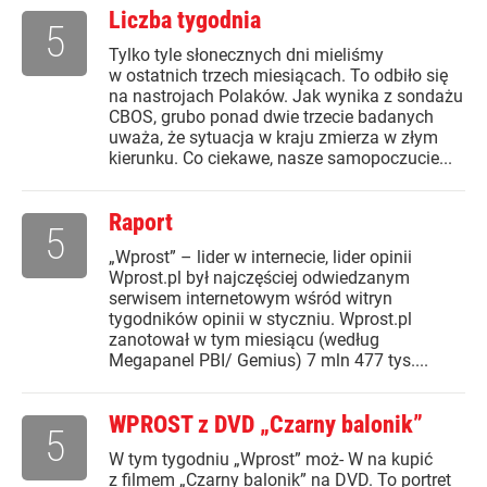
Liczba tygodnia
5
Tylko tyle słonecznych dni mieliśmy
w ostatnich trzech miesiącach. To odbiło się
na nastrojach Polaków. Jak wynika z sondażu
CBOS, grubo ponad dwie trzecie badanych
uważa, że sytuacja w kraju zmierza w złym
kierunku. Co ciekawe, nasze samopoczucie...
Raport
5
„Wprost” – lider w internecie, lider opinii
Wprost.pl był najczęściej odwiedzanym
serwisem internetowym wśród witryn
tygodników opinii w styczniu. Wprost.pl
zanotował w tym miesiącu (według
Megapanel PBI/ Gemius) 7 mln 477 tys....
WPROST z DVD „Czarny balonik”
5
W tym tygodniu „Wprost” moż- W na kupić
z filmem „Czarny balonik” na DVD. To portret