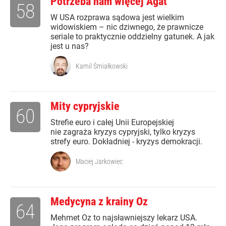
Potrzeba nam więcej Agat
58
W USA rozprawa sądowa jest wielkim
widowiskiem – nic dziwnego, że prawnicze
seriale to praktycznie oddzielny gatunek. A jak
jest u nas?
Kamil Śmiałkowski
Mity cypryjskie
60
Strefie euro i całej Unii Europejskiej
nie zagraża kryzys cypryjski, tylko kryzys
strefy euro. Dokładniej - kryzys demokracji.
Maciej Jarkowiec
Medycyna z krainy Oz
64
Mehmet Oz to najsławniejszy lekarz USA.