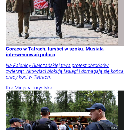
Gorąco w Tatrach, turyści w szoku. Musiała
interweniować policja
Na Palenicy Białczańskiej trwa protest obrońców
zwierząt. Aktywiści blokują fasiągi i domagają się końca
pracy koni w Tatrach.
Kraj
Miejsca
Turystyka