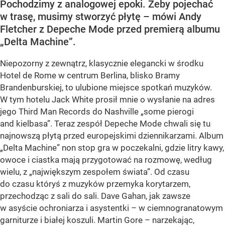
Pochodzimy z analogowej epoki. Żeby pojechać
w trasę, musimy stworzyć płytę – mówi Andy
Fletcher z Depeche Mode przed premierą albumu
„Delta Machine”.
Niepozorny z zewnątrz, klasycznie elegancki w środku
Hotel de Rome w centrum Berlina, blisko Bramy
Brandenburskiej, to ulubione miejsce spotkań muzyków.
W tym hotelu Jack White prosił mnie o wysłanie na adres
jego Third Man Records do Nashville „some pierogi
and kielbasa”. Teraz zespół Depeche Mode chwali się tu
najnowszą płytą przed europejskimi dziennikarzami. Album
„Delta Machine” non stop gra w poczekalni, gdzie litry kawy,
owoce i ciastka mają przygotować na rozmowę, według
wielu, z „największym zespołem świata”. Od czasu
do czasu któryś z muzyków przemyka korytarzem,
przechodząc z sali do sali. Dave Gahan, jak zawsze
w asyście ochroniarza i asystentki – w ciemnogranatowym
garniturze i białej koszuli. Martin Gore – narzekając,