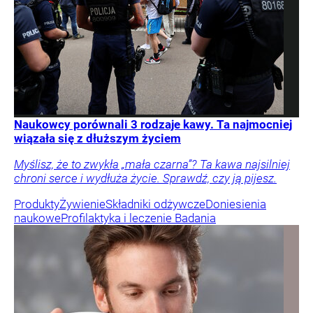
Naukowcy porównali 3 rodzaje kawy. Ta najmocniej
wiązała się z dłuższym życiem
Myślisz, że to zwykła „mała czarna”? Ta kawa najsilniej
chroni serce i wydłuża życie. Sprawdź, czy ją pijesz.
Produkty
Żywienie
Składniki odżywcze
Doniesienia
naukowe
Profilaktyka i leczenie
Badania