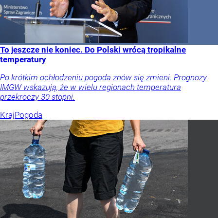
To jeszcze nie koniec. Do Polski wrócą tropikalne
temperatury
Po krótkim ochłodzeniu pogoda znów się zmieni. Prognozy
IMGW wskazują, że w wielu regionach temperatura
przekroczy 30 stopni.
Kraj
Pogoda