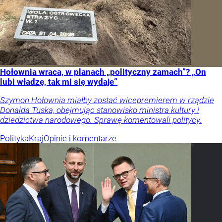
Hołownia wraca, w planach „polityczny zamach”? „On
lubi władzę, tak mi się wydaje”
Szymon Hołownia miałby zostać wicepremierem w rządzie
Donalda Tuska, obejmując stanowisko ministra kultury i
dziedzictwa narodowego. Sprawę komentowali politycy.
Polityka
Kraj
Opinie i komentarze