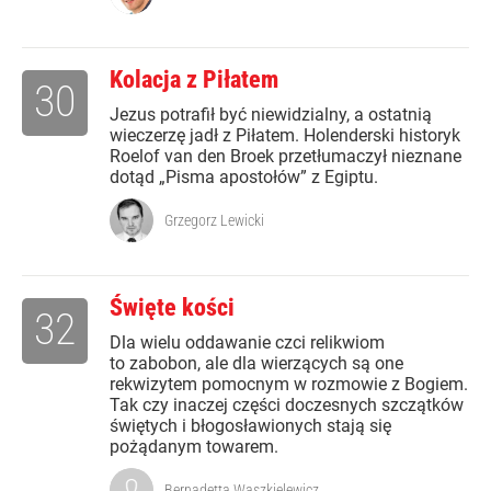
Kolacja z Piłatem
30
Jezus potrafił być niewidzialny, a ostatnią
wieczerzę jadł z Piłatem. Holenderski historyk
Roelof van den Broek przetłumaczył nieznane
dotąd „Pisma apostołów” z Egiptu.
Grzegorz Lewicki
Święte kości
32
Dla wielu oddawanie czci relikwiom
to zabobon, ale dla wierzących są one
rekwizytem pomocnym w rozmowie z Bogiem.
Tak czy inaczej części doczesnych szczątków
świętych i błogosławionych stają się
pożądanym towarem.
Bernadetta Waszkielewicz