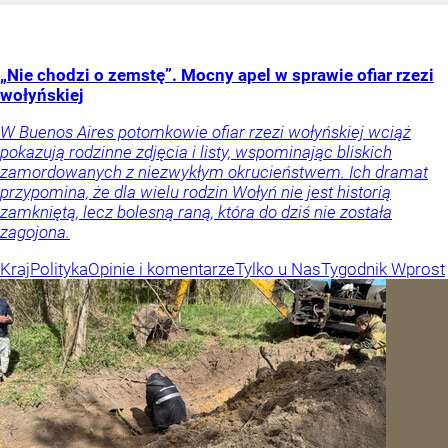
„Nie chodzi o zemstę”. Mocny apel w sprawie ofiar rzezi
wołyńskiej
W Buenos Aires potomkowie ofiar rzezi wołyńskiej wciąż
pokazują rodzinne zdjęcia i listy, wspominając bliskich
zamordowanych z niezwykłym okrucieństwem. Ich dramat
przypomina, że dla wielu rodzin Wołyń nie jest historią
zamkniętą, lecz bolesną raną, która do dziś nie została
zagojona.
Kraj
Polityka
Opinie i komentarze
Tylko u Nas
Tygodnik Wprost