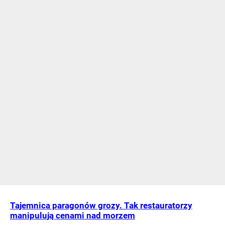
Tajemnica paragonów grozy. Tak restauratorzy
manipulują cenami nad morzem