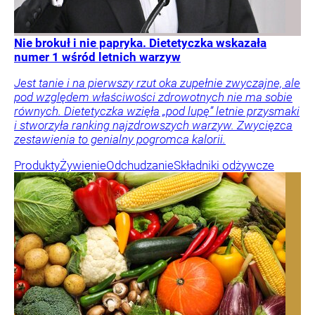
Nie brokuł i nie papryka. Dietetyczka wskazała
numer 1 wśród letnich warzyw
Jest tanie i na pierwszy rzut oka zupełnie zwyczajne, ale
pod względem właściwości zdrowotnych nie ma sobie
równych. Dietetyczka wzięła „pod lupę” letnie przysmaki
i stworzyła ranking najzdrowszych warzyw. Zwycięzca
zestawienia to genialny pogromca kalorii.
Produkty
Żywienie
Odchudzanie
Składniki odżywcze