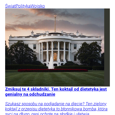
Świat
Polityka
Wojsko
Zmiksuj te 4 składniki. Ten koktajl od dietetyka jest
genialny na odchudzanie
Szukasz sposobu na podjadanie na diecie? Ten zielony
koktajl z przepisu dietetyka to błonnikowa bomba, która
syci na długo, gasi ochotę na słodkie i ułatwia