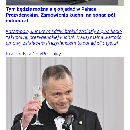
Tym będzie można się objadać w Pałacu
Prezydenckim. Zamówienia kuchni na ponad pół
miliona zł
Karambola, kumkwat i dziki brokuł znalazły się na liście
zakupowej prezydenckiej kuchni. Maksymalna wartość
umowy z Pałacem Prezydenckim to ponad 515 tys. zł.
Kraj
Polityka
Diety
Produkty