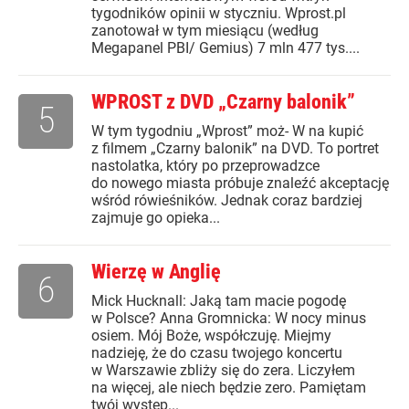
tygodników opinii w styczniu. Wprost.pl
zanotował w tym miesiącu (według
Megapanel PBI/ Gemius) 7 mln 477 tys....
WPROST z DVD „Czarny balonik”
5
W tym tygodniu „Wprost” moż- W na kupić
z filmem „Czarny balonik” na DVD. To portret
nastolatka, który po przeprowadzce
do nowego miasta próbuje znaleźć akceptację
wśród rówieśników. Jednak coraz bardziej
zajmuje go opieka...
Wierzę w Anglię
6
Mick Hucknall: Jaką tam macie pogodę
w Polsce? Anna Gromnicka: W nocy minus
osiem. Mój Boże, współczuję. Miejmy
nadzieję, że do czasu twojego koncertu
w Warszawie zbliży się do zera. Liczyłem
na więcej, ale niech będzie zero. Pamiętam
twój występ...