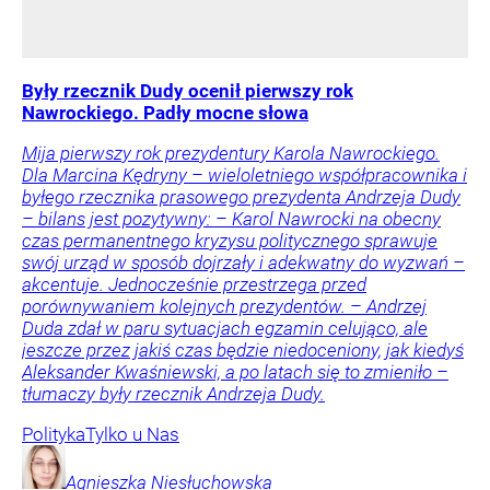
Były rzecznik Dudy ocenił pierwszy rok
Nawrockiego. Padły mocne słowa
Mija pierwszy rok prezydentury Karola Nawrockiego.
Dla Marcina Kędryny – wieloletniego współpracownika i
byłego rzecznika prasowego prezydenta Andrzeja Dudy
– bilans jest pozytywny: – Karol Nawrocki na obecny
czas permanentnego kryzysu politycznego sprawuje
swój urząd w sposób dojrzały i adekwatny do wyzwań –
akcentuje. Jednocześnie przestrzega przed
porównywaniem kolejnych prezydentów. – Andrzej
Duda zdał w paru sytuacjach egzamin celująco, ale
jeszcze przez jakiś czas będzie niedoceniony, jak kiedyś
Aleksander Kwaśniewski, a po latach się to zmieniło –
tłumaczy były rzecznik Andrzeja Dudy.
Polityka
Tylko u Nas
Agnieszka
Niesłuchowska