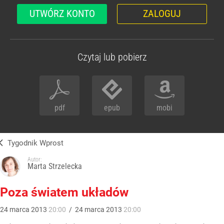
UTWÓRZ KONTO
ZALOGUJ
Czytaj lub pobierz
pdf
epub
mobi
Tygodnik Wprost
Autor:
Marta Strzelecka
Poza światem układów
24
marca
2013
20:00
/
24
marca
2013
20:00