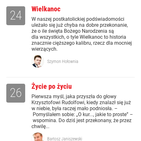
Wielkanoc
24
W naszej postkatolickiej podświadomości
uleżało się już chyba na dobre przekonanie,
że o ile święta Bożego Narodzenia są
dla wszystkich, o tyle Wielkanoc to historia
znacznie cięższego kalibru, rzecz dla mocniej
wierzących.
Szymon Hołownia
Życie po życiu
26
Pierwsza myśl, jaka przyszła do głowy
Krzysztofowi Rudolfowi, kiedy znalazł się już
w niebie, była raczej mało podniosła. –
Pomyślałem sobie: „O kur..., jakie to proste” –
wspomina. Do dziś jest przekonany, że przez
chwilę...
Bartosz Janiszewski