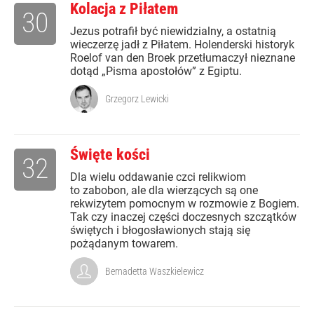
Kolacja z Piłatem
30
Jezus potrafił być niewidzialny, a ostatnią
wieczerzę jadł z Piłatem. Holenderski historyk
Roelof van den Broek przetłumaczył nieznane
dotąd „Pisma apostołów” z Egiptu.
Grzegorz Lewicki
Święte kości
32
Dla wielu oddawanie czci relikwiom
to zabobon, ale dla wierzących są one
rekwizytem pomocnym w rozmowie z Bogiem.
Tak czy inaczej części doczesnych szczątków
świętych i błogosławionych stają się
pożądanym towarem.
Bernadetta Waszkielewicz