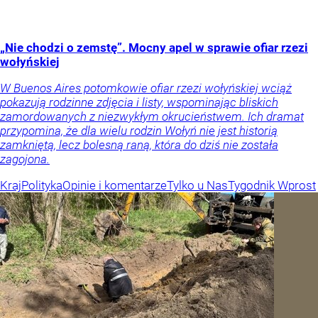
„Nie chodzi o zemstę”. Mocny apel w sprawie ofiar rzezi
wołyńskiej
W Buenos Aires potomkowie ofiar rzezi wołyńskiej wciąż
pokazują rodzinne zdjęcia i listy, wspominając bliskich
zamordowanych z niezwykłym okrucieństwem. Ich dramat
przypomina, że dla wielu rodzin Wołyń nie jest historią
zamkniętą, lecz bolesną raną, która do dziś nie została
zagojona.
Kraj
Polityka
Opinie i komentarze
Tylko u Nas
Tygodnik Wprost