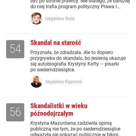
być po stronie prawicy. Nie dlatego, że bardziej
do niej trafia program polityczny Prawa i...
Magdalena Środa
Skandal na starość
54
Przyznała, że zdradzała. Ale to dopiero
przygrywka do skandalu, bo jesienią ukazuje
się autobiografia Krystyny Kofty – pisarki
po siedemdziesiątce.
Magdalena Rigamonti
Skandalistki w wieku
56
późnodojrzałym
Krystyna Mazurówna zadziwiła opinię
publiczną nie tym, że po siedemdziesiątce
odważyła się pokazać publicznie w bikini,