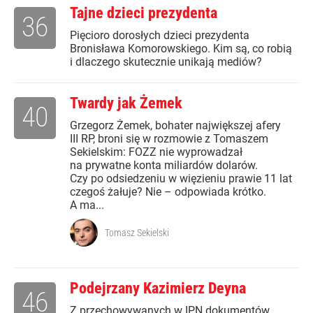
Tajne dzieci prezydenta
36
Pięcioro dorosłych dzieci prezydenta
Bronisława Komorowskiego. Kim są, co robią
i dlaczego skutecznie unikają mediów?
Twardy jak Żemek
40
Grzegorz Żemek, bohater największej afery
III RP, broni się w rozmowie z Tomaszem
Sekielskim: FOZZ nie wyprowadzał
na prywatne konta miliardów dolarów.
Czy po odsiedzeniu w więzieniu prawie 11 lat
czegoś żałuje? Nie – odpowiada krótko.
A ma...
Tomasz Sekielski
Podejrzany Kazimierz Deyna
46
Z przechowywanych w IPN dokumentów