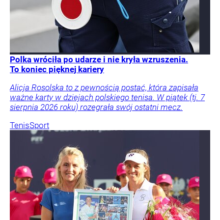
Polka wróciła po udarze i nie kryła wzruszenia.
To koniec pięknej kariery
Alicja Rosolska to z pewnością postać, która zapisała
ważne karty w dziejach polskiego tenisa. W piątek (tj. 7
sierpnia 2026 roku) rozegrała swój ostatni mecz.
Tenis
Sport