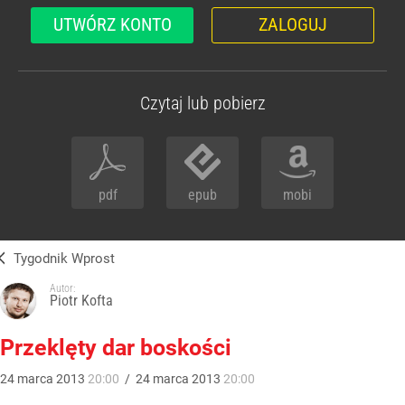
UTWÓRZ KONTO
ZALOGUJ
Czytaj lub pobierz
pdf
epub
mobi
Tygodnik Wprost
Autor:
Piotr Kofta
Przeklęty dar boskości
24
marca
2013
20:00
/
24
marca
2013
20:00