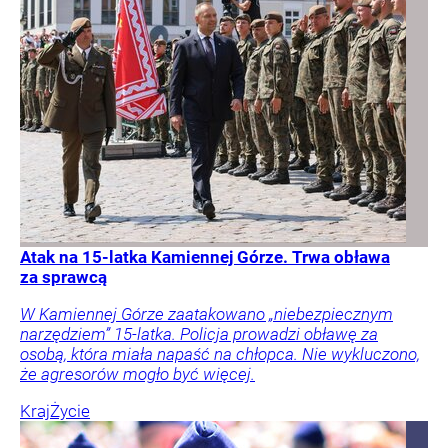
Atak na 15-latka Kamiennej Górze. Trwa obława
za sprawcą
W Kamiennej Górze zaatakowano „niebezpiecznym
narzędziem” 15-latka. Policja prowadzi obławę za
osobą, która miała napaść na chłopca. Nie wykluczono,
że agresorów mogło być więcej.
Kraj
Życie