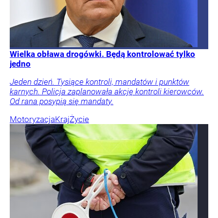
Wielka obława drogówki. Będą kontrolować tylko
jedno
Jeden dzień. Tysiące kontroli, mandatów i punktów
karnych. Policja zaplanowała akcję kontroli kierowców.
Od rana posypią się mandaty.
Motoryzacja
Kraj
Życie