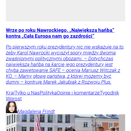
Wrze po roku Nawrockiego. „Największa hańba”
kontra „Cała Europa nam go zazdrości”
Po pierwszym roku prezydentury nic nie wskazuje na to,
żeby Karol Nawrocki wyciszył spory między dwoma
zwaśnionymi politycznymi obozami. – Dotychczas
największą hańbą na karcie jego prezydentury jest
chyba zawetowanie SAFE – ocenia Mariusz Witczak z
KO. – Mamy głowę państwa, z której możemy być
dumni – kontruje Marek Jakubiak z Rozwoju Plus.
Kraj
Tylko u Nas
Polityka
Opinie i komentarze
Tygodnik
Wprost
Magdalena
Frindt