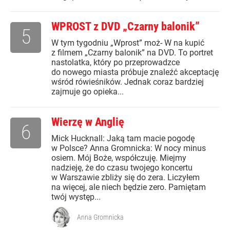
WPROST z DVD „Czarny balonik”
5
W tym tygodniu „Wprost” moż- W na kupić
z filmem „Czarny balonik” na DVD. To portret
nastolatka, który po przeprowadzce
do nowego miasta próbuje znaleźć akceptację
wśród rówieśników. Jednak coraz bardziej
zajmuje go opieka...
Wierzę w Anglię
6
Mick Hucknall: Jaką tam macie pogodę
w Polsce? Anna Gromnicka: W nocy minus
osiem. Mój Boże, współczuję. Miejmy
nadzieję, że do czasu twojego koncertu
w Warszawie zbliży się do zera. Liczyłem
na więcej, ale niech będzie zero. Pamiętam
twój występ...
Anna Gromnicka