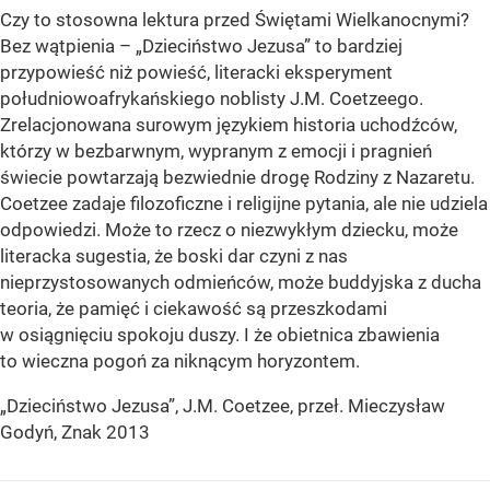
Czy to stosowna lektura przed Świętami Wielkanocnymi?
Bez wątpienia – „Dzieciństwo Jezusa” to bardziej
przypowieść niż powieść, literacki eksperyment
południowoafrykańskiego noblisty J.M. Coetzeego.
Zrelacjonowana surowym językiem historia uchodźców,
którzy w bezbarwnym, wypranym z emocji i pragnień
świecie powtarzają bezwiednie drogę Rodziny z Nazaretu.
Coetzee zadaje filozoficzne i religijne pytania, ale nie udziela
odpowiedzi. Może to rzecz o niezwykłym dziecku, może
literacka sugestia, że boski dar czyni z nas
nieprzystosowanych odmieńców, może buddyjska z ducha
teoria, że pamięć i ciekawość są przeszkodami
w osiągnięciu spokoju duszy. I że obietnica zbawienia
to wieczna pogoń za niknącym horyzontem.
„Dzieciństwo Jezusa”, J.M. Coetzee, przeł. Mieczysław
Godyń, Znak 2013