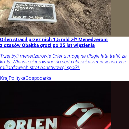
Orlen stracił przez nich 1,5 mld zł? Menedżerom
z czasów Obajtka grozi po 25 lat więzienia
Trzej byli menedżerowie Orlenu mogą na długie lata trafić za
kraty. Właśnie skierowano do sądu akt oskarżenia w sprawie
miliardowych strat państwowej spółki.
Kraj
Polityka
Gospodarka