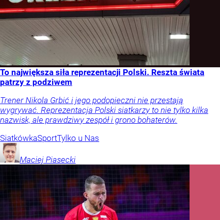
To największa siła reprezentacji Polski. Reszta świata
patrzy z podziwem
Trener Nikola Grbić i jego podopieczni nie przestają
wygrywać. Reprezentacja Polski siatkarzy to nie tylko kilka
nazwisk, ale prawdziwy zespół i grono bohaterów.
Siatkówka
Sport
Tylko u Nas
Maciej
Piasecki