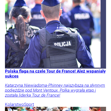
Polska flaga na czele Tour de France! Ależ wspaniały
sukces
Katarzyna Niewiadoma-Phinney najszybsza na słynnym
podjeździe pod Mont Ventoux. Polka wygrała etap i
została liderką Tour de France!
Kolarstwo
Sport