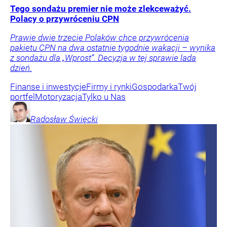
Tego sondażu premier nie może zlekceważyć.
Polacy o przywróceniu CPN
Prawie dwie trzecie Polaków chce przywrócenia
pakietu CPN na dwa ostatnie tygodnie wakacji – wynika
z sondażu dla „Wprost”. Decyzja w tej sprawie lada
dzień.
Finanse i inwestycje
Firmy i rynki
Gospodarka
Twój
portfel
Motoryzacja
Tylko u Nas
Radosław
Święcki