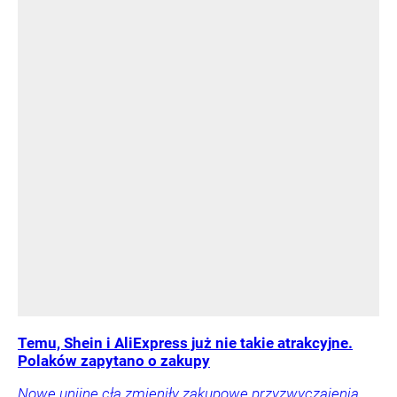
Temu, Shein i AliExpress już nie takie atrakcyjne.
Polaków zapytano o zakupy
Nowe unijne cła zmieniły zakupowe przyzwyczajenia