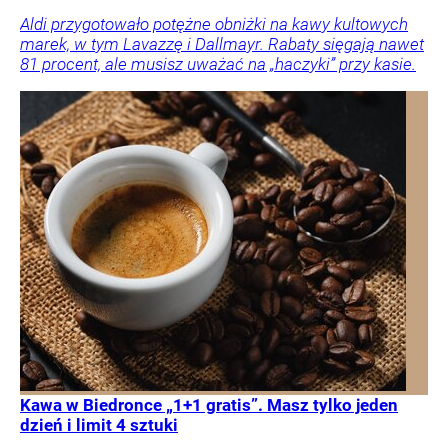
Aldi przygotowało potężne obniżki na kawy kultowych
marek, w tym Lavazzę i Dallmayr. Rabaty sięgają nawet
81 procent, ale musisz uważać na „haczyki” przy kasie.
Kawa w Biedronce „1+1 gratis”. Masz tylko jeden
dzień i limit 4 sztuki