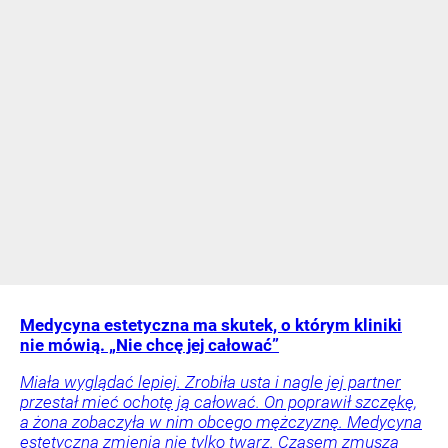
Medycyna estetyczna ma skutek, o którym kliniki
nie mówią. „Nie chcę jej całować”
Miała wyglądać lepiej. Zrobiła usta i nagle jej partner
przestał mieć ochotę ją całować. On poprawił szczękę,
a żona zobaczyła w nim obcego mężczyznę. Medycyna
estetyczna zmienia nie tylko twarz. Czasem zmusza