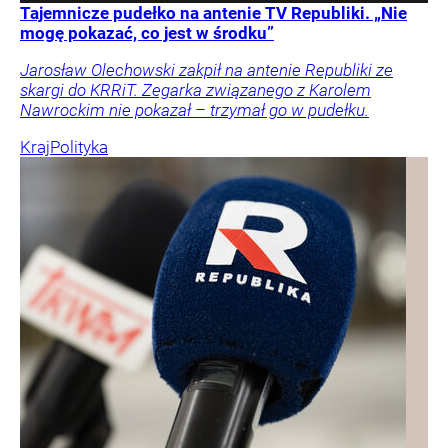
Tajemnicze pudełko na antenie TV Republiki. „Nie
mogę pokazać, co jest w środku”
Jarosław Olechowski zakpił na antenie Republiki ze
skargi do KRRiT. Zegarka związanego z Karolem
Nawrockim nie pokazał – trzymał go w pudełku.
Kraj
Polityka