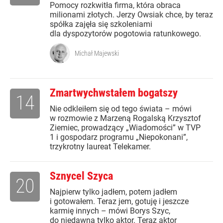
Pomocy rozkwitła firma, która obraca
milionami złotych. Jerzy Owsiak chce, by teraz
spółka zajęła się szkoleniami
dla dyspozytorów pogotowia ratunkowego.
Michał Majewski
Zmartwychwstałem bogatszy
14
Nie odkleiłem się od tego świata – mówi
w rozmowie z Marzeną Rogalską Krzysztof
Ziemiec, prowadzący „Wiadomości” w TVP
1 i gospodarz programu „Niepokonani”,
trzykrotny laureat Telekamer.
Sznycel Szyca
20
Najpierw tylko jadłem, potem jadłem
i gotowałem. Teraz jem, gotuję i jeszcze
karmię innych – mówi Borys Szyc,
do niedawna tylko aktor. Teraz aktor