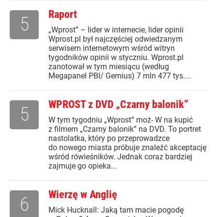
Raport
5
„Wprost” – lider w internecie, lider opinii
Wprost.pl był najczęściej odwiedzanym
serwisem internetowym wśród witryn
tygodników opinii w styczniu. Wprost.pl
zanotował w tym miesiącu (według
Megapanel PBI/ Gemius) 7 mln 477 tys....
WPROST z DVD „Czarny balonik”
5
W tym tygodniu „Wprost” moż- W na kupić
z filmem „Czarny balonik” na DVD. To portret
nastolatka, który po przeprowadzce
do nowego miasta próbuje znaleźć akceptację
wśród rówieśników. Jednak coraz bardziej
zajmuje go opieka...
Wierzę w Anglię
6
Mick Hucknall: Jaką tam macie pogodę