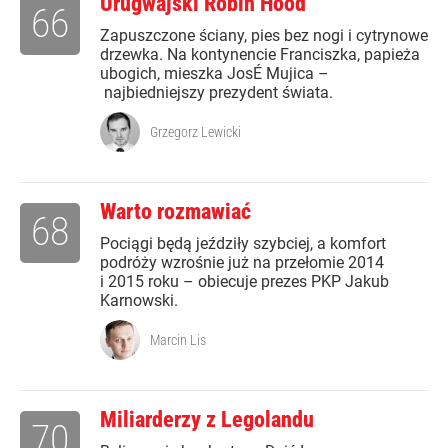
Urugwajski Robin Hood
66
Zapuszczone ściany, pies bez nogi i cytrynowe
drzewka. Na kontynencie Franciszka, papieża
ubogich, mieszka JosÉ Mujica –
najbiedniejszy prezydent świata.
Grzegorz Lewicki
Warto rozmawiać
68
Pociągi będą jeździły szybciej, a komfort
podróży wzrośnie już na przełomie 2014
i 2015 roku – obiecuje prezes PKP Jakub
Karnowski.
Marcin Lis
Miliarderzy z Legolandu
70