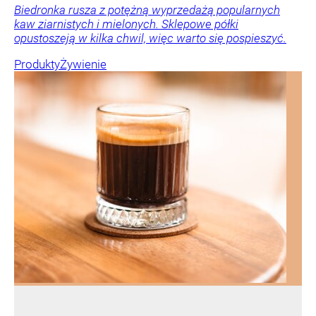
Biedronka rusza z potężną wyprzedażą popularnych
kaw ziarnistych i mielonych. Sklepowe półki
opustoszeją w kilka chwil, więc warto się pospieszyć.
Produkty
Żywienie