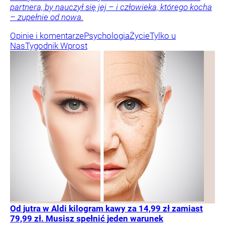
partnera, by nauczył się jej – i człowieka, którego kocha
– zupełnie od nowa.
Opinie i komentarze
Psychologia
Życie
Tylko u
Nas
Tygodnik Wprost
Od jutra w Aldi kilogram kawy za 14,99 zł zamiast
79,99 zł. Musisz spełnić jeden warunek