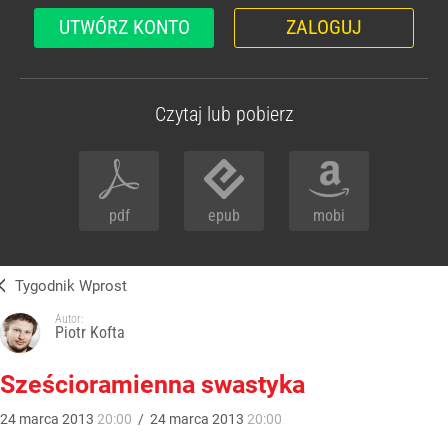
UTWÓRZ KONTO
ZALOGUJ
Czytaj lub pobierz
pdf
epub
mobi
Tygodnik Wprost
Autor:
Piotr Kofta
Sześcioramienna swastyka
24
marca
2013
20:00
/
24
marca
2013
20:00