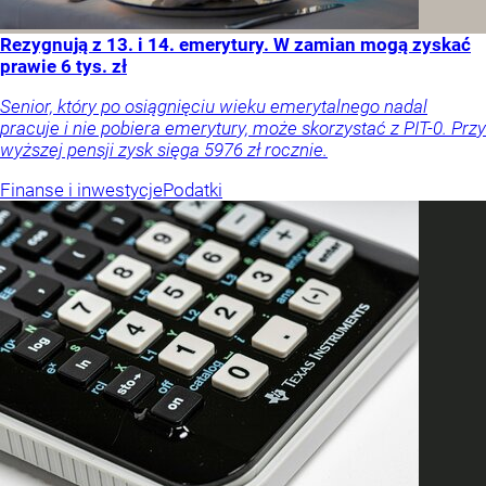
Rezygnują z 13. i 14. emerytury. W zamian mogą zyskać
prawie 6 tys. zł
Senior, który po osiągnięciu wieku emerytalnego nadal
pracuje i nie pobiera emerytury, może skorzystać z PIT-0. Przy
wyższej pensji zysk sięga 5976 zł rocznie.
Finanse i inwestycje
Podatki