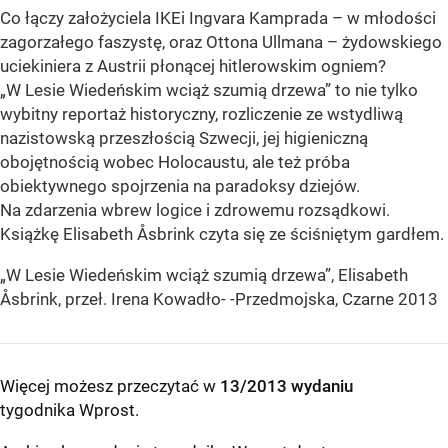
Co łączy założyciela IKEi Ingvara Kamprada – w młodości
zagorzałego faszystę, oraz Ottona Ullmana – żydowskiego
uciekiniera z Austrii płonącej hitlerowskim ogniem?
„W Lesie Wiedeńskim wciąż szumią drzewa” to nie tylko
wybitny reportaż historyczny, rozliczenie ze wstydliwą
nazistowską przeszłością Szwecji, jej higieniczną
obojętnością wobec Holocaustu, ale też próba
obiektywnego spojrzenia na paradoksy dziejów.
Na zdarzenia wbrew logice i zdrowemu rozsądkowi.
Książkę Elisabeth Åsbrink czyta się ze ściśniętym gardłem.
„W Lesie Wiedeńskim wciąż szumią drzewa”, Elisabeth
Åsbrink, przeł. Irena Kowadło- -Przedmojska, Czarne 2013
Więcej możesz przeczytać w
13/2013 wydaniu
tygodnika Wprost
.