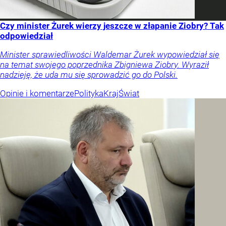
Czy minister Żurek wierzy jeszcze w złapanie Ziobry? Tak
odpowiedział
Minister sprawiedliwości Waldemar Żurek wypowiedział się
na temat swojego poprzednika Zbigniewa Ziobry. Wyraził
nadzieję, że uda mu się sprowadzić go do Polski.
Opinie i komentarze
Polityka
Kraj
Świat