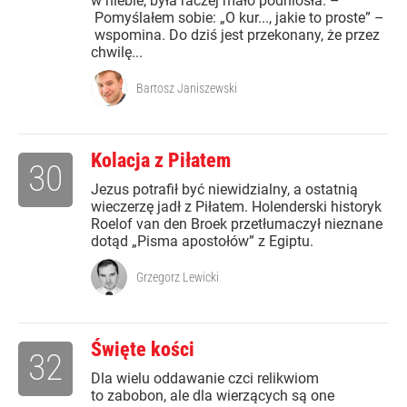
w niebie, była raczej mało podniosła. –
Pomyślałem sobie: „O kur..., jakie to proste” –
wspomina. Do dziś jest przekonany, że przez
chwilę...
Bartosz Janiszewski
Kolacja z Piłatem
30
Jezus potrafił być niewidzialny, a ostatnią
wieczerzę jadł z Piłatem. Holenderski historyk
Roelof van den Broek przetłumaczył nieznane
dotąd „Pisma apostołów” z Egiptu.
Grzegorz Lewicki
Święte kości
32
Dla wielu oddawanie czci relikwiom
to zabobon, ale dla wierzących są one