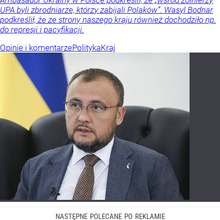
Ambasador Ukrainy w Polsce podkreślił, że „wśród żołnierzy
UPA byli zbrodniarze, którzy zabijali Polaków”. Wasyl Bodnar
podkreślił, że ze strony naszego kraju również dochodziło np.
do represji i pacyfikacji.
Opinie i komentarze
Polityka
Kraj