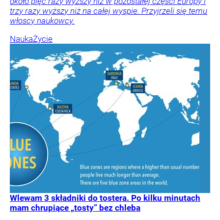
około pięć razy wyższy niż w pozostałej części Europy i
trzy razy wyższy niż na całej wyspie. Przyjrzeli się temu
włoscy naukowcy.
Nauka
Życie
Wlewam 3 składniki do tostera. Po kilku minutach
mam chrupiące „tosty” bez chleba