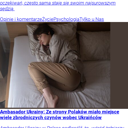
oczekiwań, często sama staje się swoim najsurowszym
sędzią.
Opinie i komentarze
Życie
Psychologia
Tylko u Nas
Ambasador Ukrainy: Ze strony Polaków miało miejsce
wiele zbrodniczych czynów wobec Ukraińców