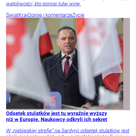
wątpliwości, kto ponosi tutaj winę.
Świat
Kraj
Opinie i komentarze
Życie
Odsetek stulatków jest tu wyraźnie wyższy
niż w Europie. Naukowcy odkryli ich sekret
W „niebieskiej strefie” na Sardynii odsetek stulatków jest