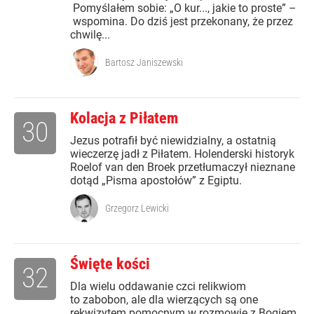
Pomyślałem sobie: „O kur..., jakie to proste” –
wspomina. Do dziś jest przekonany, że przez
chwilę...
Bartosz Janiszewski
Kolacja z Piłatem
30
Jezus potrafił być niewidzialny, a ostatnią
wieczerzę jadł z Piłatem. Holenderski historyk
Roelof van den Broek przetłumaczył nieznane
dotąd „Pisma apostołów” z Egiptu.
Grzegorz Lewicki
Święte kości
32
Dla wielu oddawanie czci relikwiom
to zabobon, ale dla wierzących są one
rekwizytem pomocnym w rozmowie z Bogiem.