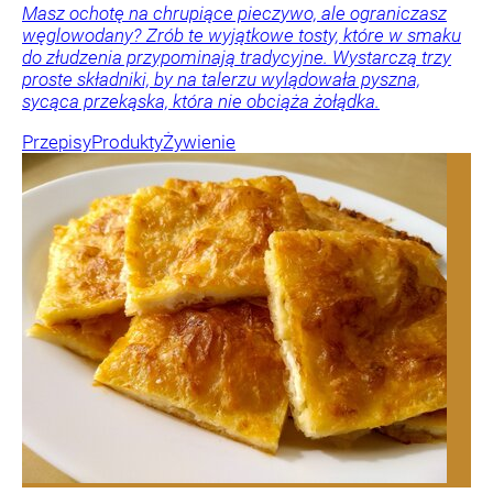
Masz ochotę na chrupiące pieczywo, ale ograniczasz
węglowodany? Zrób te wyjątkowe tosty, które w smaku
do złudzenia przypominają tradycyjne. Wystarczą trzy
proste składniki, by na talerzu wylądowała pyszna,
sycąca przekąska, która nie obciąża żołądka.
Przepisy
Produkty
Żywienie