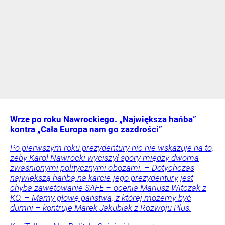
Wrze po roku Nawrockiego. „Największa hańba”
kontra „Cała Europa nam go zazdrości”
Po pierwszym roku prezydentury nic nie wskazuje na to,
żeby Karol Nawrocki wyciszył spory między dwoma
zwaśnionymi politycznymi obozami. – Dotychczas
największą hańbą na karcie jego prezydentury jest
chyba zawetowanie SAFE – ocenia Mariusz Witczak z
KO. – Mamy głowę państwa, z której możemy być
dumni – kontruje Marek Jakubiak z Rozwoju Plus.