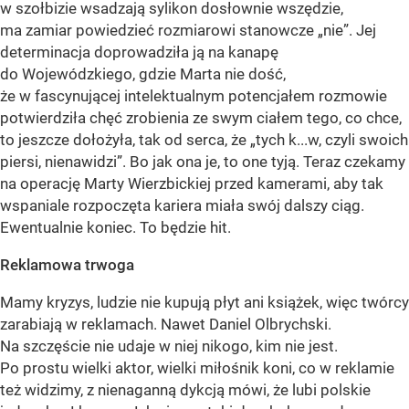
w szołbizie wsadzają sylikon dosłownie wszędzie,
ma zamiar powiedzieć rozmiarowi stanowcze „nie”. Jej
determinacja doprowadziła ją na kanapę
do Wojewódzkiego, gdzie Marta nie dość,
że w fascynującej intelektualnym potencjałem rozmowie
potwierdziła chęć zrobienia ze swym ciałem tego, co chce,
to jeszcze dołożyła, tak od serca, że „tych k...w, czyli swoich
piersi, nienawidzi”. Bo jak ona je, to one tyją. Teraz czekamy
na operację Marty Wierzbickiej przed kamerami, aby tak
wspaniale rozpoczęta kariera miała swój dalszy ciąg.
Ewentualnie koniec. To będzie hit.
Reklamowa trwoga
Mamy kryzys, ludzie nie kupują płyt ani książek, więc twórcy
zarabiają w reklamach. Nawet Daniel Olbrychski.
Na szczęście nie udaje w niej nikogo, kim nie jest.
Po prostu wielki aktor, wielki miłośnik koni, co w reklamie
też widzimy, z nienaganną dykcją mówi, że lubi polskie