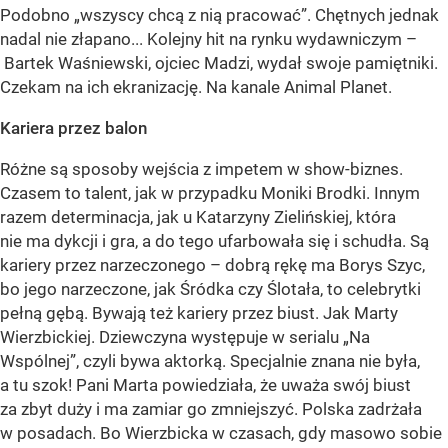
Podobno „wszyscy chcą z nią pracować”. Chętnych jednak
nadal nie złapano... Kolejny hit na rynku wydawniczym –
Bartek Waśniewski, ojciec Madzi, wydał swoje pamiętniki.
Czekam na ich ekranizację. Na kanale Animal Planet.
Kariera przez balon
Różne są sposoby wejścia z impetem w show-biznes.
Czasem to talent, jak w przypadku Moniki Brodki. Innym
razem determinacja, jak u Katarzyny Zielińskiej, która
nie ma dykcji i gra, a do tego ufarbowała się i schudła. Są
kariery przez narzeczonego – dobrą rękę ma Borys Szyc,
bo jego narzeczone, jak Śródka czy Ślotała, to celebrytki
pełną gębą. Bywają też kariery przez biust. Jak Marty
Wierzbickiej. Dziewczyna występuje w serialu „Na
Wspólnej”, czyli bywa aktorką. Specjalnie znana nie była,
a tu szok! Pani Marta powiedziała, że uważa swój biust
za zbyt duży i ma zamiar go zmniejszyć. Polska zadrżała
w posadach. Bo Wierzbicka w czasach, gdy masowo sobie