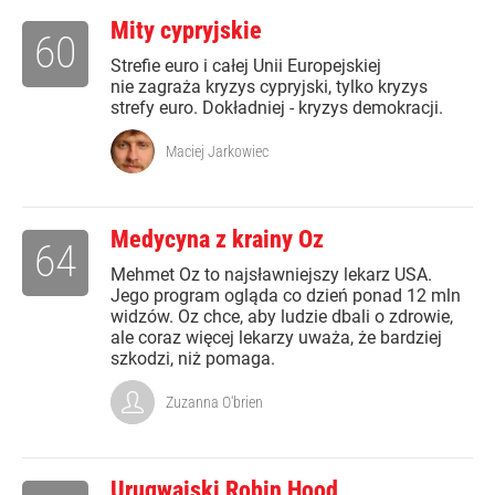
Mity cypryjskie
60
Strefie euro i całej Unii Europejskiej
nie zagraża kryzys cypryjski, tylko kryzys
strefy euro. Dokładniej - kryzys demokracji.
Maciej Jarkowiec
Medycyna z krainy Oz
64
Mehmet Oz to najsławniejszy lekarz USA.
Jego program ogląda co dzień ponad 12 mln
widzów. Oz chce, aby ludzie dbali o zdrowie,
ale coraz więcej lekarzy uważa, że bardziej
szkodzi, niż pomaga.
Zuzanna O'brien
Urugwajski Robin Hood