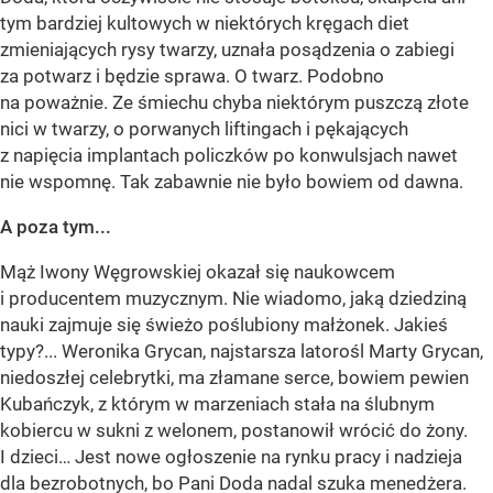
tym bardziej kultowych w niektórych kręgach diet
zmieniających rysy twarzy, uznała posądzenia o zabiegi
za potwarz i będzie sprawa. O twarz. Podobno
na poważnie. Ze śmiechu chyba niektórym puszczą złote
nici w twarzy, o porwanych liftingach i pękających
z napięcia implantach policzków po konwulsjach nawet
nie wspomnę. Tak zabawnie nie było bowiem od dawna.
A poza tym...
Mąż Iwony Węgrowskiej okazał się naukowcem
i producentem muzycznym. Nie wiadomo, jaką dziedziną
nauki zajmuje się świeżo poślubiony małżonek. Jakieś
typy?... Weronika Grycan, najstarsza latorośl Marty Grycan,
niedoszłej celebrytki, ma złamane serce, bowiem pewien
Kubańczyk, z którym w marzeniach stała na ślubnym
kobiercu w sukni z welonem, postanowił wrócić do żony.
I dzieci… Jest nowe ogłoszenie na rynku pracy i nadzieja
dla bezrobotnych, bo Pani Doda nadal szuka menedżera.