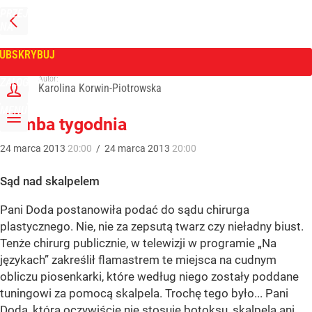
PRZEJDŹ
NA
WPROST
STRONĘ
GŁÓWNĄ
UBSKRYBUJ
Tygodnik Wprost
Autor:
ZALOGUJ
Karolina Korwin-Piotrowska
MENU
Bomba tygodnia
24
marca
2013
20:00
/
24
marca
2013
20:00
Sąd nad skalpelem
Pani Doda postanowiła podać do sądu chirurga
plastycznego. Nie, nie za zepsutą twarz czy nieładny biust.
Tenże chirurg publicznie, w telewizji w programie „Na
językach” zakreślił flamastrem te miejsca na cudnym
obliczu piosenkarki, które według niego zostały poddane
tuningowi za pomocą skalpela. Trochę tego było... Pani
Doda, która oczywiście nie stosuje botoksu, skalpela ani