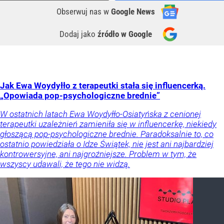
Obserwuj nas
w
Google News
Dodaj jako
źródło w Google
Jak Ewa Woydyłło z terapeutki stała się influencerką.
„Opowiada pop-psychologiczne brednie”
W ostatnich latach Ewa Woydyłło-Osiatyńska z cenionej
terapeutki uzależnień zamieniła się w influencerkę, niekiedy
głoszącą pop-psychologiczne brednie. Paradoksalnie to, co
ostatnio powiedziała o Idze Świątek, nie jest ani najbardziej
kontrowersyjne, ani najgroźniejsze. Problem w tym, że
wszyscy udawali, że tego nie widzą.