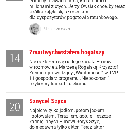
Pomocy rozkwitła firma, która obraca
milionami złotych. Jerzy Owsiak chce, by teraz
spółka zajęła się szkoleniami
dla dyspozytorów pogotowia ratunkowego.
Michał Majewski
Zmartwychwstałem bogatszy
14
Nie odkleiłem się od tego świata – mówi
w rozmowie z Marzeną Rogalską Krzysztof
Ziemiec, prowadzący „Wiadomości” w TVP
1 i gospodarz programu „Niepokonani”,
trzykrotny laureat Telekamer.
Sznycel Szyca
20
Najpierw tylko jadłem, potem jadłem
i gotowałem. Teraz jem, gotuję i jeszcze
karmię innych – mówi Borys Szyc,
do niedawna tylko aktor. Teraz aktor