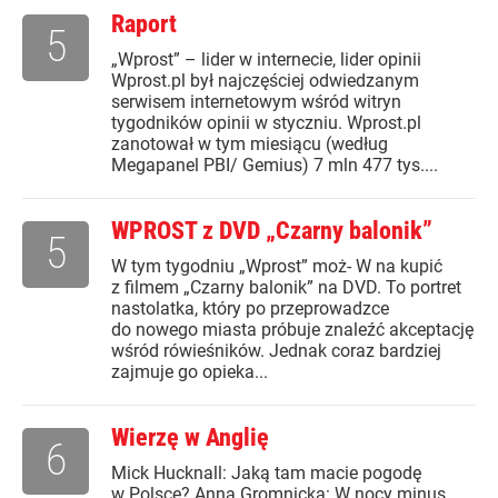
Raport
5
„Wprost” – lider w internecie, lider opinii
Wprost.pl był najczęściej odwiedzanym
serwisem internetowym wśród witryn
tygodników opinii w styczniu. Wprost.pl
zanotował w tym miesiącu (według
Megapanel PBI/ Gemius) 7 mln 477 tys....
WPROST z DVD „Czarny balonik”
5
W tym tygodniu „Wprost” moż- W na kupić
z filmem „Czarny balonik” na DVD. To portret
nastolatka, który po przeprowadzce
do nowego miasta próbuje znaleźć akceptację
wśród rówieśników. Jednak coraz bardziej
zajmuje go opieka...
Wierzę w Anglię
6
Mick Hucknall: Jaką tam macie pogodę
w Polsce? Anna Gromnicka: W nocy minus