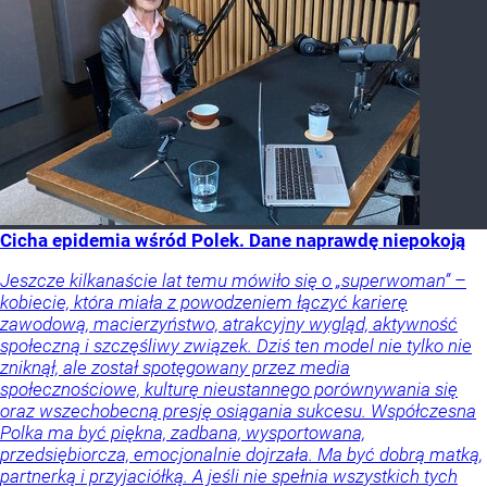
Cicha epidemia wśród Polek. Dane naprawdę niepokoją
Jeszcze kilkanaście lat temu mówiło się o „superwoman” –
kobiecie, która miała z powodzeniem łączyć karierę
zawodową, macierzyństwo, atrakcyjny wygląd, aktywność
społeczną i szczęśliwy związek. Dziś ten model nie tylko nie
zniknął, ale został spotęgowany przez media
społecznościowe, kulturę nieustannego porównywania się
oraz wszechobecną presję osiągania sukcesu. Współczesna
Polka ma być piękna, zadbana, wysportowana,
przedsiębiorcza, emocjonalnie dojrzała. Ma być dobrą matką,
partnerką i przyjaciółką. A jeśli nie spełnia wszystkich tych