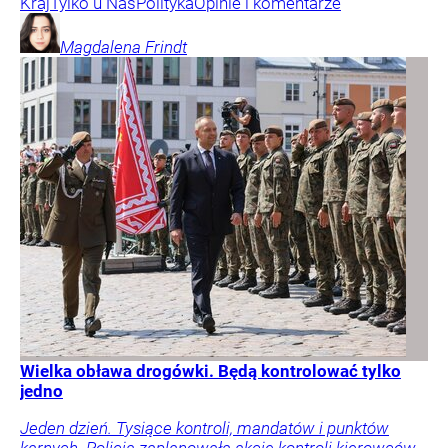
Kraj
Tylko u Nas
Polityka
Opinie i komentarze
Magdalena
Frindt
Wielka obława drogówki. Będą kontrolować tylko
jedno
Jeden dzień. Tysiące kontroli, mandatów i punktów