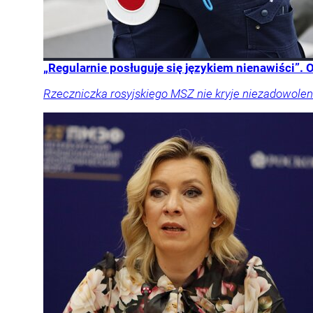
„Regularnie posługuje się językiem nienawiści”.
Rzeczniczka rosyjskiego MSZ nie kryje niezadowoleni