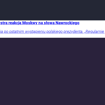
 Ostra reakcja Moskwy na słowa Nawrockiego
a po ostatnim wystąpieniu polskiego prezydenta. „Regularnie 