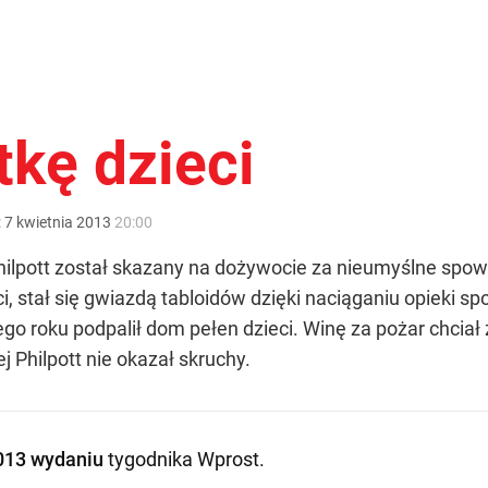
tkę dzieci
:
7
kwietnia
2013
20:00
Philpott został skazany na dożywocie za nieumyślne spow
eci, stał się gwiazdą tabloidów dzięki naciąganiu opieki 
go roku podpalił dom pełen dzieci. Winę za pożar chciał 
j Philpott nie okazał skruchy.
013 wydaniu
tygodnika Wprost
.