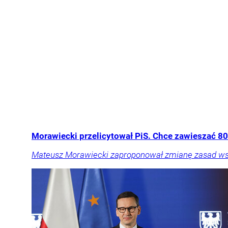
Morawiecki przelicytował PiS. Chce zawieszać 800
Mateusz Morawiecki zaproponował zmianę zasad wspie