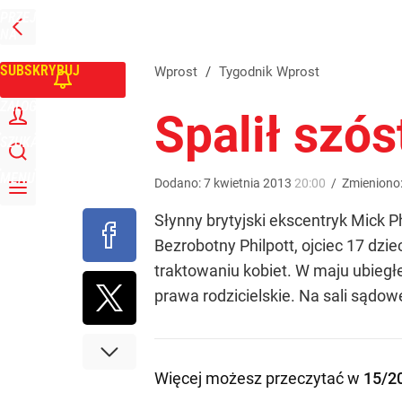
PRZEJDŹ
Udostępnij
0
Skomentuj
NA
WPROST
STRONĘ
GŁÓWNĄ
SUBSKRYBUJ
Wprost
/
Tygodnik Wprost
ZALOGUJ
Spalił szós
SZUKAJ
MENU
Dodano:
7
kwietnia
2013
20:00
/
Zmieniono
Słynny brytyjski ekscentryk Mick 
Bezrobotny Philpott, ojciec 17 dzi
traktowaniu kobiet. W maju ubiegłe
prawa rodzicielskie. Na sali sądowe
Więcej możesz przeczytać w
15/2