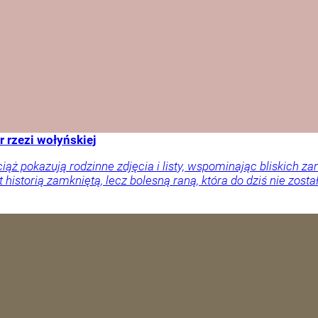
r rzezi wołyńskiej
ciąż pokazują rodzinne zdjęcia i listy, wspominając bliskich
 historią zamkniętą, lecz bolesną raną, która do dziś nie zosta