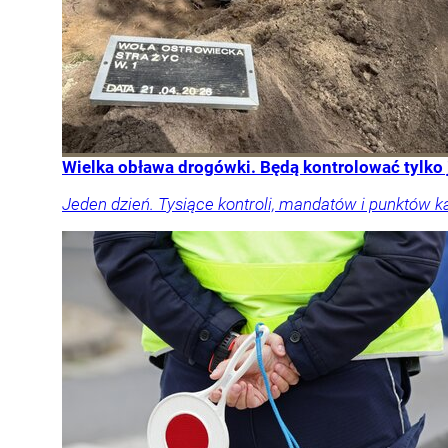
Wielka obława drogówki. Będą kontrolować tylko
Jeden dzień. Tysiące kontroli, mandatów i punktów k