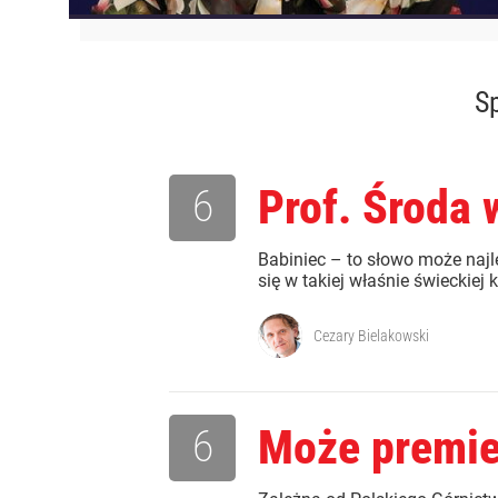
Sp
6
Prof. Środa 
Babiniec – to słowo może najl
się w takiej właśnie świeckiej 
Cezary Bielakowski
6
Może premie