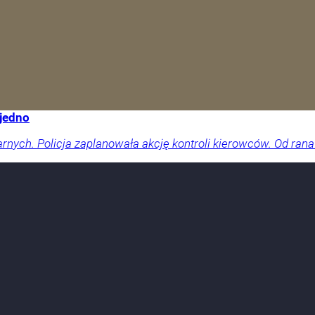
 jedno
arnych. Policja zaplanowała akcję kontroli kierowców. Od rana