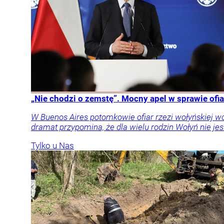
„Nie chodzi o zemstę”. Mocny apel w sprawie ofia
W Buenos Aires potomkowie ofiar rzezi wołyńskiej w
dramat przypomina, że dla wielu rodzin Wołyń nie jest
Tylko u Nas