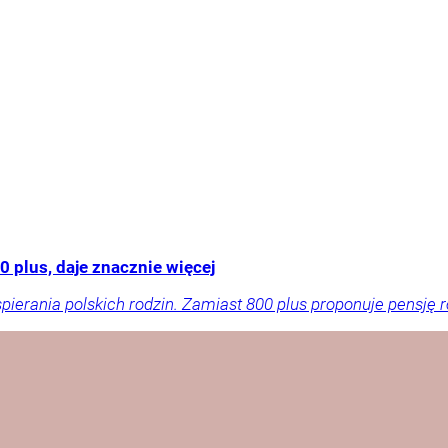
 plus, daje znacznie więcej
rania polskich rodzin. Zamiast 800 plus proponuje pensję ro