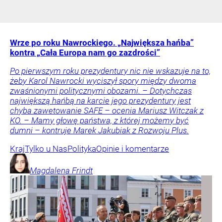
Wrze po roku Nawrockiego. „Największa hańba”
kontra „Cała Europa nam go zazdrości”
Po pierwszym roku prezydentury nic nie wskazuje na to,
żeby Karol Nawrocki wyciszył spory między dwoma
zwaśnionymi politycznymi obozami. – Dotychczas
największą hańbą na karcie jego prezydentury jest
chyba zawetowanie SAFE – ocenia Mariusz Witczak z
KO. – Mamy głowę państwa, z której możemy być
dumni – kontruje Marek Jakubiak z Rozwoju Plus.
Kraj
Tylko u Nas
Polityka
Opinie i komentarze
Magdalena
Frindt