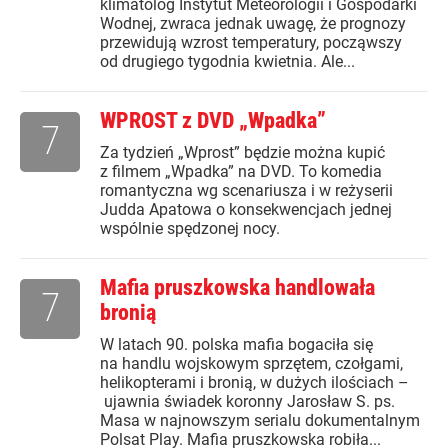
klimatolog Instytut Meteorologii i Gospodarki
Wodnej, zwraca jednak uwagę, że prognozy
przewidują wzrost temperatury, począwszy
od drugiego tygodnia kwietnia. Ale...
WPROST z DVD „Wpadka”
7
Za tydzień „Wprost” będzie można kupić
z filmem „Wpadka” na DVD. To komedia
romantyczna wg scenariusza i w reżyserii
Judda Apatowa o konsekwencjach jednej
wspólnie spędzonej nocy.
Mafia pruszkowska handlowała
7
bronią
W latach 90. polska mafia bogaciła się
na handlu wojskowym sprzętem, czołgami,
helikopterami i bronią, w dużych ilościach –
ujawnia świadek koronny Jarosław S. ps.
Masa w najnowszym serialu dokumentalnym
Polsat Play. Mafia pruszkowska robiła...