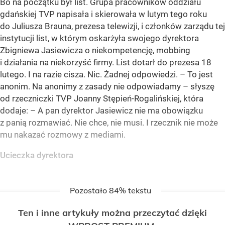
Bo na początku był list. Grupa pracowników oddziału
gdańskiej TVP napisała i skierowała w lutym tego roku
do Juliusza Brauna, prezesa telewizji, i członków zarządu tej
instytucji list, w którym oskarżyła swojego dyrektora
Zbigniewa Jasiewicza o niekompetencję, mobbing
i działania na niekorzyść firmy. List dotarł do prezesa 18
lutego. I na razie cisza. Nic. Żadnej odpowiedzi. – To jest
anonim. Na anonimy z zasady nie odpowiadamy – słyszę
od rzeczniczki TVP Joanny Stępień-Rogalińskiej, która
dodaje: – A pan dyrektor Jasiewicz nie ma obowiązku
z panią rozmawiać. Nie chce, nie musi. I rzecznik nie może
mu nakazać rozmowy z mediami.
Ucieczka dyrektora
Pozostało 84% tekstu
Ten i inne artykuły można przeczytać dzięki