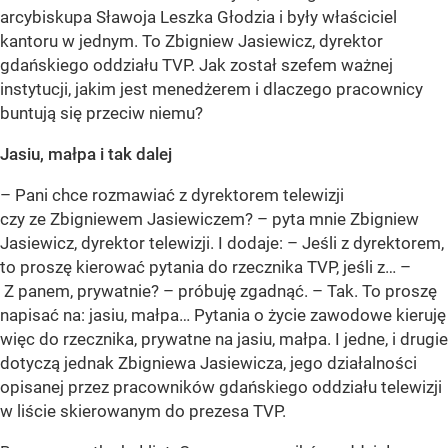
arcybiskupa Sławoja Leszka Głodzia i były właściciel
kantoru w jednym. To Zbigniew Jasiewicz, dyrektor
gdańskiego oddziału TVP. Jak został szefem ważnej
instytucji, jakim jest menedżerem i dlaczego pracownicy
buntują się przeciw niemu?
Jasiu, małpa i tak dalej
– Pani chce rozmawiać z dyrektorem telewizji
czy ze Zbigniewem Jasiewiczem? – pyta mnie Zbigniew
Jasiewicz, dyrektor telewizji. I dodaje: – Jeśli z dyrektorem,
to proszę kierować pytania do rzecznika TVP, jeśli z… –
Z panem, prywatnie? – próbuję zgadnąć. – Tak. To proszę
napisać na: jasiu, małpa… Pytania o życie zawodowe kieruję
więc do rzecznika, prywatne na jasiu, małpa. I jedne, i drugie
dotyczą jednak Zbigniewa Jasiewicza, jego działalności
opisanej przez pracowników gdańskiego oddziału telewizji
w liście skierowanym do prezesa TVP.