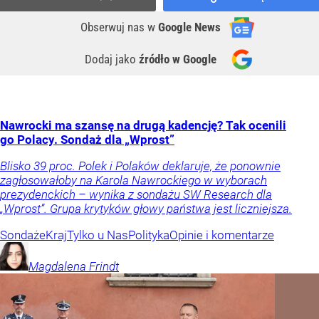
Obserwuj nas
w
Google News
Dodaj jako
źródło w Google
Nawrocki ma szansę na drugą kadencję? Tak ocenili
go Polacy. Sondaż dla „Wprost”
Blisko 39 proc. Polek i Polaków deklaruje, że ponownie
zagłosowałoby na Karola Nawrockiego w wyborach
prezydenckich – wynika z sondażu SW Research dla
„Wprost”. Grupa krytyków głowy państwa jest liczniejsza.
Sondaże
Kraj
Tylko u Nas
Polityka
Opinie i komentarze
Magdalena
Frindt