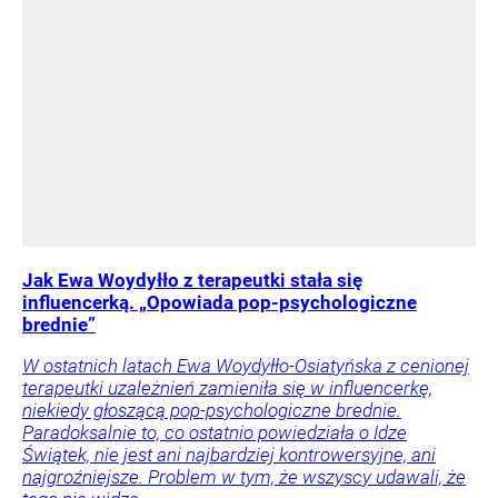
Jak Ewa Woydyłło z terapeutki stała się
influencerką. „Opowiada pop-psychologiczne
brednie”
W ostatnich latach Ewa Woydyłło-Osiatyńska z cenionej
terapeutki uzależnień zamieniła się w influencerkę,
niekiedy głoszącą pop-psychologiczne brednie.
Paradoksalnie to, co ostatnio powiedziała o Idze
Świątek, nie jest ani najbardziej kontrowersyjne, ani
najgroźniejsze. Problem w tym, że wszyscy udawali, że