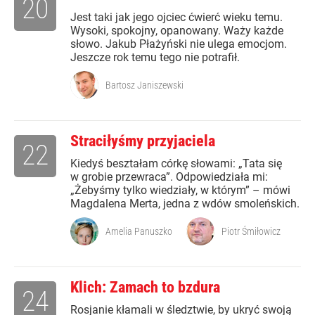
20
Jest taki jak jego ojciec ćwierć wieku temu.
Wysoki, spokojny, opanowany. Waży każde
słowo. Jakub Płażyński nie ulega emocjom.
Jeszcze rok temu tego nie potrafił.
Bartosz Janiszewski
Straciłyśmy przyjaciela
22
Kiedyś beształam córkę słowami: „Tata się
w grobie przewraca”. Odpowiedziała mi:
„Żebyśmy tylko wiedziały, w którym” – mówi
Magdalena Merta, jedna z wdów smoleńskich.
Amelia Panuszko
Piotr Śmiłowicz
Klich: Zamach to bzdura
24
Rosjanie kłamali w śledztwie, by ukryć swoją