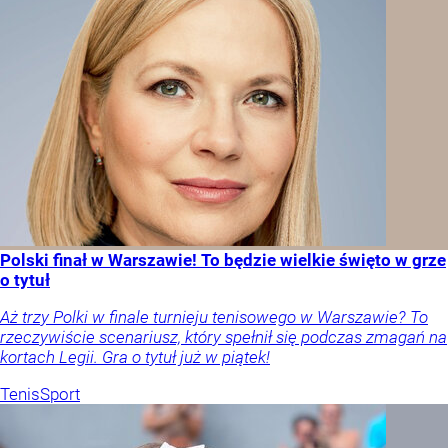
Polski finał w Warszawie! To będzie wielkie święto w grze
o tytuł
Aż trzy Polki w finale turnieju tenisowego w Warszawie? To
rzeczywiście scenariusz, który spełnił się podczas zmagań na
kortach Legii. Gra o tytuł już w piątek!
Tenis
Sport