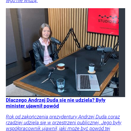
tego nie widzą.
Dlaczego Andrzej Duda się nie udziela? Były
minister ujawnił powód
Rok od zakończenia prezydentury Andrzej Duda coraz
rzadziej udziela się w przestrzeni publicznej. Jego były
współpracownik ujawnił, jaki może być powód tej