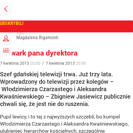
PRZEJDŹ
NA
WPROST
STRONĘ
GŁÓWNĄ
UBSKRYBUJ
Tygodnik Wprost
Autor:
ZALOGUJ
Magdalena Rigamonti
MENU
Folwark pana dyrektora
7
kwietnia
2013
20:00
/
7
kwietnia
2013
20:00
Szef gdańskiej telewizji trwa. Już trzy lata.
Wprowadzony do telewizji przez kolegów –
Włodzimierza Czarzastego i Aleksandra
Kwaśniewskiego – Zbigniew Jasiewicz publicznie
chwali się, że jest nie do ruszenia.
Pupil lewicy, i to tej z najwyższych szczebli, bo kumpel
Włodzimierza Czarzastego i Aleksandra Kwaśniewskiego,
ulubieniec hierarchów kościelnych, szczególnie