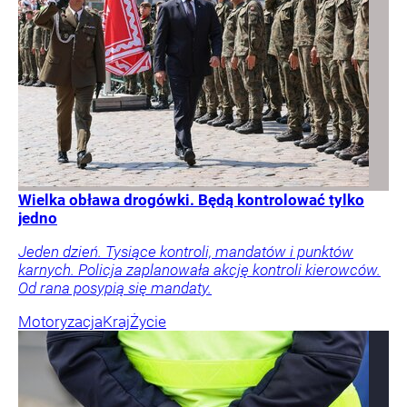
Wielka obława drogówki. Będą kontrolować tylko
jedno
Jeden dzień. Tysiące kontroli, mandatów i punktów
karnych. Policja zaplanowała akcję kontroli kierowców.
Od rana posypią się mandaty.
Motoryzacja
Kraj
Życie