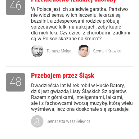
46
W Polsce jest ich zaledwie garstka. Państwo
nie widzi sensu w ich leczeniu, lekarze są
bezsilni, a zdesperowani rodzice próbują
sprzedawać lalki na aukcjach, żeby kupić
dla nich leki. Czy dzieci z chorobami rzadkimi
są w Polsce skazane na śmierć?
Tomasz Molga
Szymon Krawiec
Przebojem przez Śląsk
48
Dwadzieścia lat Mirek robił w Hucie Batory,
dziś jest gwiazdą Listy Śląskich Szlagierów.
Razem z górnikami, inteligentami, laikami,
ale i z fachowcami tworzą muzykę, którą wielu
wyśmiewa, lecz ona doskonale się sprzedaje.
Bernadetta Waszkielewicz