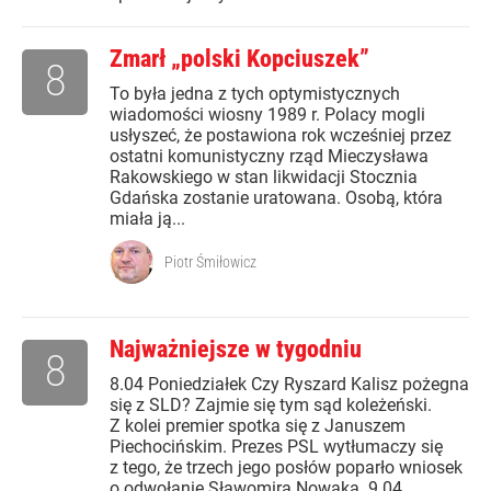
Zmarł „polski Kopciuszek”
8
To była jedna z tych optymistycznych
wiadomości wiosny 1989 r. Polacy mogli
usłyszeć, że postawiona rok wcześniej przez
ostatni komunistyczny rząd Mieczysława
Rakowskiego w stan likwidacji Stocznia
Gdańska zostanie uratowana. Osobą, która
miała ją...
Piotr Śmiłowicz
Najważniejsze w tygodniu
8
8.04 Poniedziałek Czy Ryszard Kalisz pożegna
się z SLD? Zajmie się tym sąd koleżeński.
Z kolei premier spotka się z Januszem
Piechocińskim. Prezes PSL wytłumaczy się
z tego, że trzech jego posłów poparło wniosek
o odwołanie Sławomira Nowaka. 9.04...