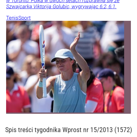
w Toronto. Polka w dwóch setach rozprawiła się ze
Szwajcarką Viktorija Golubic, wygrywając 6:2, 6:1.
Tenis
Sport
Spis treści
tygodnika Wprost nr 15/2013 (1572)