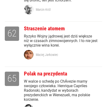
się bronić, ten jest tchórzem.
Marcin Król
Straszenie atomem
62
Ryzyko Wojny jądrowej jest dziś większe
niż w czasach zimnowojennych. I to nie jest
wyłącznie wina korei.
Maciej Jarkowiec
Polak na prezydenta
65
W walce o schedę po ChÁvezie mamy
swojego człowieka. Henrique Capriles
Radonski, kandydat w wyborach
prezydenckich w Wenezueli, ma polskie
korzenie.