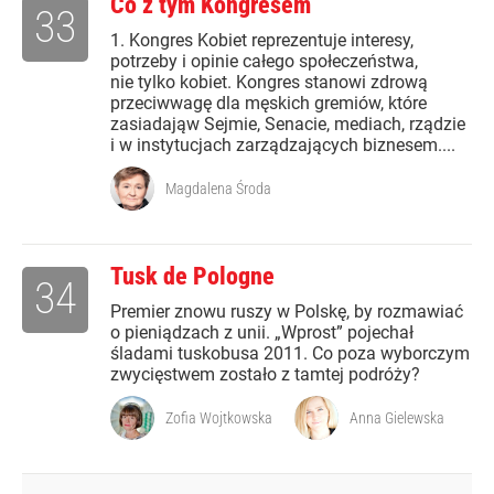
Co z tym Kongresem
33
1. Kongres Kobiet reprezentuje interesy,
potrzeby i opinie całego społeczeństwa,
nie tylko kobiet. Kongres stanowi zdrową
przeciwwagę dla męskich gremiów, które
zasiadająw Sejmie, Senacie, mediach, rządzie
i w instytucjach zarządzających biznesem....
Magdalena Środa
Tusk de Pologne
34
Premier znowu ruszy w Polskę, by rozmawiać
o pieniądzach z unii. „Wprost” pojechał
śladami tuskobusa 2011. Co poza wyborczym
zwycięstwem zostało z tamtej podróży?
Zofia Wojtkowska
Anna Gielewska