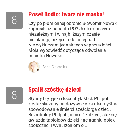
Poseł Bodio: twarz nie maska!
8
Czy po płomiennej obronie Sławomir Nowak
zaprosił już pana do PO? Jestem posłem
niezależnym i w najbliższym czasie
nie planuję przejścia do innej partii.
Nie wykluczam jednak tego w przyszłości.
Moja wypowiedź dotycząca odwołania
ministra Nowaka...
Anna Gielewska
Spalił szóstkę dzieci
8
Słynny brytyjski ekscentryk Mick Philpott
został skazany na dożywocie za nieumyślne
spowodowanie śmierci sześciorga dzieci.
Bezrobotny Philpott, ojciec 17 dzieci, stał się
gwiazdą tabloidów dzięki naciąganiu opieki
społecznej i wynurzeniom o...