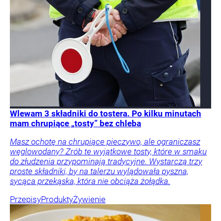
Wlewam 3 składniki do tostera. Po kilku minutach
mam chrupiące „tosty” bez chleba
Masz ochotę na chrupiące pieczywo, ale ograniczasz
węglowodany? Zrób te wyjątkowe tosty, które w smaku
do złudzenia przypominają tradycyjne. Wystarczą trzy
proste składniki, by na talerzu wylądowała pyszna,
sycąca przekąska, która nie obciąża żołądka.
Przepisy
Produkty
Żywienie