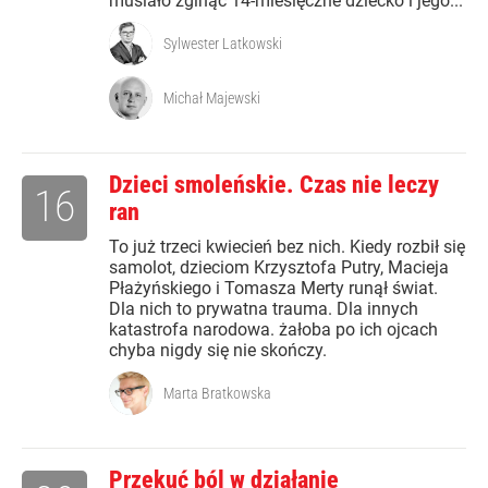
musiało zginąć 14-miesięczne dziecko i jego...
Sylwester Latkowski
Michał Majewski
Dzieci smoleńskie. Czas nie leczy
16
ran
To już trzeci kwiecień bez nich. Kiedy rozbił się
samolot, dzieciom Krzysztofa Putry, Macieja
Płażyńskiego i Tomasza Merty runął świat.
Dla nich to prywatna trauma. Dla innych
katastrofa narodowa. żałoba po ich ojcach
chyba nigdy się nie skończy.
Marta Bratkowska
Przekuć ból w działanie