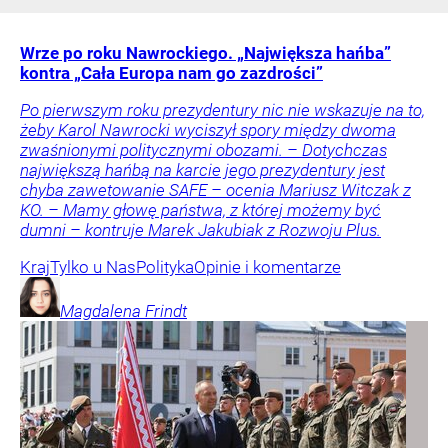
Wrze po roku Nawrockiego. „Największa hańba”
kontra „Cała Europa nam go zazdrości”
Po pierwszym roku prezydentury nic nie wskazuje na to,
żeby Karol Nawrocki wyciszył spory między dwoma
zwaśnionymi politycznymi obozami. – Dotychczas
największą hańbą na karcie jego prezydentury jest
chyba zawetowanie SAFE – ocenia Mariusz Witczak z
KO. – Mamy głowę państwa, z której możemy być
dumni – kontruje Marek Jakubiak z Rozwoju Plus.
Kraj
Tylko u Nas
Polityka
Opinie i komentarze
Magdalena
Frindt