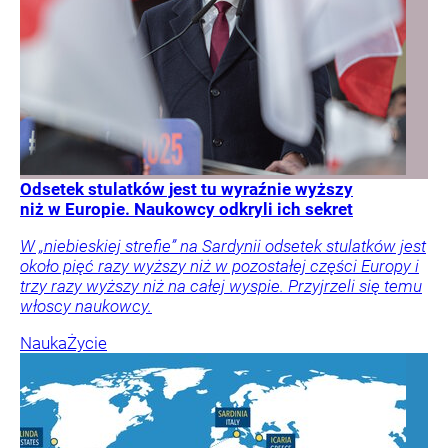
Odsetek stulatków jest tu wyraźnie wyższy
niż w Europie. Naukowcy odkryli ich sekret
W „niebieskiej strefie” na Sardynii odsetek stulatków jest
około pięć razy wyższy niż w pozostałej części Europy i
trzy razy wyższy niż na całej wyspie. Przyjrzeli się temu
włoscy naukowcy.
Nauka
Życie