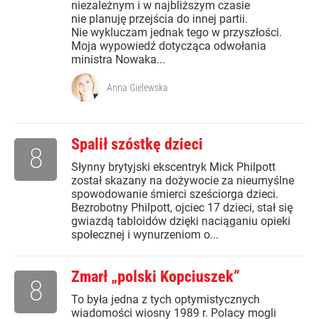
niezależnym i w najbliższym czasie
nie planuję przejścia do innej partii.
Nie wykluczam jednak tego w przyszłości.
Moja wypowiedź dotycząca odwołania
ministra Nowaka...
Anna Gielewska
Spalił szóstkę dzieci
8
Słynny brytyjski ekscentryk Mick Philpott
został skazany na dożywocie za nieumyślne
spowodowanie śmierci sześciorga dzieci.
Bezrobotny Philpott, ojciec 17 dzieci, stał się
gwiazdą tabloidów dzięki naciąganiu opieki
społecznej i wynurzeniom o...
Zmarł „polski Kopciuszek”
8
To była jedna z tych optymistycznych
wiadomości wiosny 1989 r. Polacy mogli