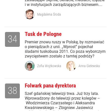
i w instytucjach zarządzających biznesem....
Magdalena Środa
Tusk de Pologne
34
Premier znowu ruszy w Polskę, by rozmawiać
o pieniądzach z unii. „Wprost” pojechał
śladami tuskobusa 2011. Co poza wyborczym
zwycięstwem zostało z tamtej podróży?
Zofia Wojtkowska
Anna Gielewska
Folwark pana dyrektora
38
Szef gdańskiej telewizji trwa. Już trzy lata.
Wprowadzony do telewizji przez kolegów –
Włodzimierza Czarzastego i Aleksandra
Kwaśniewskiego – Zbigniew Jasiewicz