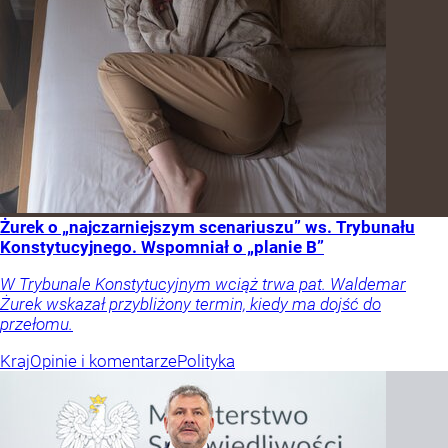
Żurek o „najczarniejszym scenariuszu” ws. Trybunału
Konstytucyjnego. Wspomniał o „planie B”
W Trybunale Konstytucyjnym wciąż trwa pat. Waldemar
Żurek wskazał przybliżony termin, kiedy ma dojść do
przełomu.
Kraj
Opinie i komentarze
Polityka