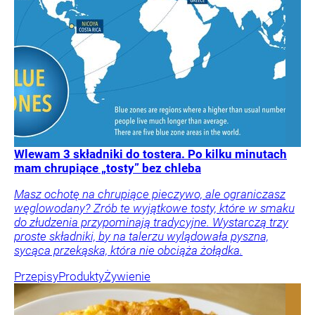
Wlewam 3 składniki do tostera. Po kilku minutach
mam chrupiące „tosty” bez chleba
Masz ochotę na chrupiące pieczywo, ale ograniczasz
węglowodany? Zrób te wyjątkowe tosty, które w smaku
do złudzenia przypominają tradycyjne. Wystarczą trzy
proste składniki, by na talerzu wylądowała pyszna,
sycąca przekąska, która nie obciąża żołądka.
Przepisy
Produkty
Żywienie