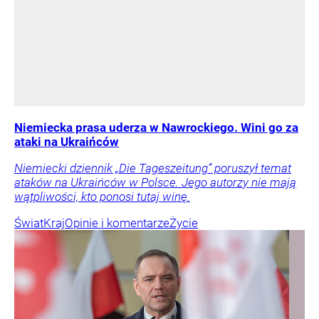
Niemiecka prasa uderza w Nawrockiego. Wini go za
ataki na Ukraińców
Niemiecki dziennik „Die Tageszeitung” poruszył temat
ataków na Ukraińców w Polsce. Jego autorzy nie mają
wątpliwości, kto ponosi tutaj winę.
Świat
Kraj
Opinie i komentarze
Życie