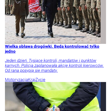
Wielka obława drogówki. Będą kontrolować tylko
jedno
Jeden dzień. Tysiące kontroli, mandatów i punktów
karnych. Policja zaplanowała akcję kontroli kierowców.
Od rana posypią się mandaty.
Motoryzacja
Kraj
Życie