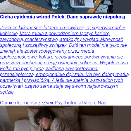
Cicha epidemia wśród Polek. Dane naprawdę niepokoją
Jeszcze kilkanaście lat temu mówiło się o „superwoman” –
kobiecie, która miała z powodzeniem łączyć karierę
zawodową, macierzyństwo, atrakcyjny wygląd, aktywność
społeczną i szczęśliwy związek. Dziś ten model nie tylko nie
zniknął, ale został spotęgowany przez media
społecznościowe, kulturę nieustannego porównywania się
oraz wszechobecną presję osiągania sukcesu. Współczesna
Polka ma być piękna, zadbana, wysportowana,
przedsiębiorcza, emocjonalnie dojrzała. Ma być dobrą matką,
partnerką i przyjaciółką. A jeśli nie spełnia wszystkich tych
oczekiwań, często sama staje się swoim najsurowszym
sędzią.
Opinie i komentarze
Życie
Psychologia
Tylko u Nas