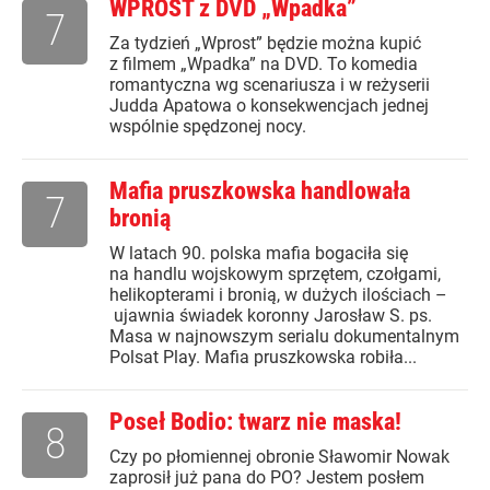
WPROST z DVD „Wpadka”
7
Za tydzień „Wprost” będzie można kupić
z filmem „Wpadka” na DVD. To komedia
romantyczna wg scenariusza i w reżyserii
Judda Apatowa o konsekwencjach jednej
wspólnie spędzonej nocy.
Mafia pruszkowska handlowała
7
bronią
W latach 90. polska mafia bogaciła się
na handlu wojskowym sprzętem, czołgami,
helikopterami i bronią, w dużych ilościach –
ujawnia świadek koronny Jarosław S. ps.
Masa w najnowszym serialu dokumentalnym
Polsat Play. Mafia pruszkowska robiła...
Poseł Bodio: twarz nie maska!
8
Czy po płomiennej obronie Sławomir Nowak
zaprosił już pana do PO? Jestem posłem