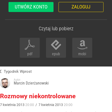
UTWÓRZ KONTO
ZALOGUJ
Czytaj lub pobierz
pdf
epub
mobi
Tygodnik Wprost
Autor:
Marcin Dzierżanowski
Rozmowy niekontrolowane
7
kwietnia
2013
20:00
/
7
kwietnia
2013
20:00