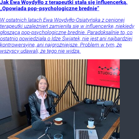
Jak Ewa Woydyłło z terapeutki stała się influencerką.
„Opowiada pop-psychologiczne brednie”
W ostatnich latach Ewa Woydyłło-Osiatyńska z cenionej
terapeutki uzależnień zamieniła się w influencerkę, niekiedy
głoszącą pop-psychologiczne brednie. Paradoksalnie to, co
ostatnio powiedziała o Idze Świątek, nie jest ani najbardziej
kontrowersyjne, ani najgroźniejsze. Problem w tym, że
wszyscy udawali, że tego nie widzą.