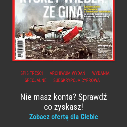
SPIS TREŚCI
ARCHIWUM WYDAŃ
WYDANIA
SPECJALNE
SUBSKRYPCJA CYFROWA
Nie masz konta? Sprawdź
co zyskasz!
Zobacz ofertę dla Ciebie