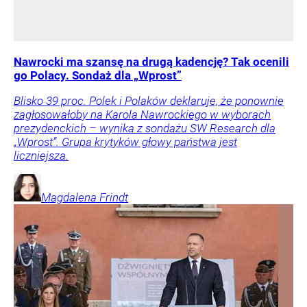
Nawrocki ma szansę na drugą kadencję? Tak ocenili
go Polacy. Sondaż dla „Wprost”
Blisko 39 proc. Polek i Polaków deklaruje, że ponownie
zagłosowałoby na Karola Nawrockiego w wyborach
prezydenckich – wynika z sondażu SW Research dla
„Wprost”. Grupa krytyków głowy państwa jest
liczniejsza.
Magdalena
Frindt