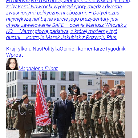
Po pierwszym roku prezydentury nic nie wskazuje na to,
żeby Karol Nawrocki wyciszył spory między dwoma
zwaśnionymi politycznymi obozami. – Dotychczas
największą hańbą na karcie jego prezydentury jest
chyba zawetowanie SAFE – ocenia Mariusz Witczak z
KO. – Mamy głowę państwa, z której możemy być
dumni – kontruje Marek Jakubiak z Rozwoju Plus.
Kraj
Tylko u Nas
Polityka
Opinie i komentarze
Tygodnik
Wprost
Magdalena
Frindt