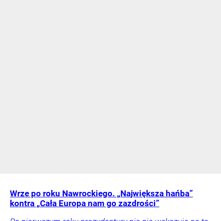
Wrze po roku Nawrockiego. „Największa hańba”
kontra „Cała Europa nam go zazdrości”