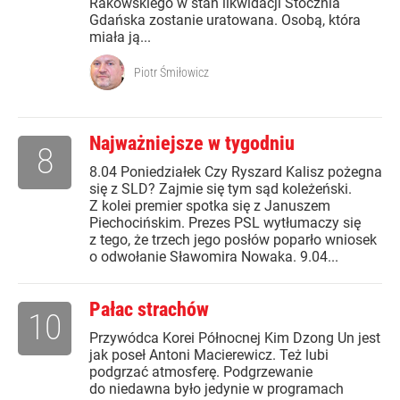
Rakowskiego w stan likwidacji Stocznia
Gdańska zostanie uratowana. Osobą, która
miała ją...
Piotr Śmiłowicz
Najważniejsze w tygodniu
8
8.04 Poniedziałek Czy Ryszard Kalisz pożegna
się z SLD? Zajmie się tym sąd koleżeński.
Z kolei premier spotka się z Januszem
Piechocińskim. Prezes PSL wytłumaczy się
z tego, że trzech jego posłów poparło wniosek
o odwołanie Sławomira Nowaka. 9.04...
Pałac strachów
10
Przywódca Korei Północnej Kim Dzong Un jest
jak poseł Antoni Macierewicz. Też lubi
podgrzać atmosferę. Podgrzewanie
do niedawna było jedynie w programach