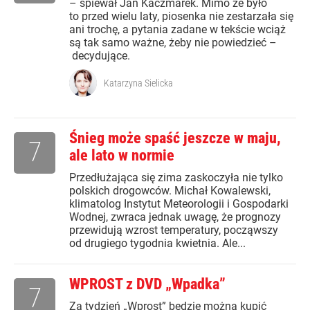
– śpiewał Jan Kaczmarek. Mimo że było
to przed wielu laty, piosenka nie zestarzała się
ani trochę, a pytania zadane w tekście wciąż
są tak samo ważne, żeby nie powiedzieć –
decydujące.
Katarzyna Sielicka
Śnieg może spaść jeszcze w maju,
7
ale lato w normie
Przedłużająca się zima zaskoczyła nie tylko
polskich drogowców. Michał Kowalewski,
klimatolog Instytut Meteorologii i Gospodarki
Wodnej, zwraca jednak uwagę, że prognozy
przewidują wzrost temperatury, począwszy
od drugiego tygodnia kwietnia. Ale...
WPROST z DVD „Wpadka”
7
Za tydzień „Wprost” będzie można kupić