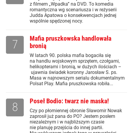
z filmem „Wpadka” na DVD. To komedia
romantyczna wg scenariusza i w reżyserii
Judda Apatowa o konsekwencjach jednej
wspólnie spędzonej nocy.
Mafia pruszkowska handlowała
7
bronią
W latach 90. polska mafia bogaciła się
na handlu wojskowym sprzętem, czołgami,
helikopterami i bronią, w dużych ilościach –
ujawnia świadek koronny Jarosław S. ps.
Masa w najnowszym serialu dokumentalnym
Polsat Play. Mafia pruszkowska robiła...
Poseł Bodio: twarz nie maska!
8
Czy po płomiennej obronie Sławomir Nowak
zaprosił już pana do PO? Jestem posłem
niezależnym i w najbliższym czasie
nie planuję przejścia do innej partii.