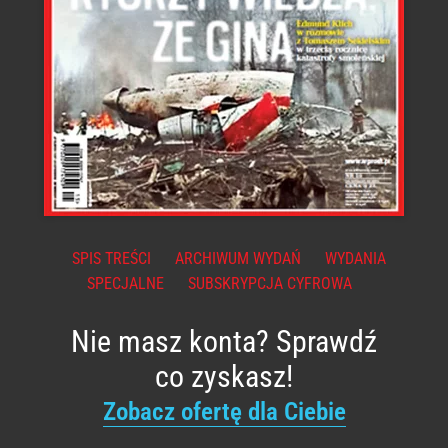
SPIS TREŚCI
ARCHIWUM WYDAŃ
WYDANIA
SPECJALNE
SUBSKRYPCJA CYFROWA
Nie masz konta? Sprawdź
co zyskasz!
Zobacz ofertę dla Ciebie