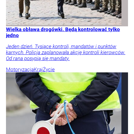
Wielka obława drogówki. Będą kontrolować tylko
jedno
Jeden dzień. Tysiące kontroli, mandatów i punktów
karnych. Policja zaplanowała akcję kontroli kierowców.
Od rana posypią się mandaty.
Motoryzacja
Kraj
Życie