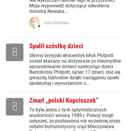
Nie wykluczam jednak tego w przyszłości.
Moja wypowiedź dotycząca odwołania
ministra Nowaka...
Anna Gielewska
Spalił szóstkę dzieci
8
Słynny brytyjski ekscentryk Mick Philpott
został skazany na dożywocie za nieumyślne
spowodowanie śmierci sześciorga dzieci.
Bezrobotny Philpott, ojciec 17 dzieci, stał się
gwiazdą tabloidów dzięki naciąganiu opieki
społecznej i wynurzeniom o...
Zmarł „polski Kopciuszek”
8
To była jedna z tych optymistycznych
wiadomości wiosny 1989 r. Polacy mogli
usłyszeć, że postawiona rok wcześniej przez
ostatni komunistyczny rząd Mieczysława