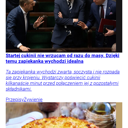
Startej cukinii nie wrzucam od razu do masy. Dzięki
temu zapiekanka wychodzi idealna
Ta zapiekanka wychodzi zwarta, soczysta i nie rozpada
się przy krojeniu. Wystarczy poświęcić cukinii
kilkanaście minut przed połączeniem jej z pozostałymi
składnikami.
Przepisy
Żywienie