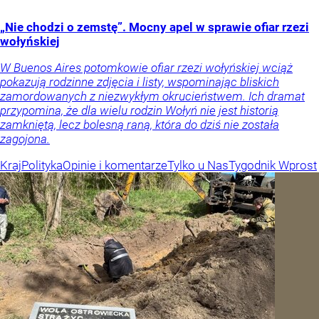
„Nie chodzi o zemstę”. Mocny apel w sprawie ofiar rzezi
wołyńskiej
W Buenos Aires potomkowie ofiar rzezi wołyńskiej wciąż
pokazują rodzinne zdjęcia i listy, wspominając bliskich
zamordowanych z niezwykłym okrucieństwem. Ich dramat
przypomina, że dla wielu rodzin Wołyń nie jest historią
zamkniętą, lecz bolesną raną, która do dziś nie została
zagojona.
Kraj
Polityka
Opinie i komentarze
Tylko u Nas
Tygodnik Wprost