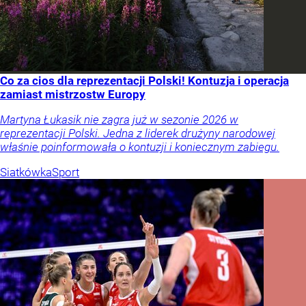
Co za cios dla reprezentacji Polski! Kontuzja i operacja
zamiast mistrzostw Europy
Martyna Łukasik nie zagra już w sezonie 2026 w
reprezentacji Polski. Jedna z liderek drużyny narodowej
właśnie poinformowała o kontuzji i koniecznym zabiegu.
Siatkówka
Sport