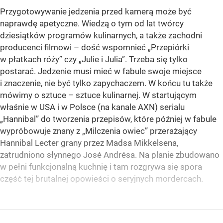
Przygotowywanie jedzenia przed kamerą może być
naprawdę apetyczne. Wiedzą o tym od lat twórcy
dziesiątków programów kulinarnych, a także zachodni
producenci filmowi – dość wspomnieć „Przepiórki
w płatkach róży” czy „Julie i Julia”. Trzeba się tylko
postarać. Jedzenie musi mieć w fabule swoje miejsce
i znaczenie, nie być tylko zapychaczem. W końcu tu także
mówimy o sztuce – sztuce kulinarnej. W startującym
właśnie w USA i w Polsce (na kanale AXN) serialu
„Hannibal” do tworzenia przepisów, które później w fabule
wypróbowuje znany z „Milczenia owiec” przerażający
Hannibal Lecter grany przez Madsa Mikkelsena,
zatrudniono słynnego José Andrésa. Na planie zbudowano
w pełni funkcjonalną kuchnię i tam rozgrywa się spora
część tej brutalnej opowieści o seryjnych mordercach.