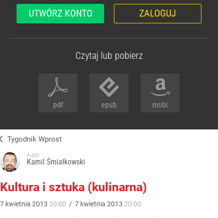
UTWÓRZ KONTO
ZALOGUJ
Czytaj lub pobierz
pdf
epub
mobi
Tygodnik Wprost
Autor:
Kamil Śmiałkowski
Kultura i sztuka (kulinarna)
7
kwietnia
2013
20:00
/
7
kwietnia
2013
20:00