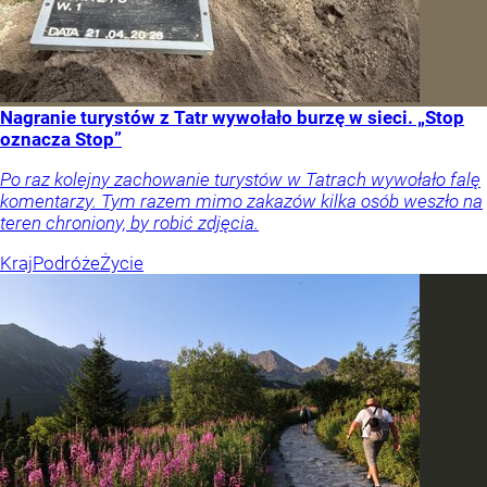
Nagranie turystów z Tatr wywołało burzę w sieci. „Stop
oznacza Stop”
Po raz kolejny zachowanie turystów w Tatrach wywołało falę
komentarzy. Tym razem mimo zakazów kilka osób weszło na
teren chroniony, by robić zdjęcia.
Kraj
Podróże
Życie