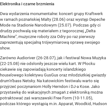
Elektronika i czarne brzmienia
Dwa wydarzenia monumentalne: koncert grupy Kraftwerk
w ramach poznańskiej Malty (28.06) oraz występ Depeche
Mode na Stadionie Narodowym (25.07). Podczas gdy ci
drudzy pochwalą się materiałem z tegorocznej „Delta
Machine”, muzyczne roboty zza Odry po raz pierwszy
zaprezentują specjalną trójwymiarową oprawę swojego
show.
Zarówno Audioriver (26-28.07), jak i festiwal Nowa Muzyka
(22-25.08) nie odsłoniły jeszcze wielu kart. W Płocku
ciekawie się zapowiadają koncerty islandzkiego
house’owego kolektywu GusGus oraz młodziutkiej gwiazdy
drum’n’bass Netsky. Na katowickim festiwalu warto się
przyjrzeć poczynaniom Holly Herndon i DJ-a Kose. Jako
przystawkę do wakacyjnych zmagań z elektroniką można
potraktować zaś warszawski Free Form (10-11.05),
podczas którego wystąpią m.in. Apparat, Woodkid, Hudson