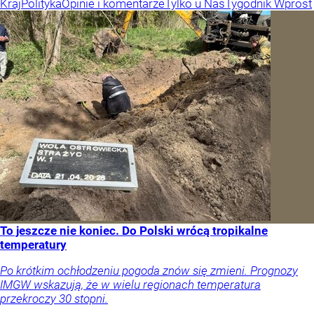
Kraj
Polityka
Opinie i komentarze
Tylko u Nas
Tygodnik Wprost
To jeszcze nie koniec. Do Polski wrócą tropikalne
temperatury
Po krótkim ochłodzeniu pogoda znów się zmieni. Prognozy
IMGW wskazują, że w wielu regionach temperatura
przekroczy 30 stopni.