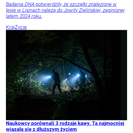
Badania DNA potwierdziły, że szczątki znalezione w
lesie w Lisinach należą do Jowity Zielińskiej, zaginionej
latem 2024 roku.
Kraj
Życie
Naukowcy porównali 3 rodzaje kawy. Ta najmocniej
wiązała się z dłuższym życiem