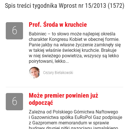
Spis treści
tygodnika Wprost nr 15/2013 (1572)
Prof. Środa w kruchcie
6
Babiniec – to słowo może najlepiej określa
charakter Kongresu Kobiet w obecnej formie.
Panie jakby na własne życzenie zamknęły się
w takiej właśnie świeckiej kruchcie. Brakuje
w niej świeżego powietrza, wszyscy są lekko
poirytowani, lekko...
Cezary Bielakowski
Może premier powinien już
6
odpocząć
Zależna od Polskiego Górnictwa Naftowego
i Gazownictwa spółka EuRoPol Gaz podpisuje
z Gazpromem memorandum w sprawie
budowy drugiej nitki gazociągu jamalskiego,