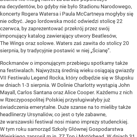
na decydentów, bo gdyby nie było Stadionu Narodowego,
koncerty Rogera Watersa i Paula McCartneya mogłyby się
nie odbyć. Jego lordowska mość odwiedzi stolicę 22
czerwca, by zaprezentować przekrój przez swój
imponujący katalog zawierający utwory Beatlesów,
The Wings oraz solowe. Waters zaś zawita do stolicy 20
sierpnia, by tradycyjnie postawić w niej „Ścianę”.
Rockmanów o imponującym przebiegu spotkamy także
na festiwalach. Najwyższą średnią wieku osiągają gwiazdy
VII Festiwalu Legend Rocka, który odbędzie się w Słupsku
w dniach 1-3 sierpnia. W Dolinie Charlotty wystąpią John
Mayall, Carlos Santana oraz Alice Cooper. Każdemu z nich
w Rzeczypospolitej Polskiej przysługiwałyby już
świadczenia emerytalne. Duże szanse na to mieliby także
headlinerzy Ursynaliów, co jest o tyle zabawne,
że warszawski festiwal nosi miano imprezy studenckiej.
W tym roku samorząd Szkoły Głównej Gospodarstwa
Wiejskiego zaprosił m.in. ZZ Top i Motörhead. W dniach 31