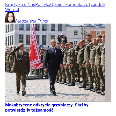
Kraj
Tylko u Nas
Polityka
Opinie i komentarze
Tygodnik
Wprost
Magdalena
Frindt
Makabryczne odkrycie grzybiarzy. Służby
potwierdziły tożsamość