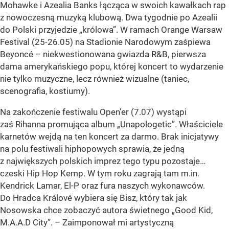
Mohawke i Azealia Banks łącząca w swoich kawałkach rap
z nowoczesną muzyką klubową. Dwa tygodnie po Azealii
do Polski przyjedzie „królowa”. W ramach Orange Warsaw
Festival (25-26.05) na Stadionie Narodowym zaśpiewa
Beyoncé – niekwestionowana gwiazda R&B, pierwsza
dama amerykańskiego popu, której koncert to wydarzenie
nie tylko muzyczne, lecz również wizualne (taniec,
scenografia, kostiumy).
Na zakończenie festiwalu Open’er (7.07) wystąpi
zaś Rihanna promująca album „Unapologetic”. Właściciele
karnetów wejdą na ten koncert za darmo. Brak inicjatywy
na polu festiwali hiphopowych sprawia, że jedną
z największych polskich imprez tego typu pozostaje…
czeski Hip Hop Kemp. W tym roku zagrają tam m.in.
Kendrick Lamar, El-P oraz fura naszych wykonawców.
Do Hradca Králové wybiera się Bisz, który tak jak
Nosowska chce zobaczyć autora świetnego „Good Kid,
M.A.A.D City”. – Zaimponował mi artystyczną