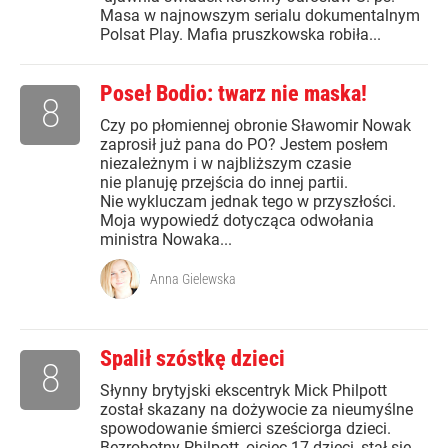
Masa w najnowszym serialu dokumentalnym
Polsat Play. Mafia pruszkowska robiła...
Poseł Bodio: twarz nie maska!
8
Czy po płomiennej obronie Sławomir Nowak
zaprosił już pana do PO? Jestem posłem
niezależnym i w najbliższym czasie
nie planuję przejścia do innej partii.
Nie wykluczam jednak tego w przyszłości.
Moja wypowiedź dotycząca odwołania
ministra Nowaka...
Anna Gielewska
Spalił szóstkę dzieci
8
Słynny brytyjski ekscentryk Mick Philpott
został skazany na dożywocie za nieumyślne
spowodowanie śmierci sześciorga dzieci.
Bezrobotny Philpott, ojciec 17 dzieci, stał się