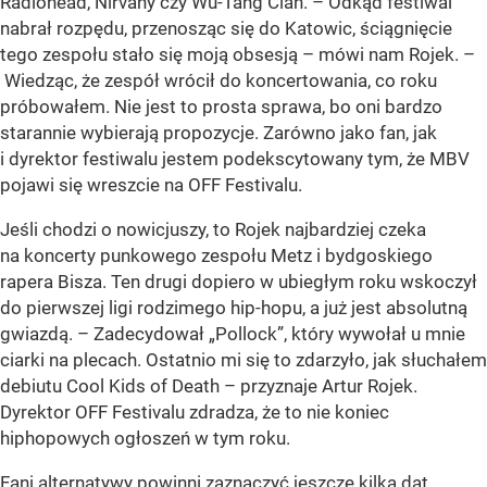
Radiohead, Nirvany czy Wu-Tang Clan. – Odkąd festiwal
nabrał rozpędu, przenosząc się do Katowic, ściągnięcie
tego zespołu stało się moją obsesją – mówi nam Rojek. –
Wiedząc, że zespół wrócił do koncertowania, co roku
próbowałem. Nie jest to prosta sprawa, bo oni bardzo
starannie wybierają propozycje. Zarówno jako fan, jak
i dyrektor festiwalu jestem podekscytowany tym, że MBV
pojawi się wreszcie na OFF Festivalu.
Jeśli chodzi o nowicjuszy, to Rojek najbardziej czeka
na koncerty punkowego zespołu Metz i bydgoskiego
rapera Bisza. Ten drugi dopiero w ubiegłym roku wskoczył
do pierwszej ligi rodzimego hip-hopu, a już jest absolutną
gwiazdą. – Zadecydował „Pollock”, który wywołał u mnie
ciarki na plecach. Ostatnio mi się to zdarzyło, jak słuchałem
debiutu Cool Kids of Death – przyznaje Artur Rojek.
Dyrektor OFF Festivalu zdradza, że to nie koniec
hiphopowych ogłoszeń w tym roku.
Fani alternatywy powinni zaznaczyć jeszcze kilka dat