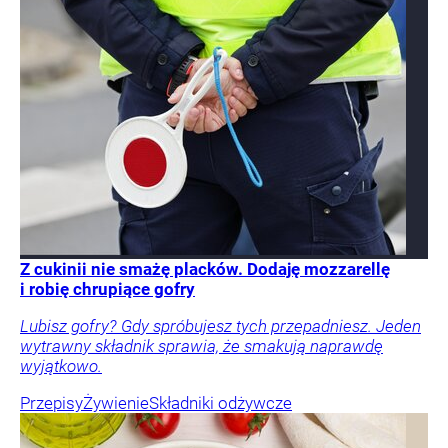
Z cukinii nie smażę placków. Dodaję mozzarellę
i robię chrupiące gofry
Lubisz gofry? Gdy spróbujesz tych przepadniesz. Jeden
wytrawny składnik sprawia, że smakują naprawdę
wyjątkowo.
Przepisy
Żywienie
Składniki odżywcze