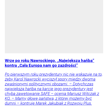
Wrze po roku Nawrockiego. „Największa hańba”
kontra „Cała Europa nam go zazdrości”
Po pierwszym roku prezydentury nic nie wskazuje na to,
żeby Karol Nawrocki wyciszył spory między dwoma
zwaśnionymi politycznymi obozami. – Dotychczas
największą hańbą na karcie jego prezydentury jest
chyba zawetowanie SAFE – ocenia Mariusz Witczak z
KO. – Mamy głowę państwa, z której możemy być
dumni – kontruje Marek Jakubiak z Rozwoju Plus.