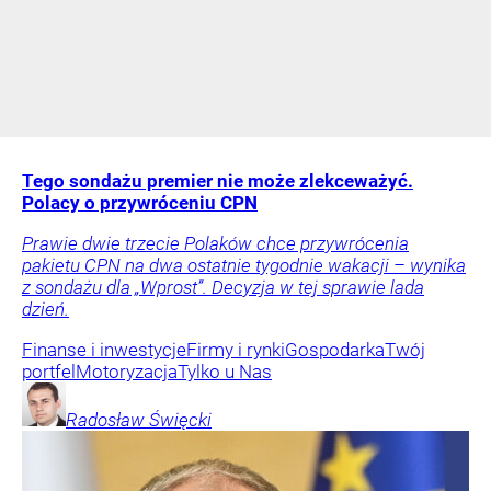
Tego sondażu premier nie może zlekceważyć.
Polacy o przywróceniu CPN
Prawie dwie trzecie Polaków chce przywrócenia
pakietu CPN na dwa ostatnie tygodnie wakacji – wynika
z sondażu dla „Wprost”. Decyzja w tej sprawie lada
dzień.
Finanse i inwestycje
Firmy i rynki
Gospodarka
Twój
portfel
Motoryzacja
Tylko u Nas
Radosław
Święcki