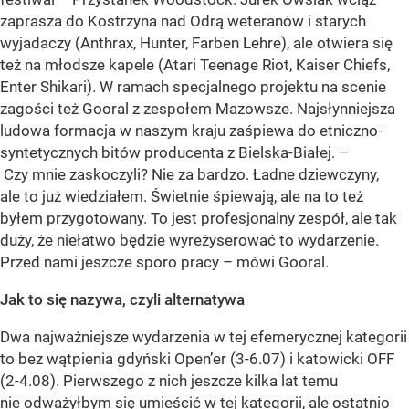
zaprasza do Kostrzyna nad Odrą weteranów i starych
wyjadaczy (Anthrax, Hunter, Farben Lehre), ale otwiera się
też na młodsze kapele (Atari Teenage Riot, Kaiser Chiefs,
Enter Shikari). W ramach specjalnego projektu na scenie
zagości też Gooral z zespołem Mazowsze. Najsłynniejsza
ludowa formacja w naszym kraju zaśpiewa do etniczno-
syntetycznych bitów producenta z Bielska-Białej. –
Czy mnie zaskoczyli? Nie za bardzo. Ładne dziewczyny,
ale to już wiedziałem. Świetnie śpiewają, ale na to też
byłem przygotowany. To jest profesjonalny zespół, ale tak
duży, że niełatwo będzie wyreżyserować to wydarzenie.
Przed nami jeszcze sporo pracy – mówi Gooral.
Jak to się nazywa, czyli alternatywa
Dwa najważniejsze wydarzenia w tej efemerycznej kategorii
to bez wątpienia gdyński Open’er (3-6.07) i katowicki OFF
(2-4.08). Pierwszego z nich jeszcze kilka lat temu
nie odważyłbym się umieścić w tej kategorii, ale ostatnio