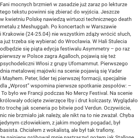
Fani mocnych brzmień w zasadzie już zaraz po lekturze
tego tekstu powinni się zbierać do wyjścia. Jeszcze
w kwietniu Polskę nawiedzą wirtuozi technicznego death
metalu z Meshuggah. Po koncertach w Warszawie
i Krakowie (24-25.04) nie wszystkim zdąży wrócić słuch,
a już trzeba się wybierać do Wrocławia. W Hali Stulecia
odbędzie się piąta edycja festiwalu Asymmetry – po raz
pierwszy w Polsce zagra Agalloch, pojawią się też
psychodeliczni Włosi z grupy Ufomammut. Pierwszego
dnia metalowej majówki na scenie pojawią się Vader
i Mayhem. Peter, lider tej pierwszej formacji, specjalnie
dla „Wprost” wspomina pierwsze spotkanie zespołów: –
To było we Francji podczas No Mercy Festival. Na scenie
królowały odcięte zwierzęce łby i drut kolczasty. Wyglądało
to trochę jak sceneria po bitwie pod Verdun. Oczywiście,
nic nie brzmiało jak należy, ale nikt na to nie zważał. Chyba
jedynym człowiekiem, z jakim mogłem pogadać, był
basista. Chciałem z wokalistą, ale był tak trafiony,
że najpierw próbował mnie nastraszyć nożem jak Stallone