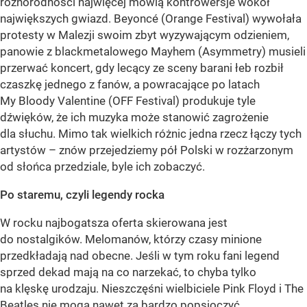
różnorodności najwięcej mówią kontrowersje wokół
największych gwiazd. Beyoncé (Orange Festival) wywołała
protesty w Malezji swoim zbyt wyzywającym odzieniem,
panowie z blackmetalowego Mayhem (Asymmetry) musieli
przerwać koncert, gdy lecący ze sceny barani łeb rozbił
czaszkę jednego z fanów, a powracające po latach
My Bloody Valentine (OFF Festival) produkuje tyle
dźwięków, że ich muzyka może stanowić zagrożenie
dla słuchu. Mimo tak wielkich różnic jedna rzecz łączy tych
artystów – znów przejedziemy pół Polski w rozżarzonym
od słońca przedziale, byle ich zobaczyć.
Po staremu, czyli legendy rocka
W rocku najbogatsza oferta skierowana jest
do nostalgików. Melomanów, którzy czasy minione
przedkładają nad obecne. Jeśli w tym roku fani legend
sprzed dekad mają na co narzekać, to chyba tylko
na klęskę urodzaju. Nieszczęśni wielbiciele Pink Floyd i The
Beatles nie mogą nawet za bardzo popsioczyć