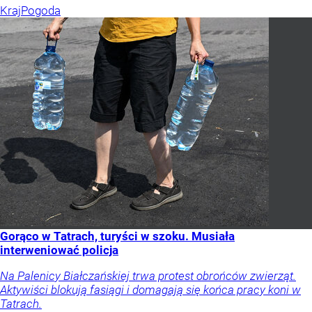
Kraj
Pogoda
Gorąco w Tatrach, turyści w szoku. Musiała
interweniować policja
Na Palenicy Białczańskiej trwa protest obrońców zwierząt.
Aktywiści blokują fasiągi i domagają się końca pracy koni w
Tatrach.