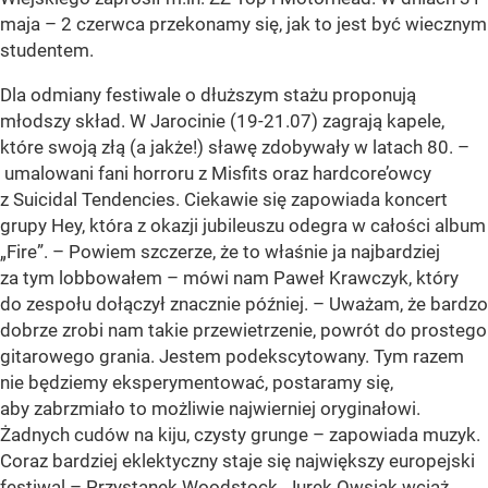
maja – 2 czerwca przekonamy się, jak to jest być wiecznym
studentem.
Dla odmiany festiwale o dłuższym stażu proponują
młodszy skład. W Jarocinie (19-21.07) zagrają kapele,
które swoją złą (a jakże!) sławę zdobywały w latach 80. –
umalowani fani horroru z Misfits oraz hardcore’owcy
z Suicidal Tendencies. Ciekawie się zapowiada koncert
grupy Hey, która z okazji jubileuszu odegra w całości album
„Fire”. – Powiem szczerze, że to właśnie ja najbardziej
za tym lobbowałem – mówi nam Paweł Krawczyk, który
do zespołu dołączył znacznie później. – Uważam, że bardzo
dobrze zrobi nam takie przewietrzenie, powrót do prostego
gitarowego grania. Jestem podekscytowany. Tym razem
nie będziemy eksperymentować, postaramy się,
aby zabrzmiało to możliwie najwierniej oryginałowi.
Żadnych cudów na kiju, czysty grunge – zapowiada muzyk.
Coraz bardziej eklektyczny staje się największy europejski
festiwal – Przystanek Woodstock. Jurek Owsiak wciąż