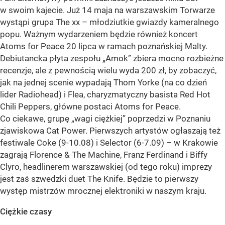
w swoim kajecie. Już 14 maja na warszawskim Torwarze
wystąpi grupa The xx – młodziutkie gwiazdy kameralnego
popu. Ważnym wydarzeniem będzie również koncert
Atoms for Peace 20 lipca w ramach poznańskiej Malty.
Debiutancka płyta zespołu „Amok” zbiera mocno rozbieżne
recenzje, ale z pewnością wielu wyda 200 zł, by zobaczyć,
jak na jednej scenie wypadają Thom Yorke (na co dzień
lider Radiohead) i Flea, charyzmatyczny basista Red Hot
Chili Peppers, główne postaci Atoms for Peace.
Co ciekawe, grupę „wagi ciężkiej” poprzedzi w Poznaniu
zjawiskowa Cat Power. Pierwszych artystów ogłaszają też
festiwale Coke (9-10.08) i Selector (6-7.09) – w Krakowie
zagrają Florence & The Machine, Franz Ferdinand i Biffy
Clyro, headlinerem warszawskiej (od tego roku) imprezy
jest zaś szwedzki duet The Knife. Będzie to pierwszy
występ mistrzów mrocznej elektroniki w naszym kraju.
Ciężkie czasy