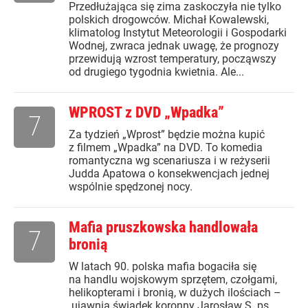
Przedłużająca się zima zaskoczyła nie tylko
polskich drogowców. Michał Kowalewski,
klimatolog Instytut Meteorologii i Gospodarki
Wodnej, zwraca jednak uwagę, że prognozy
przewidują wzrost temperatury, począwszy
od drugiego tygodnia kwietnia. Ale...
WPROST z DVD „Wpadka”
7
Za tydzień „Wprost” będzie można kupić
z filmem „Wpadka” na DVD. To komedia
romantyczna wg scenariusza i w reżyserii
Judda Apatowa o konsekwencjach jednej
wspólnie spędzonej nocy.
Mafia pruszkowska handlowała
7
bronią
W latach 90. polska mafia bogaciła się
na handlu wojskowym sprzętem, czołgami,
helikopterami i bronią, w dużych ilościach –
ujawnia świadek koronny Jarosław S. ps.