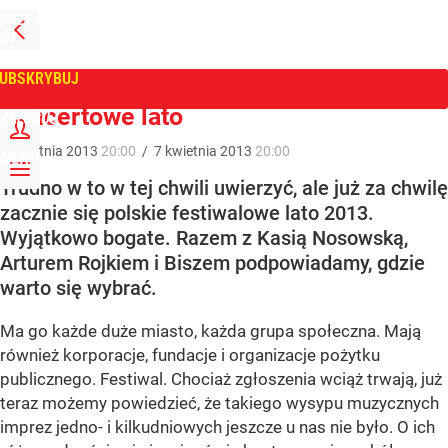
PRZEJDŹ
NA
WPROST
STRONĘ
GŁÓWNĄ
UBSKRYBUJ
Tygodnik Wprost
Koncertowe lato
ZALOGUJ
7
kwietnia
2013
20:00
/
7
kwietnia
2013
20:00
MENU
Trudno w to w tej chwili uwierzyć, ale już za chwilę
zacznie się polskie festiwalowe lato 2013.
Wyjątkowo bogate. Razem z Kasią Nosowską,
Arturem Rojkiem i Biszem podpowiadamy, gdzie
warto się wybrać.
Ma go każde duże miasto, każda grupa społeczna. Mają
również korporacje, fundacje i organizacje pożytku
publicznego. Festiwal. Chociaż zgłoszenia wciąż trwają, już
teraz możemy powiedzieć, że takiego wysypu muzycznych
imprez jedno- i kilkudniowych jeszcze u nas nie było. O ich