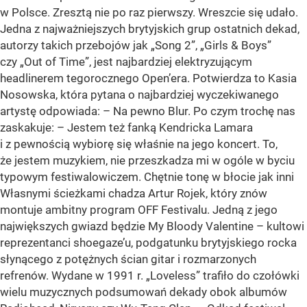
w Polsce. Zresztą nie po raz pierwszy. Wreszcie się udało.
Jedna z najważniejszych brytyjskich grup ostatnich dekad,
autorzy takich przebojów jak „Song 2”, „Girls & Boys”
czy „Out of Time”, jest najbardziej elektryzującym
headlinerem tegorocznego Open’era. Potwierdza to Kasia
Nosowska, która pytana o najbardziej wyczekiwanego
artystę odpowiada: – Na pewno Blur. Po czym trochę nas
zaskakuje: – Jestem też fanką Kendricka Lamara
i z pewnością wybiorę się właśnie na jego koncert. To,
że jestem muzykiem, nie przeszkadza mi w ogóle w byciu
typowym festiwalowiczem. Chętnie tonę w błocie jak inni
Własnymi ścieżkami chadza Artur Rojek, który znów
montuje ambitny program OFF Festivalu. Jedną z jego
największych gwiazd będzie My Bloody Valentine – kultowi
reprezentanci shoegaze’u, podgatunku brytyjskiego rocka
słynącego z potężnych ścian gitar i rozmarzonych
refrenów. Wydane w 1991 r. „Loveless” trafiło do czołówki
wielu muzycznych podsumowań dekady obok albumów