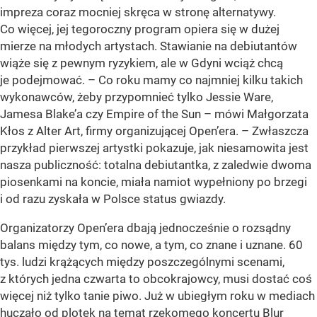
impreza coraz mocniej skręca w stronę alternatywy.
Co więcej, jej tegoroczny program opiera się w dużej
mierze na młodych artystach. Stawianie na debiutantów
wiąże się z pewnym ryzykiem, ale w Gdyni wciąż chcą
je podejmować. – Co roku mamy co najmniej kilku takich
wykonawców, żeby przypomnieć tylko Jessie Ware,
Jamesa Blake’a czy Empire of the Sun – mówi Małgorzata
Kłos z Alter Art, firmy organizującej Open’era. – Zwłaszcza
przykład pierwszej artystki pokazuje, jak niesamowita jest
nasza publiczność: totalna debiutantka, z zaledwie dwoma
piosenkami na koncie, miała namiot wypełniony po brzegi
i od razu zyskała w Polsce status gwiazdy.
Organizatorzy Open’era dbają jednocześnie o rozsądny
balans między tym, co nowe, a tym, co znane i uznane. 60
tys. ludzi krążących między poszczególnymi scenami,
z których jedna czwarta to obcokrajowcy, musi dostać coś
więcej niż tylko tanie piwo. Już w ubiegłym roku w mediach
huczało od plotek na temat rzekomego koncertu Blur