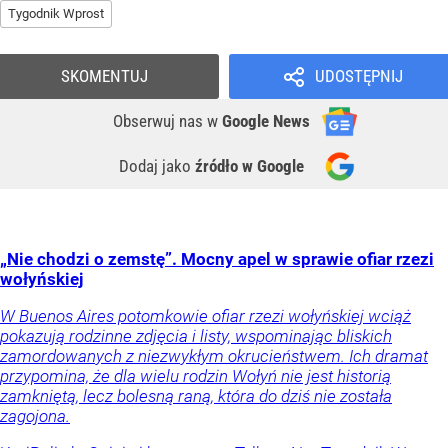
Tygodnik Wprost
SKOMENTUJ
UDOSTĘPNIJ
Obserwuj nas
w
Google News
Dodaj jako
źródło w Google
„Nie chodzi o zemstę”. Mocny apel w sprawie ofiar rzezi
wołyńskiej
W Buenos Aires potomkowie ofiar rzezi wołyńskiej wciąż
pokazują rodzinne zdjęcia i listy, wspominając bliskich
zamordowanych z niezwykłym okrucieństwem. Ich dramat
przypomina, że dla wielu rodzin Wołyń nie jest historią
zamkniętą, lecz bolesną raną, która do dziś nie została
zagojona.