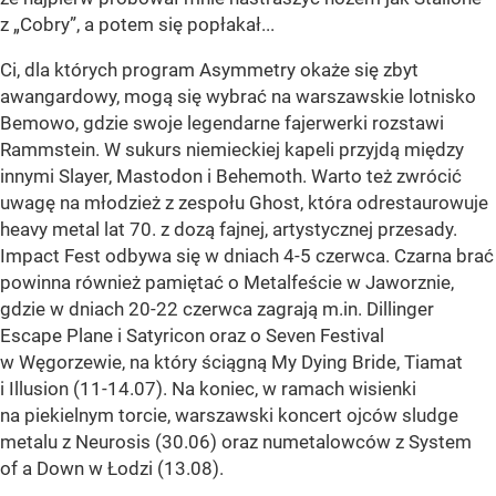
z „Cobry”, a potem się popłakał...
Ci, dla których program Asymmetry okaże się zbyt
awangardowy, mogą się wybrać na warszawskie lotnisko
Bemowo, gdzie swoje legendarne fajerwerki rozstawi
Rammstein. W sukurs niemieckiej kapeli przyjdą między
innymi Slayer, Mastodon i Behemoth. Warto też zwrócić
uwagę na młodzież z zespołu Ghost, która odrestaurowuje
heavy metal lat 70. z dozą fajnej, artystycznej przesady.
Impact Fest odbywa się w dniach 4-5 czerwca. Czarna brać
powinna również pamiętać o Metalfeście w Jaworznie,
gdzie w dniach 20-22 czerwca zagrają m.in. Dillinger
Escape Plane i Satyricon oraz o Seven Festival
w Węgorzewie, na który ściągną My Dying Bride, Tiamat
i Illusion (11-14.07). Na koniec, w ramach wisienki
na piekielnym torcie, warszawski koncert ojców sludge
metalu z Neurosis (30.06) oraz numetalowców z System
of a Down w Łodzi (13.08).