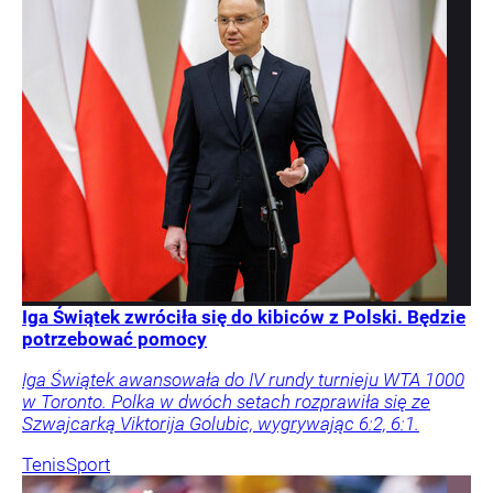
Iga Świątek zwróciła się do kibiców z Polski. Będzie
potrzebować pomocy
Iga Świątek awansowała do IV rundy turnieju WTA 1000
w Toronto. Polka w dwóch setach rozprawiła się ze
Szwajcarką Viktorija Golubic, wygrywając 6:2, 6:1.
Tenis
Sport