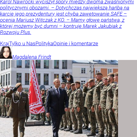
Karol Nawrocki wyciszył spory między dwoma zwaśnionymi
politycznymi obozami. – Dotychczas największą hańbą na
karcie jego prezydentury jest chyba zawetowanie SAFE –
ocenia Mariusz Witczak z KO. – Mamy głowę państwa, z
której możemy być dumni – kontruje Marek Jakubiak z
Rozwoju Plus.
Kraj
Tylko u Nas
Polityka
Opinie i komentarze
Magdalena
Frindt