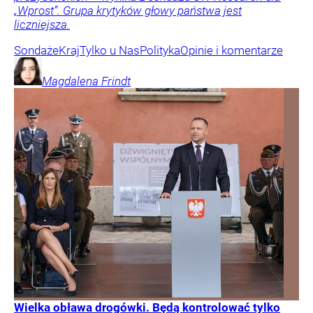
„Wprost”. Grupa krytyków głowy państwa jest
liczniejsza.
Sondaże
Kraj
Tylko u Nas
Polityka
Opinie i komentarze
Magdalena
Frindt
Wielka obława drogówki. Będą kontrolować tylko