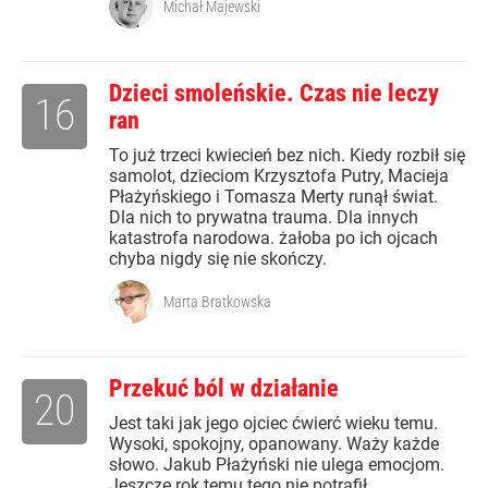
Michał Majewski
Dzieci smoleńskie. Czas nie leczy
16
ran
To już trzeci kwiecień bez nich. Kiedy rozbił się
samolot, dzieciom Krzysztofa Putry, Macieja
Płażyńskiego i Tomasza Merty runął świat.
Dla nich to prywatna trauma. Dla innych
katastrofa narodowa. żałoba po ich ojcach
chyba nigdy się nie skończy.
Marta Bratkowska
Przekuć ból w działanie
20
Jest taki jak jego ojciec ćwierć wieku temu.
Wysoki, spokojny, opanowany. Waży każde
słowo. Jakub Płażyński nie ulega emocjom.
Jeszcze rok temu tego nie potrafił.