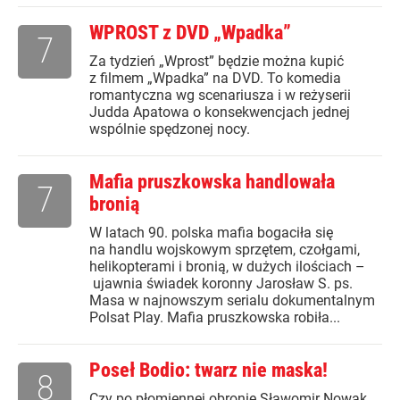
WPROST z DVD „Wpadka”
7
Za tydzień „Wprost” będzie można kupić
z filmem „Wpadka” na DVD. To komedia
romantyczna wg scenariusza i w reżyserii
Judda Apatowa o konsekwencjach jednej
wspólnie spędzonej nocy.
Mafia pruszkowska handlowała
7
bronią
W latach 90. polska mafia bogaciła się
na handlu wojskowym sprzętem, czołgami,
helikopterami i bronią, w dużych ilościach –
ujawnia świadek koronny Jarosław S. ps.
Masa w najnowszym serialu dokumentalnym
Polsat Play. Mafia pruszkowska robiła...
Poseł Bodio: twarz nie maska!
8
Czy po płomiennej obronie Sławomir Nowak