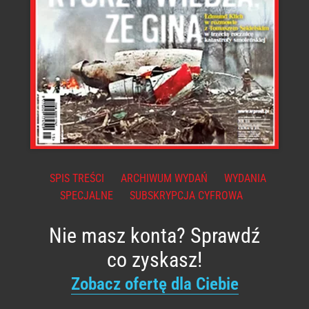
SPIS TREŚCI
ARCHIWUM WYDAŃ
WYDANIA
SPECJALNE
SUBSKRYPCJA CYFROWA
Nie masz konta? Sprawdź
co zyskasz!
Zobacz ofertę dla Ciebie