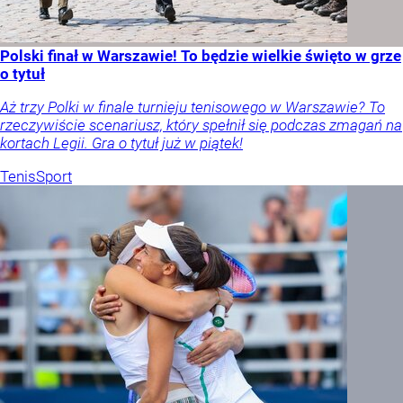
Polski finał w Warszawie! To będzie wielkie święto w grze
o tytuł
Aż trzy Polki w finale turnieju tenisowego w Warszawie? To
rzeczywiście scenariusz, który spełnił się podczas zmagań na
kortach Legii. Gra o tytuł już w piątek!
Tenis
Sport