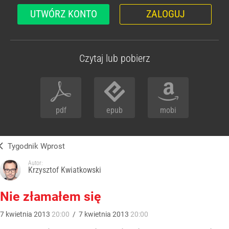
UTWÓRZ KONTO
ZALOGUJ
Czytaj lub pobierz
pdf
epub
mobi
Tygodnik Wprost
Autor:
Krzysztof Kwiatkowski
Nie złamałem się
7
kwietnia
2013
20:00
/
7
kwietnia
2013
20:00