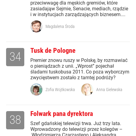
przeciwwagę dla męskich gremiów, które
zasiadająw Sejmie, Senacie, mediach, rządzie
i w instytucjach zarządzających biznesem....
Magdalena Środa
Tusk de Pologne
34
Premier znowu ruszy w Polskę, by rozmawiać
o pieniądzach z unii. „Wprost” pojechał
śladami tuskobusa 2011. Co poza wyborczym
zwycięstwem zostało z tamtej podróży?
Zofia Wojtkowska
Anna Gielewska
Folwark pana dyrektora
38
Szef gdańskiej telewizji trwa. Już trzy lata.
Wprowadzony do telewizji przez kolegów –
Włodzimierza Czarzastego i Aleksandra