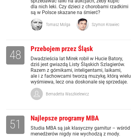
sprzedawać lalki na aukcjach, żeby kupić
dla nich leki. Czy dzieci z chorobami rzadkimi
są w Polsce skazane na śmierć?
Tomasz Molga
Szymon Krawiec
Przebojem przez Śląsk
48
Dwadzieścia lat Mirek robił w Hucie Batory,
dziś jest gwiazdą Listy Śląskich Szlagierów.
Razem z górnikami, inteligentami, laikami,
ale i z fachowcami tworzą muzykę, którą wielu
wyśmiewa, lecz ona doskonale się sprzedaje.
Bernadetta Waszkielewicz
Najlepsze programy MBA
51
Studia MBA są jak klasyczny garnitur – wśród
menedżerów nigdy nie wychodzą z mody.