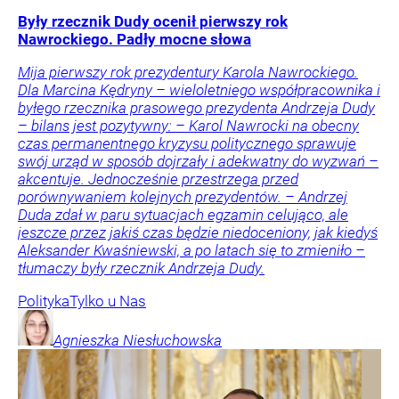
Były rzecznik Dudy ocenił pierwszy rok
Nawrockiego. Padły mocne słowa
Mija pierwszy rok prezydentury Karola Nawrockiego.
Dla Marcina Kędryny – wieloletniego współpracownika i
byłego rzecznika prasowego prezydenta Andrzeja Dudy
– bilans jest pozytywny: – Karol Nawrocki na obecny
czas permanentnego kryzysu politycznego sprawuje
swój urząd w sposób dojrzały i adekwatny do wyzwań –
akcentuje. Jednocześnie przestrzega przed
porównywaniem kolejnych prezydentów. – Andrzej
Duda zdał w paru sytuacjach egzamin celująco, ale
jeszcze przez jakiś czas będzie niedoceniony, jak kiedyś
Aleksander Kwaśniewski, a po latach się to zmieniło –
tłumaczy były rzecznik Andrzeja Dudy.
Polityka
Tylko u Nas
Agnieszka
Niesłuchowska