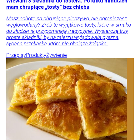
Wlewam 3 składniki do tostera. Po kilku minutach
mam chrupiące „tosty” bez chleba
Masz ochotę na chrupiące pieczywo, ale ograniczasz
węglowodany? Zrób te wyjątkowe tosty, które w smaku
do złudzenia przypominają tradycyjne. Wystarczą trzy
proste składniki, by na talerzu wylądowała pyszna,
sycąca przekąska, która nie obciąża żołądka.
Przepisy
Produkty
Żywienie