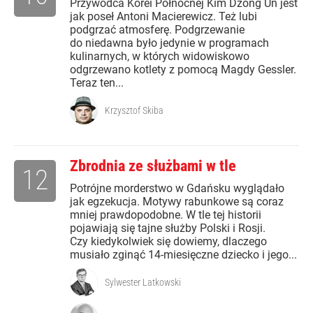
Przywódca Korei Północnej Kim Dzong Un jest
jak poseł Antoni Macierewicz. Też lubi
podgrzać atmosferę. Podgrzewanie
do niedawna było jedynie w programach
kulinarnych, w których widowiskowo
odgrzewano kotlety z pomocą Magdy Gessler.
Teraz ten...
Krzysztof Skiba
Zbrodnia ze służbami w tle
12
Potrójne morderstwo w Gdańsku wyglądało
jak egzekucja. Motywy rabunkowe są coraz
mniej prawdopodobne. W tle tej historii
pojawiają się tajne służby Polski i Rosji.
Czy kiedykolwiek się dowiemy, dlaczego
musiało zginąć 14-miesięczne dziecko i jego...
Sylwester Latkowski