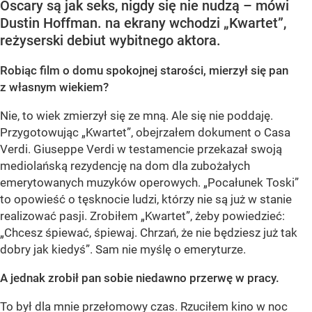
Oscary są jak seks, nigdy się nie nudzą – mówi
Dustin Hoffman. na ekrany wchodzi „Kwartet”,
reżyserski debiut wybitnego aktora.
Robiąc film o domu spokojnej starości, mierzył się pan
z własnym wiekiem?
Nie, to wiek zmierzył się ze mną. Ale się nie poddaję.
Przygotowując „Kwartet”, obejrzałem dokument o Casa
Verdi. Giuseppe Verdi w testamencie przekazał swoją
mediolańską rezydencję na dom dla zubożałych
emerytowanych muzyków operowych. „Pocałunek Toski”
to opowieść o tęsknocie ludzi, którzy nie są już w stanie
realizować pasji. Zrobiłem „Kwartet”, żeby powiedzieć:
„Chcesz śpiewać, śpiewaj. Chrzań, że nie będziesz już tak
dobry jak kiedyś”. Sam nie myślę o emeryturze.
A jednak zrobił pan sobie niedawno przerwę w pracy.
To był dla mnie przełomowy czas. Rzuciłem kino w noc