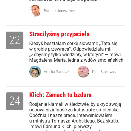
Bartosz Janiszewski
Straciłyśmy przyjaciela
22
Kiedyś beształam córkę słowami: „Tata się
w grobie przewraca”. Odpowiedziała mi:
„Żebyśmy tylko wiedziały, w którym” – mówi
Magdalena Merta, jedna z wdów smoleńskich.
Amelia Panuszko
Piotr Śmiłowicz
Klich: Zamach to bzdura
24
Rosjanie kłamali w śledztwie, by ukryć swoją
odpowiedzialność za katastrofę smoleńską.
Opóźniali nasze prace. Interweniowałem
u ministra Tomasza Arabskiego. Bez skutku –
mówi Edmund Klich, pierwszy