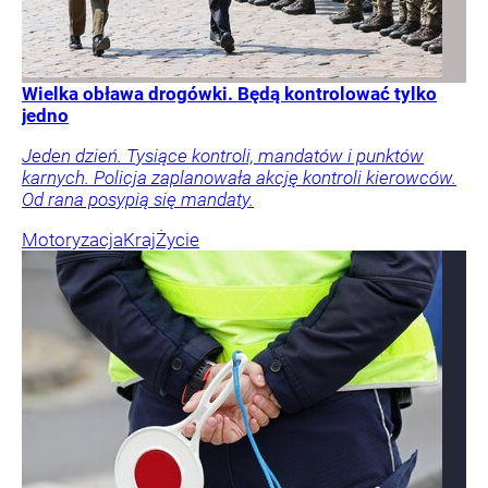
Wielka obława drogówki. Będą kontrolować tylko
jedno
Jeden dzień. Tysiące kontroli, mandatów i punktów
karnych. Policja zaplanowała akcję kontroli kierowców.
Od rana posypią się mandaty.
Motoryzacja
Kraj
Życie