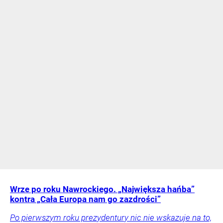
Wrze po roku Nawrockiego. „Największa hańba”
kontra „Cała Europa nam go zazdrości”
Po pierwszym roku prezydentury nic nie wskazuje na to,