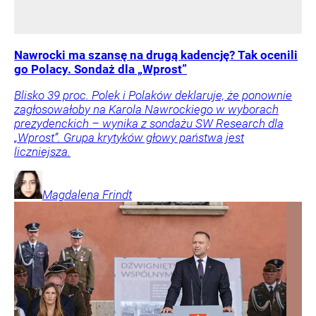
Nawrocki ma szansę na drugą kadencję? Tak ocenili
go Polacy. Sondaż dla „Wprost”
Blisko 39 proc. Polek i Polaków deklaruje, że ponownie
zagłosowałoby na Karola Nawrockiego w wyborach
prezydenckich – wynika z sondażu SW Research dla
„Wprost”. Grupa krytyków głowy państwa jest
liczniejsza.
Magdalena
Frindt