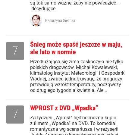
są tak samo ważne, żeby nie powiedzieć –
decydujące.
Katarzyna Sielicka
Śnieg może spaść jeszcze w maju,
7
ale lato w normie
Przedłużająca się zima zaskoczyła nie tylko
polskich drogowców. Michał Kowalewski,
klimatolog Instytut Meteorologii i Gospodarki
Wodnej, zwraca jednak uwagę, że prognozy
przewidują wzrost temperatury, począwszy
od drugiego tygodnia kwietnia. Ale...
WPROST z DVD „Wpadka”
7
Za tydzień „Wprost” będzie można kupić
z filmem „Wpadka” na DVD. To komedia
romantyczna wg scenariusza i w reżyserii
Judda Apatowa o konsekwencjach jednej