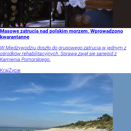
Masowe zatrucia nad polskim morzem. Wprowadzono
kwarantannę
W Międzywodziu doszło do grupowego zatrucia w jednym z
ośrodków rehabilitacyjnych. Sprawą zajął się sanepid z
Kamienia Pomorskiego.
Kraj
Życie