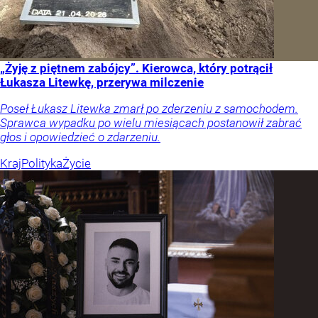
„Żyję z piętnem zabójcy”. Kierowca, który potrącił
Łukasza Litewkę, przerywa milczenie
Poseł Łukasz Litewka zmarł po zderzeniu z samochodem.
Sprawca wypadku po wielu miesiącach postanowił zabrać
głos i opowiedzieć o zdarzeniu.
Kraj
Polityka
Życie