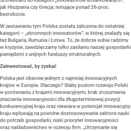
Scoreboard do kategorii „innowatorów umiarkowanych”,
jak Hiszpania czy Grecja; notujące ponad 26-proc.
bezrobocie.
W zestawieniu tym Polska została zaliczona do ostatniej
kategorii – „skromnych innowatorów”, w której znalazły się
też Bułgaria, Rumunia i Łotwa. To, że dobrze sobie radzimy
w kryzysie, zawdzięczamy tylko zasilaniu naszej gospodarki
pieniędzmi z unijnych funduszy strukturalnych.
Zainwestować, by zyskać
Polska jest obecnie jednym z najmniej innowacyjnych
krajów w Europie. Dlaczego? Słaby poziom rozwoju Polski
w porównaniu z krajami innowacyjnymi, brak zrozumienia
znaczenia innowacyjności dla długoterminowej pozycji
konkurencyjnej kraju oraz niewiara w potencjał innowacyjny
kraju wpływają na powolne dostosowywanie sektora nauki
do potrzeb gospodarki, niski priorytet innowacyjności
oraz naśladownictwo w rozwoju firm. „Utrzymanie się