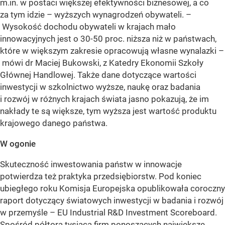
m.in. w postaci większej efektywności biznesowej, a co
za tym idzie – wyższych wynagrodzeń obywateli. –
Wysokość dochodu obywateli w krajach mało
innowacyjnych jest o 30-50 proc. niższa niż w państwach,
które w większym zakresie opracowują własne wynalazki –
mówi dr Maciej Bukowski, z Katedry Ekonomii Szkoły
Głównej Handlowej. Także dane dotyczące wartości
inwestycji w szkolnictwo wyższe, naukę oraz badania
i rozwój w różnych krajach świata jasno pokazują, że im
nakłady te są większe, tym wyższa jest wartość produktu
krajowego danego państwa.
W ogonie
Skuteczność inwestowania państw w innowacje
potwierdza też praktyka przedsiębiorstw. Pod koniec
ubiegłego roku Komisja Europejska opublikowała coroczny
raport dotyczący światowych inwestycji w badania i rozwój
w przemyśle – EU Industrial R&D Investment Scoreboard.
Spośród półtora tysiąca firm ponoszących największe