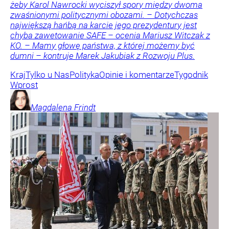
żeby Karol Nawrocki wyciszył spory między dwoma
zwaśnionymi politycznymi obozami. – Dotychczas
największą hańbą na karcie jego prezydentury jest
chyba zawetowanie SAFE – ocenia Mariusz Witczak z
KO. – Mamy głowę państwa, z której możemy być
dumni – kontruje Marek Jakubiak z Rozwoju Plus.
Kraj
Tylko u Nas
Polityka
Opinie i komentarze
Tygodnik
Wprost
Magdalena
Frindt