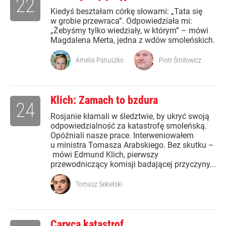
22
Kiedyś beształam córkę słowami: „Tata się
w grobie przewraca”. Odpowiedziała mi:
„Żebyśmy tylko wiedziały, w którym” – mówi
Magdalena Merta, jedna z wdów smoleńskich.
Amelia Panuszko
Piotr Śmiłowicz
Klich: Zamach to bzdura
24
Rosjanie kłamali w śledztwie, by ukryć swoją
odpowiedzialność za katastrofę smoleńską.
Opóźniali nasze prace. Interweniowałem
u ministra Tomasza Arabskiego. Bez skutku –
mówi Edmund Klich, pierwszy
przewodniczący komisji badającej przyczyny...
Tomasz Sekielski
Caryca katastrof