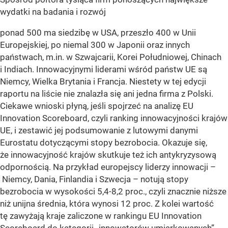
wydatki na badania i rozwój
ponad 500 ma siedzibę w USA, przeszło 400 w Unii
Europejskiej, po niemal 300 w Japonii oraz innych
państwach, m.in. w Szwajcarii, Korei Południowej, Chinach
i Indiach. Innowacyjnymi liderami wśród państw UE są
Niemcy, Wielka Brytania i Francja. Niestety w tej edycji
raportu na liście nie znalazła się ani jedna firma z Polski.
Ciekawe wnioski płyną, jeśli spojrzeć na analizę EU
Innovation Scoreboard, czyli ranking innowacyjności krajów
UE, i zestawić jej podsumowanie z lutowymi danymi
Eurostatu dotyczącymi stopy bezrobocia. Okazuje się,
że innowacyjność krajów skutkuje też ich antykryzysową
odpornością. Na przykład europejscy liderzy innowacji –
Niemcy, Dania, Finlandia i Szwecja – notują stopy
bezrobocia w wysokości 5,4-8,2 proc., czyli znacznie niższe
niż unijna średnia, która wynosi 12 proc. Z kolei wartość
tę zawyżają kraje zaliczone w rankingu EU Innovation