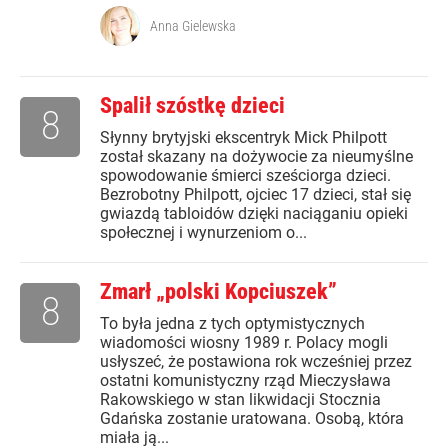
Anna Gielewska
Spalił szóstkę dzieci
8
Słynny brytyjski ekscentryk Mick Philpott
został skazany na dożywocie za nieumyślne
spowodowanie śmierci sześciorga dzieci.
Bezrobotny Philpott, ojciec 17 dzieci, stał się
gwiazdą tabloidów dzięki naciąganiu opieki
społecznej i wynurzeniom o...
Zmarł „polski Kopciuszek”
8
To była jedna z tych optymistycznych
wiadomości wiosny 1989 r. Polacy mogli
usłyszeć, że postawiona rok wcześniej przez
ostatni komunistyczny rząd Mieczysława
Rakowskiego w stan likwidacji Stocznia
Gdańska zostanie uratowana. Osobą, która
miała ją...