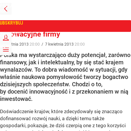
PRZEJDŹ
NA
WPROST
STRONĘ
GŁÓWNĄ
UBSKRYBUJ
Tygodnik Wprost
Innowacyjne firmy
ZALOGUJ
7
kwietnia
2013
20:00
/
7
kwietnia
2013
20:00
MENU
Polska ma wystarczająco duży potencjał, zarówno
finansowy, jak i intelektualny, by się stać krajem
wynalazców. To dobra wiadomość w sytuacji, gdy
właśnie naukowa pomysłowość tworzy bogactwo
dzisiejszych społeczeństw. Chodzi o to,
by docenić innowacyjność i z przekonaniem w nią
inwestować.
Doświadczenie krajów, które zdecydowały się znacząco
dofinansować rozwój nauki, a dzięki temu także
gospodarki, pokazuje, że dziś czerpią one z tego korzyści