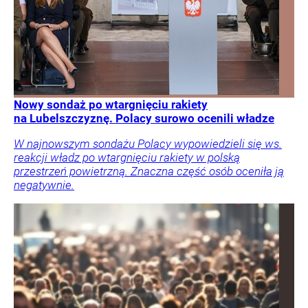
Nowy sondaż po wtargnięciu rakiety
na Lubelszczyznę. Polacy surowo ocenili władze
W najnowszym sondażu Polacy wypowiedzieli się ws.
reakcji władz po wtargnięciu rakiety w polską
przestrzeń powietrzną. Znaczna część osób oceniła ją
negatywnie.