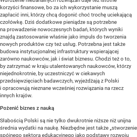
Wdrożenie niebanalnych rozwiązań daje też istotne
korzyści finansowe, bo za ich wykorzystanie muszą
zapłacić inni, którzy chcą dogonić choć trochę uciekającą
czołówkę. Dziś dodatkowe pieniądze są potrzebne
na prowadzenie nowoczesnych badań, których wyniki
znajdą zastosowanie właśnie jako impuls do tworzenia
nowych produktów czy też usług. Potrzebna jest także
budowa instytucjonalnej infrastruktury wspierającej
zarówno naukowców, jak i świat biznesu. Chodzi też o to,
by zatrzymać w kraju utalentowanych naukowców, którzy
niejednokrotnie, by uczestniczyć w ciekawych
przedsięwzięciach badawczych, wyjeżdżają z Polski
i opracowują nieznane wcześniej rozwiązania na rzecz
innych krajów.
Pożenić biznes z nauką
Słabością Polski są nie tylko dwukrotnie niższe niż unijna
średnia wydatki na naukę. Niezbędne jest także „stworzenie
spójnego sektora edukacyjnego jako podstawy rozwoju