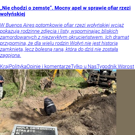
„Nie chodzi o zemstę”. Mocny apel w sprawie ofiar rzezi
wołyńskiej
W Buenos Aires potomkowie ofiar rzezi wołyńskiej wciąż
pokazują rodzinne zdjęcia i listy, wspominając bliskich
zamordowanych z niezwykłym okrucieństwem. Ich dramat
przypomina, że dla wielu rodzin Wołyń nie jest historią
zamkniętą, lecz bolesną raną, która do dziś nie została
zagojona.
Kraj
Polityka
Opinie i komentarze
Tylko u Nas
Tygodnik Wprost