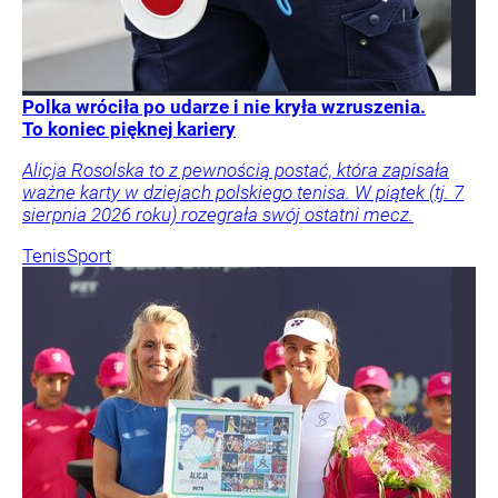
Polka wróciła po udarze i nie kryła wzruszenia.
To koniec pięknej kariery
Alicja Rosolska to z pewnością postać, która zapisała
ważne karty w dziejach polskiego tenisa. W piątek (tj. 7
sierpnia 2026 roku) rozegrała swój ostatni mecz.
Tenis
Sport