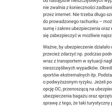
od następstw nieszczęśliwych wypa
nie zwalnia z konieczności zadban
przez internet. Nie trzeba długo 
do prowadzonego rachunku – możl
sumę i zakres ubezpieczenia oraz 
się zabezpieczyć w możliwie najs
Ważne, by ubezpieczenie działało 
przecież zdarzyć np. podczas pod
wraz z transportem w sytuacji na
nieszczęśliwych wypadków. Określ
sportów ekstremalnych itp. Podst
o podwyższonym ryzyku. Jeżeli po
opcję OC, przenoszącą na ubezpiec
ubezpieczenia bagażu oraz sprzętu
sprawę z tego, że taki turystyczn