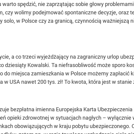
 warto spędzić, nie zaprzątając sobie głowy problemami.
m, czy wolimy podejmować spontaniczne decyzje, oraz t
y solo, w Polsce czy za granicą, czynnością ważniejszą 
życie, a co trzeci wyjeżdżający na zagraniczny urlop ubez
o co dziesiąty Kowalski. Ta niefrasobliwość może sporo
go do miejsca zamieszkania w Polsce możemy zapłacić kilk
 a w USA nawet 200 tys. zł! To kwota, która jest w stan
iązuje bezpłatna imienna Europejska Karta Ubezpiecze
ń opieki zdrowotnej w sytuacjach nagłych – wyłącznie 
nkach obowiązujących w kraju pobytu ubezpieczonego. Co