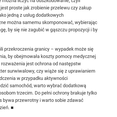
 można liczyć na odszkodowanie, czyli
jest proste jak zrobienie przelewu czy zakup
jako jedną z usług dodatkowych
tyczne można samemu skomponować, wybierając
, by się nie zagubić w gąszczu propozycji i by
ili przekroczenia granicy – wypadek może się
zenia, by obejmowała koszty pomocy medycznej
 rozważenia jest ochrona od następstw
ter surwiwalowy, czy wiąże się z uprawianiem
adczenia w przypadku aktywności
wadzić samochód, warto wybrać dodatkową
sobom trzecim. Do pełni ochrony brakuje tylko
os bywa przewrotny i warto sobie zdawać
zień. ■