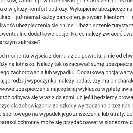
dków, zatem np. w razie trwałego uszkodzenia ciała nie
ia o większy komfort podróży. Wykupienie ubezpieczenia 
szukać – już niemal każdy bank oferuje swoim klientom – 
iwość ubezpieczenia się online. Ubezpieczenie turys
ewentualne dodatkowe opcje. Na co należy zwracać uwagę
zerszym zakresie?
od momentu wyjścia z domu aż do powrotu, a nie od chw
róży na lotnisko. Należy tak oszacować sumę ubezpiec
głego zachorowania lub wypadku. Dodatkową opcją wartą
ając rodzaj wypoczynku, należy podać, czy ma on charak
awowe ubezpieczenie najczęściej wyklucza wypłatę świ
dróż odbywa się wraz z dziećmi lub jeśli będziemy pro
zyciela zobowiązania za szkody wyrządzone przez nas o
 sportowego na wypadek jego zniszczenia lub utraty. L
y parasol ochronny może się przydać nawet w słoneczny d