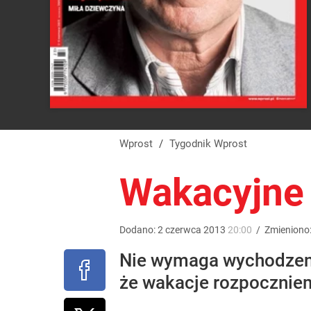
Wprost
/
Tygodnik Wprost
Wakacyjne 
Dodano:
2
czerwca
2013
20:00
/
Zmieniono
Nie wymaga wychodzenia 
że wakacje rozpoczniem