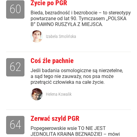
Życie po PGR
60
Bieda, bezradność i bezrobocie – to stereotypy
powtarzane od lat 90. Tymczasem „POLSKA
B” DAWNO RUSZYŁA Z MIEJSCA.
Izabela Smolińska
Coś źle pachnie
62
Jeśli badania osmologiczne są nierzetelne,
a sąd tego nie zauważy, nos psa może
przetrącić człowieka na całe życie.
Helena Kowalik
Zerwać szyld PGR
64
Popegeerowskie wsie TO NIE JEST
JEDNOLITA KRAINA BEZNADZIEI – mówi