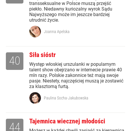
transseksualne w Polsce muszą przejść
piekło. Niedawny kuriozalny wyrok Sądu
Najwyższego może im jeszcze bardziej
utrudnić życie.
Joanna Apelska
Siła sióstr
40
Występ włoskiej urszulanki w popularnym
talent show obejrzano w internecie prawie 40
mln razy. Polskie zakonnice też mają swoje
pasje. Niestety, najczęściej muszą je zostawić
za klasztorną furtą.
Paulina Socha-Jakubowska
Tajemnica wiecznej młodości
44
Możesz w każdej chwili zasiąść za kierownicą