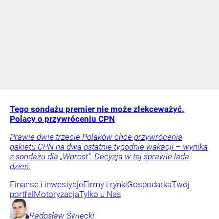
Tego sondażu premier nie może zlekceważyć.
Polacy o przywróceniu CPN
Prawie dwie trzecie Polaków chce przywrócenia
pakietu CPN na dwa ostatnie tygodnie wakacji – wynika
z sondażu dla „Wprost”. Decyzja w tej sprawie lada
dzień.
Finanse i inwestycje
Firmy i rynki
Gospodarka
Twój
portfel
Motoryzacja
Tylko u Nas
Radosław
Święcki