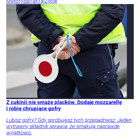
Motoryzacja
Kraj
Życie
Z cukinii nie smażę placków. Dodaję mozzarellę
i robię chrupiące gofry
Lubisz gofry? Gdy spróbujesz tych przepadniesz. Jeden
wytrawny składnik sprawia, że smakują naprawdę
wyjątkowo.