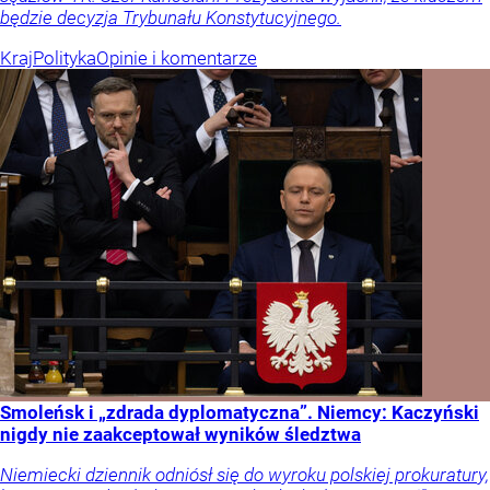
będzie decyzja Trybunału Konstytucyjnego.
Kraj
Polityka
Opinie i komentarze
Smoleńsk i „zdrada dyplomatyczna”. Niemcy: Kaczyński
nigdy nie zaakceptował wyników śledztwa
Niemiecki dziennik odniósł się do wyroku polskiej prokuratury,