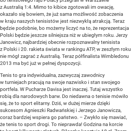
do tenisowego raju Polacy przegrali w Warszawie
z Australią 1:4. Mimo to kibice zgotowali im owację,
okazało się bowiem, że już sama możliwość zobaczenia
w kraju naszych tenisistów jest niezwykłą atrakcją. Teraz
będzie podobnie, bo możemy liczyć na to, że reprezentacja
Polski będzie jeszcze silniejsza niż w ubiegłym roku. Jerzy
Janowicz, najbardziej obecnie rozpoznawalny tenisista
z Polski i 20. rakieta świata w rankingu ATP, w zeszłym roku
nie mógł zagrać z Australią. Teraz półfinalista Wimbledonu
2013 ma być już w pełnej dyspozycji.
Tenis to gra indywidualna, zazwyczaj zawodnicy
w turniejach pracują na swoje nazwisko i stan swojego
portfela. W Pucharze Davisa jest inaczej. Tutaj wszystko
robią dla narodowych barw. Do niedawna o tenisie mówiło
się, że to sport elitarny. Dziś, w dużej mierze dzięki
sukcesom Agnieszki Radwańskiej i Jerzego Janowicza,
coraz bardziej wspiera go państwo. – Zwykło się mawiać,
że tenis to sport drogi. To nieprawda! Godzina na korcie