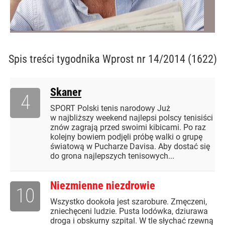
Spis treści
tygodnika Wprost nr 14/2014 (1622)
Skaner
4
SPORT Polski tenis narodowy Już
w najbliższy weekend najlepsi polscy tenisiści
znów zagrają przed swoimi kibicami. Po raz
kolejny bowiem podjęli próbę walki o grupę
światową w Pucharze Davisa. Aby dostać się
do grona najlepszych tenisowych...
Niezmienne niezdrowie
10
Wszystko dookoła jest szarobure. Zmęczeni,
zniechęceni ludzie. Pusta lodówka, dziurawa
droga i obskurny szpital. W tle słychać rzewną