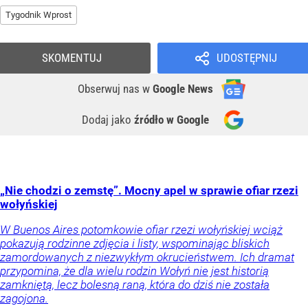
Tygodnik Wprost
SKOMENTUJ
UDOSTĘPNIJ
Obserwuj nas
w
Google News
Dodaj jako
źródło w Google
„Nie chodzi o zemstę”. Mocny apel w sprawie ofiar rzezi
wołyńskiej
W Buenos Aires potomkowie ofiar rzezi wołyńskiej wciąż
pokazują rodzinne zdjęcia i listy, wspominając bliskich
zamordowanych z niezwykłym okrucieństwem. Ich dramat
przypomina, że dla wielu rodzin Wołyń nie jest historią
zamkniętą, lecz bolesną raną, która do dziś nie została
zagojona.