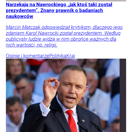
Narzekają na Nawrockiego „jak ktoś taki został
prezydentem”. Znany prawnik o badaniach
naukowców
Marcin Matczak odpowiedział krytykom, dlaczego jego
zdaniem Karol Nawrocki został prezydentem. Według
publicysty ludzie widzą w nim obrońcę ważnych dla
nich wartości, np. religii.
Opinie i komentarze
Polityka
Kraj