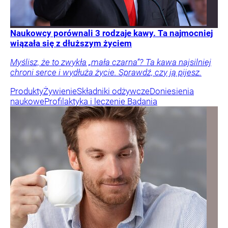
Naukowcy porównali 3 rodzaje kawy. Ta najmocniej
wiązała się z dłuższym życiem
Myślisz, że to zwykła „mała czarna”? Ta kawa najsilniej
chroni serce i wydłuża życie. Sprawdź, czy ją pijesz.
Produkty
Żywienie
Składniki odżywcze
Doniesienia
naukowe
Profilaktyka i leczenie
Badania