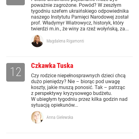
poważnie zagrożone. Powód? W zeszłym
tygodniu szefem ukraińskiego odpowiednika
naszego Instytutu Pamięci Narodowej został
prof. Władymyr Wiatrowycz, historyk, który
twierdzi m.in., że winy za rzeź wołyńską, za...
Magdalena Rigamonti
Czkawka Tuska
12
Czy rodzice niepełnosprawnych dzieci chcą
dużo pieniędzy? Nie – biorąc pod uwagę
koszty, jakie muszą ponosić. Tak – patrząc
z perspektywy kryzysowego budżetu.
W ubiegłym tygodniu przez kilka godzin nad
sytuacją opiekunów...
Anna Gielewska