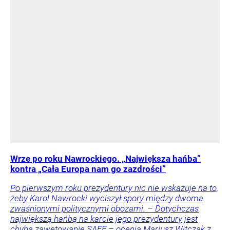
Wrze po roku Nawrockiego. „Największa hańba”
kontra „Cała Europa nam go zazdrości”
Po pierwszym roku prezydentury nic nie wskazuje na to,
żeby Karol Nawrocki wyciszył spory między dwoma
zwaśnionymi politycznymi obozami. – Dotychczas
największą hańbą na karcie jego prezydentury jest
chyba zawetowanie SAFE – ocenia Mariusz Witczak z