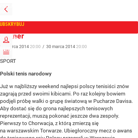
PRZEJDŹ
NA
WPROST
STRONĘ
GŁÓWNĄ
UBSKRYBUJ
Tygodnik Wprost
Skaner
ZALOGUJ
30
marca
2014
20:00
/
30
marca
2014
20:00
MENU
SPORT
Polski tenis narodowy
Już w najbliższy weekend najlepsi polscy tenisiści znów
zagrają przed swoimi kibicami. Po raz kolejny bowiem
podjęli próbę walki o grupę światową w Pucharze Davisa.
Aby dostać się do grona najlepszych tenisowych
reprezentacji, muszą pokonać jeszcze dwa zespoły.
Pierwszy to Chorwacja, z którą zmierzą się
na warszawskim Torwarze. Ubiegłoroczny mecz o awans