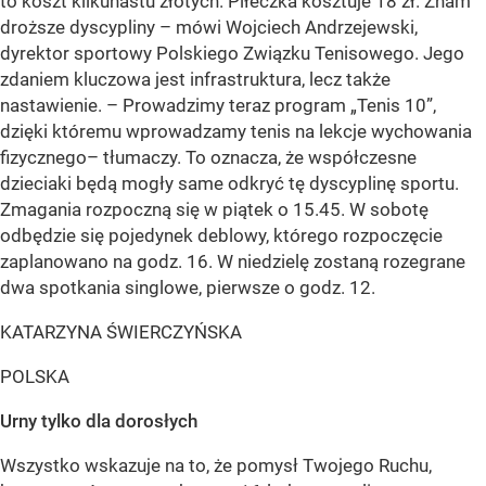
to koszt kilkunastu złotych. Piłeczka kosztuje 18 zł. Znam
droższe dyscypliny – mówi Wojciech Andrzejewski,
dyrektor sportowy Polskiego Związku Tenisowego. Jego
zdaniem kluczowa jest infrastruktura, lecz także
nastawienie. – Prowadzimy teraz program „Tenis 10”,
dzięki któremu wprowadzamy tenis na lekcje wychowania
fizycznego– tłumaczy. To oznacza, że współczesne
dzieciaki będą mogły same odkryć tę dyscyplinę sportu.
Zmagania rozpoczną się w piątek o 15.45. W sobotę
odbędzie się pojedynek deblowy, którego rozpoczęcie
zaplanowano na godz. 16. W niedzielę zostaną rozegrane
dwa spotkania singlowe, pierwsze o godz. 12.
KATARZYNA ŚWIERCZYŃSKA
POLSKA
Urny tylko dla dorosłych
Wszystko wskazuje na to, że pomysł Twojego Ruchu,