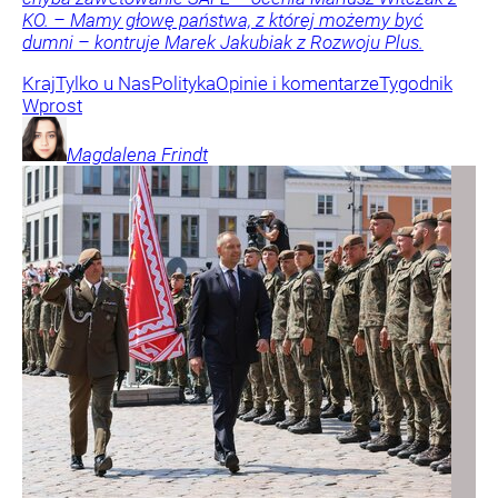
KO. – Mamy głowę państwa, z której możemy być
dumni – kontruje Marek Jakubiak z Rozwoju Plus.
Kraj
Tylko u Nas
Polityka
Opinie i komentarze
Tygodnik
Wprost
Magdalena
Frindt