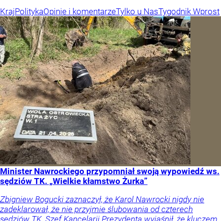
Kraj
Polityka
Opinie i komentarze
Tylko u Nas
Tygodnik Wprost
Minister Nawrockiego przypomniał swoją wypowiedź ws.
sędziów TK. „Wielkie kłamstwo Żurka”
Zbigniew Bogucki zaznaczył, że Karol Nawrocki nigdy nie
zadeklarował, że nie przyjmie ślubowania od czterech
sędziów TK. Szef Kancelarii Prezydenta wyjaśnił, że kluczem