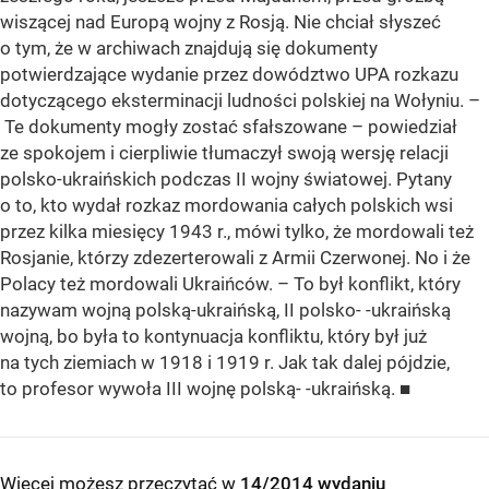
wiszącej nad Europą wojny z Rosją. Nie chciał słyszeć
o tym, że w archiwach znajdują się dokumenty
potwierdzające wydanie przez dowództwo UPA rozkazu
dotyczącego eksterminacji ludności polskiej na Wołyniu. –
Te dokumenty mogły zostać sfałszowane – powiedział
ze spokojem i cierpliwie tłumaczył swoją wersję relacji
polsko-ukraińskich podczas II wojny światowej. Pytany
o to, kto wydał rozkaz mordowania całych polskich wsi
przez kilka miesięcy 1943 r., mówi tylko, że mordowali też
Rosjanie, którzy zdezerterowali z Armii Czerwonej. No i że
Polacy też mordowali Ukraińców. – To był konflikt, który
nazywam wojną polską-ukraińską, II polsko- -ukraińską
wojną, bo była to kontynuacja konfliktu, który był już
na tych ziemiach w 1918 i 1919 r. Jak tak dalej pójdzie,
to profesor wywoła III wojnę polską- -ukraińską. ■
Więcej możesz przeczytać w
14/2014 wydaniu