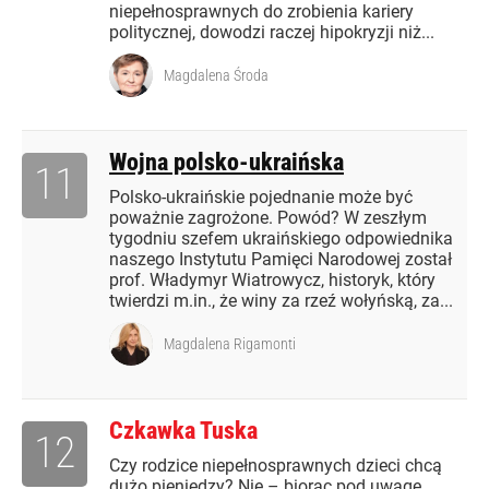
niepełnosprawnych do zrobienia kariery
politycznej, dowodzi raczej hipokryzji niż...
Magdalena Środa
Wojna polsko-ukraińska
11
Polsko-ukraińskie pojednanie może być
poważnie zagrożone. Powód? W zeszłym
tygodniu szefem ukraińskiego odpowiednika
naszego Instytutu Pamięci Narodowej został
prof. Władymyr Wiatrowycz, historyk, który
twierdzi m.in., że winy za rzeź wołyńską, za...
Magdalena Rigamonti
Czkawka Tuska
12
Czy rodzice niepełnosprawnych dzieci chcą
dużo pieniędzy? Nie – biorąc pod uwagę