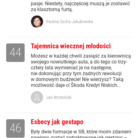
pasje. Niestety, najczęściej muszą je zostawić
za klasztorną furtą.
Paulina Socha-Jakubowska
Tajemnica wiecznej młodości
44
Możesz w każdej chwili zasiąść za kierownicą
swojego nowiutkiego auta, a do tego co trzy-
cztery lata wymieniać je na następne,
nie dokonując przy tym żadnych rewolucji
w domowym budżecie! Nie wierzysz? Taką
możliwość daje ci Škoda Kredyt Niskich...
Jan Wrzesiński
Esbecy jak gestapo
46
Były dwie formacje w SB, które moim zdaniem
powinny zostać potraktowane jak gestapo –