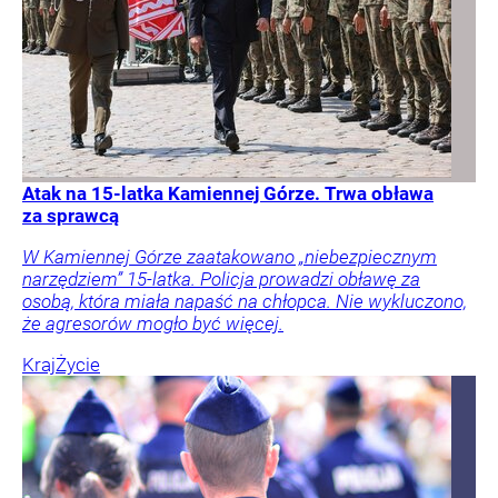
Atak na 15-latka Kamiennej Górze. Trwa obława
za sprawcą
W Kamiennej Górze zaatakowano „niebezpiecznym
narzędziem” 15-latka. Policja prowadzi obławę za
osobą, która miała napaść na chłopca. Nie wykluczono,
że agresorów mogło być więcej.
Kraj
Życie