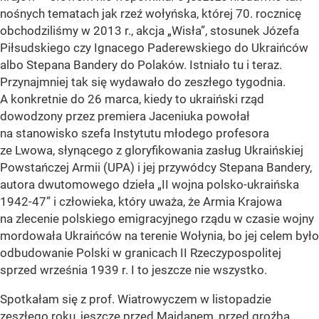
nośnych tematach jak rzeź wołyńska, której 70. rocznicę
obchodziliśmy w 2013 r., akcja „Wisła”, stosunek Józefa
Piłsudskiego czy Ignacego Paderewskiego do Ukraińców
albo Stepana Bandery do Polaków. Istniało tu i teraz.
Przynajmniej tak się wydawało do zeszłego tygodnia.
A konkretnie do 26 marca, kiedy to ukraiński rząd
dowodzony przez premiera Jaceniuka powołał
na stanowisko szefa Instytutu młodego profesora
ze Lwowa, słynącego z gloryfikowania zasług Ukraińskiej
Powstańczej Armii (UPA) i jej przywódcy Stepana Bandery,
autora dwutomowego dzieła „II wojna polsko-ukraińska
1942-47” i człowieka, który uważa, że Armia Krajowa
na zlecenie polskiego emigracyjnego rządu w czasie wojny
mordowała Ukraińców na terenie Wołynia, bo jej celem było
odbudowanie Polski w granicach II Rzeczypospolitej
sprzed września 1939 r. I to jeszcze nie wszystko.
Spotkałam się z prof. Wiatrowyczem w listopadzie
zeszłego roku, jeszcze przed Majdanem, przed groźbą