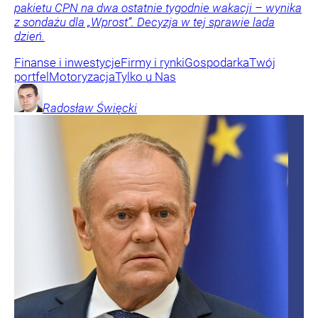
pakietu CPN na dwa ostatnie tygodnie wakacji – wynika
z sondażu dla „Wprost”. Decyzja w tej sprawie lada
dzień.
Finanse i inwestycje
Firmy i rynki
Gospodarka
Twój
portfel
Motoryzacja
Tylko u Nas
Radosław
Święcki