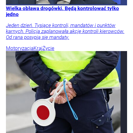
Wielka obława drogówki. Będą kontrolować tylko
jedno
Jeden dzień. Tysiące kontroli, mandatów i punktów
karnych. Policja zaplanowała akcję kontroli kierowców.
Od rana posypią się mandaty.
Motoryzacja
Kraj
Życie