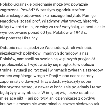
Polsko-ukraińskie pojednanie może być poważnie
zagrożone. Powód? W zeszłym tygodniu szefem
ukraińskiego odpowiednika naszego Instytutu Pamięci
Narodowej został prof. Władymyr Wiatrowycz, historyk,
który twierdzi m.in., że winy za rzeź wołyńską, za bestialskie
wymordowanie ponad 60 tys. Polaków w 1943 r.,
nie ponoszą Ukraińcy.
Ostatnio nasi sąsiedzi ze Wschodu wybrali wolność,
niezależnych polityków i mądrych doradców, a nas,
Polaków, namaścili na swoich największych przyjaciół
i popleczników. I wydawać by się mogło, że w obliczu
trudnej sytuacji politycznej i w ramach zwierania szeregów
wobec wspólnego wroga – Rosji – oba nasze narody
zapomniały o dawnych krzywdach, wybaczyły sobie
historyczne zatargi, a nawet w końcu się pojednały i teraz
będą żyły w symbiozie. W imię tej wizji przez ostatnie
miesiące nikt – ani politycy, ani dziennikarze z obydwu
krajów – słowem nie wspominał o jeszcze niedawno tak