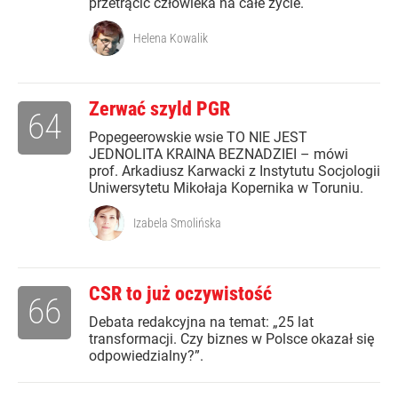
przetrącić człowieka na całe życie.
Helena Kowalik
Zerwać szyld PGR
64
Popegeerowskie wsie TO NIE JEST
JEDNOLITA KRAINA BEZNADZIEI – mówi
prof. Arkadiusz Karwacki z Instytutu Socjologii
Uniwersytetu Mikołaja Kopernika w Toruniu.
Izabela Smolińska
CSR to już oczywistość
66
Debata redakcyjna na temat: „25 lat
transformacji. Czy biznes w Polsce okazał się
odpowiedzialny?”.