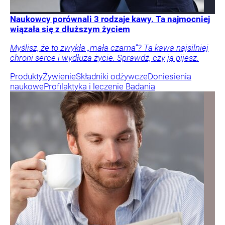
Naukowcy porównali 3 rodzaje kawy. Ta najmocniej
wiązała się z dłuższym życiem
Myślisz, że to zwykła „mała czarna”? Ta kawa najsilniej
chroni serce i wydłuża życie. Sprawdź, czy ją pijesz.
Produkty
Żywienie
Składniki odżywcze
Doniesienia
naukowe
Profilaktyka i leczenie
Badania