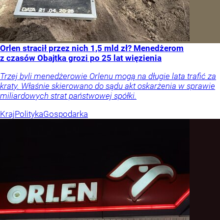
Orlen stracił przez nich 1,5 mld zł? Menedżerom
z czasów Obajtka grozi po 25 lat więzienia
Trzej byli menedżerowie Orlenu mogą na długie lata trafić za
kraty. Właśnie skierowano do sądu akt oskarżenia w sprawie
miliardowych strat państwowej spółki.
Kraj
Polityka
Gospodarka