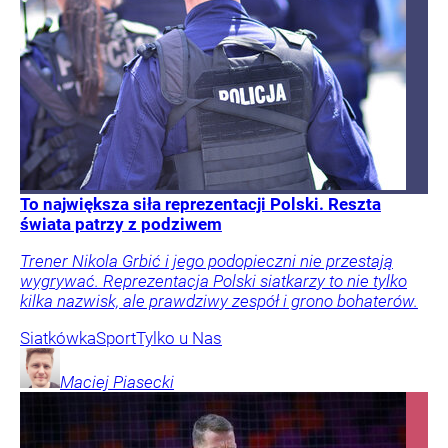
To największa siła reprezentacji Polski. Reszta
świata patrzy z podziwem
Trener Nikola Grbić i jego podopieczni nie przestają
wygrywać. Reprezentacja Polski siatkarzy to nie tylko
kilka nazwisk, ale prawdziwy zespół i grono bohaterów.
Siatkówka
Sport
Tylko u Nas
Maciej
Piasecki