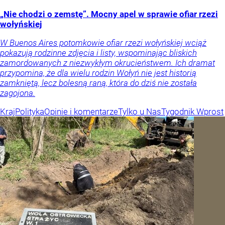
„Nie chodzi o zemstę”. Mocny apel w sprawie ofiar rzezi
wołyńskiej
W Buenos Aires potomkowie ofiar rzezi wołyńskiej wciąż
pokazują rodzinne zdjęcia i listy, wspominając bliskich
zamordowanych z niezwykłym okrucieństwem. Ich dramat
przypomina, że dla wielu rodzin Wołyń nie jest historią
zamkniętą, lecz bolesną raną, która do dziś nie została
zagojona.
Kraj
Polityka
Opinie i komentarze
Tylko u Nas
Tygodnik Wprost