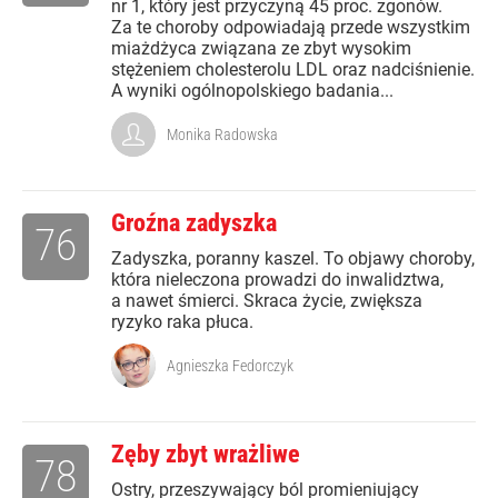
nr 1, który jest przyczyną 45 proc. zgonów.
Za te choroby odpowiadają przede wszystkim
miażdżyca związana ze zbyt wysokim
stężeniem cholesterolu LDL oraz nadciśnienie.
A wyniki ogólnopolskiego badania...
Monika Radowska
Groźna zadyszka
76
Zadyszka, poranny kaszel. To objawy choroby,
która nieleczona prowadzi do inwalidztwa,
a nawet śmierci. Skraca życie, zwiększa
ryzyko raka płuca.
Agnieszka Fedorczyk
Zęby zbyt wrażliwe
78
Ostry, przeszywający ból promieniujący