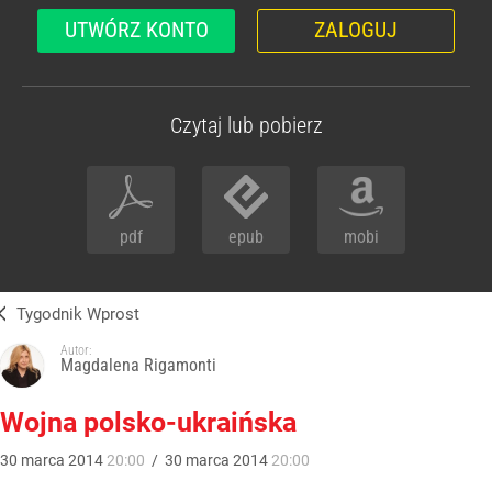
UTWÓRZ KONTO
ZALOGUJ
Czytaj lub pobierz
pdf
epub
mobi
Tygodnik Wprost
Autor:
Magdalena Rigamonti
Wojna polsko-ukraińska
30
marca
2014
20:00
/
30
marca
2014
20:00