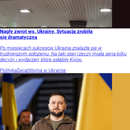
Nagły zwrot ws. Ukrainy. Sytuacja zrobiła
się dramatyczna
Po miesiącach sukcesów Ukraina znalazła się w
trudniejszym położeniu. Na taki stan rzeczy miała seria kilku
decyzji i wydarzeń, które osłabiły Kijów.
Polityka
Świat
Wojna w Ukrainie