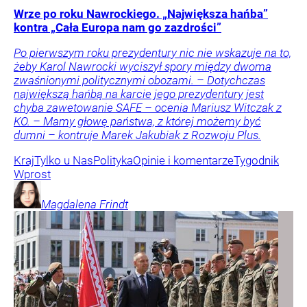
Wrze po roku Nawrockiego. „Największa hańba”
kontra „Cała Europa nam go zazdrości”
Po pierwszym roku prezydentury nic nie wskazuje na to,
żeby Karol Nawrocki wyciszył spory między dwoma
zwaśnionymi politycznymi obozami. – Dotychczas
największą hańbą na karcie jego prezydentury jest
chyba zawetowanie SAFE – ocenia Mariusz Witczak z
KO. – Mamy głowę państwa, z której możemy być
dumni – kontruje Marek Jakubiak z Rozwoju Plus.
Kraj
Tylko u Nas
Polityka
Opinie i komentarze
Tygodnik
Wprost
Magdalena
Frindt