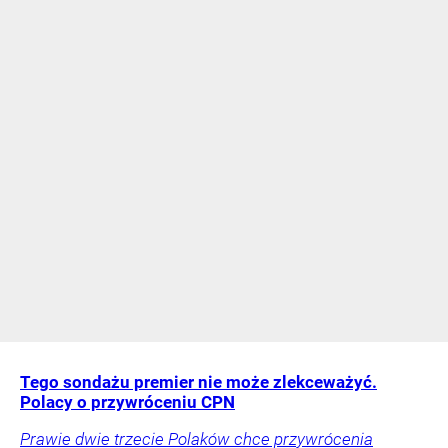
Tego sondażu premier nie może zlekceważyć.
Polacy o przywróceniu CPN
Prawie dwie trzecie Polaków chce przywrócenia