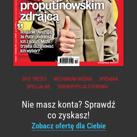
SPIS TREŚCI
ARCHIWUM WYDAŃ
WYDANIA
SPECJALNE
SUBSKRYPCJA CYFROWA
Nie masz konta? Sprawdź
co zyskasz!
Zobacz ofertę dla Ciebie