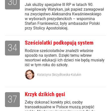
30
Jak służby specjalne III RP w latach 90.
inwigilowały Watykan, jak papież zareagował
na zwycięstwo Aleksandra Kwaśniewskiego
w wyborach prezydenckich – wspomina
Stefan Frankiewicz, były ambasador Polski
przy Stolicy Apostolskiej.
Sześciolatki podkopują system
34
Rodzice sześciolatków znaleźli właśnie
sposób na system. Dzięki temu wbrew
resortowi edukacji ich dzieci nie będą musiały
iść w tym roku do szkoły.
Katarzyna Skrzydłowska-Kalukin
Krzyk dzikich gęsi
37
Żeby dokonać korekty płci, osoby
transseksualne w Polsce muszą przejść