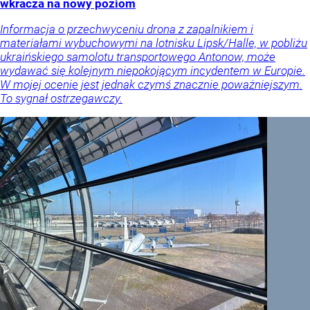
wkracza na nowy poziom
Informacja o przechwyceniu drona z zapalnikiem i
materiałami wybuchowymi na lotnisku Lipsk/Halle, w pobliżu
ukraińskiego samolotu transportowego Antonow, może
wydawać się kolejnym niepokojącym incydentem w Europie.
W mojej ocenie jest jednak czymś znacznie poważniejszym.
To sygnał ostrzegawczy.