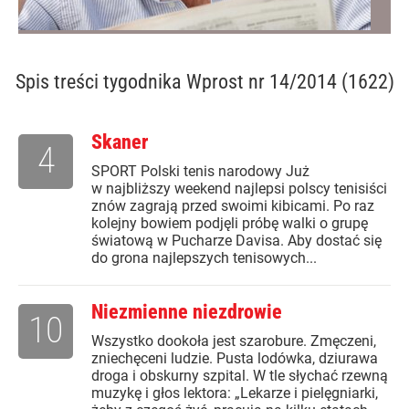
Spis treści
tygodnika Wprost nr 14/2014 (1622)
Skaner
4
SPORT Polski tenis narodowy Już
w najbliższy weekend najlepsi polscy tenisiści
znów zagrają przed swoimi kibicami. Po raz
kolejny bowiem podjęli próbę walki o grupę
światową w Pucharze Davisa. Aby dostać się
do grona najlepszych tenisowych...
Niezmienne niezdrowie
10
Wszystko dookoła jest szarobure. Zmęczeni,
zniechęceni ludzie. Pusta lodówka, dziurawa
droga i obskurny szpital. W tle słychać rzewną
muzykę i głos lektora: „Lekarze i pielęgniarki,