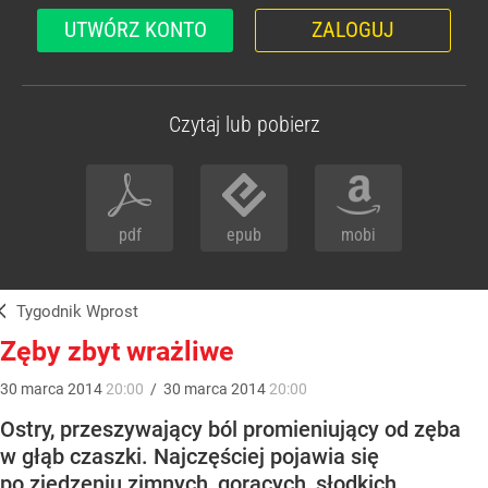
UTWÓRZ KONTO
ZALOGUJ
Czytaj lub pobierz
pdf
epub
mobi
Tygodnik Wprost
Zęby zbyt wrażliwe
30
marca
2014
20:00
/
30
marca
2014
20:00
Ostry, przeszywający ból promieniujący od zęba
w głąb czaszki. Najczęściej pojawia się
po zjedzeniu zimnych, gorących, słodkich