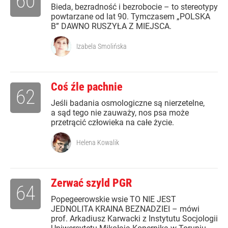
60
Bieda, bezradność i bezrobocie – to stereotypy
powtarzane od lat 90. Tymczasem „POLSKA
B” DAWNO RUSZYŁA Z MIEJSCA.
Izabela Smolińska
Coś źle pachnie
62
Jeśli badania osmologiczne są nierzetelne,
a sąd tego nie zauważy, nos psa może
przetrącić człowieka na całe życie.
Helena Kowalik
Zerwać szyld PGR
64
Popegeerowskie wsie TO NIE JEST
JEDNOLITA KRAINA BEZNADZIEI – mówi
prof. Arkadiusz Karwacki z Instytutu Socjologii