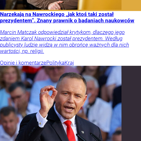
Narzekają na Nawrockiego „jak ktoś taki został
prezydentem”. Znany prawnik o badaniach naukowców
Marcin Matczak odpowiedział krytykom, dlaczego jego
zdaniem Karol Nawrocki został prezydentem. Według
publicysty ludzie widzą w nim obrońcę ważnych dla nich
wartości, np. religii.
Opinie i komentarze
Polityka
Kraj