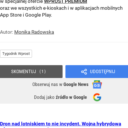
w specjalnej ofercie
WPROST PREMIUM
oraz we wszystkich e-kioskach i w aplikacjach mobilnych
App Store
i
Google Play
.
Autor:
Monika Radowska
Tygodnik Wprost
SKOMENTUJ
UDOSTĘPNIJ
1
Obserwuj nas
w
Google News
Dodaj jako
źródło w Google
Dron nad lotniskiem to nie incydent. Wojna hybrydowa