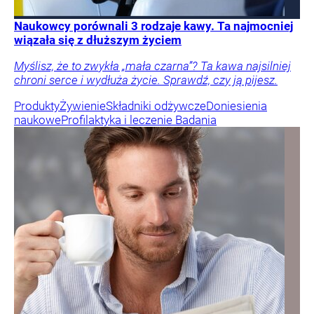
Naukowcy porównali 3 rodzaje kawy. Ta najmocniej
wiązała się z dłuższym życiem
Myślisz, że to zwykła „mała czarna”? Ta kawa najsilniej
chroni serce i wydłuża życie. Sprawdź, czy ją pijesz.
Produkty
Żywienie
Składniki odżywcze
Doniesienia
naukowe
Profilaktyka i leczenie
Badania