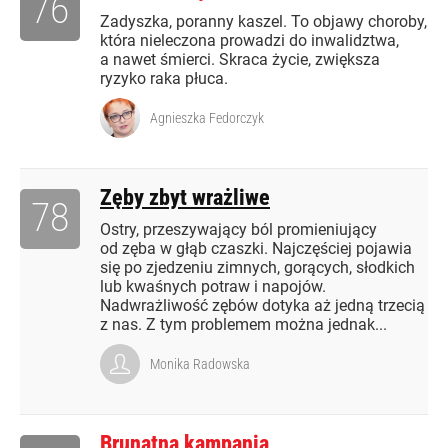
76
Zadyszka, poranny kaszel. To objawy choroby,
która nieleczona prowadzi do inwalidztwa,
a nawet śmierci. Skraca życie, zwiększa
ryzyko raka płuca.
Agnieszka Fedorczyk
Zęby zbyt wrażliwe
78
Ostry, przeszywający ból promieniujący
od zęba w głąb czaszki. Najczęściej pojawia
się po zjedzeniu zimnych, gorących, słodkich
lub kwaśnych potraw i napojów.
Nadwrażliwość zębów dotyka aż jedną trzecią
z nas. Z tym problemem można jednak...
Monika Radowska
Brunatna kampania