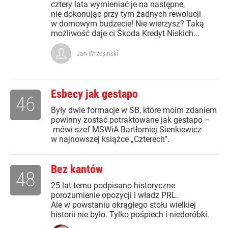
cztery lata wymieniać je na następne,
nie dokonując przy tym żadnych rewolucji
w domowym budżecie! Nie wierzysz? Taką
możliwość daje ci Škoda Kredyt Niskich...
Jan Wrzesiński
Esbecy jak gestapo
46
Były dwie formacje w SB, które moim zdaniem
powinny zostać potraktowane jak gestapo –
mówi szef MSWiA Bartłomiej Sienkiewicz
w najnowszej książce „Czterech”.
Bez kantów
48
25 lat temu podpisano historyczne
porozumienie opozycji i władz PRL.
Ale w powstaniu okrągłego stołu wielkiej
historii nie było. Tylko pośpiech i niedoróbki.