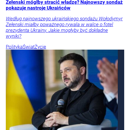
Zełenski mógłby stracić władzę? Najnowszy sondaż
pokazuje nastroje Ukraińców
Według najnowszego ukraińskiego sondażu Wołodymyr
Zełenski miałby poważnego rywala w walce o fotel
prezydenta Ukrainy. Jakie mogłyby być dokładne
wyniki?
Polityka
Świat
Życie