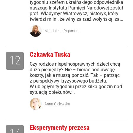
tygodniu szefem ukraińskiego odpowiednika
naszego Instytutu Pamięci Narodowej został
prof. Władymyr Wiatrowycz, historyk, który
twierdzi m.in., że winy za rzeź wołyńską, za...
Magdalena Rigamonti
Czkawka Tuska
12
Czy rodzice niepełnosprawnych dzieci chcą
dużo pieniędzy? Nie – biorąc pod uwagę
koszty, jakie muszą ponosić. Tak – patrząc
z perspektywy kryzysowego budżetu.
W ubiegłym tygodniu przez kilka godzin nad
sytuacją opiekunów...
Anna Gielewska
Eksperymenty prezesa