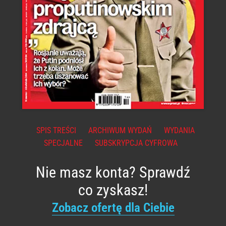
SPIS TREŚCI
ARCHIWUM WYDAŃ
WYDANIA
SPECJALNE
SUBSKRYPCJA CYFROWA
Nie masz konta? Sprawdź
co zyskasz!
Zobacz ofertę dla Ciebie