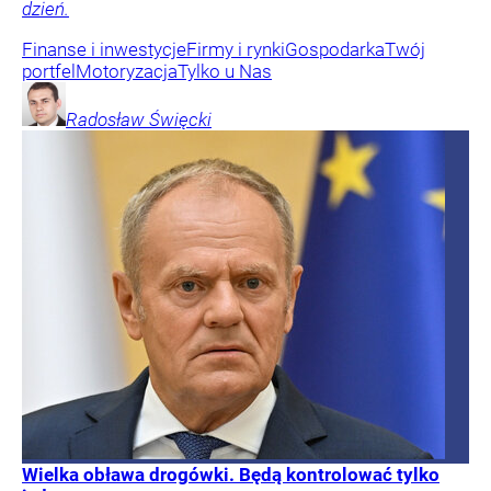
dzień.
Finanse i inwestycje
Firmy i rynki
Gospodarka
Twój
portfel
Motoryzacja
Tylko u Nas
Radosław
Święcki
Wielka obława drogówki. Będą kontrolować tylko