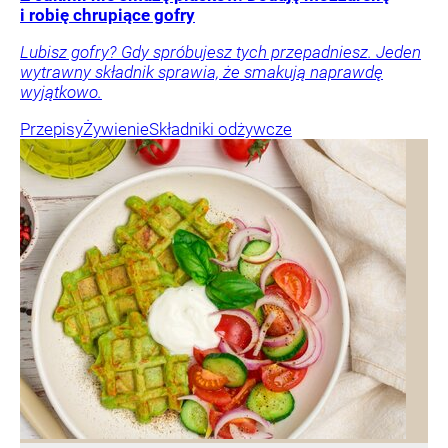
i robię chrupiące gofry
Lubisz gofry? Gdy spróbujesz tych przepadniesz. Jeden
wytrawny składnik sprawia, że smakują naprawdę
wyjątkowo.
Przepisy
Żywienie
Składniki odżywcze