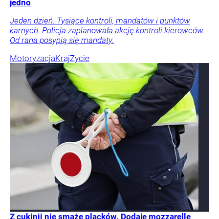
jedno
Jeden dzień. Tysiące kontroli, mandatów i punktów
karnych. Policja zaplanowała akcję kontroli kierowców.
Od rana posypią się mandaty.
Motoryzacja
Kraj
Życie
Z cukinii nie smażę placków. Dodaję mozzarellę